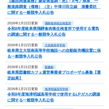
【建設関連業務】建委第道調－恵1－A号／県単 一
般道路調査（債務）（主）中津川田立線 測量委託
に関する一般競争入札公告
2026年1月22日更新
飛騨食肉衛生検査所
令和8年度岐阜県飛騨食肉衛生検査所で使用する電気
の調達に関する一般競争入札公告
2026年1月22日更新
大垣南高等学校
岐阜県立大垣南高等学校施設への自動販売機設置に係
る一般競争入札公告
2026年1月21日更新
図書館
岐阜県図書館カフェ運営事業者プロポーザル募集【選
定結果】
2026年1月21日更新
海津明誠高等学校
令和8年度海津明誠高等学校で使用するLPガスの調達
に関する一般競争入札公告