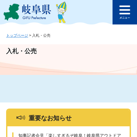
ペ
メ
このページの本文へ
ー
ニ
メ
ジ
ュ
ニ
の
ー
ュ
先
を
ー
頭
飛
トップページ
>
入札・公売
で
ば
す
し
入札・公売
。
て
本
文
へ
重要なお知らせ
知事記者会見「楽しすぎるぞ岐阜！岐阜県アウトドア