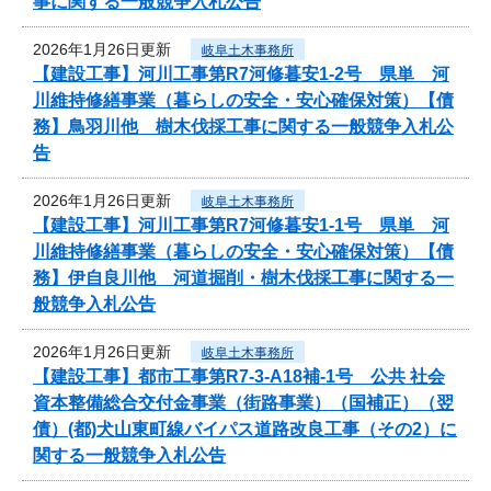
事に関する一般競争入札公告
2026年1月26日更新
岐阜土木事務所
【建設工事】河川工事第R7河修暮安1-2号 県単 河
川維持修繕事業（暮らしの安全・安心確保対策）【債
務】鳥羽川他 樹木伐採工事に関する一般競争入札公
告
2026年1月26日更新
岐阜土木事務所
【建設工事】河川工事第R7河修暮安1-1号 県単 河
川維持修繕事業（暮らしの安全・安心確保対策）【債
務】伊自良川他 河道掘削・樹木伐採工事に関する一
般競争入札公告
2026年1月26日更新
岐阜土木事務所
【建設工事】都市工事第R7-3-A18補-1号 公共 社会
資本整備総合交付金事業（街路事業）（国補正）（翌
債）(都)犬山東町線バイパス道路改良工事（その2）に
関する一般競争入札公告