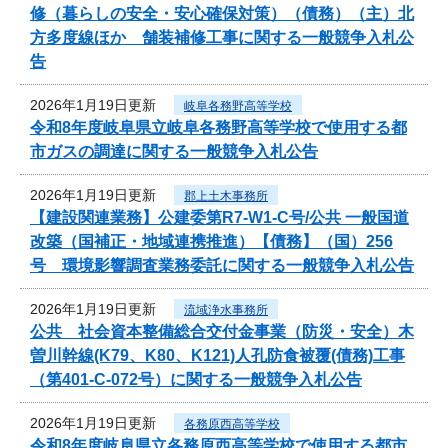
修（暮らしの安全・安心確保対策）（債務）（主）北
方多度線ほか 舗装補修工事に関する一般競争入札公
告
2026年1月19日更新
岐阜各務野高等学校
令和8年度岐阜県立岐阜各務野高等学校で使用する都
市ガスの調達に関する一般競争入札公告
2026年1月19日更新
郡上土木事務所
【建設関連業務】公建委第R7-W1-C号/公共 一般国道
改築（国補正・地域連携推進）【債務】（国）256
号 環境影響調査業務委託に関する一般競争入札公告
2026年1月19日更新
流域浄水事務所
公共 社会資本整備総合交付金事業（防災・安全）木
曽川幹線(K79、K80、K121)人孔防食被覆(債務)工事
（第401-C-072号）に関する一般競争入札公告
2026年1月19日更新
各務原西高等学校
令和8年度岐阜県立各務原西高等学校で使用する都市