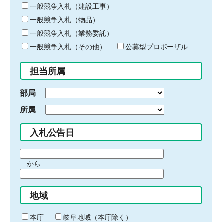
キ
一般競争入札（建設工事）
ー
一般競争入札（物品）
ワ
一般競争入札（業務委託）
ー
ド
一般競争入札（その他）
公募型プロポーザル
を
入
担当所属
力
部局
所属
入札公告日
期
から
間
期
の
間
始
地域
の
ま
終
り
わ
本庁
岐阜地域（本庁除く）