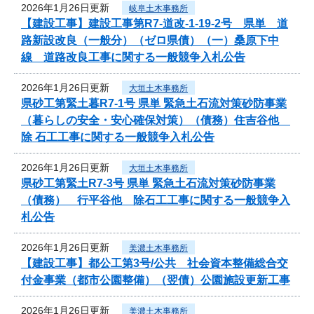
2026年1月26日更新
岐阜土木事務所
【建設工事】建設工事第R7-道改-1-19-2号 県単 道
路新設改良（一般分）（ゼロ県債）（一）桑原下中
線 道路改良工事に関する一般競争入札公告
2026年1月26日更新
大垣土木事務所
県砂工第緊土暮R7-1号 県単 緊急土石流対策砂防事業
（暮らしの安全・安心確保対策）（債務）住吉谷他
除 石工工事に関する一般競争入札公告
2026年1月26日更新
大垣土木事務所
県砂工第緊土R7-3号 県単 緊急土石流対策砂防事業
（債務） 行平谷他 除石工工事に関する一般競争入
札公告
2026年1月26日更新
美濃土木事務所
【建設工事】都公工第3号/公共 社会資本整備総合交
付金事業（都市公園整備）（翌債）公園施設更新工事
2026年1月26日更新
美濃土木事務所