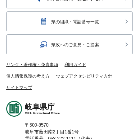
県の組織・電話番号一覧
県政へのご意見・ご提案
リンク・著作権・免責事項
利用ガイド
個人情報保護の考え方
ウェブアクセシビリティ方針
サイトマップ
岐阜県庁
GIFU Prefectural Office
〒500-8570
岐阜市薮田南2丁目1番1号
電話番号 058-272-1111（代表）