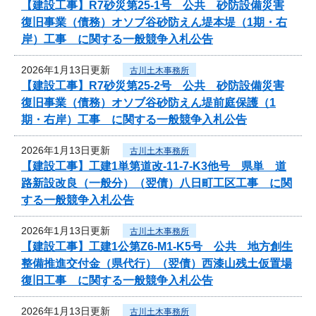
【建設工事】R7砂災第25-1号 公共 砂防設備災害
復旧事業（債務）オソブ谷砂防えん堤本堤（1期・右
岸）工事 に関する一般競争入札公告
2026年1月13日更新
古川土木事務所
【建設工事】R7砂災第25-2号 公共 砂防設備災害
復旧事業（債務）オソブ谷砂防えん堤前庭保護（1
期・右岸）工事 に関する一般競争入札公告
2026年1月13日更新
古川土木事務所
【建設工事】工建1単第道改-11-7-K3他号 県単 道
路新設改良（一般分）（翌債）八日町工区工事 に関
する一般競争入札公告
2026年1月13日更新
古川土木事務所
【建設工事】工建1公第Z6-M1-K5号 公共 地方創生
整備推進交付金（県代行）（翌債）西漆山残土仮置場
復旧工事 に関する一般競争入札公告
2026年1月13日更新
古川土木事務所