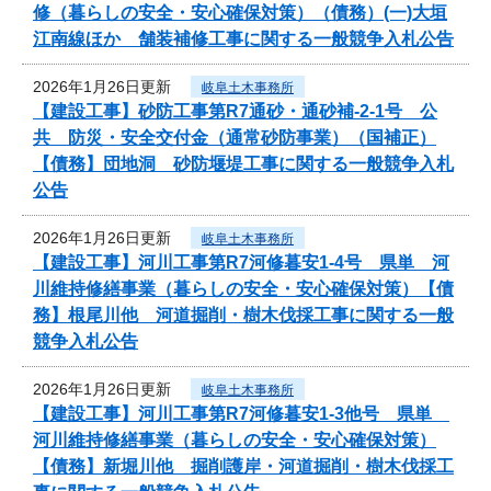
修（暮らしの安全・安心確保対策）（債務）(一)大垣
江南線ほか 舗装補修工事に関する一般競争入札公告
2026年1月26日更新
岐阜土木事務所
【建設工事】砂防工事第R7通砂・通砂補-2-1号 公
共 防災・安全交付金（通常砂防事業）（国補正）
【債務】団地洞 砂防堰堤工事に関する一般競争入札
公告
2026年1月26日更新
岐阜土木事務所
【建設工事】河川工事第R7河修暮安1-4号 県単 河
川維持修繕事業（暮らしの安全・安心確保対策）【債
務】根尾川他 河道掘削・樹木伐採工事に関する一般
競争入札公告
2026年1月26日更新
岐阜土木事務所
【建設工事】河川工事第R7河修暮安1-3他号 県単
河川維持修繕事業（暮らしの安全・安心確保対策）
【債務】新堀川他 掘削護岸・河道掘削・樹木伐採工