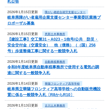
札公告
2026年1月15日更新
障がい者総合就労支援センター
岐阜県障がい者雇用企業支援センター事業委託業務プ
ロポーザル募集
2026年1月15日更新
恵那土木事務所
【建設工事】交工第31－A023－1他号/公共 防災・
安全交付金（交通安全） 他（債務）（（国）256
号）歩道整備工事に関する一般競争入札
2026年1月14日更新
自動車税事務所
令和8年度岐阜県自動車税事務所で使用する電気の調
達に関する一般競争入札
2026年1月14日更新
華陽フロンティア高等学校
岐阜県立華陽フロンティア高等学校への自動販売機設
置に係る一般競争入札〔R8からR10〕
2026年1月13日更新
古川土木事務所