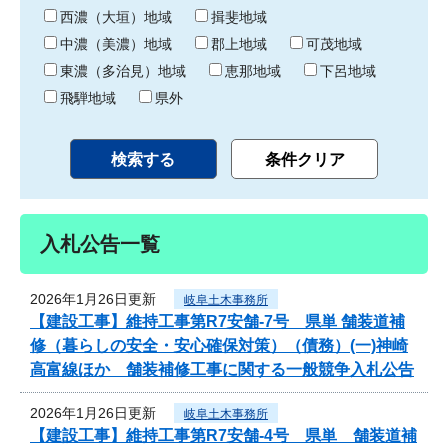
り
西濃（大垣）地域
揖斐地域
中濃（美濃）地域
郡上地域
可茂地域
東濃（多治見）地域
恵那地域
下呂地域
飛騨地域
県外
入札公告一覧
2026年1月26日更新
岐阜土木事務所
【建設工事】維持工事第R7安舗-7号 県単 舗装道補
修（暮らしの安全・安心確保対策）（債務）(一)神崎
高富線ほか 舗装補修工事に関する一般競争入札公告
2026年1月26日更新
岐阜土木事務所
【建設工事】維持工事第R7安舗-4号 県単 舗装道補