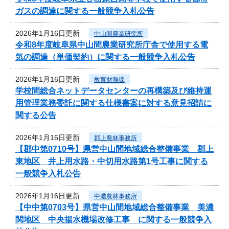
ガスの調達に関する一般競争入札公告
2026年1月16日更新
中山間農業研究所
令和8年度岐阜県中山間農業研究所庁舎で使用する電
気の調達（単価契約）に関する一般競争入札公告
2026年1月16日更新
教育財務課
学校間総合ネットデータセンターの再構築及び維持運
用管理業務委託に関する仕様書案に対する意見招請に
関する公告
2026年1月16日更新
郡上農林事務所
【郡中第0710号】県営中山間地域総合整備事業 郡上
東地区 井上用水路・中切用水路第1号工事に関する
一般競争入札公告
2026年1月16日更新
中濃農林事務所
【中中第0703号】県営中山間地域総合整備事業 美濃
関地区 中央揚水機場改修工事 に関する一般競争入