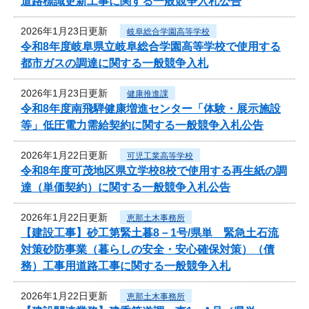
道路標識更新工事に関する一般競争入札公告
2026年1月23日更新
岐阜総合学園高等学校
令和8年度岐阜県立岐阜総合学園高等学校で使用する
都市ガスの調達に関する一般競争入札
2026年1月23日更新
健康推進課
令和8年度南飛騨健康増進センター「体験・展示施設
等」低圧電力需給契約に関する一般競争入札公告
2026年1月22日更新
可児工業高等学校
令和8年度可茂地区県立学校8校で使用する再生紙の調
達（単価契約）に関する一般競争入札公告
2026年1月22日更新
恵那土木事務所
【建設工事】砂工第緊土暮8－1号/県単 緊急土石流
対策砂防事業（暮らしの安全・安心確保対策）（債
務）工事用道路工事に関する一般競争入札
2026年1月22日更新
恵那土木事務所