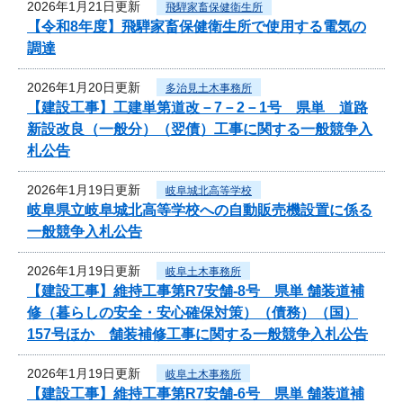
2026年1月21日更新
飛騨家畜保健衛生所
【令和8年度】飛騨家畜保健衛生所で使用する電気の
調達
2026年1月20日更新
多治見土木事務所
【建設工事】工建単第道改－7－2－1号 県単 道路
新設改良（一般分）（翌債）工事に関する一般競争入
札公告
2026年1月19日更新
岐阜城北高等学校
岐阜県立岐阜城北高等学校への自動販売機設置に係る
一般競争入札公告
2026年1月19日更新
岐阜土木事務所
【建設工事】維持工事第R7安舗-8号 県単 舗装道補
修（暮らしの安全・安心確保対策）（債務）（国）
157号ほか 舗装補修工事に関する一般競争入札公告
2026年1月19日更新
岐阜土木事務所
【建設工事】維持工事第R7安舗-6号 県単 舗装道補