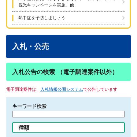
観光キャンペーンを実施」他
熱中症を予防しましょう
本
文
入札・公売
入札公告の検索 （電子調達案件以外）
電子調達案件は、
入札情報公開システム
で公告しています
キーワード検索
検
索
す
種類
る