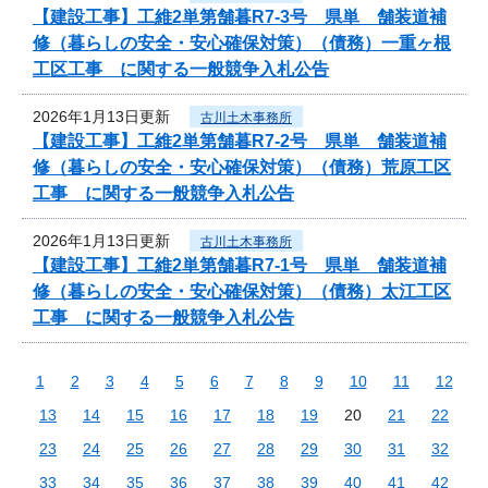
【建設工事】工維2単第舗暮R7-3号 県単 舗装道補
修（暮らしの安全・安心確保対策）（債務）一重ヶ根
工区工事 に関する一般競争入札公告
2026年1月13日更新
古川土木事務所
【建設工事】工維2単第舗暮R7-2号 県単 舗装道補
修（暮らしの安全・安心確保対策）（債務）荒原工区
工事 に関する一般競争入札公告
2026年1月13日更新
古川土木事務所
【建設工事】工維2単第舗暮R7-1号 県単 舗装道補
修（暮らしの安全・安心確保対策）（債務）太江工区
工事 に関する一般競争入札公告
1
2
3
4
5
6
7
8
9
10
11
12
13
14
15
16
17
18
19
20
21
22
23
24
25
26
27
28
29
30
31
32
33
34
35
36
37
38
39
40
41
42