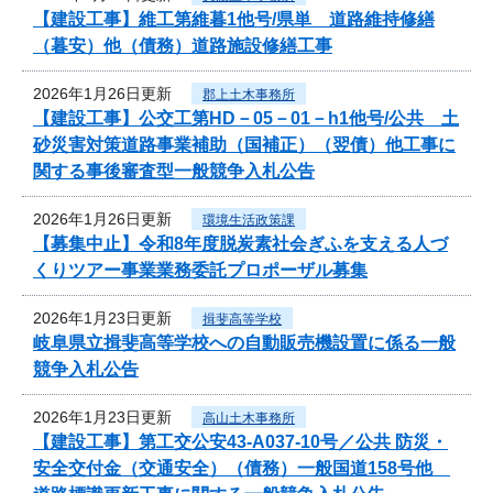
【建設工事】維工第維暮1他号/県単 道路維持修繕
（暮安）他（債務）道路施設修繕工事
2026年1月26日更新
郡上土木事務所
【建設工事】公交工第HD－05－01－h1他号/公共 土
砂災害対策道路事業補助（国補正）（翌債）他工事に
関する事後審査型一般競争入札公告
2026年1月26日更新
環境生活政策課
【募集中止】令和8年度脱炭素社会ぎふを支える人づ
くりツアー事業業務委託プロポーザル募集
2026年1月23日更新
揖斐高等学校
岐阜県立揖斐高等学校への自動販売機設置に係る一般
競争入札公告
2026年1月23日更新
高山土木事務所
【建設工事】第工交公安43-A037-10号／公共 防災・
安全交付金（交通安全）（債務）一般国道158号他