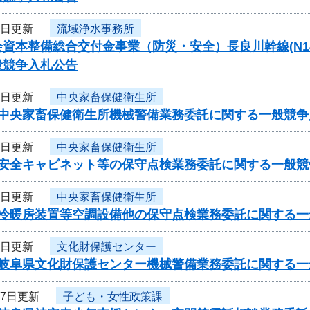
2日更新
流域浄水事務所
資本整備総合交付金事業（防災・安全）長良川幹線(N14-N1
般競争入札公告
2日更新
中央家畜保健衛生所
度中央家畜保健衛生所機械警備業務委託に関する一般競
2日更新
中央家畜保健衛生所
度安全キャビネット等の保守点検業務委託に関する一般
2日更新
中央家畜保健衛生所
度冷暖房装置等空調設備他の保守点検業務委託に関する
2日更新
文化財保護センター
度岐阜県文化財保護センター機械警備業務委託に関する一
27日更新
子ども・女性政策課