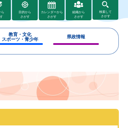
検索して
から
目的から
カレンダーから
組織から
さがす
す
さがす
さがす
さがす
教育・文化
県政情報
スポーツ・青少年
閉
閉
じ
じ
る
る