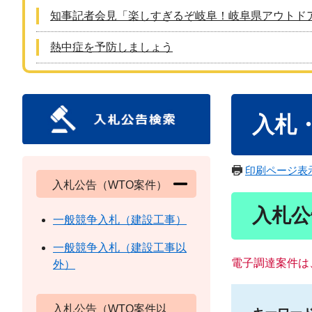
知事記者会見「楽しすぎるぞ岐阜！岐阜県アウトド
熱中症を予防しましょう
本
入札
文
印刷ページ表
入札公告（WTO案件）
入札公
一般競争入札（建設工事）
一般競争入札（建設工事以
電子調達案件は
外）
入札公告（WTO案件以