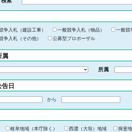
ド検索
検
索
す
る
キ
競争入札（建設工事）
一般競争入札（物品）
一般競
ー
競争入札（その他）
公募型プロポーザル
ワ
ー
所属
ド
を
所属
入
力
公告日
から
期
間
の
終
わ
岐阜地域（本庁除く）
西濃（大垣）地域
揖斐