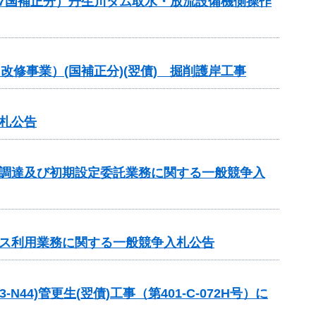
(R7国補正分）丹生川ダム取水・放流設備機側操作
改修事業）(国補正分)(翌債) 掘削護岸工事
札公告
の調達及び初期設定委託業務に関する一般競争入
ビス利用業務に関する一般競争入札公告
4)管更生(翌債)工事（第401-C-072H号）に