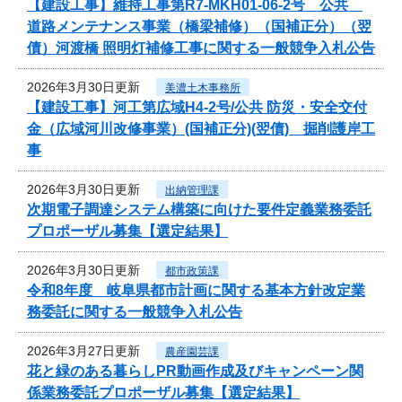
【建設工事】維持工事第R7-MKH01-06-2号 公共
道路メンテナンス事業（橋梁補修）（国補正分）（翌
債）河渡橋 照明灯補修工事に関する一般競争入札公告
2026年3月30日更新
美濃土木事務所
【建設工事】河工第広域H4-2号/公共 防災・安全交付
金（広域河川改修事業）(国補正分)(翌債) 掘削護岸工
事
2026年3月30日更新
出納管理課
次期電子調達システム構築に向けた要件定義業務委託
プロポーザル募集【選定結果】
2026年3月30日更新
都市政策課
令和8年度 岐阜県都市計画に関する基本方針改定業
務委託に関する一般競争入札公告
2026年3月27日更新
農産園芸課
花と緑のある暮らしPR動画作成及びキャンペーン関
係業務委託プロポーザル募集【選定結果】