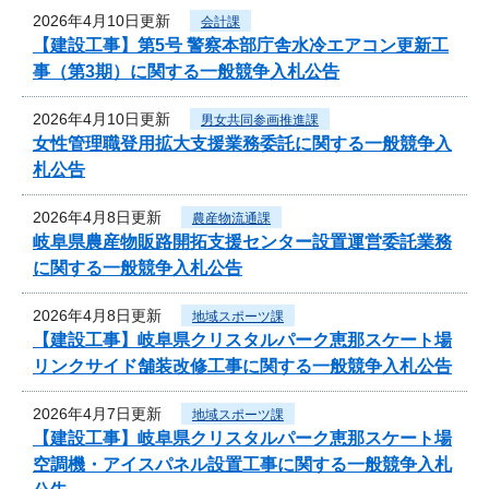
2026年4月10日更新
会計課
【建設工事】第5号 警察本部庁舎水冷エアコン更新工
事（第3期）に関する一般競争入札公告
2026年4月10日更新
男女共同参画推進課
女性管理職登用拡大支援業務委託に関する一般競争入
札公告
2026年4月8日更新
農産物流通課
岐阜県農産物販路開拓支援センター設置運営委託業務
に関する一般競争入札公告
2026年4月8日更新
地域スポーツ課
【建設工事】岐阜県クリスタルパーク恵那スケート場
リンクサイド舗装改修工事に関する一般競争入札公告
2026年4月7日更新
地域スポーツ課
【建設工事】岐阜県クリスタルパーク恵那スケート場
空調機・アイスパネル設置工事に関する一般競争入札