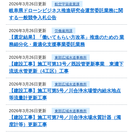
2026年3月26日更新
航空宇宙産業課
岐阜県ドローンビジネス推進研究会運営委託業務に関
する一般競争入札公告
2026年3月26日更新
労働雇用課
【選定結果】「働いてもらい方改革」推進のための 業
務細分化・最適化支援事業委託業務
2026年3月26日更新
東部広域水道事務所
【建設工事】施工可第13号／既設管更新事業 東濃下
流送水管更新（4工区）工事
2026年3月26日更新
東部広域水道事務所
【建設工事】施工可第5号／川合浄水場管内給水地点
等流量計更新工事
2026年3月26日更新
東部広域水道事務所
【建設工事】施工可第7号／川合浄水場水質計器（濁
度計等）更新工事