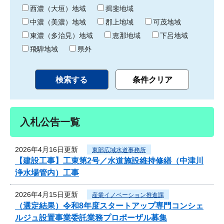
り
西濃（大垣）地域
揖斐地域
中濃（美濃）地域
郡上地域
可茂地域
東濃（多治見）地域
恵那地域
下呂地域
飛騨地域
県外
入札公告一覧
2026年4月16日更新
東部広域水道事務所
【建設工事】工東第2号／水道施設維持修繕（中津川
浄水場管内）工事
2026年4月15日更新
産業イノベーション推進課
（選定結果）令和8年度スタートアップ専門コンシェ
ルジュ設置事業委託業務プロポーザル募集