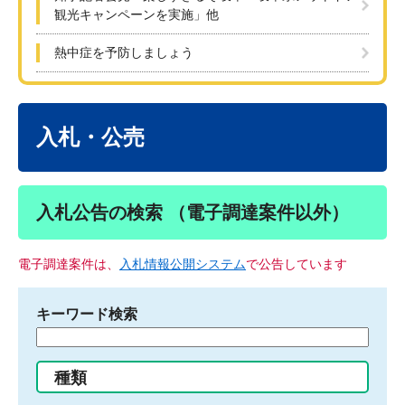
観光キャンペーンを実施」他
熱中症を予防しましょう
本
文
入札・公売
入札公告の検索 （電子調達案件以外）
電子調達案件は、
入札情報公開システム
で公告しています
キーワード検索
検
索
す
種類
る