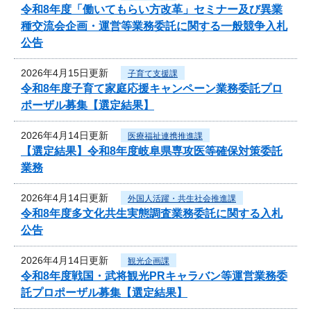
令和8年度「働いてもらい方改革」セミナー及び異業
種交流会企画・運営等業務委託に関する一般競争入札
公告
2026年4月15日更新
子育て支援課
令和8年度子育て家庭応援キャンペーン業務委託プロ
ポーザル募集【選定結果】
2026年4月14日更新
医療福祉連携推進課
【選定結果】令和8年度岐阜県専攻医等確保対策委託
業務
2026年4月14日更新
外国人活躍・共生社会推進課
令和8年度多文化共生実態調査業務委託に関する入札
公告
2026年4月14日更新
観光企画課
令和8年度戦国・武将観光PRキャラバン等運営業務委
託プロポーザル募集【選定結果】