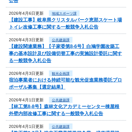
公告
2026年4月6日更新
地域スポーツ課
【建設工事】岐阜県クリスタルパーク恵那スケート場
トイレ改修工事に関する一般競争入札公告
2026年4月3日更新
公共建築課
【建設関連業務】【子家委第8-6号】白鳩学園改築工
事の基本設計及び設備切替工事の実施設計委託に関す
る一般競争入札公告
2026年4月3日更新
観光企画課
宿泊事業者における持続可能な観光促進業務委託プロ
ポーザル募集【選定結果】
2026年4月1日更新
公共建築課
【林工第8-8号】森林文化アカデミーセンター棟屋根
外壁内部改修工事に関する一般競争入札公告
2026年4月1日更新
公共建築課