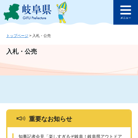
ペ
メ
このページの本文へ
ー
ニ
メ
ジ
ュ
ニ
の
ー
ュ
先
を
ー
頭
飛
トップページ
>
入札・公売
で
ば
す
し
入札・公売
。
て
本
文
へ
重要なお知らせ
知事記者会見「楽しすぎるぞ岐阜！岐阜県アウトドア