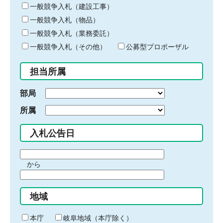
キ
一般競争入札（建設工事）
ー
一般競争入札（物品）
ワ
一般競争入札（業務委託）
ー
ド
一般競争入札（その他）
公募型プロポーザル
を
入
担当所属
力
部局
所属
入札公告日
期
から
間
期
の
間
始
地域
の
ま
終
り
わ
本庁
岐阜地域（本庁除く）