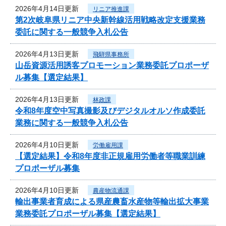
2026年4月14日更新
リニア推進課
第2次岐阜県リニア中央新幹線活用戦略改定支援業務
委託に関する一般競争入札公告
2026年4月13日更新
飛騨県事務所
山岳資源活用誘客プロモーション業務委託プロポーザ
ル募集【選定結果】
2026年4月13日更新
林政課
令和8年度空中写真撮影及びデジタルオルソ作成委託
業務に関する一般競争入札公告
2026年4月10日更新
労働雇用課
【選定結果】令和8年度非正規雇用労働者等職業訓練
プロポーザル募集
2026年4月10日更新
農産物流通課
輸出事業者育成による県産農畜水産物等輸出拡大事業
業務委託プロポーザル募集【選定結果】