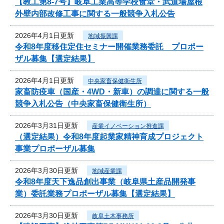
【教工第8-7号】岐阜工業高等学校食堂・武道場屋根
外壁内部改修工事に関する一般競争入札公告
2026年4月1日更新
地域振興課
令和8年度移住定住セミナー開催業務委託 プロポー
ザル募集【選定結果】
2026年4月1日更新
中央家畜保健衛生所
家畜防疫車（国産・4WD・新車）の調達に関する一般
競争入札公告（中央家畜保健衛生所）
2026年3月31日更新
産業イノベーション推進課
（選定結果）令和8年度起業家精神育成プロジェクト
事業プロポーザル募集
2026年3月30日更新
地域産業課
令和8年度天下逸品創出事業（岐阜県土産品開発事
業）委託業務プロポーザル募集【選定結果】
2026年3月30日更新
岐阜土木事務所