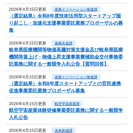
2026年4月15日更新
産業イノベーション推進課
（選定結果）令和8年度技術活用型スタートアップ掘
り起こし・加速化支援事業委託業務プロポーザルの募
集
2026年4月15日更新
薬務水道課
岐阜県医療機関等物価高騰対策支援金及び岐阜県医療
機関等賃上げ・物価上昇支援事業費補助金交付事務委
託業務に関する一般競争入札公告【質問回答】
2026年4月15日更新
産業イノベーション推進課
（選定結果）令和8年度スタートアップとの官民連携
促進事業委託業務プロポーザル募集
2026年4月15日更新
航空宇宙産業課
航空宇宙産業体験研修事業委託業務に関する一般競争
入札公告
2026年4月15日更新
未来創成課