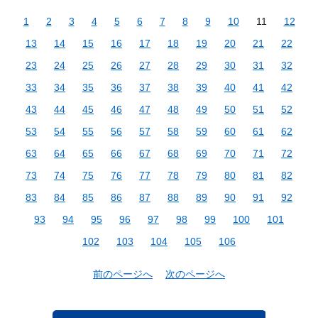
1
2
3
4
5
6
7
8
9
10
11
12
13
14
15
16
17
18
19
20
21
22
23
24
25
26
27
28
29
30
31
32
33
34
35
36
37
38
39
40
41
42
43
44
45
46
47
48
49
50
51
52
53
54
55
56
57
58
59
60
61
62
63
64
65
66
67
68
69
70
71
72
73
74
75
76
77
78
79
80
81
82
83
84
85
86
87
88
89
90
91
92
93
94
95
96
97
98
99
100
101
102
103
104
105
106
前のページへ
次のページへ