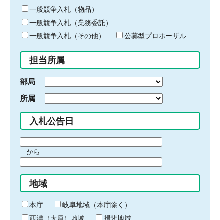
ー
一般競争入札（物品）
ワ
一般競争入札（業務委託）
ー
ド
一般競争入札（その他）
公募型プロポーザル
を
入
担当所属
力
部局
所属
入札公告日
期
から
間
期
の
間
始
地域
の
ま
終
り
わ
本庁
岐阜地域（本庁除く）
り
西濃（大垣）地域
揖斐地域