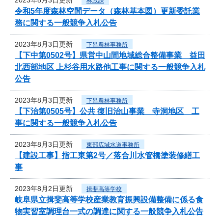
林政課
令和5年度森林空間データ（森林基本図）更新委託業
務に関する一般競争入札公告
2023年8月3日更新
下呂農林事務所
【下中第0502号】県営中山間地域総合整備事業 益田
北西部地区 上杉谷用水路他工事に関する一般競争入札
公告
2023年8月3日更新
下呂農林事務所
【下治第0505号】公共 復旧治山事業 寺洞地区 工
事に関する一般競争入札公告
2023年8月3日更新
東部広域水道事務所
【建設工事】指工東第2号／落合川水管橋塗装修繕工
事
2023年8月2日更新
揖斐高等学校
岐阜県立揖斐高等学校産業教育振興設備整備に係る食
物実習室調理台一式の調達に関する一般競争入札公告