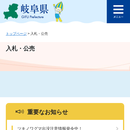
ペ
メ
このページの本文へ
ー
ニ
メ
ジ
ュ
ニ
の
ー
ュ
先
を
ー
頭
飛
トップページ
>
入札・公売
で
ば
す
し
入札・公売
。
て
本
文
へ
重要なお知らせ
ツキノワグマ出没注意情報発令中！