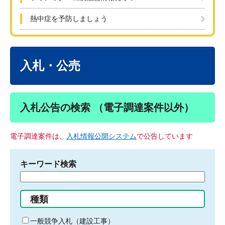
熱中症を予防しましょう
本
文
入札・公売
入札公告の検索 （電子調達案件以外）
電子調達案件は、
入札情報公開システム
で公告しています
キーワード検索
検
索
す
種類
る
キ
一般競争入札（建設工事）