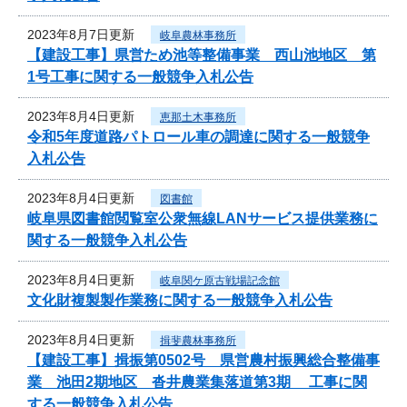
2023年8月7日更新
岐阜農林事務所
【建設工事】県営ため池等整備事業 西山池地区 第
1号工事に関する一般競争入札公告
2023年8月4日更新
恵那土木事務所
令和5年度道路パトロール車の調達に関する一般競争
入札公告
2023年8月4日更新
図書館
岐阜県図書館閲覧室公衆無線LANサービス提供業務に
関する一般競争入札公告
2023年8月4日更新
岐阜関ケ原古戦場記念館
文化財複製製作業務に関する一般競争入札公告
2023年8月4日更新
揖斐農林事務所
【建設工事】揖振第0502号 県営農村振興総合整備事
業 池田2期地区 沓井農業集落道第3期 工事に関
する一般競争入札公告