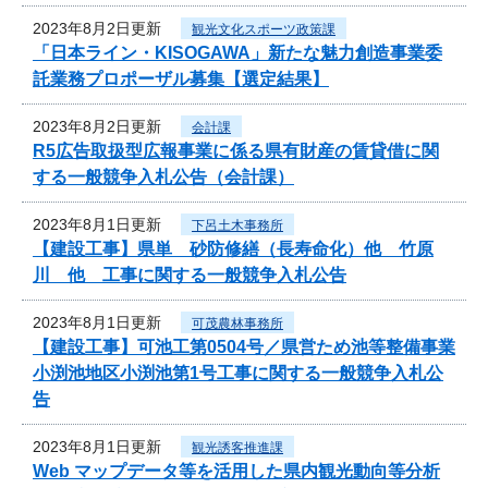
2023年8月2日更新
観光文化スポーツ政策課
「日本ライン・KISOGAWA」新たな魅力創造事業委
託業務プロポーザル募集【選定結果】
2023年8月2日更新
会計課
R5広告取扱型広報事業に係る県有財産の賃貸借に関
する一般競争入札公告（会計課）
2023年8月1日更新
下呂土木事務所
【建設工事】県単 砂防修繕（長寿命化）他 竹原
川 他 工事に関する一般競争入札公告
2023年8月1日更新
可茂農林事務所
【建設工事】可池工第0504号／県営ため池等整備事業
小渕池地区小渕池第1号工事に関する一般競争入札公
告
2023年8月1日更新
観光誘客推進課
Web マップデータ等を活用した県内観光動向等分析