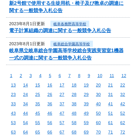
新2号館で使用する生徒用机・椅子及び教卓の調達に
関する一般競争入札公告
2023年8月1日更新
岐阜各務野高等学校
電子計算組織の調達に関する一般競争入札公告
2023年8月1日更新
岐阜総合学園高等学校
岐阜県立岐阜総合学園高等学校総合実践実習室1機器
一式の調達に関する一般競争入札公告
1
2
3
4
5
6
7
8
9
10
11
12
13
14
15
16
17
18
19
20
21
22
23
24
25
26
27
28
29
30
31
32
33
34
35
36
37
38
39
40
41
42
43
44
45
46
47
48
49
50
51
52
53
54
55
56
57
58
59
60
61
62
63
64
65
66
67
68
69
70
71
72