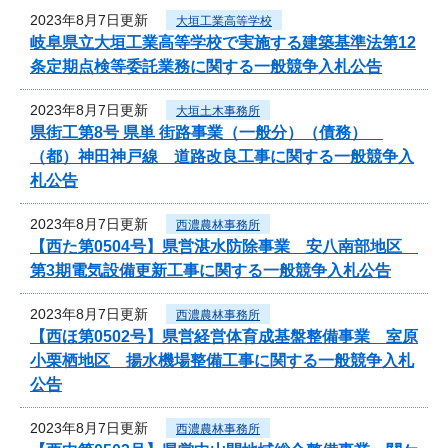
2023年8月7日更新
大垣工業高等学校
岐阜県立大垣工業高等学校で実施する建築基準法第12
条定期点検等委託業務に関する一般競争入札公告
2023年8月7日更新
大垣土木事務所
県街工第8号 県単 街路事業（一般分）（債務）
（都）神田神戸線 道路改良工事に関する一般競争入
札公告
2023年8月7日更新
西濃農林事務所
【西た第0504号】県営湛水防除事業 安八南部地区
第3期電気設備更新工事に関する一般競争入札公告
2023年8月7日更新
西濃農林事務所
【西ほ第0502号】県営経営体育成基盤整備事業 室原
小栗栖地区 揚水機場整備工事に関する一般競争入札
公告
2023年8月7日更新
西濃農林事務所