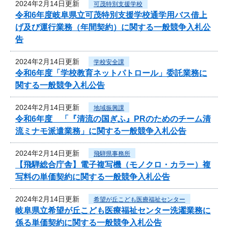
2024年2月14日更新
可茂特別支援学校
令和6年度岐阜県立可茂特別支援学校通学用バス借上
げ及び運行業務（年間契約）に関する一般競争入札公
告
2024年2月14日更新
学校安全課
令和6年度「学校教育ネットパトロール」委託業務に
関する一般競争入札公告
2024年2月14日更新
地域振興課
令和6年度 「『清流の国ぎふ』PRのためのチーム清
流ミナモ派遣業務」に関する一般競争入札公告
2024年2月14日更新
飛騨県事務所
【飛騨総合庁舎】電子複写機（モノクロ・カラー）複
写料の単価契約に関する一般競争入札公告
2024年2月14日更新
希望が丘こども医療福祉センター
岐阜県立希望が丘こども医療福祉センター洗濯業務に
係る単価契約に関する一般競争入札公告