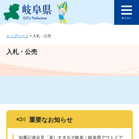
ペ
メ
このページの本文へ
ー
ニ
メ
ジ
ュ
ニ
の
ー
ュ
先
を
ー
頭
飛
トップページ
>
入札・公売
で
ば
す
し
入札・公売
。
て
本
文
へ
重要なお知らせ
知事記者会見「楽しすぎるぞ岐阜！岐阜県アウトドア