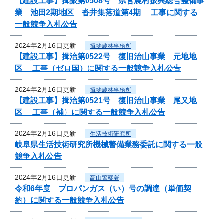
【建設工事】揖振第0508号 県営農村振興総合整備事
業 池田2期地区 沓井集落道第4期 工事に関する
一般競争入札公告
2024年2月16日更新
揖斐農林事務所
【建設工事】揖治第0522号 復旧治山事業 元地地
区 工事（ゼロ国）に関する一般競争入札公告
2024年2月16日更新
揖斐農林事務所
【建設工事】揖治第0521号 復旧治山事業 尾又地
区 工事（補）に関する一般競争入札公告
2024年2月16日更新
生活技術研究所
岐阜県生活技術研究所機械警備業務委託に関する一般
競争入札公告
2024年2月16日更新
高山警察署
令和6年度 プロパンガス（い）号の調達（単価契
約）に関する一般競争入札公告