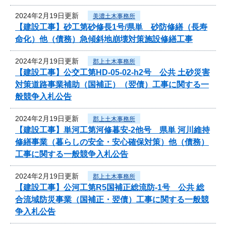
2024年2月19日更新
美濃土木事務所
【建設工事】砂工第砂修長1号/県単 砂防修繕（長寿
命化）他（債務）急傾斜地崩壊対策施設修繕工事
2024年2月19日更新
郡上土木事務所
【建設工事】公交工第HD-05-02-h2号 公共 土砂災害
対策道路事業補助（国補正）（翌債）工事に関する一
般競争入札公告
2024年2月19日更新
郡上土木事務所
【建設工事】単河工第河修暮安-2他号 県単 河川維持
修繕事業（暮らしの安全・安心確保対策）他（債務）
工事に関する一般競争入札公告
2024年2月19日更新
郡上土木事務所
【建設工事】公河工第R5国補正総流防-1号 公共 総
合流域防災事業（国補正・翌債）工事に関する一般競
争入札公告