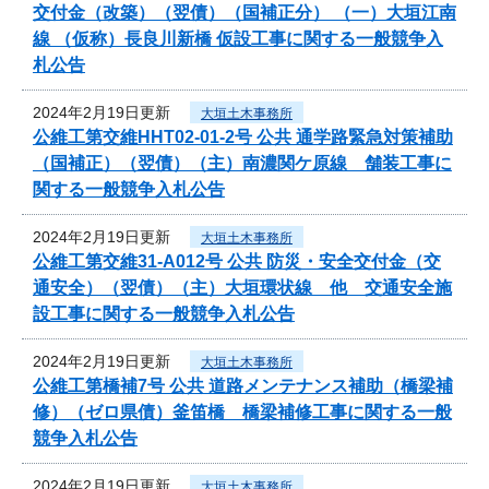
交付金（改築）（翌債）（国補正分） （一）大垣江南
線 （仮称）長良川新橋 仮設工事に関する一般競争入
札公告
2024年2月19日更新
大垣土木事務所
公維工第交維HHT02-01-2号 公共 通学路緊急対策補助
（国補正）（翌債）（主）南濃関ケ原線 舗装工事に
関する一般競争入札公告
2024年2月19日更新
大垣土木事務所
公維工第交維31-A012号 公共 防災・安全交付金（交
通安全）（翌債）（主）大垣環状線 他 交通安全施
設工事に関する一般競争入札公告
2024年2月19日更新
大垣土木事務所
公維工第橋補7号 公共 道路メンテナンス補助（橋梁補
修）（ゼロ県債）釜笛橋 橋梁補修工事に関する一般
競争入札公告
2024年2月19日更新
大垣土木事務所