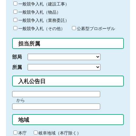
キ
一般競争入札（建設工事）
ー
一般競争入札（物品）
ワ
一般競争入札（業務委託）
ー
ド
一般競争入札（その他）
公募型プロポーザル
を
入
担当所属
力
部局
所属
入札公告日
期
から
間
期
の
間
始
地域
の
ま
終
り
わ
本庁
岐阜地域（本庁除く）