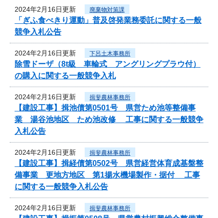
2024年2月16日更新
廃棄物対策課
「ぎふ食べきり運動」普及啓発業務委託に関する一般
競争入札公告
2024年2月16日更新
下呂土木事務所
除雪ドーザ（8t級 車輪式 アングリングプラウ付）
の購入に関する一般競争入札
2024年2月16日更新
揖斐農林事務所
【建設工事】揖池債第0501号 県営ため池等整備事
業 湯谷池地区 ため池改修 工事に関する一般競争
入札公告
2024年2月16日更新
揖斐農林事務所
【建設工事】揖経債第0502号 県営経営体育成基盤整
備事業 更地方地区 第1揚水機場製作・据付 工事
に関する一般競争入札公告
2024年2月16日更新
揖斐農林事務所