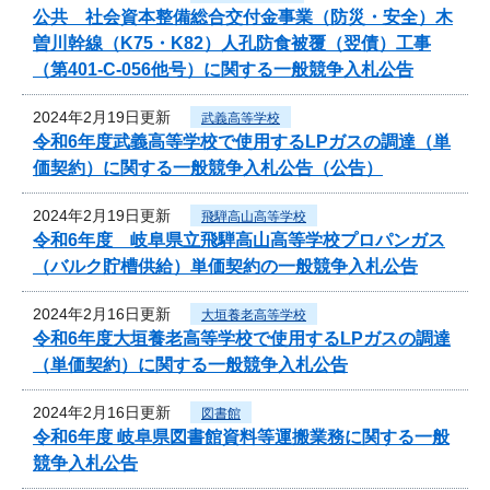
公共 社会資本整備総合交付金事業（防災・安全）木
曽川幹線（K75・K82）人孔防食被覆（翌債）工事
（第401-C-056他号）に関する一般競争入札公告
2024年2月19日更新
武義高等学校
令和6年度武義高等学校で使用するLPガスの調達（単
価契約）に関する一般競争入札公告（公告）
2024年2月19日更新
飛騨高山高等学校
令和6年度 岐阜県立飛騨高山高等学校プロパンガス
（バルク貯槽供給）単価契約の一般競争入札公告
2024年2月16日更新
大垣養老高等学校
令和6年度大垣養老高等学校で使用するLPガスの調達
（単価契約）に関する一般競争入札公告
2024年2月16日更新
図書館
令和6年度 岐阜県図書館資料等運搬業務に関する一般
競争入札公告