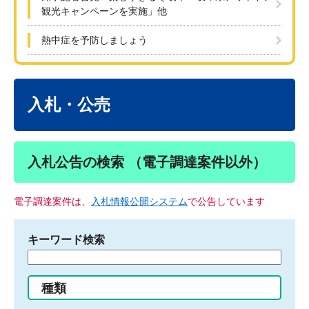
観光キャンペーンを実施」他
熱中症を予防しましょう
本
文
入札・公売
入札公告の検索 （電子調達案件以外）
電子調達案件は、
入札情報公開システム
で公告しています
キーワード検索
検
索
す
種類
る