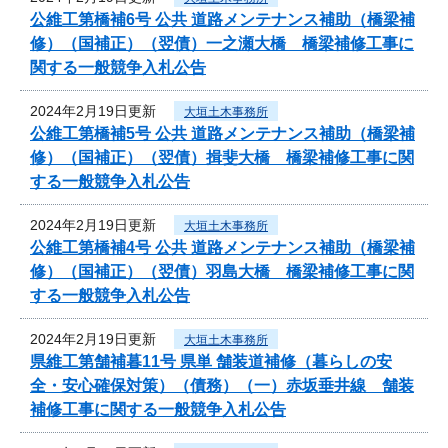
公維工第橋補6号 公共 道路メンテナンス補助（橋梁補
修）（国補正）（翌債）一之瀬大橋 橋梁補修工事に
関する一般競争入札公告
2024年2月19日更新
大垣土木事務所
公維工第橋補5号 公共 道路メンテナンス補助（橋梁補
修）（国補正）（翌債）揖斐大橋 橋梁補修工事に関
する一般競争入札公告
2024年2月19日更新
大垣土木事務所
公維工第橋補4号 公共 道路メンテナンス補助（橋梁補
修）（国補正）（翌債）羽島大橋 橋梁補修工事に関
する一般競争入札公告
2024年2月19日更新
大垣土木事務所
県維工第舗補暮11号 県単 舗装道補修（暮らしの安
全・安心確保対策）（債務）（一）赤坂垂井線 舗装
補修工事に関する一般競争入札公告