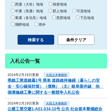
り
西濃（大垣）地域
揖斐地域
中濃（美濃）地域
郡上地域
可茂地域
東濃（多治見）地域
恵那地域
下呂地域
飛騨地域
県外
入札公告一覧
2024年2月19日更新
大垣土木事務所
県維工第道維暮1号 県単 道路維持修繕（暮らしの安
全・安心確保対策）（債務）（主）岐阜垂井線 他
側溝修繕工事に関する一般競争入札公告
2024年2月19日更新
大垣土木事務所
公建工第交建1-A01-034-10号 公共 社会資本整備総合