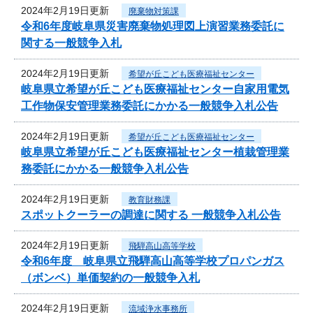
2024年2月19日更新
廃棄物対策課
令和6年度岐阜県災害廃棄物処理図上演習業務委託に
関する一般競争入札
2024年2月19日更新
希望が丘こども医療福祉センター
岐阜県立希望が丘こども医療福祉センター自家用電気
工作物保安管理業務委託にかかる一般競争入札公告
2024年2月19日更新
希望が丘こども医療福祉センター
岐阜県立希望が丘こども医療福祉センター植栽管理業
務委託にかかる一般競争入札公告
2024年2月19日更新
教育財務課
スポットクーラーの調達に関する 一般競争入札公告
2024年2月19日更新
飛騨高山高等学校
令和6年度 岐阜県立飛騨高山高等学校プロパンガス
（ボンベ）単価契約の一般競争入札
2024年2月19日更新
流域浄水事務所