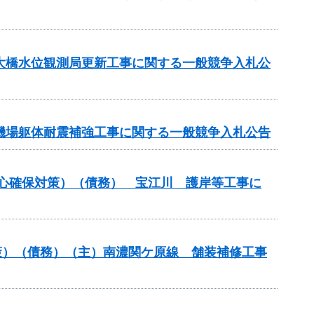
坂大橋水位観測局更新工事に関する一般競争入札公
水機場躯体耐震補強工事に関する一般競争入札公告
安心確保対策）（債務） 宝江川 護岸等工事に
策）（債務）（主）南濃関ケ原線 舗装補修工事