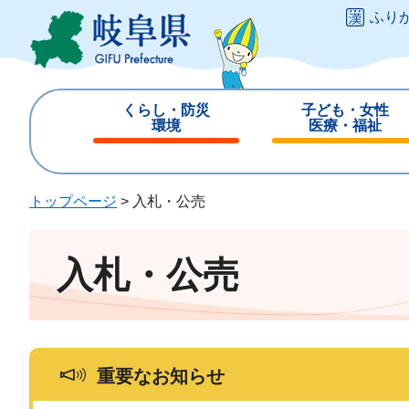
ペ
メ
ふり
ー
ニ
ジ
ュ
の
ー
先
を
くらし・防災
子ども・女性
頭
飛
環境
医療・福祉
で
ば
閉
閉
す
し
じ
じ
。
て
る
る
トップページ
>
入札・公売
本
文
へ
入札・公売
重要なお知らせ