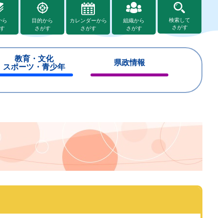
検索して
から
目的から
カレンダーから
組織から
さがす
す
さがす
さがす
さがす
教育・文化
県政情報
スポーツ・青少年
閉
閉
じ
じ
る
る