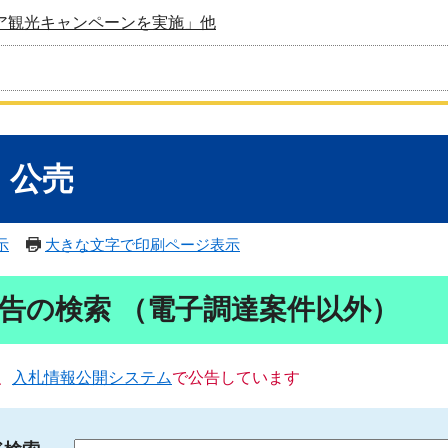
ア観光キャンペーンを実施」他
・公売
示
大きな文字で印刷ページ表示
告の検索 （電子調達案件以外）
、
入札情報公開システム
で公告しています