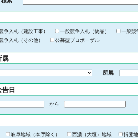
ド検索
検
索
す
る
キ
競争入札（建設工事）
一般競争入札（物品）
一般競
ー
競争入札（その他）
公募型プロポーザル
ワ
ー
所属
ド
を
所属
入
力
公告日
から
期
間
の
終
わ
岐阜地域（本庁除く）
西濃（大垣）地域
揖斐