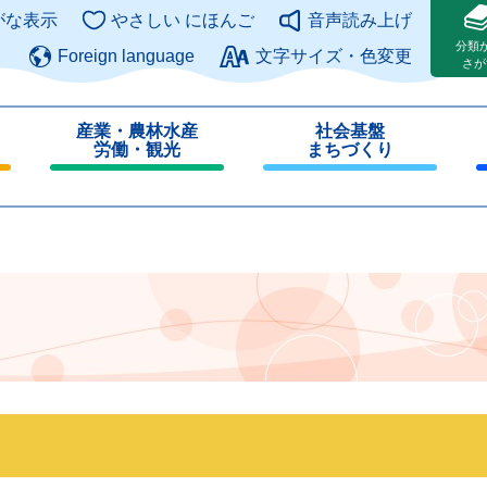
このページの本文へ
がな表示
やさしい にほんご
音声読み上げ
分類
Foreign language
文字サイズ・色変更
さが
産業・農林水産
社会基盤
労働・観光
まちづくり
閉
閉
じ
じ
る
る