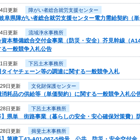
月4日更新
障がい者総合就労支援センター
度岐阜県障がい者総合就労支援センター電力需給契約（
月4日更新
流域浄水事務所
資本整備総合交付金事業（防災・安全）芥見幹線（A14）
する一般競争入札公告
月1日更新
下呂土木事務所
用タイヤチェーン等の調達に関する一般競争入札
月29日更新
文化財保護センター
機消耗品の供給等（単価契約）に関する一般競争入札公
月28日更新
下呂土木事務所
事】県単 街路事業（暮らしの安全・安心確保対策費）
月28日更新
揖斐土木事務所
】第建工43-A01-067-5他号 公共 防災・安全交