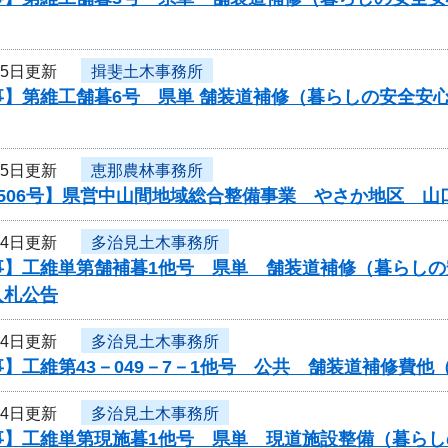
月5日更新
揖斐土木事務所
事】第維工舗暮6号 県単 舗装道補修（暮らしの安全安
月5日更新
恵那農林事務所
0506号】県営中山間地域総合整備事業 やさか地区 
月4日更新
多治見土木事務所
事】工維単第舗補暮1他号 県単 舗装道補修（暮らし
入札公告
月4日更新
多治見土木事務所
】工維第43－049－7－1他号 公共 舗装道補修費
月4日更新
多治見土木事務所
事】工維単第現施暮1他号 県単 現道施設整備（暮ら