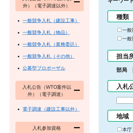
キーワー
外）（電子調達以外）
種類
一般競争入札（建設工事）
一般
一般競争入札（物品）
一般
一般競争入札（業務委託）
担当
一般競争入札（その他）
公募型プロポーザル
部局
入札
入札公告（WTO案件以
外）（電子調達）
期
間
電子調達（建設工事以外）
の
地域
始
入札参加資格
ま
本庁