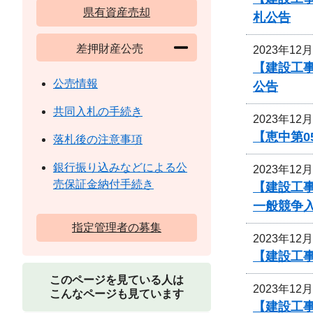
県有資産売却
札公告
差押財産公売
2023年12
【建設工
公売情報
公告
共同入札の手続き
2023年12
【恵中第
落札後の注意事項
銀行振り込みなどによる公
2023年12
売保証金納付手続き
【建設工
一般競争
指定管理者の募集
2023年12
【建設工事
このページを見ている人は
2023年12
こんなページも見ています
【建設工