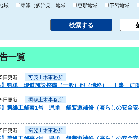
り
地域
東濃（多治見）地域
恵那地域
下呂地域
告一覧
月5日更新
可茂土木事務所
事】県単 現道施設整備（一般）他（債務） 工事 に
月5日更新
揖斐土木事務所
事】第維工舗暮1号 県単 舗装道補修（暮らしの安全
月5日更新
揖斐土木事務所
事】第維工舗暮3号 県単 舗装道補修（暮らしの安全