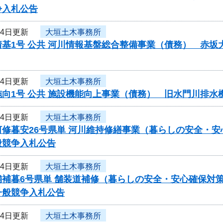
争入札公告
月4日更新
大垣土木事務所
情基1号 公共 河川情報基盤総合整備事業（債務） 赤
月4日更新
大垣土木事務所
施向1号 公共 施設機能向上事業（債務） 旧水門川排
月4日更新
大垣土木事務所
河修暮安26号県単 河川維持修繕事業（暮らしの安全・
般競争入札公告
月4日更新
大垣土木事務所
舗補暮6号県単 舗装道補修（暮らしの安全・安心確保対
一般競争入札公告
月4日更新
大垣土木事務所