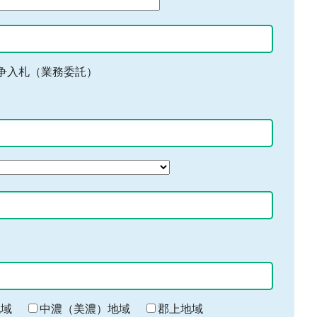
争入札（業務委託）
地域
中濃（美濃）地域
郡上地域