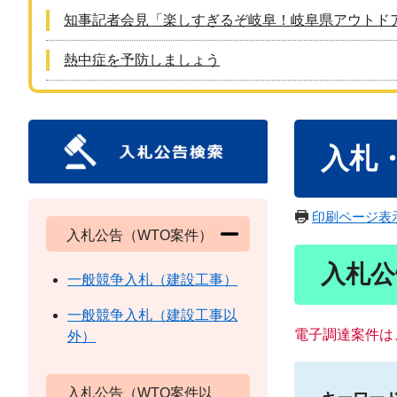
知事記者会見「楽しすぎるぞ岐阜！岐阜県アウトド
熱中症を予防しましょう
本
入札
文
印刷ページ表
入札公告（WTO案件）
入札公
一般競争入札（建設工事）
一般競争入札（建設工事以
電子調達案件は
外）
入札公告（WTO案件以