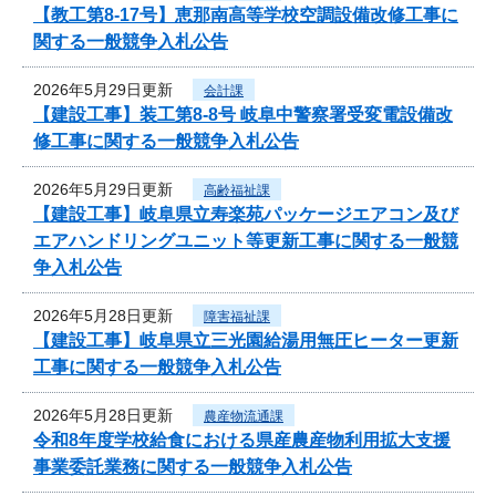
【教工第8-17号】恵那南高等学校空調設備改修工事に
関する一般競争入札公告
2026年5月29日更新
会計課
【建設工事】装工第8-8号 岐阜中警察署受変電設備改
修工事に関する一般競争入札公告
2026年5月29日更新
高齢福祉課
【建設工事】岐阜県立寿楽苑パッケージエアコン及び
エアハンドリングユニット等更新工事に関する一般競
争入札公告
2026年5月28日更新
障害福祉課
【建設工事】岐阜県立三光園給湯用無圧ヒーター更新
工事に関する一般競争入札公告
2026年5月28日更新
農産物流通課
令和8年度学校給食における県産農産物利用拡大支援
事業委託業務に関する一般競争入札公告