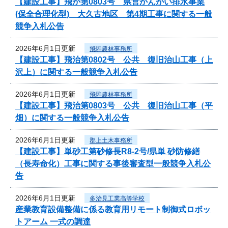
【建設工事】飛か第0803号 県営かんがい排水事業
(保全合理化型) 大久古地区 第4期工事に関する一般
競争入札公告
2026年6月1日更新
飛騨農林事務所
【建設工事】飛治第0802号 公共 復旧治山工事（上
沢上）に関する一般競争入札公告
2026年6月1日更新
飛騨農林事務所
【建設工事】飛治第0803号 公共 復旧治山工事（平
畑）に関する一般競争入札公告
2026年6月1日更新
郡上土木事務所
【建設工事】単砂工第砂修長R8-2号/県単 砂防修繕
（長寿命化）工事に関する事後審査型一般競争入札公
告
2026年6月1日更新
多治見工業高等学校
産業教育設備整備に係る教育用リモート制御式ロボッ
トアーム 一式の調達