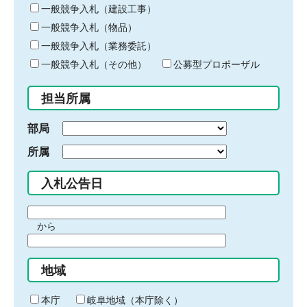
キ
一般競争入札（建設工事）
ー
一般競争入札（物品）
ワ
一般競争入札（業務委託）
ー
ド
一般競争入札（その他）
公募型プロポーザル
を
入
担当所属
力
部局
所属
入札公告日
期
から
間
期
の
間
始
地域
の
ま
終
り
わ
本庁
岐阜地域（本庁除く）