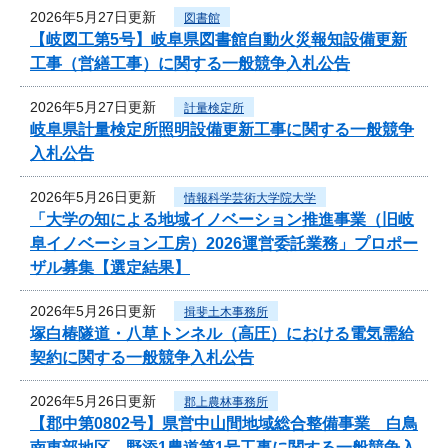
2026年5月27日更新
図書館
【岐図工第5号】岐阜県図書館自動火災報知設備更新
工事（営繕工事）に関する一般競争入札公告
2026年5月27日更新
計量検定所
岐阜県計量検定所照明設備更新工事に関する一般競争
入札公告
2026年5月26日更新
情報科学芸術大学院大学
「大学の知による地域イノベーション推進事業（旧岐
阜イノベーション工房）2026運営委託業務」プロポー
ザル募集【選定結果】
2026年5月26日更新
揖斐土木事務所
塚白椿隧道・八草トンネル（高圧）における電気需給
契約に関する一般競争入札公告
2026年5月26日更新
郡上農林事務所
【郡中第0802号】県営中山間地域総合整備事業 白鳥
南東部地区 野添1農道第1号工事に関する一般競争入