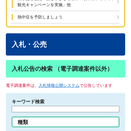
観光キャンペーンを実施」他
熱中症を予防しましょう
本
文
入札・公売
入札公告の検索 （電子調達案件以外）
電子調達案件は、
入札情報公開システム
で公告しています
キーワード検索
検
索
す
種類
る