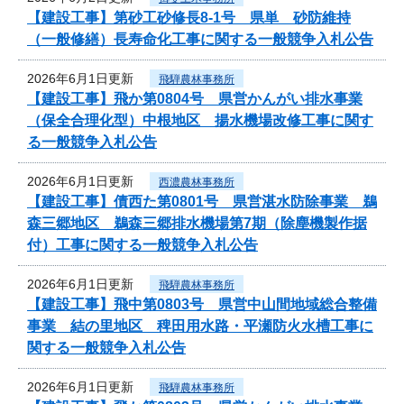
【建設工事】第砂工砂修長8-1号 県単 砂防維持
（一般修繕）長寿命化工事に関する一般競争入札公告
2026年6月1日更新
飛騨農林事務所
【建設工事】飛か第0804号 県営かんがい排水事業
（保全合理化型）中根地区 揚水機場改修工事に関す
る一般競争入札公告
2026年6月1日更新
西濃農林事務所
【建設工事】債西た第0801号 県営湛水防除事業 鵜
森三郷地区 鵜森三郷排水機場第7期（除塵機製作据
付）工事に関する一般競争入札公告
2026年6月1日更新
飛騨農林事務所
【建設工事】飛中第0803号 県営中山間地域総合整備
事業 結の里地区 稗田用水路・平瀬防火水槽工事に
関する一般競争入札公告
2026年6月1日更新
飛騨農林事務所