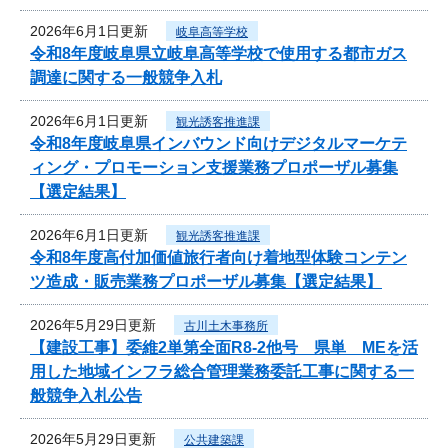
2026年6月1日更新
岐阜高等学校
令和8年度岐阜県立岐阜高等学校で使用する都市ガス
調達に関する一般競争入札
2026年6月1日更新
観光誘客推進課
令和8年度岐阜県インバウンド向けデジタルマーケテ
ィング・プロモーション支援業務プロポーザル募集
【選定結果】
2026年6月1日更新
観光誘客推進課
令和8年度高付加価値旅行者向け着地型体験コンテン
ツ造成・販売業務プロポーザル募集【選定結果】
2026年5月29日更新
古川土木事務所
【建設工事】委維2単第全面R8-2他号 県単 MEを活
用した地域インフラ総合管理業務委託工事に関する一
般競争入札公告
2026年5月29日更新
公共建築課