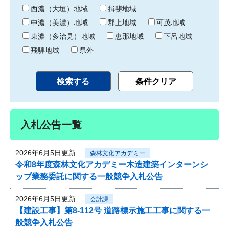
り
西濃（大垣）地域
揖斐地域
中濃（美濃）地域
郡上地域
可茂地域
東濃（多治見）地域
恵那地域
下呂地域
飛騨地域
県外
入札公告一覧
2026年6月5日更新
森林文化アカデミー
令和8年度森林文化アカデミー木造建築インターンシ
ップ業務委託に関する一般競争入札公告
2026年6月5日更新
会計課
【建設工事】第8-112号 道路標示施工工事に関する一
般競争入札公告