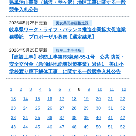
県単治山事業（越沢・琴ヶ沢）地区工事に関する一般
競争入札公告
2026年5月25日更新
男女共同参画推進課
岐阜県ワーク・ライフ・バランス推進企業拡大促進業
務委託 プロポーザル募集【選定結果】
2026年5月25日更新
岐阜土木事務所
【建設工事】砂防工事第R8急傾-55-1号 公共 防災・
安全交付金（急傾斜地崩壊対策事業）岩佐1 美山小
学校渡り廊下解体工事 に関する一般競争入札公告
1
2
3
4
5
6
7
8
9
10
11
12
13
14
15
16
17
18
19
20
21
22
23
24
25
26
27
28
29
30
31
32
33
34
35
36
37
38
39
40
41
42
43
44
45
46
47
48
49
50
51
52