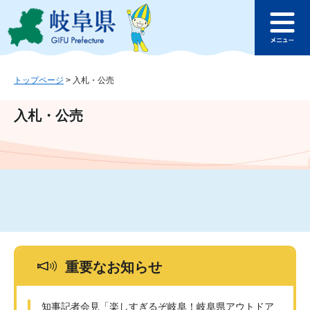
ペ
メ
このページの本文へ
ー
ニ
メ
ジ
ュ
ニ
の
ー
ュ
先
を
ー
頭
飛
トップページ
>
入札・公売
で
ば
す
し
入札・公売
。
て
本
文
へ
重要なお知らせ
知事記者会見「楽しすぎるぞ岐阜！岐阜県アウトドア