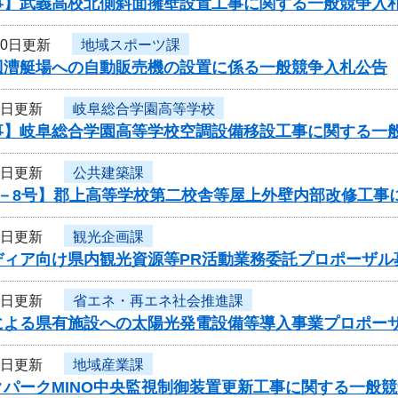
事】武義高校北側斜面擁壁設置工事に関する一般競争入
10日更新
地域スポーツ課
辺漕艇場への自動販売機の設置に係る一般競争入札公告
9日更新
岐阜総合学園高等学校
事】岐阜総合学園高等学校空調設備移設工事に関する一
9日更新
公共建築課
6－8号】郡上高等学校第二校舎等屋上外壁内部改修工事
9日更新
観光企画課
ディア向け県内観光資源等PR活動業務委託プロポーザル
8日更新
省エネ・再エネ社会推進課
式による県有施設への太陽光発電設備等導入事業プロポー
8日更新
地域産業課
クパークMINO中央監視制御装置更新工事に関する一般