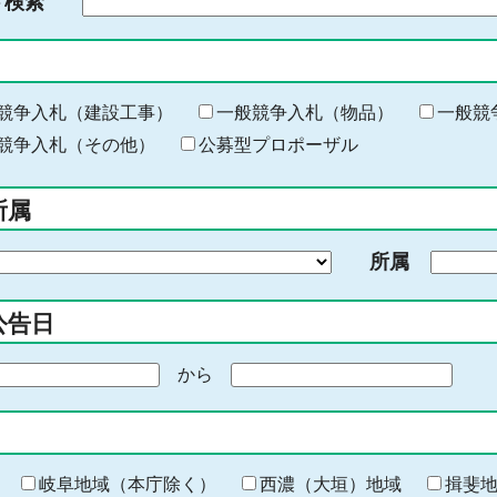
ド検索
検
索
す
る
キ
競争入札（建設工事）
一般競争入札（物品）
一般競
ー
競争入札（その他）
公募型プロポーザル
ワ
ー
所属
ド
を
所属
入
力
公告日
から
期
間
の
終
わ
岐阜地域（本庁除く）
西濃（大垣）地域
揖斐