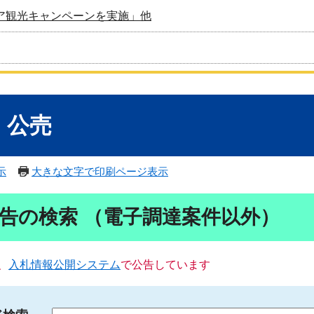
ア観光キャンペーンを実施」他
・公売
示
大きな文字で印刷ページ表示
告の検索 （電子調達案件以外）
、
入札情報公開システム
で公告しています