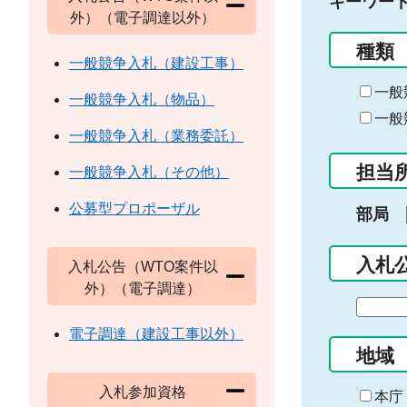
キーワー
外）（電子調達以外）
種類
一般競争入札（建設工事）
一般
一般競争入札（物品）
一般
一般競争入札（業務委託）
担当
一般競争入札（その他）
公募型プロポーザル
部局
入札
入札公告（WTO案件以
外）（電子調達）
期
間
電子調達（建設工事以外）
の
地域
始
入札参加資格
ま
本庁