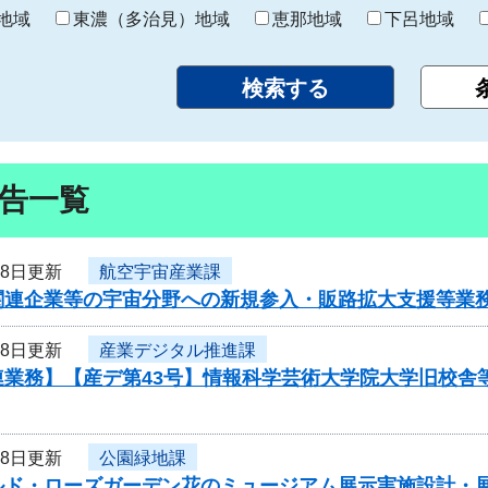
り
地域
東濃（多治見）地域
恵那地域
下呂地域
告一覧
18日更新
航空宇宙産業課
関連企業等の宇宙分野への新規参入・販路拡大支援等業
18日更新
産業デジタル推進課
連業務】【産デ第43号】情報科学芸術大学院大学旧校舎
18日更新
公園緑地課
ルド・ローズガーデン花のミュージアム展示実施設計・