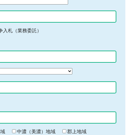
争入札（業務委託）
地域
中濃（美濃）地域
郡上地域