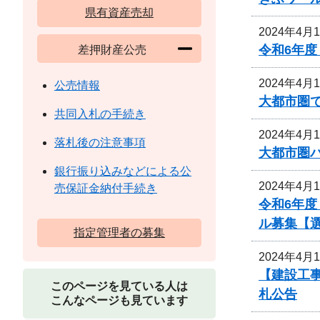
県有資産売却
2024年4月
令和6年
差押財産公売
2024年4月
公売情報
大都市圏
共同入札の手続き
2024年4月
落札後の注意事項
大都市圏
銀行振り込みなどによる公
2024年4月
売保証金納付手続き
令和6年度
ル募集【
指定管理者の募集
2024年4月
【建設工
このページを見ている人は
札公告
こんなページも見ています