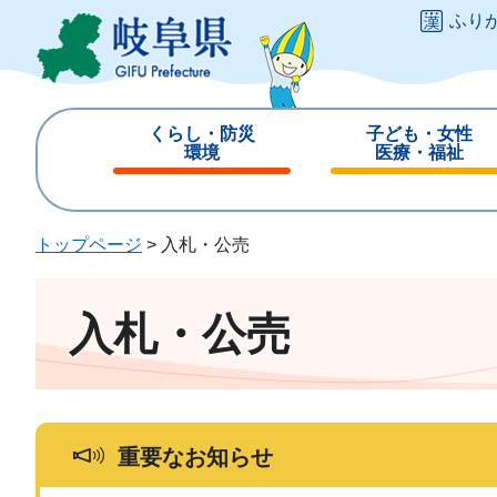
ペ
メ
ふり
ー
ニ
ジ
ュ
の
ー
先
を
くらし・防災
子ども・女性
頭
飛
環境
医療・福祉
で
ば
閉
閉
す
し
じ
じ
。
て
る
る
トップページ
>
入札・公売
本
文
へ
入札・公売
重要なお知らせ