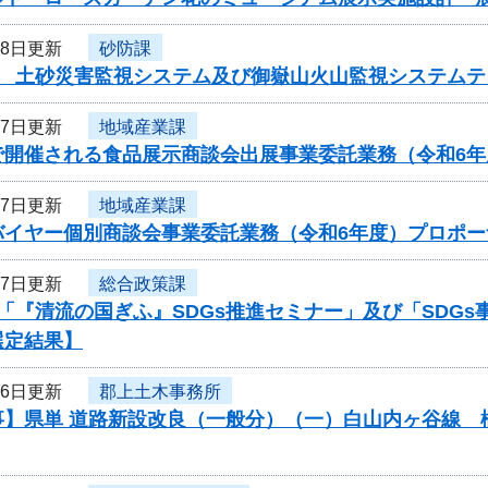
18日更新
砂防課
度 土砂災害監視システム及び御嶽山火山監視システム
17日更新
地域産業課
で開催される食品展示商談会出展事業委託業務（令和6
17日更新
地域産業課
バイヤー個別商談会事業委託業務（令和6年度）プロポー
17日更新
総合政策課
「『清流の国ぎふ』SDGs推進セミナー」及び「SDG
選定結果】
16日更新
郡上土木事務所
事】県単 道路新設改良（一般分）（一）白山内ヶ谷線 