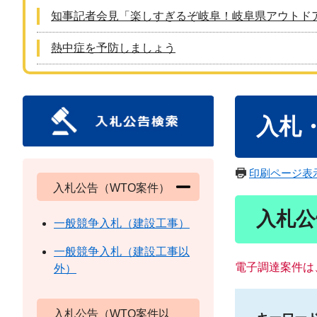
知事記者会見「楽しすぎるぞ岐阜！岐阜県アウトド
熱中症を予防しましょう
本
入札
文
印刷ページ表
入札公告（WTO案件）
入札公
一般競争入札（建設工事）
一般競争入札（建設工事以
電子調達案件は
外）
入札公告（WTO案件以