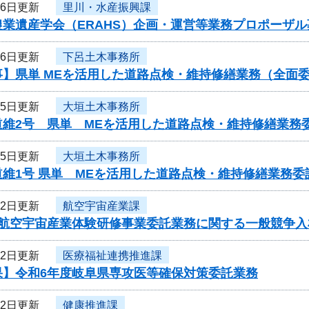
16日更新
里川・水産振興課
農業遺産学会（ERAHS）企画・運営等業務プロポーザ
16日更新
下呂土木事務所
事】県単 MEを活用した道路点検・維持修繕業務（全面
15日更新
大垣土木事務所
道維2号 県単 MEを活用した道路点検・維持修繕業務
15日更新
大垣土木事務所
道維1号 県単 MEを活用した道路点検・維持修繕業務
12日更新
航空宇宙産業課
度航空宇宙産業体験研修事業委託業務に関する一般競争入
12日更新
医療福祉連携推進課
果】令和6年度岐阜県専攻医等確保対策委託業務
12日更新
健康推進課