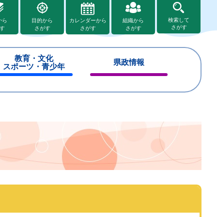
検索して
から
目的から
カレンダーから
組織から
さがす
す
さがす
さがす
さがす
教育・文化
県政情報
スポーツ・青少年
閉
閉
じ
じ
る
る