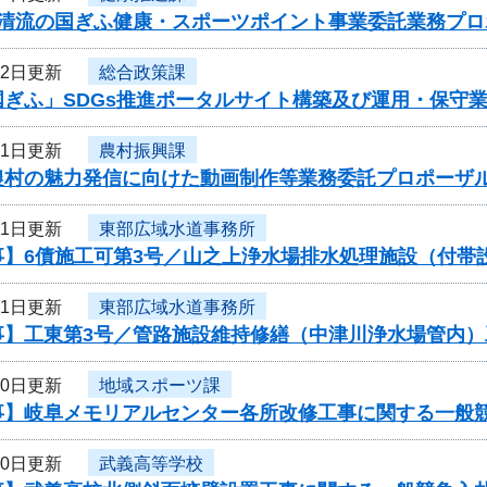
度清流の国ぎふ健康・スポーツポイント事業委託業務プ
12日更新
総合政策課
国ぎふ」SDGs推進ポータルサイト構築及び運用・保守
11日更新
農村振興課
農村の魅力発信に向けた動画制作等業務委託プロポーザ
11日更新
東部広域水道事務所
事】6債施工可第3号／山之上浄水場排水処理施設（付帯
11日更新
東部広域水道事務所
事】工東第3号／管路施設維持修繕（中津川浄水場管内）
10日更新
地域スポーツ課
事】岐阜メモリアルセンター各所改修工事に関する一般
10日更新
武義高等学校