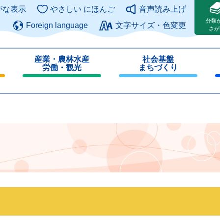
このページの本文へ
がな表示
やさしい にほんご
音声読み上げ
分類
Foreign language
文字サイズ・色変更
さが
産業・農林水産
社会基盤
労働・観光
まちづくり
閉
閉
じ
じ
る
る