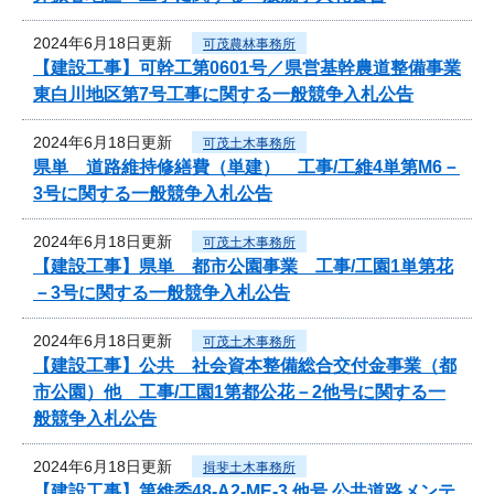
2024年6月18日更新
可茂農林事務所
【建設工事】可幹工第0601号／県営基幹農道整備事業
東白川地区第7号工事に関する一般競争入札公告
2024年6月18日更新
可茂土木事務所
県単 道路維持修繕費（単建） 工事/工維4単第M6－
3号に関する一般競争入札公告
2024年6月18日更新
可茂土木事務所
【建設工事】県単 都市公園事業 工事/工園1単第花
－3号に関する一般競争入札公告
2024年6月18日更新
可茂土木事務所
【建設工事】公共 社会資本整備総合交付金事業（都
市公園）他 工事/工園1第都公花－2他号に関する一
般競争入札公告
2024年6月18日更新
揖斐土木事務所
【建設工事】第維委48-A2-ME-3 他号 公共道路メンテ