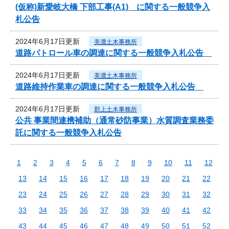
(仮称)新愛岐大橋 下部工事(A1) に関する一般競争入
札公告
2024年6月17日更新
美濃土木事務所
道路パトロール車の調達に関する一般競争入札公告
2024年6月17日更新
美濃土木事務所
道路維持作業車の調達に関する一般競争入札公告
2024年6月17日更新
郡上土木事務所
公共 事業間連携補助（通常砂防事業）水質調査業務委
託に関する一般競争入札公告
1
2
3
4
5
6
7
8
9
10
11
12
13
14
15
16
17
18
19
20
21
22
23
24
25
26
27
28
29
30
31
32
33
34
35
36
37
38
39
40
41
42
43
44
45
46
47
48
49
50
51
52