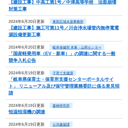
【建設工事】中高工第1号／中津高等学校 法面崩壊
対策工事
2024年6月20日更新
東部広域水道事務所
【建設工事】施工可第11号／川合浄水場管内無停電電
源設備更新工事
2024年6月20日更新
岐阜保健所 本巣・山県センター
「国産軽乗用車（EV・新車）」の調達に関する一般
競争入札公告
2024年6月19日更新
子育て支援課
「岐阜県保育士・保育所支援センターポータルサイ
ト」 リニューアル及び保守管理業務委託に係る意見招
請
2024年6月19日更新
森林研究所
恒温恒湿機の調達
2024年6月19日更新
公共建築課