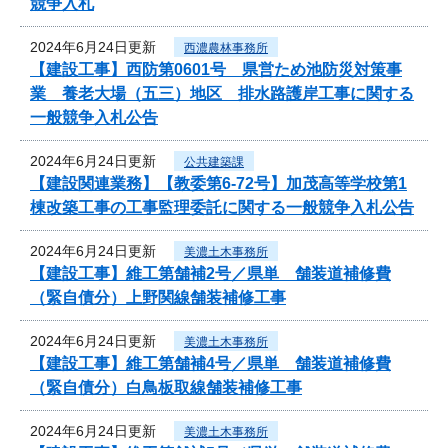
競争入札
2024年6月24日更新
西濃農林事務所
【建設工事】西防第0601号 県営ため池防災対策事
業 養老大場（五三）地区 排水路護岸工事に関する
一般競争入札公告
2024年6月24日更新
公共建築課
【建設関連業務】【教委第6-72号】加茂高等学校第1
棟改築工事の工事監理委託に関する一般競争入札公告
2024年6月24日更新
美濃土木事務所
【建設工事】維工第舗補2号／県単 舗装道補修費
（緊自債分）上野関線舗装補修工事
2024年6月24日更新
美濃土木事務所
【建設工事】維工第舗補4号／県単 舗装道補修費
（緊自債分）白鳥板取線舗装補修工事
2024年6月24日更新
美濃土木事務所