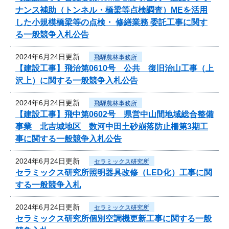
ナンス補助（トンネル・橋梁等点検調査）MEを活用
した小規模橋梁等の点検・ 修繕業務 委託工事に関す
る一般競争入札公告
2024年6月24日更新
飛騨農林事務所
【建設工事】飛治第0610号 公共 復旧治山工事（上
沢上）に関する一般競争入札公告
2024年6月24日更新
飛騨農林事務所
【建設工事】飛中第0602号 県営中山間地域総合整備
事業 北吉城地区 数河中田土砂崩落防止柵第3期工
事に関する一般競争入札公告
2024年6月24日更新
セラミックス研究所
セラミックス研究所照明器具改修（LED化）工事に関
する一般競争入札
2024年6月24日更新
セラミックス研究所
セラミックス研究所個別空調機更新工事に関する一般