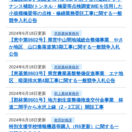
ナンス補助(トンネル・橋梁等点検調査)MEを活用した
小規模橋梁等の点検・修繕業務委託工事に関する一般
競争入札公告
2024年6月18日更新
恵那農林事務所
【恵中第0602号】県営中山間地域総合整備事業 やさ
か地区 山口集落道第3期工事に関する一般競争入札
公告
2024年6月18日更新
恵那農林事務所
【恵基第0603号】県営農業基盤整備促進事業 エナ地
区 暗渠排水第4期工事に関する一般競争入札公告
2024年6月18日更新
郡上農林事務所
【郡林第0601号】地方創生道整備推進交付金事業 林
道二間手から水沢上線（2－2工区）開設工事
2024年6月18日更新
教育財務課
特別支援学校情報機器等購入（R6更新）に関する一