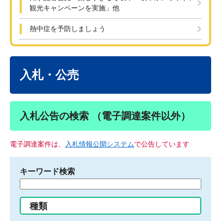
観光キャンペーンを実施」他
熱中症を予防しましょう
本
文
入札・公売
入札公告の検索 （電子調達案件以外）
電子調達案件は、
入札情報公開システム
で公告しています
キーワード検索
検
索
す
種類
る