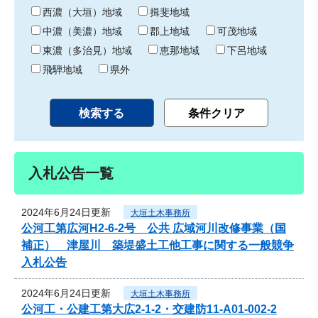
り
西濃（大垣）地域
揖斐地域
中濃（美濃）地域
郡上地域
可茂地域
東濃（多治見）地域
恵那地域
下呂地域
飛騨地域
県外
入札公告一覧
2024年6月24日更新
大垣土木事務所
公河工第広河H2-6-2号 公共 広域河川改修事業（国
補正） 津屋川 築堤盛土工他工事に関する一般競争
入札公告
2024年6月24日更新
大垣土木事務所
公河工・公建工第大広2-1-2・交建防11-A01-002-2