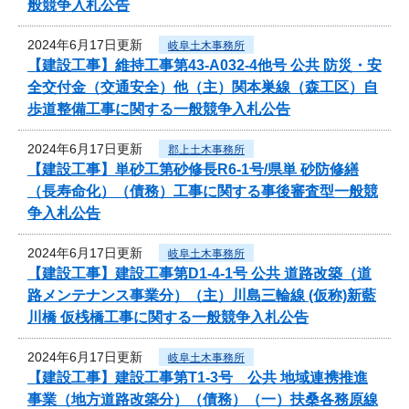
般競争入札公告
2024年6月17日更新
岐阜土木事務所
【建設工事】維持工事第43-A032-4他号 公共 防災・安
全交付金（交通安全）他（主）関本巣線（森工区）自
歩道整備工事に関する一般競争入札公告
2024年6月17日更新
郡上土木事務所
【建設工事】単砂工第砂修長R6-1号/県単 砂防修繕
（長寿命化）（債務）工事に関する事後審査型一般競
争入札公告
2024年6月17日更新
岐阜土木事務所
【建設工事】建設工事第D1-4-1号 公共 道路改築（道
路メンテナンス事業分）（主）川島三輪線 (仮称)新藍
川橋 仮桟橋工事に関する一般競争入札公告
2024年6月17日更新
岐阜土木事務所
【建設工事】建設工事第T1-3号 公共 地域連携推進
事業（地方道路改築分）（債務）（一）扶桑各務原線