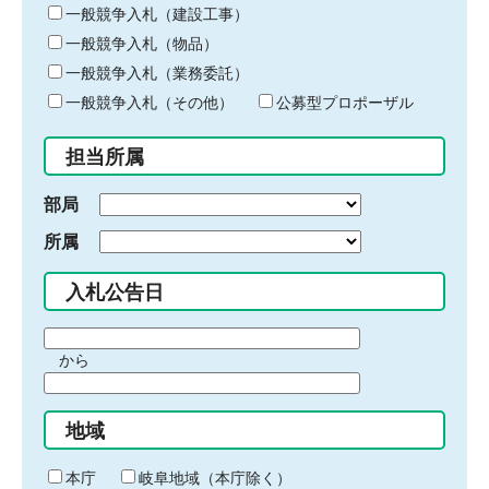
キ
一般競争入札（建設工事）
ー
一般競争入札（物品）
ワ
一般競争入札（業務委託）
ー
ド
一般競争入札（その他）
公募型プロポーザル
を
入
担当所属
力
部局
所属
入札公告日
期
から
間
期
の
間
始
地域
の
ま
終
り
わ
本庁
岐阜地域（本庁除く）