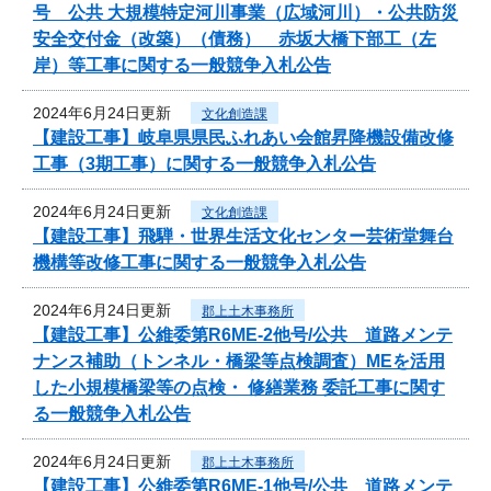
号 公共 大規模特定河川事業（広域河川）・公共防災
安全交付金（改築）（債務） 赤坂大橋下部工（左
岸）等工事に関する一般競争入札公告
2024年6月24日更新
文化創造課
【建設工事】岐阜県県民ふれあい会館昇降機設備改修
工事（3期工事）に関する一般競争入札公告
2024年6月24日更新
文化創造課
【建設工事】飛騨・世界生活文化センター芸術堂舞台
機構等改修工事に関する一般競争入札公告
2024年6月24日更新
郡上土木事務所
【建設工事】公維委第R6ME-2他号/公共 道路メンテ
ナンス補助（トンネル・橋梁等点検調査）MEを活用
した小規模橋梁等の点検・ 修繕業務 委託工事に関す
る一般競争入札公告
2024年6月24日更新
郡上土木事務所
【建設工事】公維委第R6ME-1他号/公共 道路メンテ