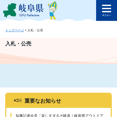
ペ
メ
このページの本文へ
ー
ニ
メ
ジ
ュ
ニ
の
ー
ュ
先
を
ー
頭
飛
トップページ
>
入札・公売
で
ば
す
し
入札・公売
。
て
本
文
へ
重要なお知らせ
知事記者会見「楽しすぎるぞ岐阜！岐阜県アウトドア