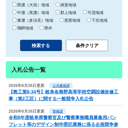
り
西濃（大垣）地域
揖斐地域
中濃（美濃）地域
郡上地域
可茂地域
東濃（多治見）地域
恵那地域
下呂地域
飛騨地域
県外
入札公告一覧
2026年6月26日更新
公共建築課
【教工第8-34号】岐阜各務野高等学校空調設備改修工
事（第2工区）に関する一般競争入札公告
2026年6月26日更新
警務課
令和8年度岐阜県警察官及び警察事務職員募集用パン
フレット等のデザイン制作委託業務に係る企画競争参