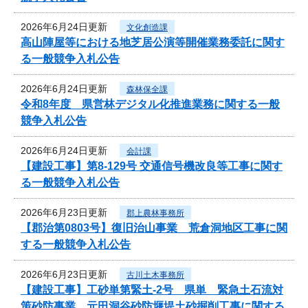
2026年6月24日更新
文化創造課
高山陣屋等における地芝居公演等開催業務委託に関す
る一般競争入札公告
2026年6月24日更新
森林保全課
令和8年度 県営林デジタル化推進業務に関する一般
競争入札公告
2026年6月24日更新
会計課
【建設工事】第8-129号 交通信号機改良等工事に関す
る一般競争入札公告
2026年6月23日更新
郡上農林事務所
【郡治第0803号】復旧治山事業 荒倉洞地区工事に関
する一般競争入札公告
2026年6月23日更新
古川土木事務所
【建設工事】工砂単第緊土-2号 県単 緊急土石流対
策砂防事業 元田洞谷砂防堰堤土砂掘削工事に関する