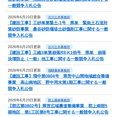
一般競争入札公告
2026年6月23日更新
古川土木事務所
【建設工事】工砂単第緊土-1号 県単 緊急土石流対
策砂防事業 桑谷砂防堰堤土砂掘削工事に関する一般
競争入札公告
2026年6月23日更新
古川土木事務所
【建設工事】工維3単第崩落R8-K1他号 県単 崩落
決壊防止（一般）他工事に関する一般競争入札公告
2026年6月23日更新
飛騨農林事務所
【建設工事】飛中第0804号 県営中山間地域総合整備
事業 高山南地区 野中用水第1期工事に関する一般
競争入札公告
2026年6月23日更新
郡上農林事務所
【郡広第0802号】県営広域農道整備事業 郡上南部5
期地区 第1工区第8号工事に関する一般競争入札公告