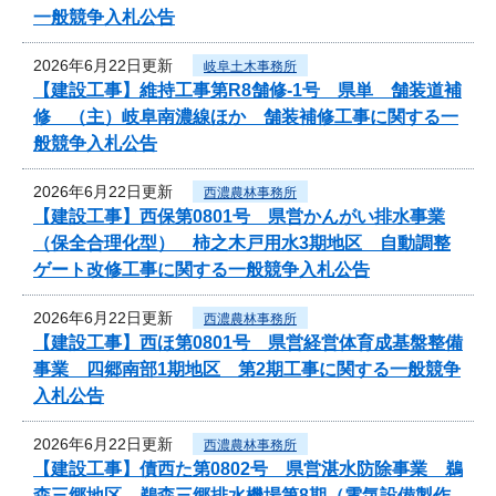
一般競争入札公告
2026年6月22日更新
岐阜土木事務所
【建設工事】維持工事第R8舗修-1号 県単 舗装道補
修 （主）岐阜南濃線ほか 舗装補修工事に関する一
般競争入札公告
2026年6月22日更新
西濃農林事務所
【建設工事】西保第0801号 県営かんがい排水事業
（保全合理化型） 柿之木戸用水3期地区 自動調整
ゲート改修工事に関する一般競争入札公告
2026年6月22日更新
西濃農林事務所
【建設工事】西ほ第0801号 県営経営体育成基盤整備
事業 四郷南部1期地区 第2期工事に関する一般競争
入札公告
2026年6月22日更新
西濃農林事務所
【建設工事】債西た第0802号 県営湛水防除事業 鵜
森三郷地区 鵜森三郷排水機場第8期（電気設備製作