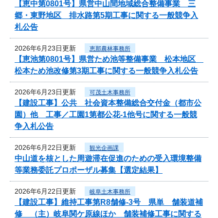
【恵中第0801号】県営中山間地域総合整備事業 三
郷・東野地区 排水路第5期工事に関する一般競争入
札公告
2026年6月23日更新
恵那農林事務所
【恵池第0801号】県営ため池等整備事業 松本地区
松本ため池改修第3期工事に関する一般競争入札公告
2026年6月23日更新
可茂土木事務所
【建設工事】公共 社会資本整備総合交付金（都市公
園）他 工事／工園1第都公花-1他号に関する一般競
争入札公告
2026年6月22日更新
観光企画課
中山道を核とした周遊滞在促進のための受入環境整備
等業務委託プロポーザル募集【選定結果】
2026年6月22日更新
岐阜土木事務所
【建設工事】維持工事第R8舗修-3号 県単 舗装道補
修 （主）岐阜関ケ原線ほか 舗装補修工事に関する