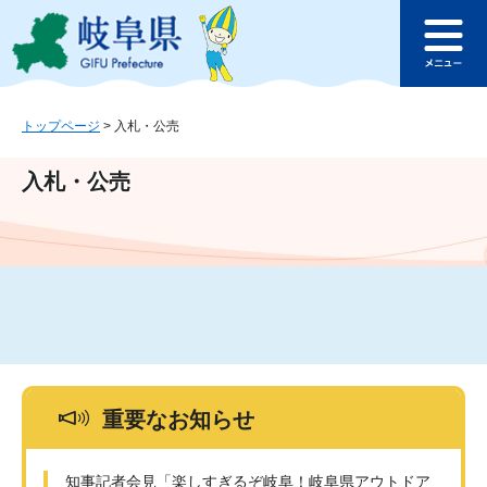
ペ
メ
このページの本文へ
ー
ニ
メ
ジ
ュ
ニ
の
ー
ュ
先
を
ー
頭
飛
トップページ
>
入札・公売
で
ば
す
し
入札・公売
。
て
本
文
へ
重要なお知らせ
知事記者会見「楽しすぎるぞ岐阜！岐阜県アウトドア