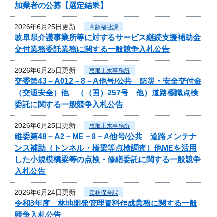
加業者の公募【選定結果】
2026年6月25日更新
高齢福祉課
岐阜県介護事業所等に対するサービス継続支援補助金
交付業務委託業務に関する一般競争入札公告
2026年6月25日更新
恵那土木事務所
交委第43－A012－8－A他号/公共 防災・安全交付金
（交通安全）他 （（国）257号 他）道路標識点検
委託に関する一般競争入札公告
2026年6月25日更新
恵那土木事務所
維委第48－A2－ME－8－A他号/公共 道路メンテナ
ンス補助（トンネル・橋梁等点検調査）他MEを活用
した小規模橋梁等の点検・修繕委託に関する一般競争
入札公告
2026年6月24日更新
森林保全課
令和8年度 林地開発管理資料作成業務に関する一般
競争入札公告