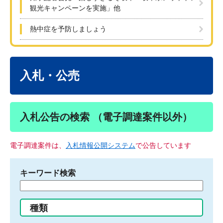
観光キャンペーンを実施」他
熱中症を予防しましょう
本
文
入札・公売
入札公告の検索 （電子調達案件以外）
電子調達案件は、
入札情報公開システム
で公告しています
キーワード検索
検
索
す
種類
る