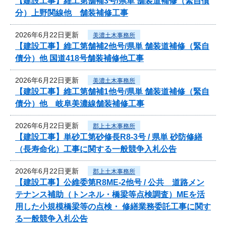
【建設工事】維工第舗補3号/県単 舗装道補修（緊自債
分）上野関線他 舗装補修工事
2026年6月22日更新
美濃土木事務所
【建設工事】維工第舗補2他号/県単 舗装道補修（緊自
債分）他 国道418号舗装補修他工事
2026年6月22日更新
美濃土木事務所
【建設工事】維工第舗補1他号/県単 舗装道補修（緊自
債分）他 岐阜美濃線舗装補修工事
2026年6月22日更新
郡上土木事務所
【建設工事】単砂工第砂修長R8-3号 / 県単 砂防修繕
（長寿命化）工事に関する一般競争入札公告
2026年6月22日更新
郡上土木事務所
【建設工事】公維委第R8ME-2他号 / 公共 道路メン
テナンス補助（トンネル・橋梁等点検調査）MEを活
用した小規模橋梁等の点検・ 修繕業務委託工事に関す
る一般競争入札公告