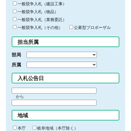
キ
一般競争入札（建設工事）
ー
一般競争入札（物品）
ワ
一般競争入札（業務委託）
ー
ド
一般競争入札（その他）
公募型プロポーザル
を
入
担当所属
力
部局
所属
入札公告日
期
から
間
期
の
間
始
地域
の
ま
終
り
わ
本庁
岐阜地域（本庁除く）