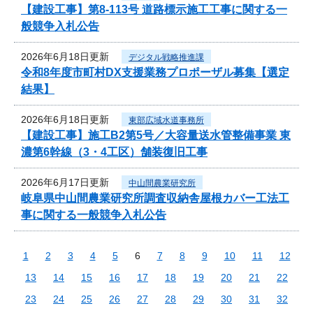
【建設工事】第8-113号 道路標示施工工事に関する一
般競争入札公告
2026年6月18日更新
デジタル戦略推進課
令和8年度市町村DX支援業務プロポーザル募集【選定
結果】
2026年6月18日更新
東部広域水道事務所
【建設工事】施工B2第5号／大容量送水管整備事業 東
濃第6幹線（3・4工区）舗装復旧工事
2026年6月17日更新
中山間農業研究所
岐阜県中山間農業研究所調査収納舎屋根カバー工法工
事に関する一般競争入札公告
1
2
3
4
5
6
7
8
9
10
11
12
13
14
15
16
17
18
19
20
21
22
23
24
25
26
27
28
29
30
31
32