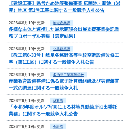
【建設工事】県営ため池等整備事業 広岡池・新池（岩
滝）地区 第1号工事に関する一般競争入札公告
2026年6月19日更新
地域産業課
多様な主体と連携した展示商談会出展支援事業委託業
務プロポーザル募集【選定結果】
2026年6月19日更新
公共建築課
【教工第8-33号】岐阜各務野高等学校空調設備改修工
事（第1工区）に関する一般競争入札公告
2026年6月19日更新
多治見工業高等学校
産業教育設備整備に係る電子計算機組織及び実習装置
一式の調達に関する一般競争入札
2026年6月19日更新
林政課
「令和8年度オルソ写真による林地異動箇所抽出委託
業務」に関する一般競争入札公告
2026年6月19日更新
会計課