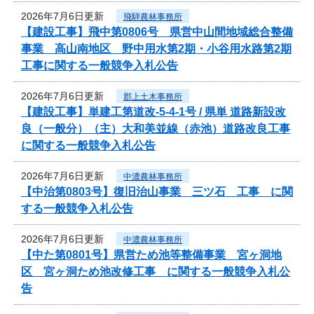
2026年7月6日更新
飛騨農林事務所
【建設工事】飛中第0806号 県営中山間地域総合整備
事業 高山南地区 野中用水第2期・小谷用水路第2期
工事に関する一般競争入札公告
2026年7月6日更新
郡上土木事務所
【建設工事】単建工第道改-5-4-1号 / 県単 道路新設改
良（一般分）（主）大和美並線（赤池）道路改良工事
に関する一般競争入札公告
2026年7月6日更新
中濃農林事務所
【中治第0803号】復旧治山事業 三ツ石 工事 に関
する一般競争入札公告
2026年7月6日更新
中濃農林事務所
【中た第0801号】県営ため池等整備事業 宮ヶ洞地
区 宮ヶ洞ため池改修工事 に関する一般競争入札公
告