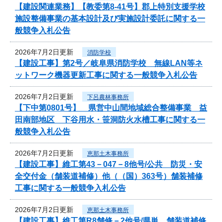
【建設関連業務】【教委第8-41号】郡上特別支援学校
施設整備事業の基本設計及び実施設計委託に関する一
般競争入札公告
2026年7月2日更新
消防学校
【建設工事】第2号／岐阜県消防学校 無線LAN等ネ
ットワーク機器更新工事に関する一般競争入札公告
2026年7月2日更新
下呂農林事務所
【下中第0801号】 県営中山間地域総合整備事業 益
田南部地区 下谷用水・笹洞防火水槽工事に関する一
般競争入札公告
2026年7月2日更新
恵那土木事務所
【建設工事】維工第43－047－8他号/公共 防災・安
全交付金（舗装道補修）他（（国）363号）舗装補修
工事に関する一般競争入札公告
2026年7月2日更新
恵那土木事務所
【建設工事】維工第R8舗修－2他号/県単 舗装道補修