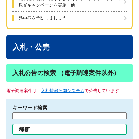
観光キャンペーンを実施」他
熱中症を予防しましょう
本
文
入札・公売
入札公告の検索 （電子調達案件以外）
電子調達案件は、
入札情報公開システム
で公告しています
キーワード検索
検
索
す
種類
る