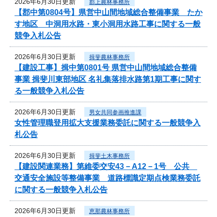
2026年6月30日更新
郡上農林事務所
【郡中第0804号】県営中山間地域総合整備事業 たか
す地区 中洞用水路・東小洞用水路工事に関する一般
競争入札公告
2026年6月30日更新
揖斐農林事務所
【建設工事】揖中第0801号 県営中山間地域総合整備
事業 揖斐川東部地区 名礼集落排水路第1期工事に関す
る一般競争入札公告
2026年6月30日更新
男女共同参画推進課
女性管理職登用拡大支援業務委託に関する一般競争入
札公告
2026年6月30日更新
揖斐土木事務所
【建設関連業務】第維委交安43－A12－1号 公共
交通安全施設等整備事業 道路標識定期点検業務委託
に関する一般競争入札公告
2026年6月30日更新
恵那農林事務所