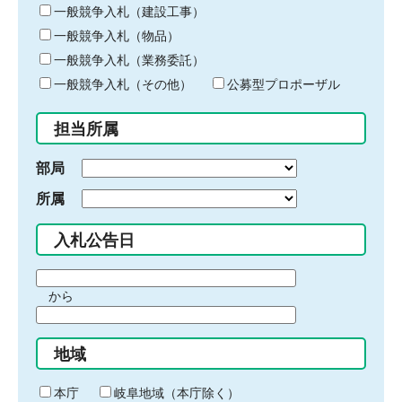
キ
一般競争入札（建設工事）
ー
一般競争入札（物品）
ワ
一般競争入札（業務委託）
ー
ド
一般競争入札（その他）
公募型プロポーザル
を
入
担当所属
力
部局
所属
入札公告日
期
から
間
期
の
間
始
地域
の
ま
終
り
わ
本庁
岐阜地域（本庁除く）