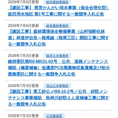
2026年7月6日更新
岐阜農林事務所
【建設工事】 県営かんがい排水事業（保全合理化型）
政田用水地区 第1号工事に関する一般競争入札公告
2026年7月6日更新
岐阜農林事務所
【建設工事】森林環境保全整備事業（山村強靭化林
道）林道伊自良～根尾線（根尾工区）開設工事に関す
る一般競争入札公告
2026年7月3日更新
岐阜土木事務所
維持委託第R8-MK01-02号 公共 道路メンテナンス
補助（橋梁補修）低濃度PCB廃棄物収集運搬及び処分
業務委託に関する一般競争入札公告
2026年7月3日更新
高山土木事務所
【建設工事】第工砂公メR8-10-2号／公共 砂防メン
テナンス事業補助 秋神川砂防えん堤補修工事に関す
る一般競争入札公告
2026年7月3日更新
公共建築課