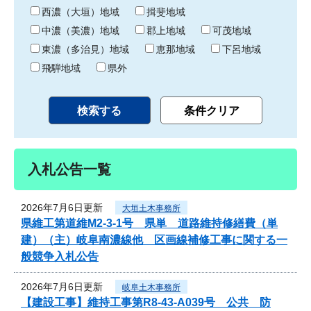
り
西濃（大垣）地域
揖斐地域
中濃（美濃）地域
郡上地域
可茂地域
東濃（多治見）地域
恵那地域
下呂地域
飛騨地域
県外
入札公告一覧
2026年7月6日更新
大垣土木事務所
県維工第道維M2-3-1号 県単 道路維持修繕費（単
建）（主）岐阜南濃線他 区画線補修工事に関する一
般競争入札公告
2026年7月6日更新
岐阜土木事務所
【建設工事】維持工事第R8-43-A039号 公共 防