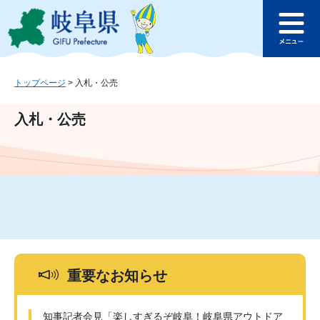
ペ
メ
このページの本文へ
ー
ニ
メ
ジ
ュ
ニ
の
ー
ュ
先
を
ー
頭
飛
トップページ
>
入札・公売
で
ば
す
し
入札・公売
。
て
本
文
へ
重要なお知らせ
知事記者会見「楽しすぎるぞ岐阜！岐阜県アウトドア