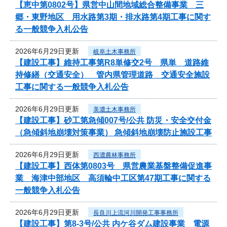
【恵中第0802号】県営中山間地域総合整備事業 三
郷・東野地区 用水路第3期・排水路第4期工事に関す
る一般競争入札公告
2026年6月29日更新
岐阜土木事務所
【建設工事】維持工事第R8単修交2号 県単 道路維
持修繕（交通安全） 管内県管理道路 交通安全施設
工事に関する一般競争入札公告
2026年6月29日更新
美濃土木事務所
【建設工事】砂工第急傾007号/公共 防災・安全交付金
（急傾斜地崩壊対策事業） 急傾斜地崩壊防止施設工事
2026年6月29日更新
西濃農林事務所
【建設工事】西体第0803号 県営農業基盤整備促進事
業 海津中部地区 高須輪中工区第47期工事に関する
一般競争入札公告
2026年6月29日更新
長良川上流河川開発工事事務所
【建設工事】第8-3号/公共 内ケ谷ダム建設事業 電源