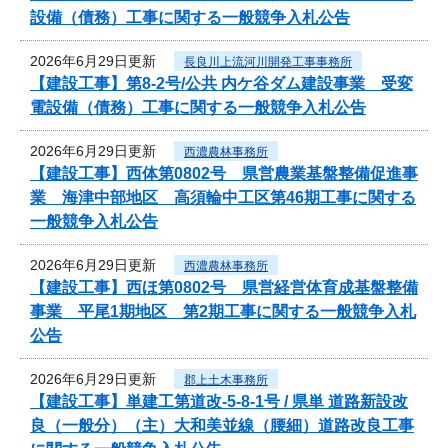
設備（債務）工事に関する一般競争入札公告
2026年6月29日更新
長良川上流河川開発工事事務所
【建設工事】第8-2号/公共 内ケ谷ダム建設事業 受変
電設備（債務）工事に関する一般競争入札公告
2026年6月29日更新
西濃農林事務所
【建設工事】西体第0802号 県営農業基盤整備促進事
業 海津中部地区 高須輪中工区第46期工事に関する
一般競争入札公告
2026年6月29日更新
西濃農林事務所
【建設工事】西ほ第0802号 県営経営体育成基盤整備
事業 平尾1期地区 第2期工事に関する一般競争入札
公告
2026年6月29日更新
郡上土木事務所
【建設工事】単建工第道改-5-8-1号 / 県単 道路新設改
良（一般分）（主）大和美並線（腰細）道路改良工事