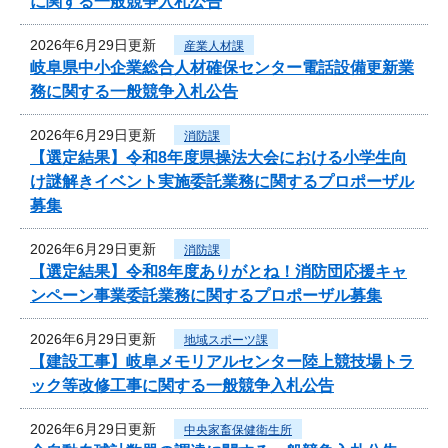
に関する一般競争入札公告
2026年6月29日更新
産業人材課
岐阜県中小企業総合人材確保センター電話設備更新業
務に関する一般競争入札公告
2026年6月29日更新
消防課
【選定結果】令和8年度県操法大会における小学生向
け謎解きイベント実施委託業務に関するプロポーザル
募集
2026年6月29日更新
消防課
【選定結果】令和8年度ありがとね！消防団応援キャ
ンペーン事業委託業務に関するプロポーザル募集
2026年6月29日更新
地域スポーツ課
【建設工事】岐阜メモリアルセンター陸上競技場トラ
ック等改修工事に関する一般競争入札公告
2026年6月29日更新
中央家畜保健衛生所