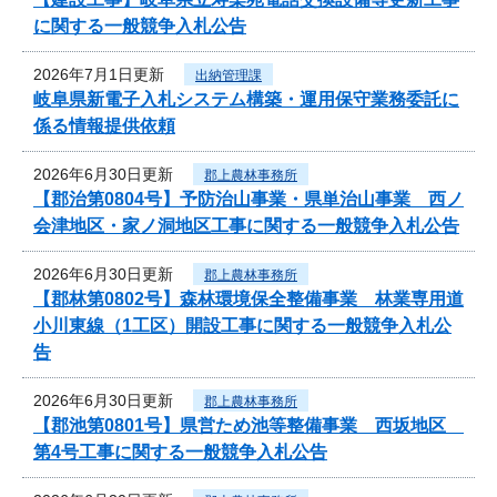
に関する一般競争入札公告
2026年7月1日更新
出納管理課
岐阜県新電子入札システム構築・運用保守業務委託に
係る情報提供依頼
2026年6月30日更新
郡上農林事務所
【郡治第0804号】予防治山事業・県単治山事業 西ノ
会津地区・家ノ洞地区工事に関する一般競争入札公告
2026年6月30日更新
郡上農林事務所
【郡林第0802号】森林環境保全整備事業 林業専用道
小川東線（1工区）開設工事に関する一般競争入札公
告
2026年6月30日更新
郡上農林事務所
【郡池第0801号】県営ため池等整備事業 西坂地区
第4号工事に関する一般競争入札公告