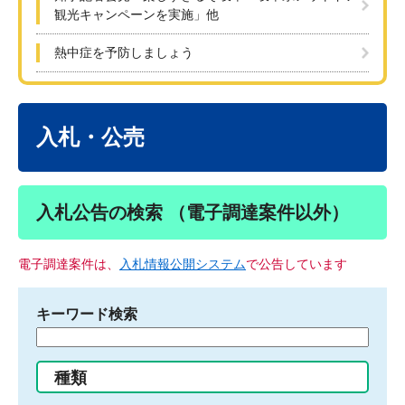
観光キャンペーンを実施」他
熱中症を予防しましょう
本
文
入札・公売
入札公告の検索 （電子調達案件以外）
電子調達案件は、
入札情報公開システム
で公告しています
キーワード検索
検
索
す
種類
る