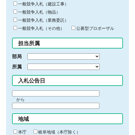
キ
一般競争入札（建設工事）
ー
一般競争入札（物品）
ワ
一般競争入札（業務委託）
ー
ド
一般競争入札（その他）
公募型プロポーザル
を
入
担当所属
力
部局
所属
入札公告日
期
から
間
期
の
間
始
地域
の
ま
終
り
わ
本庁
岐阜地域（本庁除く）