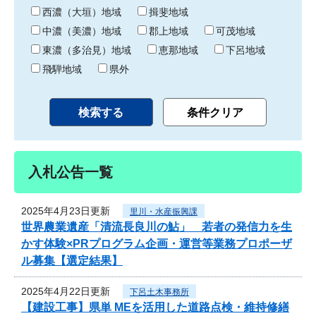
り
西濃（大垣）地域
揖斐地域
中濃（美濃）地域
郡上地域
可茂地域
東濃（多治見）地域
恵那地域
下呂地域
飛騨地域
県外
入札公告一覧
2025年4月23日更新
里川・水産振興課
世界農業遺産「清流長良川の鮎」 若者の発信力を生
かす体験×PRプログラム企画・運営等業務プロポーザ
ル募集【選定結果】
2025年4月22日更新
下呂土木事務所
【建設工事】県単 MEを活用した道路点検・維持修繕