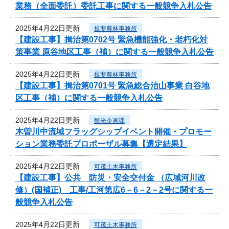
業務（全面委託）委託工事に関する一般競争入札公告
2025年4月22日更新
揖斐農林事務所
【建設工事】揖治第0702号 緊急機能強化・老朽化対
策事業 原谷地区工事（補）に関する一般競争入札公告
2025年4月22日更新
揖斐農林事務所
【建設工事】揖治第0701号 緊急総合治山事業 白谷地
区工事（補）に関する一般競争入札公告
2025年4月22日更新
観光企画課
木曽川中流域フラッグシップイベント開催・プロモー
ション業務委託プロポーザル募集【選定結果】
2025年4月22日更新
可茂土木事務所
【建設工事】公共 防災・安全交付金 （広域河川改
修）(国補正) 工事/工河第広6－6－2－2号に関する一
般競争入札公告
2025年4月22日更新
可茂土木事務所