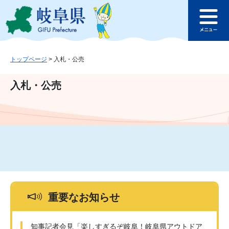
ペ
メ
このページの本文へ
ー
ニ
メ
ジ
ュ
ニ
の
ー
ュ
先
を
ー
頭
飛
トップページ
>
入札・公売
で
ば
す
し
入札・公売
。
て
本
文
へ
重要なお知らせ
知事記者会見「楽しすぎるぞ岐阜！岐阜県アウトドア