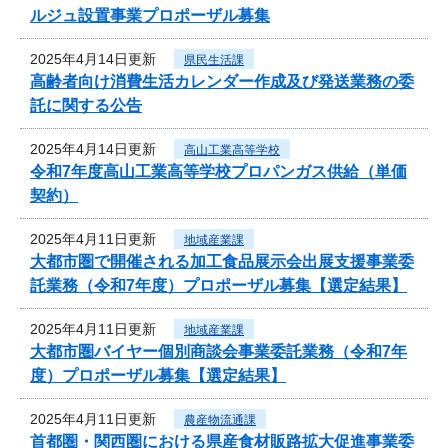
ルジュ設置事業プロポーザル募集
2025年4月14日更新
県民生活課
高齢者向け消費生活カレンダー作成及び発送業務の委
託に関する公告
2025年4月14日更新
高山工業高等学校
令和7年度高山工業高等学校プロパンガス供給（単価
契約）
2025年4月11日更新
地域産業課
大都市圏で開催される加工食品展示会出展支援事業委
託業務（令和7年度）プロポーザル募集【選定結果】
2025年4月11日更新
地域産業課
大都市圏バイヤー個別商談会事業委託業務（令和7年
度）プロポーザル募集【選定結果】
2025年4月11日更新
農産物流通課
首都圏・関西圏における県産食材販路拡大促進事業委