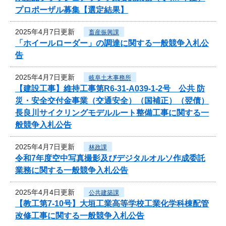
プロポーザル募集【選定結果】
2025年4月7日更新
畜産振興課
「ホイールローダー」の調達に関する一般競争入札公
告
2025年4月7日更新
岐阜土木事務所
【建設工事】維持工事第R6-31-A039-1-2号 公共 防
災・安全交付金事業（交通安全）（国補正）（翌債）
長良川サイクリングモデルルート整備工事に関する一
般競争入札公告
2025年4月7日更新
林政課
令和7年度空中写真撮影及びデジタルオルソ作成委託
業務に関する一般競争入札公告
2025年4月4日更新
公共建築課
【教工第7-10号】大垣工業高等学校工業化学科棟配管
改修工事に関する一般競争入札公告