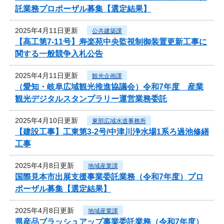
託業務プロポーザル募集【選定結果】
2025年4月11日更新
公共建築課
【高工第7-11号】寿楽苑中央監視制御装置更新工事に
関する一般競争入札公告
2025年4月11日更新
観光企画課
（愛知・岐阜広域観光推進協議会）令和7年度 産業
観光デジタルスタンプラリー運営業務委託
2025年4月10日更新
東部広域水道事務所
【建設工事】工東第3-2号/中津川浄水場1系ろ過池修繕
工事
2025年4月8日更新
地域産業課
国際見本市出展支援事業委託業務（令和7年度）プロ
ポーザル募集【選定結果】
2025年4月8日更新
地域産業課
県産品ブラッシュアップ事業委託業務（令和7年度）