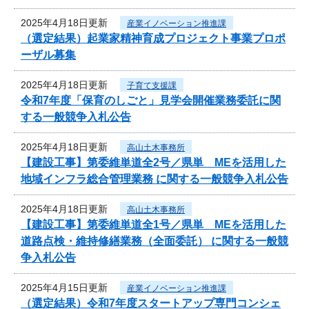
2025年4月18日更新
産業イノベーション推進課
（選定結果）起業家精神育成プロジェクト事業プロポ
ーザル募集
2025年4月18日更新
子育て支援課
令和7年度「保育のしごと」見学会開催業務委託に関
する一般競争入札公告
2025年4月18日更新
高山土木事務所
【建設工事】第委維単道全2号／県単 MEを活用した
地域インフラ総合管理業務 に関する一般競争入札公告
2025年4月18日更新
高山土木事務所
【建設工事】第委維単道全1号／県単 MEを活用した
道路点検・維持修繕業務（全面委託） に関する一般競
争入札公告
2025年4月15日更新
産業イノベーション推進課
（選定結果）令和7年度スタートアップ専門コンシェ