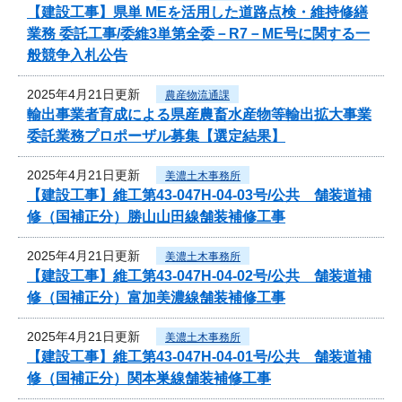
【建設工事】県単 MEを活用した道路点検・維持修繕
業務 委託工事/委維3単第全委－R7－ME号に関する一
般競争入札公告
2025年4月21日更新
農産物流通課
輸出事業者育成による県産農畜水産物等輸出拡大事業
委託業務プロポーザル募集【選定結果】
2025年4月21日更新
美濃土木事務所
【建設工事】維工第43-047H-04-03号/公共 舗装道補
修（国補正分）勝山山田線舗装補修工事
2025年4月21日更新
美濃土木事務所
【建設工事】維工第43-047H-04-02号/公共 舗装道補
修（国補正分）富加美濃線舗装補修工事
2025年4月21日更新
美濃土木事務所
【建設工事】維工第43-047H-04-01号/公共 舗装道補
修（国補正分）関本巣線舗装補修工事