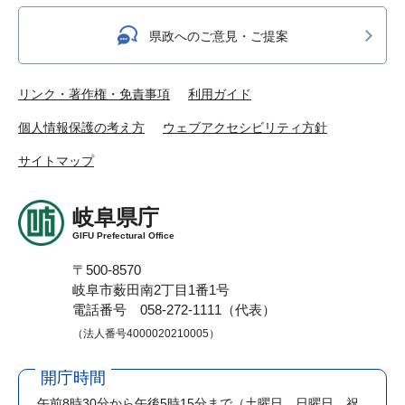
県政へのご意見・ご提案
リンク・著作権・免責事項
利用ガイド
個人情報保護の考え方
ウェブアクセシビリティ方針
サイトマップ
岐阜県庁
GIFU Prefectural Office
〒500-8570
岐阜市薮田南2丁目1番1号
電話番号 058-272-1111（代表）
（法人番号4000020210005）
開庁時間
午前8時30分から午後5時15分まで
（土曜日、日曜日、祝