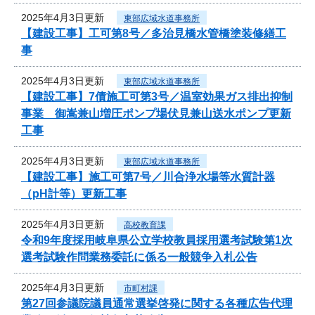
2025年4月3日更新
東部広域水道事務所
【建設工事】工可第8号／多治見橋水管橋塗装修繕工
事
2025年4月3日更新
東部広域水道事務所
【建設工事】7債施工可第3号／温室効果ガス排出抑制
事業 御嵩兼山増圧ポンプ場伏見兼山送水ポンプ更新
工事
2025年4月3日更新
東部広域水道事務所
【建設工事】施工可第7号／川合浄水場等水質計器
（pH計等）更新工事
2025年4月3日更新
高校教育課
令和9年度採用岐阜県公立学校教員採用選考試験第1次
選考試験作問業務委託に係る一般競争入札公告
2025年4月3日更新
市町村課
第27回参議院議員通常選挙啓発に関する各種広告代理