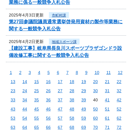
業務に係る一般競争入札公告
2025年4月3日更新
市町村課
第27回参議院議員通常選挙啓発用資材の製作等業務に
関する一般競争入札公告
2025年4月2日更新
地域スポーツ課
【建設工事】岐阜県長良川スポーツプラザゴンドラ設
備改修工事に関する一般競争入札公告
1
2
3
4
5
6
7
8
9
10
11
12
13
14
15
16
17
18
19
20
21
22
23
24
25
26
27
28
29
30
31
32
33
34
35
36
37
38
39
40
41
42
43
44
45
46
47
48
49
50
51
52
53
54
55
56
57
58
59
60
61
62
63
64
65
66
67
68
69
70
71
72