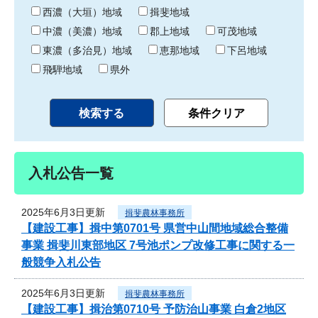
り
西濃（大垣）地域
揖斐地域
中濃（美濃）地域
郡上地域
可茂地域
東濃（多治見）地域
恵那地域
下呂地域
飛騨地域
県外
入札公告一覧
2025年6月3日更新
揖斐農林事務所
【建設工事】揖中第0701号 県営中山間地域総合整備
事業 揖斐川東部地区 7号池ポンプ改修工事に関する一
般競争入札公告
2025年6月3日更新
揖斐農林事務所
【建設工事】揖治第0710号 予防治山事業 白倉2地区