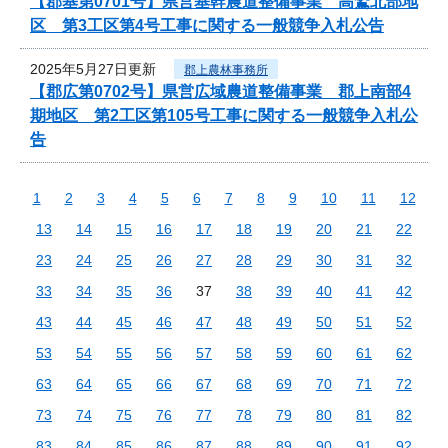
【郡基第0701号】県営基幹農道整備事業 高鷲北部地
区 第3工区第4号工事に関する一般競争入札公告
2025年5月27日更新
郡上農林事務所
【郡広第0702号】県営広域農道整備事業 郡上南部4
期地区 第2工区第105号工事に関する一般競争入札公
告
1
2
3
4
5
6
7
8
9
10
11
12
13
14
15
16
17
18
19
20
21
22
23
24
25
26
27
28
29
30
31
32
33
34
35
36
37
38
39
40
41
42
43
44
45
46
47
48
49
50
51
52
53
54
55
56
57
58
59
60
61
62
63
64
65
66
67
68
69
70
71
72
73
74
75
76
77
78
79
80
81
82
83
84
85
86
87
88
89
90
91
92