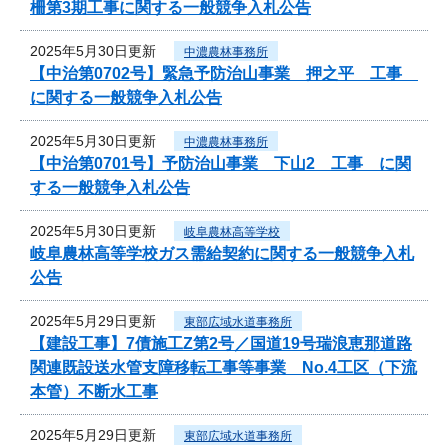
柵第3期工事に関する一般競争入札公告
2025年5月30日更新
中濃農林事務所
【中治第0702号】緊急予防治山事業 押之平 工事
に関する一般競争入札公告
2025年5月30日更新
中濃農林事務所
【中治第0701号】予防治山事業 下山2 工事 に関
する一般競争入札公告
2025年5月30日更新
岐阜農林高等学校
岐阜農林高等学校ガス需給契約に関する一般競争入札
公告
2025年5月29日更新
東部広域水道事務所
【建設工事】7債施工Z第2号／国道19号瑞浪恵那道路
関連既設送水管支障移転工事等事業 No.4工区（下流
本管）不断水工事
2025年5月29日更新
東部広域水道事務所