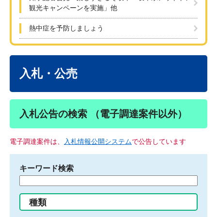
観光キャンペーンを実施」他
熱中症を予防しましょう
本
文
入札・公売
入札公告の検索 （電子調達案件以外）
電子調達案件は、
入札情報公開システム
で公告しています
キーワード検索
検
索
す
種類
る