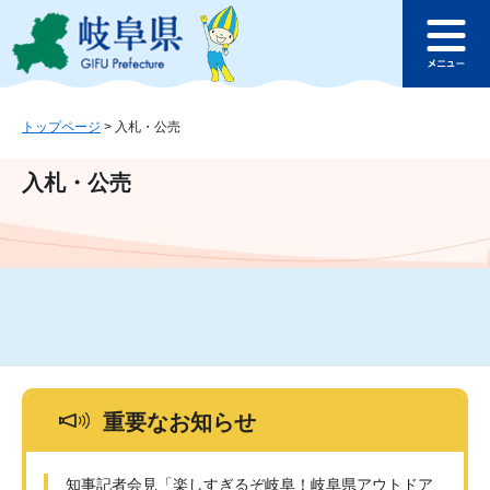
ペ
メ
このページの本文へ
ー
ニ
メ
ジ
ュ
ニ
の
ー
ュ
先
を
ー
頭
飛
トップページ
>
入札・公売
で
ば
す
し
入札・公売
。
て
本
文
へ
重要なお知らせ
知事記者会見「楽しすぎるぞ岐阜！岐阜県アウトドア