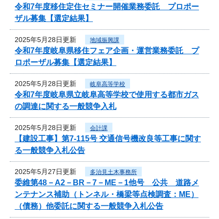
令和7年度移住定住セミナー開催業務委託 プロポー
ザル募集【選定結果】
2025年5月28日更新
地域振興課
令和7年度岐阜県移住フェア企画・運営業務委託 プ
ロポーザル募集【選定結果】
2025年5月28日更新
岐阜高等学校
令和7年度岐阜県立岐阜高等学校で使用する都市ガス
の調達に関する一般競争入札
2025年5月28日更新
会計課
【建設工事】第7-115号 交通信号機改良等工事に関す
る一般競争入札公告
2025年5月27日更新
多治見土木事務所
委維第48－A2－BR－7－ME－1他号 公共 道路メ
ンテナンス補助（トンネル・橋梁等点検調査：ME）
（債務）他委託に関する一般競争入札公告