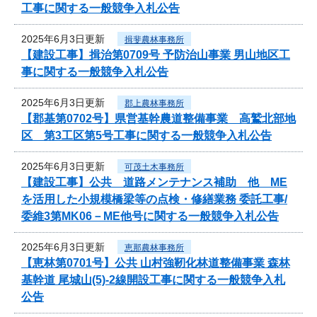
工事に関する一般競争入札公告
2025年6月3日更新
揖斐農林事務所
【建設工事】揖治第0709号 予防治山事業 男山地区工
事に関する一般競争入札公告
2025年6月3日更新
郡上農林事務所
【郡基第0702号】県営基幹農道整備事業 高鷲北部地
区 第3工区第5号工事に関する一般競争入札公告
2025年6月3日更新
可茂土木事務所
【建設工事】公共 道路メンテナンス補助 他 ME
を活用した小規模橋梁等の点検・修繕業務 委託工事/
委維3第MK06－ME他号に関する一般競争入札公告
2025年6月3日更新
恵那農林事務所
【恵林第0701号】公共 山村強靭化林道整備事業 森林
基幹道 尾城山(5)-2線開設工事に関する一般競争入札
公告