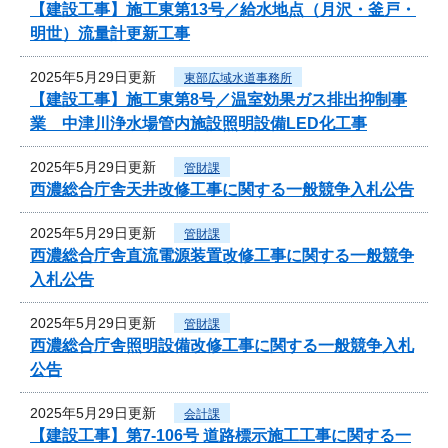
【建設工事】施工東第13号／給水地点（月沢・釜戸・
明世）流量計更新工事
2025年5月29日更新
東部広域水道事務所
【建設工事】施工東第8号／温室効果ガス排出抑制事
業 中津川浄水場管内施設照明設備LED化工事
2025年5月29日更新
管財課
西濃総合庁舎天井改修工事に関する一般競争入札公告
2025年5月29日更新
管財課
西濃総合庁舎直流電源装置改修工事に関する一般競争
入札公告
2025年5月29日更新
管財課
西濃総合庁舎照明設備改修工事に関する一般競争入札
公告
2025年5月29日更新
会計課
【建設工事】第7-106号 道路標示施工工事に関する一