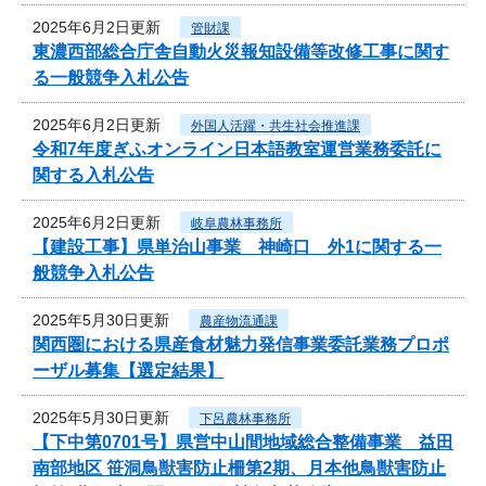
2025年6月2日更新
管財課
東濃西部総合庁舎自動火災報知設備等改修工事に関す
る一般競争入札公告
2025年6月2日更新
外国人活躍・共生社会推進課
令和7年度ぎふオンライン日本語教室運営業務委託に
関する入札公告
2025年6月2日更新
岐阜農林事務所
【建設工事】県単治山事業 神崎口 外1に関する一
般競争入札公告
2025年5月30日更新
農産物流通課
関西圏における県産食材魅力発信事業委託業務プロポ
ーザル募集【選定結果】
2025年5月30日更新
下呂農林事務所
【下中第0701号】県営中山間地域総合整備事業 益田
南部地区 笹洞鳥獣害防止柵第2期、月本他鳥獣害防止