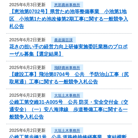
2025年6月3日更新
恵那農林事務所
【恵池第0702号】県営ため池等整備事業 小池第1地
区 小池第1ため池改修第2期工事に関する一般競争入
札公告
2025年6月2日更新
農産園芸課
花きの担い手の経営力向上研修実施委託業務のプロポ
ーザル募集【選定結果】
2025年6月2日更新
飛騨農林事務所
【建設工事】飛治第0704号 公共 予防治山工事（尻
取尾通）工事に関する一般競争入札公告
2025年6月2日更新
大垣土木事務所
公維工第交維31-A005号 公共 防災・安全交付金（交
通安全）（一）安八海津線 歩道整備工事に関する一
般競争入札公告
2025年6月2日更新
大垣土木事務所
公維工第歩橋1号 公共 道路維持修繕事業 東結横断