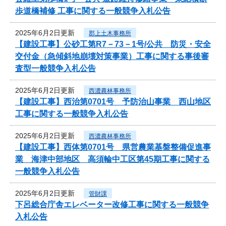
歩道橋補修 工事に関する一般競争入札公告
2025年6月2日更新
郡上土木事務所
【建設工事】公砂工第R7－73－1号/公共 防災・安全
交付金（急傾斜地崩壊対策事業）工事に関する事後審
査型一般競争入札公告
2025年6月2日更新
西濃農林事務所
【建設工事】西治第0701号 予防治山事業 西山地区
工事に関する一般競争入札公告
2025年6月2日更新
西濃農林事務所
【建設工事】西体第0701号 県営農業基盤整備促進事
業 海津中部地区 高須輪中工区第45期工事に関する
一般競争入札公告
2025年6月2日更新
管財課
下呂総合庁舎エレベーター改修工事に関する一般競争
入札公告