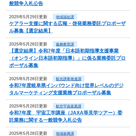
般競争入札公告
2025年5月29日更新
地域福祉課
ケアラー支援に関する広報・啓発業務委託プロポーザ
ル募集【選定結果】
2025年5月28日更新
義務教育課
【選定結果】令和7年度「日本語初期指導支援事業
（オンライン日本語初期指導）」に係る業務委託プロ
ポーザル募集
2025年5月28日更新
観光誘客推進課
令和7年度岐阜県インバウンド向け世界レベルのデジ
タルマーケティング支援業務プロポーザル募集
2025年5月28日更新
航空宇宙産業課
令和7年度 宇宙工学講座（JAXA等見学ツアー）委
託業務に関する一般競争入札公告
2025年5月28日更新
地域振興課