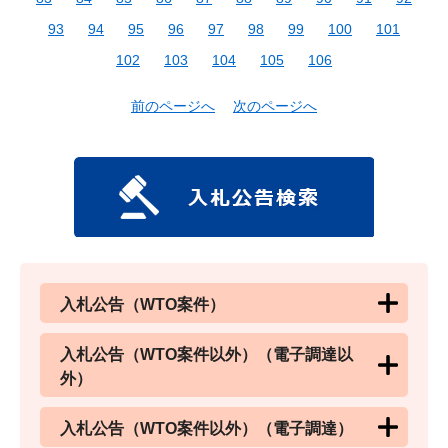
93
94
95
96
97
98
99
100
101
102
103
104
105
106
前のページへ
次のページへ
入札公告（WTO案件）
入札公告（WTO案件以外）（電子調達以
外）
入札公告（WTO案件以外）（電子調達）