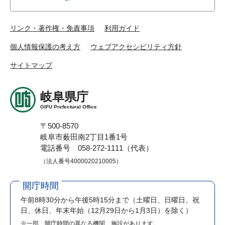
リンク・著作権・免責事項
利用ガイド
個人情報保護の考え方
ウェブアクセシビリティ方針
サイトマップ
岐阜県庁
GIFU Prefectural Office
〒500-8570
岐阜市薮田南2丁目1番1号
電話番号 058-272-1111（代表）
（法人番号4000020210005）
開庁時間
午前8時30分から午後5時15分まで
（土曜日、日曜日、祝
日、休日、年末年始（12月29日から1月3日）を除く）
※一部、開庁時間の異なる機関、施設があります。