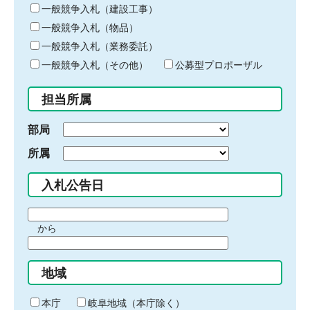
キ
一般競争入札（建設工事）
ー
一般競争入札（物品）
ワ
一般競争入札（業務委託）
ー
ド
一般競争入札（その他）
公募型プロポーザル
を
入
担当所属
力
部局
所属
入札公告日
期
から
間
期
の
間
始
地域
の
ま
終
り
わ
本庁
岐阜地域（本庁除く）