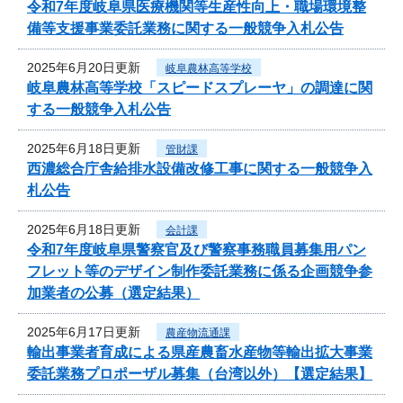
令和7年度岐阜県医療機関等生産性向上・職場環境整
備等支援事業委託業務に関する一般競争入札公告
2025年6月20日更新
岐阜農林高等学校
岐阜農林高等学校「スピードスプレーヤ」の調達に関
する一般競争入札公告
2025年6月18日更新
管財課
西濃総合庁舎給排水設備改修工事に関する一般競争入
札公告
2025年6月18日更新
会計課
令和7年度岐阜県警察官及び警察事務職員募集用パン
フレット等のデザイン制作委託業務に係る企画競争参
加業者の公募（選定結果）
2025年6月17日更新
農産物流通課
輸出事業者育成による県産農畜水産物等輸出拡大事業
委託業務プロポーザル募集（台湾以外）【選定結果】