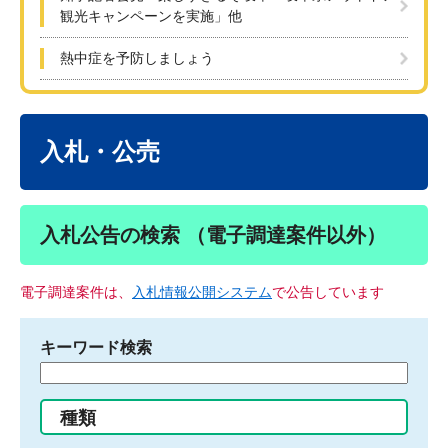
観光キャンペーンを実施」他
熱中症を予防しましょう
本
文
入札・公売
入札公告の検索 （電子調達案件以外）
電子調達案件は、
入札情報公開システム
で公告しています
キーワード検索
検
索
す
種類
る