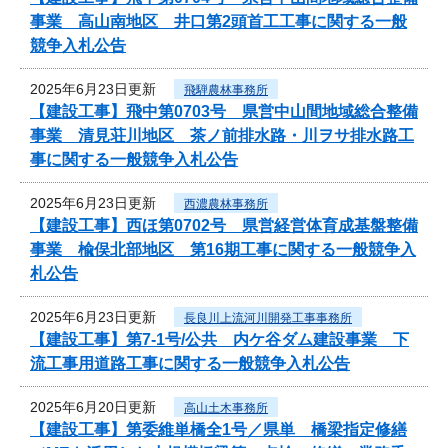
事業 高山南地区 井口第2頭首工工事に関する一般
競争入札公告
2025年6月23日更新
飛騨農林事務所
【建設工事】飛中第0703号 県営中山間地域総合整備
事業 清見荘川地区 茶ノ前排水路・川ヲサ排水路工
事に関する一般競争入札公告
2025年6月23日更新
西濃農林事務所
【建設工事】西ほ第0702号 県営経営体育成基盤整備
事業 楡俣北部地区 第16期工事に関する一般競争入
札公告
2025年6月23日更新
長良川上流河川開発工事事務所
【建設工事】第7-1号/公共 内ケ谷ダム建設事業 下
流工事用道路工事に関する一般競争入札公告
2025年6月20日更新
高山土木事務所
【建設工事】第委維単橋全1号／県単 橋梁指定修繕