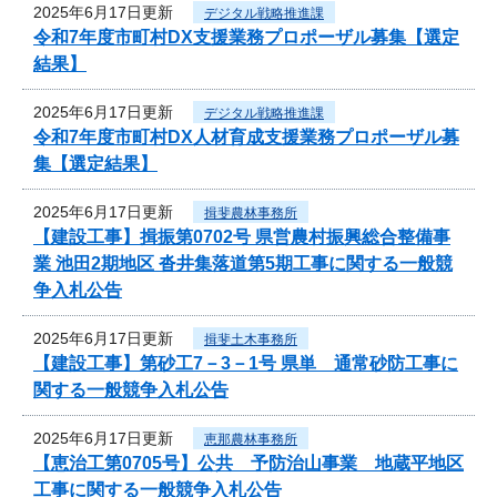
2025年6月17日更新
デジタル戦略推進課
令和7年度市町村DX支援業務プロポーザル募集【選定
結果】
2025年6月17日更新
デジタル戦略推進課
令和7年度市町村DX人材育成支援業務プロポーザル募
集【選定結果】
2025年6月17日更新
揖斐農林事務所
【建設工事】揖振第0702号 県営農村振興総合整備事
業 池田2期地区 沓井集落道第5期工事に関する一般競
争入札公告
2025年6月17日更新
揖斐土木事務所
【建設工事】第砂工7－3－1号 県単 通常砂防工事に
関する一般競争入札公告
2025年6月17日更新
恵那農林事務所
【恵治工第0705号】公共 予防治山事業 地蔵平地区
工事に関する一般競争入札公告