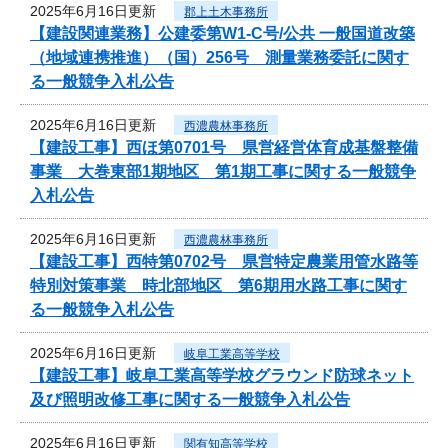
2025年6月16日更新
郡上土木事務所
【建設関連業務】公建委第W1-C号/公共 一般国道改築
（地域連携推進）（国）256号 測量業務委託に関す
る一般競争入札公告
2025年6月16日更新
西濃農林事務所
【建設工事】西ほ第0701号 県営経営体育成基盤整備
事業 大巻東部1期地区 第1期工事に関する一般競争
入札公告
2025年6月16日更新
西濃農林事務所
【建設工事】西特第0702号 県営特定農業用管水路等
特別対策事業 時北部地区 第6期用水路工事に関す
る一般競争入札公告
2025年6月16日更新
岐阜工業高等学校
【建設工事】岐阜工業高等学校グラウンド防球ネット
及び照明改修工事に関する一般競争入札公告
2025年6月16日更新
関有知高等学校