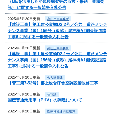
（MEを活用した小規模橋梁等の点検・修繕 業務委
託） に関する一般競争入札公告
2025年6月20日更新
高山土木事務所
【建設工事】第工建公道橋D2-2号／公共 道路メンテ
ナンス事業（国）156号（仮称）尾神橋A2側仮設道路
工事6 に関する一般競争入札公告
2025年6月20日更新
高山土木事務所
【建設工事】第工建公道橋D2-1号／公共 道路メンテ
ナンス事業（国）156号（仮称）尾神橋A1側仮設道路
工事5 に関する一般競争入札公告
2025年6月20日更新
公共建築課
【管工第7-52号】郡上総合庁舎空調設備改修工事
2025年6月20日更新
住宅課
国産普通乗用車（PHV）の調達について
2025年6月20日更新
医療福祉連携推進課