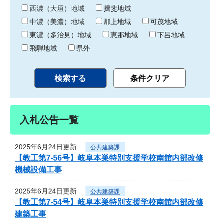
り
西濃（大垣）地域
揖斐地域
中濃（美濃）地域
郡上地域
可茂地域
東濃（多治見）地域
恵那地域
下呂地域
飛騨地域
県外
入札公告一覧
2025年6月24日更新
公共建築課
【教工第7-56号】岐阜本巣特別支援学校南館内部改修
機械設備工事
2025年6月24日更新
公共建築課
【教工第7-54号】岐阜本巣特別支援学校南館内部改修
建築工事