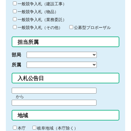
キ
一般競争入札（建設工事）
ー
一般競争入札（物品）
ワ
一般競争入札（業務委託）
ー
ド
一般競争入札（その他）
公募型プロポーザル
を
入
担当所属
力
部局
所属
入札公告日
期
から
間
期
の
間
始
地域
の
ま
終
り
わ
本庁
岐阜地域（本庁除く）