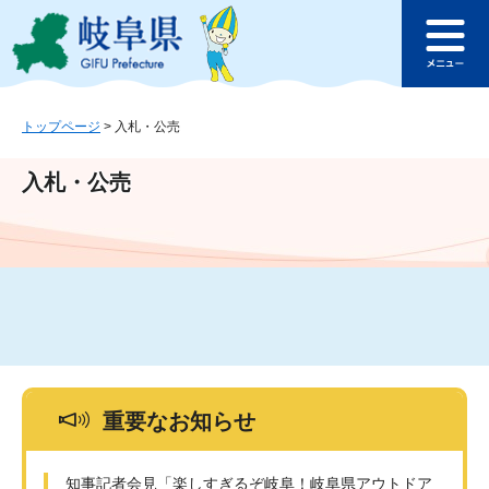
ペ
メ
このページの本文へ
ー
ニ
メ
ジ
ュ
ニ
の
ー
ュ
先
を
ー
頭
飛
トップページ
>
入札・公売
で
ば
す
し
入札・公売
。
て
本
文
へ
重要なお知らせ
知事記者会見「楽しすぎるぞ岐阜！岐阜県アウトドア