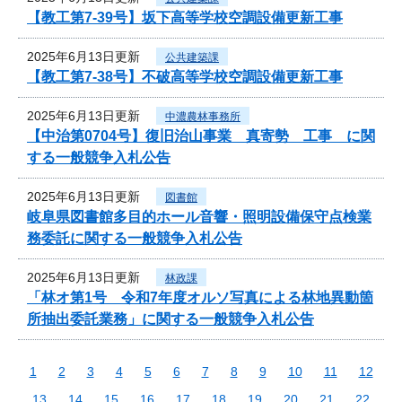
【教工第7-39号】坂下高等学校空調設備更新工事
2025年6月13日更新
公共建築課
【教工第7-38号】不破高等学校空調設備更新工事
2025年6月13日更新
中濃農林事務所
【中治第0704号】復旧治山事業 真寄勢 工事 に関
する一般競争入札公告
2025年6月13日更新
図書館
岐阜県図書館多目的ホール音響・照明設備保守点検業
務委託に関する一般競争入札公告
2025年6月13日更新
林政課
「林オ第1号 令和7年度オルソ写真による林地異動箇
所抽出委託業務」に関する一般競争入札公告
1
2
3
4
5
6
7
8
9
10
11
12
13
14
15
16
17
18
19
20
21
22