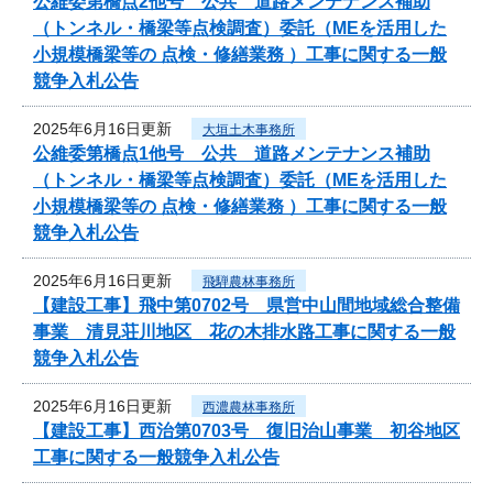
公維委第橋点2他号 公共 道路メンテナンス補助
（トンネル・橋梁等点検調査）委託（MEを活用した
小規模橋梁等の 点検・修繕業務 ）工事に関する一般
競争入札公告
2025年6月16日更新
大垣土木事務所
公維委第橋点1他号 公共 道路メンテナンス補助
（トンネル・橋梁等点検調査）委託（MEを活用した
小規模橋梁等の 点検・修繕業務 ）工事に関する一般
競争入札公告
2025年6月16日更新
飛騨農林事務所
【建設工事】飛中第0702号 県営中山間地域総合整備
事業 清見荘川地区 花の木排水路工事に関する一般
競争入札公告
2025年6月16日更新
西濃農林事務所
【建設工事】西治第0703号 復旧治山事業 初谷地区
工事に関する一般競争入札公告