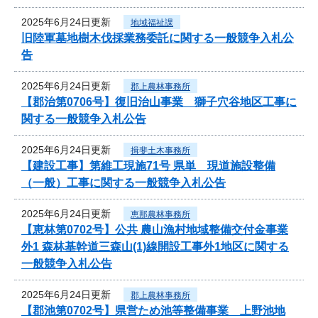
2025年6月24日更新
地域福祉課
旧陸軍墓地樹木伐採業務委託に関する一般競争入札公
告
2025年6月24日更新
郡上農林事務所
【郡治第0706号】復旧治山事業 獅子穴谷地区工事に
関する一般競争入札公告
2025年6月24日更新
揖斐土木事務所
【建設工事】第維工現施71号 県単 現道施設整備
（一般）工事に関する一般競争入札公告
2025年6月24日更新
恵那農林事務所
【恵林第0702号】公共 農山漁村地域整備交付金事業
外1 森林基幹道三森山(1)線開設工事外1地区に関する
一般競争入札公告
2025年6月24日更新
郡上農林事務所
【郡池第0702号】県営ため池等整備事業 上野池地