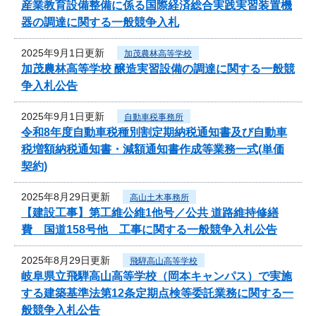
産業教育設備整備に係る国際経済総合実践実習装置機
器の調達に関する一般競争入札
2025年9月1日更新
加茂農林高等学校
加茂農林高等学校 醸造実習設備の調達に関する一般競
争入札公告
2025年9月1日更新
自動車税事務所
令和8年度自動車税種別割定期納税通知書及び自動車
税増額納税通知書・減額通知書作成等業務一式(単価
契約)
2025年8月29日更新
高山土木事務所
【建設工事】第工維公維1他号／公共 道路維持修繕
費 国道158号他 工事に関する一般競争入札公告
2025年8月29日更新
飛騨高山高等学校
岐阜県立飛騨高山高等学校（岡本キャンパス）で実施
する建築基準法第12条定期点検等委託業務に関する一
般競争入札公告