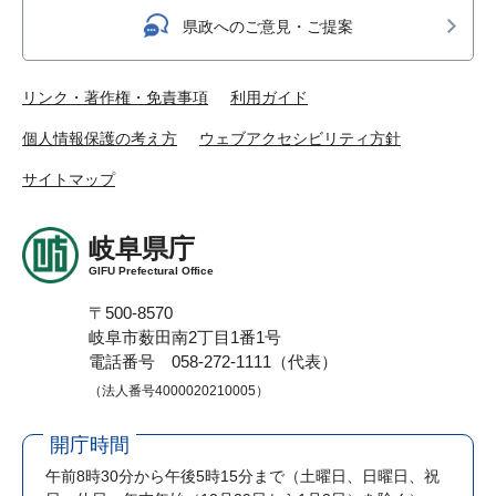
県政へのご意見・ご提案
リンク・著作権・免責事項
利用ガイド
個人情報保護の考え方
ウェブアクセシビリティ方針
サイトマップ
岐阜県庁
GIFU Prefectural Office
〒500-8570
岐阜市薮田南2丁目1番1号
電話番号 058-272-1111（代表）
（法人番号4000020210005）
開庁時間
午前8時30分から午後5時15分まで
（土曜日、日曜日、祝