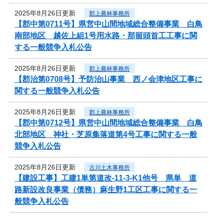
2025年8月26日更新
郡上農林事務所
【郡中第0711号】県営中山間地域総合整備事業 白鳥
南部地区 越佐上組1号用水路・那留頭首工工事に関
する一般競争入札公告
2025年8月26日更新
郡上農林事務所
【郡治第0708号】予防治山事業 西ノ会津地区工事に
関する一般競争入札公告
2025年8月26日更新
郡上農林事務所
【郡中第0712号】県営中山間地域総合整備事業 白鳥
北部地区 神社・芝原集落道第4号工事に関する一般
競争入札公告
2025年8月26日更新
古川土木事務所
【建設工事】工建1単第道改-11-3-K1他号 県単 道
路新設改良事業（債務）麻生野1工区工事に関する一
般競争入札公告