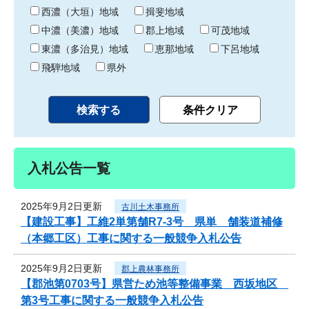
り
西濃（大垣）地域
揖斐地域
中濃（美濃）地域
郡上地域
可茂地域
東濃（多治見）地域
恵那地域
下呂地域
飛騨地域
県外
入札公告一覧
2025年9月2日更新
古川土木事務所
【建設工事】工維2単第舗R7-3号 県単 舗装道補修
（本郷工区）工事に関する一般競争入札公告
2025年9月2日更新
郡上農林事務所
【郡池第0703号】県営ため池等整備事業 西坂地区
第3号工事に関する一般競争入札公告