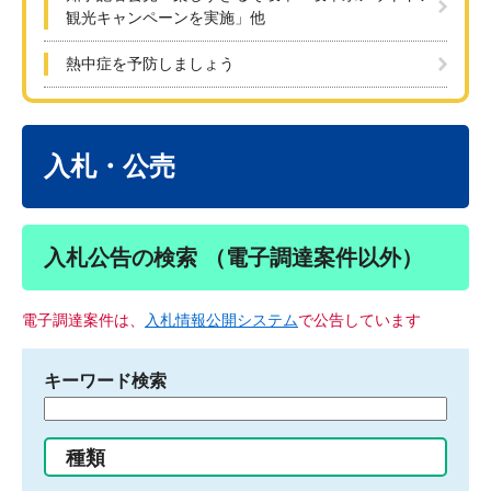
観光キャンペーンを実施」他
熱中症を予防しましょう
本
文
入札・公売
入札公告の検索 （電子調達案件以外）
電子調達案件は、
入札情報公開システム
で公告しています
キーワード検索
検
索
す
種類
る