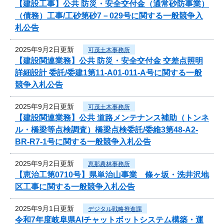
【建設工事】公共 防災・安全交付金（通常砂防事業）
（債務）工事/工砂第砂7－029号に関する一般競争入
札公告
2025年9月2日更新
可茂土木事務所
【建設関連業務】公共 防災・安全交付金 交差点照明
詳細設計 委託/委建1第11-A01-011-A号に関する一般
競争入札公告
2025年9月2日更新
可茂土木事務所
【建設関連業務】公共 道路メンテナンス補助（トンネ
ル・橋梁等点検調査）橋梁点検委託/委維3第48-A2-
BR-R7-1号に関する一般競争入札公告
2025年9月2日更新
恵那農林事務所
【恵治工第0710号】県単治山事業 條ヶ坂・洗井沢地
区工事に関する一般競争入札公告
2025年9月1日更新
デジタル戦略推進課
令和7年度岐阜県AIチャットボットシステム構築・運