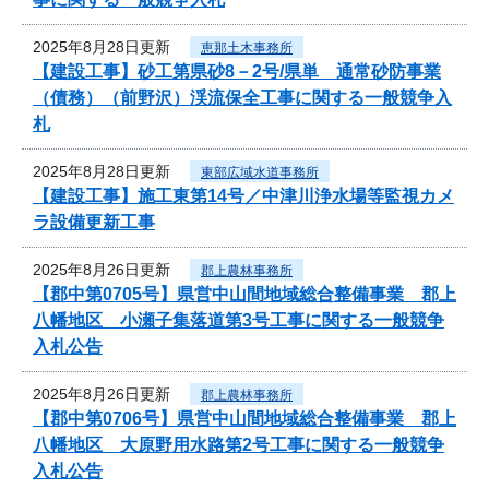
2025年8月28日更新
恵那土木事務所
【建設工事】砂工第県砂8－2号/県単 通常砂防事業
（債務）（前野沢）渓流保全工事に関する一般競争入
札
2025年8月28日更新
東部広域水道事務所
【建設工事】施工東第14号／中津川浄水場等監視カメ
ラ設備更新工事
2025年8月26日更新
郡上農林事務所
【郡中第0705号】県営中山間地域総合整備事業 郡上
八幡地区 小瀬子集落道第3号工事に関する一般競争
入札公告
2025年8月26日更新
郡上農林事務所
【郡中第0706号】県営中山間地域総合整備事業 郡上
八幡地区 大原野用水路第2号工事に関する一般競争
入札公告