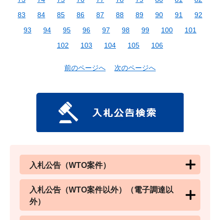
83
84
85
86
87
88
89
90
91
92
93
94
95
96
97
98
99
100
101
102
103
104
105
106
前のページへ
次のページへ
入札公告（WTO案件）
入札公告（WTO案件以外）（電子調達以
外）