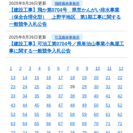
2025年8月26日更新
飛騨農林事務所
【建設工事】飛か第0704号 県営かんがい排水事業
（保全合理化型） 上野平地区 第1期工事に関する
一般競争入札公告
2025年8月26日更新
可茂農林事務所
【建設工事】可治工第0704号／県単治山事業小鳥屋工
事に関する一般競争入札公告
1
2
3
4
5
6
7
8
9
10
11
12
13
14
15
16
17
18
19
20
21
22
23
24
25
26
27
28
29
30
31
32
33
34
35
36
37
38
39
40
41
42
43
44
45
46
47
48
49
50
51
52
53
54
55
56
57
58
59
60
61
62
63
64
65
66
67
68
69
70
71
72
73
74
75
76
77
78
79
80
81
82