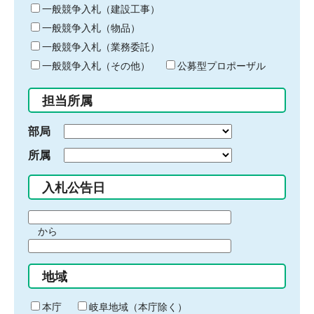
キ
一般競争入札（建設工事）
ー
一般競争入札（物品）
ワ
一般競争入札（業務委託）
ー
ド
一般競争入札（その他）
公募型プロポーザル
を
入
担当所属
力
部局
所属
入札公告日
期
から
間
期
の
間
始
地域
の
ま
終
り
わ
本庁
岐阜地域（本庁除く）