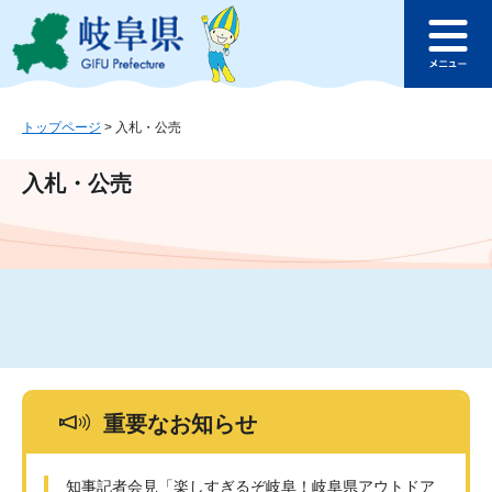
ペ
メ
このページの本文へ
ー
ニ
メ
ジ
ュ
ニ
の
ー
ュ
先
を
ー
頭
飛
トップページ
>
入札・公売
で
ば
す
し
入札・公売
。
て
本
文
へ
重要なお知らせ
知事記者会見「楽しすぎるぞ岐阜！岐阜県アウトドア