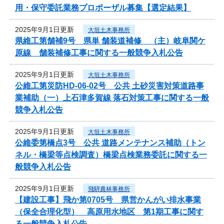
用・保守委託業務プロポーザル募集【選定結果】
2025年9月1日更新
大垣土木事務所
県維工第舗補9号 県単 舗装道補修 （主）岐阜関ケ
原線 舗装補修工事に関する一般競争入札公告
2025年9月1日更新
大垣土木事務所
公維工第災防HD-06-02号 公共 土砂災害対策道路事
業補助（一）上石津多賀線 落石対策工事に関する一般
競争入札公告
2025年9月1日更新
大垣土木事務所
公維委第橋点3号 公共 道路メンテナンス補助（トン
ネル・橋梁等点検調査）橋梁点検業務委託に関する一
般競争入札公告
2025年9月1日更新
飛騨農林事務所
【建設工事】飛か第0705号 県営かんがい排水事業
（保全合理化型） 高原用水地区 第1期工事に関す
る一般競争入札公告