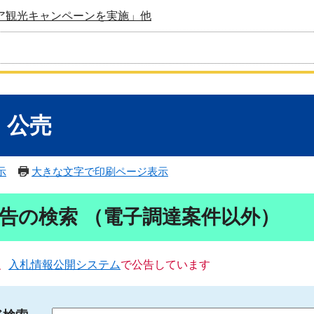
ア観光キャンペーンを実施」他
・公売
示
大きな文字で印刷ページ表示
告の検索 （電子調達案件以外）
、
入札情報公開システム
で公告しています