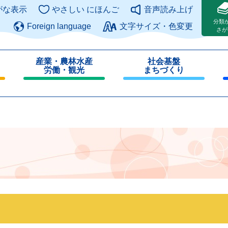
このページの本文へ
がな表示
やさしい にほんご
音声読み上げ
分類
Foreign language
文字サイズ・色変更
さが
産業・農林水産
社会基盤
労働・観光
まちづくり
閉
閉
じ
じ
る
る