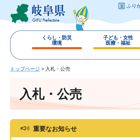
ペ
メ
ふり
ー
ニ
ジ
ュ
の
ー
先
を
くらし・防災
子ども・女性
頭
飛
環境
医療・福祉
で
ば
閉
閉
す
し
じ
じ
。
て
る
る
トップページ
>
入札・公売
本
文
へ
入札・公売
重要なお知らせ