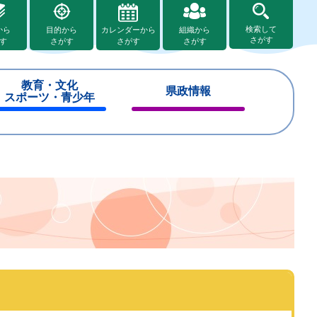
検索して
から
目的から
カレンダーから
組織から
さがす
す
さがす
さがす
さがす
教育・文化
県政情報
スポーツ・青少年
閉
閉
じ
じ
る
る