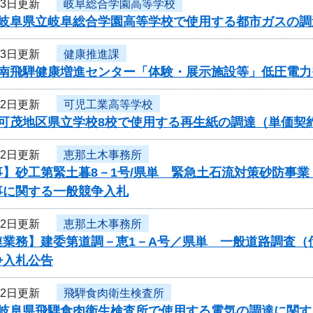
23日更新
岐阜総合学園高等学校
度岐阜県立岐阜総合学園高等学校で使用する都市ガスの
23日更新
健康推進課
度南飛騨健康増進センター「体験・展示施設等」低圧電
22日更新
可児工業高等学校
度可茂地区県立学校8校で使用する再生紙の調達（単価契
22日更新
恵那土木事務所
事】砂工第緊土暮8－1号/県単 緊急土石流対策砂防事
事に関する一般競争入札
22日更新
恵那土木事務所
連業務】建委第道調－恵1－A号／県単 一般道路調査（
争入札公告
22日更新
飛騨食肉衛生検査所
度岐阜県飛騨食肉衛生検査所で使用する電気の調達に関す