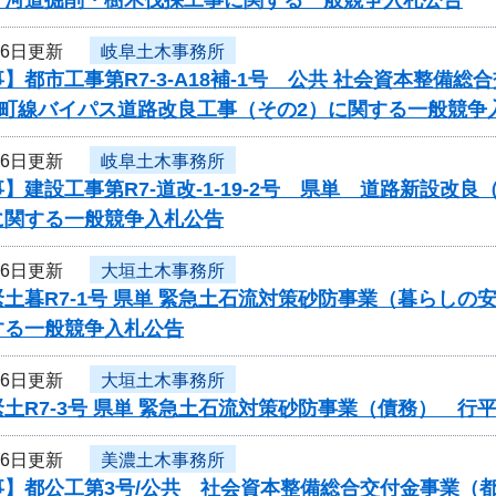
26日更新
岐阜土木事務所
】都市工事第R7-3-A18補-1号 公共 社会資本整
東町線バイパス道路改良工事（その2）に関する一般競争
26日更新
岐阜土木事務所
】建設工事第R7-道改-1-19-2号 県単 道路新設
に関する一般競争入札公告
26日更新
大垣土木事務所
土暮R7-1号 県単 緊急土石流対策砂防事業（暮らし
する一般競争入札公告
26日更新
大垣土木事務所
土R7-3号 県単 緊急土石流対策砂防事業（債務） 
26日更新
美濃土木事務所
事】都公工第3号/公共 社会資本整備総合交付金事業（