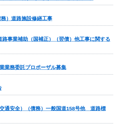
債務）道路施設修繕工事
対策道路事業補助（国補正）（翌債）他工事に関する
事業業務委託プロポーザル募集
告
金（交通安全）（債務）一般国道158号他 道路標