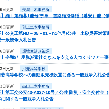
26日更新
美濃土木事務所
事】維工第維暮1他号/県単 道路維持修繕（暮安）他（
26日更新
郡上土木事務所
】公交工第HD－05－01－h1他号/公共 土砂災害
型一般競争入札公告
26日更新
環境生活政策課
止】令和8年度脱炭素社会ぎふを支える人づくりツアー
23日更新
揖斐高等学校
揖斐高等学校への自動販売機設置に係る一般競争入札公
23日更新
高山土木事務所
】第工交公安43-A037-10号／公共 防災・安全交付
事に関する一般競争入札公告