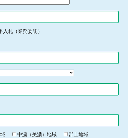
争入札（業務委託）
地域
中濃（美濃）地域
郡上地域