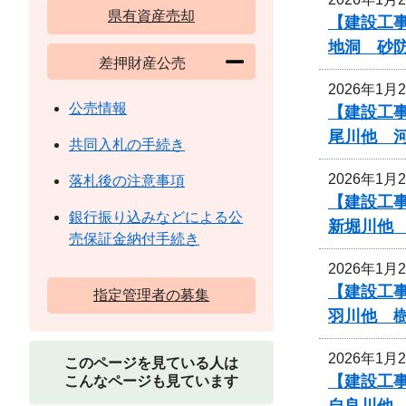
県有資産売却
【建設工事
地洞 砂
差押財産公売
2026年1月
公売情報
【建設工
尾川他 
共同入札の手続き
2026年1月
落札後の注意事項
【建設工
銀行振り込みなどによる公
新堀川他
売保証金納付手続き
2026年1月
【建設工
指定管理者の募集
羽川他 
2026年1月
このページを見ている人は
【建設工
こんなページも見ています
自良川他