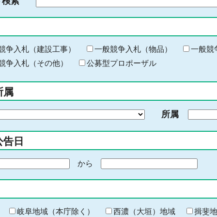
ド検索
検
索
す
る
キ
競争入札（建設工事）
一般競争入札（物品）
一般競
ー
競争入札（その他）
公募型プロポーザル
ワ
ー
所属
ド
を
所属
入
力
公告日
から
期
間
の
終
わ
岐阜地域（本庁除く）
西濃（大垣）地域
揖斐