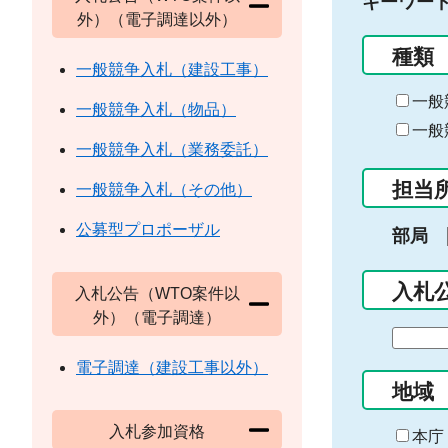
キーワー
外）（電子調達以外）
種類
一般競争入札（建設工事）
一般
一般競争入札（物品）
一般
一般競争入札（業務委託）
担当
一般競争入札（その他）
公募型プロポーザル
部局
入札
入札公告（WTO案件以
外）（電子調達）
期
間
電子調達（建設工事以外）
の
地域
始
入札参加資格
ま
本庁