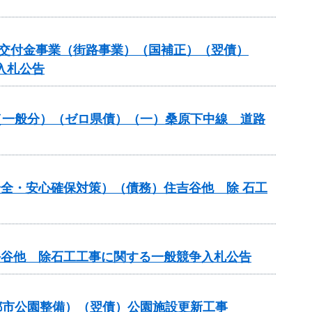
備総合交付金事業（街路事業）（国補正）（翌債）
入札公告
改良（一般分）（ゼロ県債）（一）桑原下中線 道路
の安全・安心確保対策）（債務）住吉谷他 除 石工
行平谷他 除石工工事に関する一般競争入札公告
都市公園整備）（翌債）公園施設更新工事