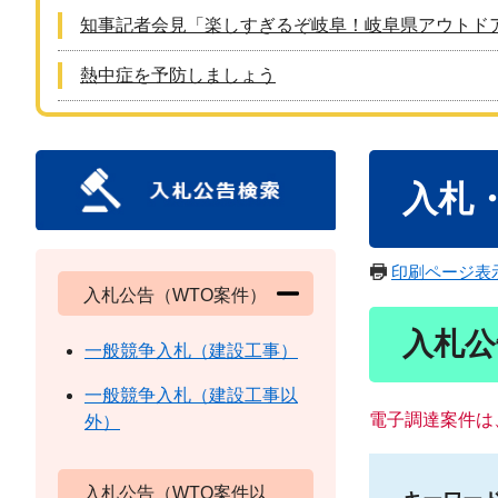
知事記者会見「楽しすぎるぞ岐阜！岐阜県アウトド
熱中症を予防しましょう
本
入札
文
印刷ページ表
入札公告（WTO案件）
入札公
一般競争入札（建設工事）
一般競争入札（建設工事以
電子調達案件は
外）
入札公告（WTO案件以