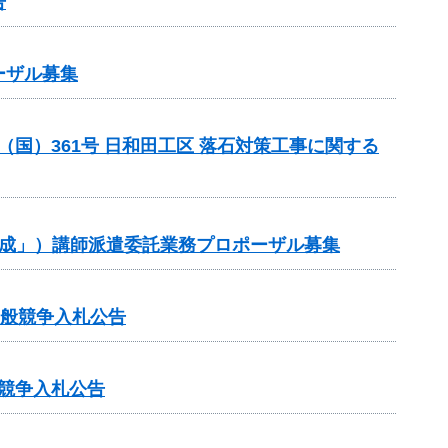
告
ーザル募集
 （国）361号 日和田工区 落石対策工事に関する
作成」）講師派遣委託業務プロポーザル募集
一般競争入札公告
般競争入札公告