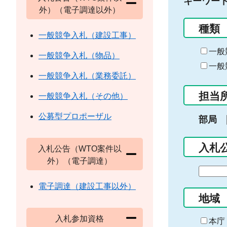
キーワー
外）（電子調達以外）
種類
一般競争入札（建設工事）
一般
一般競争入札（物品）
一般
一般競争入札（業務委託）
担当
一般競争入札（その他）
公募型プロポーザル
部局
入札
入札公告（WTO案件以
外）（電子調達）
期
間
電子調達（建設工事以外）
の
地域
始
入札参加資格
ま
本庁