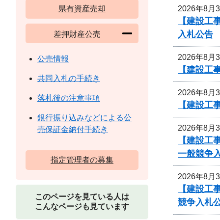
2026年8月
県有資産売却
【建設工
入札公告
差押財産公売
2026年8月
公売情報
【建設工事
共同入札の手続き
2026年8月
落札後の注意事項
【建設工事
銀行振り込みなどによる公
2026年8月
売保証金納付手続き
【建設工
一般競争
指定管理者の募集
2026年8月
【建設工
このページを見ている人は
競争入札
こんなページも見ています