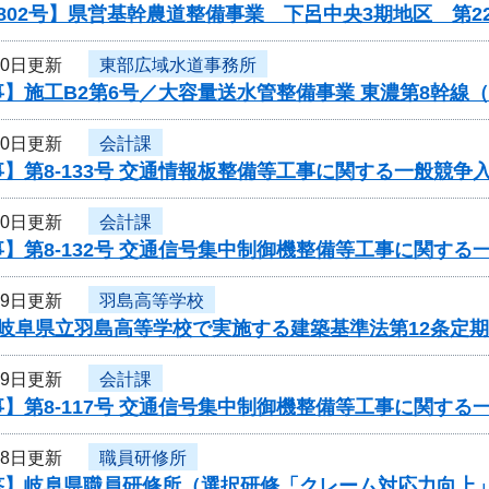
802号】県営基幹農道整備事業 下呂中央3期地区 第
30日更新
東部広域水道事務所
】施工B2第6号／大容量送水管整備事業 東濃第8幹線
30日更新
会計課
】第8-133号 交通情報板整備等工事に関する一般競争
30日更新
会計課
】第8-132号 交通信号集中制御機整備等工事に関する
29日更新
羽島高等学校
度岐阜県立羽島高等学校で実施する建築基準法第12条定
29日更新
会計課
】第8-117号 交通信号集中制御機整備等工事に関する
28日更新
職員研修所
答】岐阜県職員研修所（選択研修「クレーム対応力向上