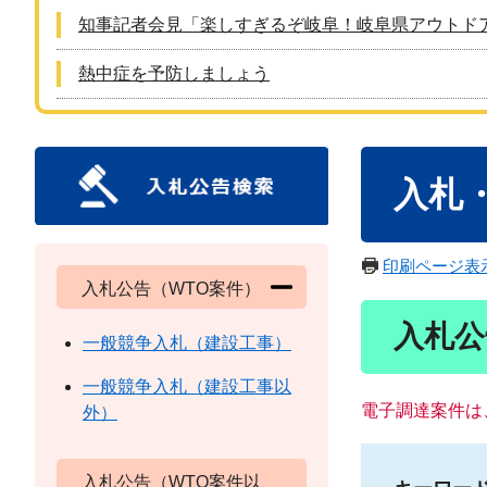
知事記者会見「楽しすぎるぞ岐阜！岐阜県アウトド
熱中症を予防しましょう
本
入札
文
印刷ページ表
入札公告（WTO案件）
入札公
一般競争入札（建設工事）
一般競争入札（建設工事以
電子調達案件は
外）
入札公告（WTO案件以