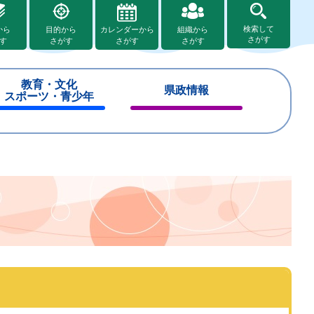
検索して
から
目的から
カレンダーから
組織から
さがす
す
さがす
さがす
さがす
教育・文化
県政情報
スポーツ・青少年
閉
閉
じ
じ
る
る