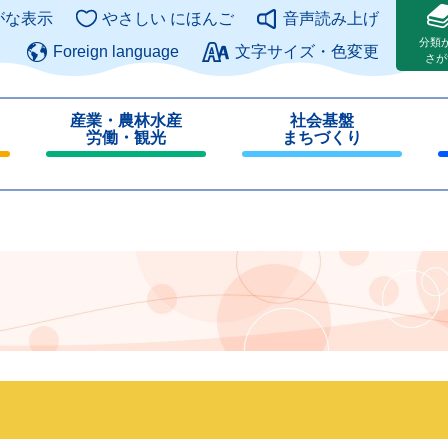
このページの本文へ
がな表示
やさしい にほんご
音声読み上げ
分類
Foreign language
文字サイズ・色変更
さが
産業・農林水産
社会基盤
労働・観光
まちづくり
閉
閉
じ
じ
る
る