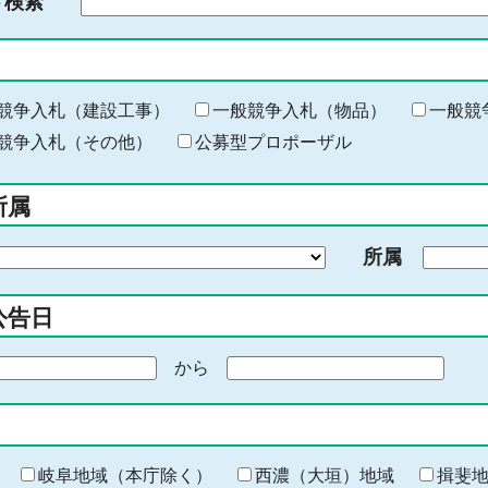
ド検索
検
索
す
る
キ
競争入札（建設工事）
一般競争入札（物品）
一般競
ー
競争入札（その他）
公募型プロポーザル
ワ
ー
所属
ド
を
所属
入
力
公告日
から
期
間
の
終
わ
岐阜地域（本庁除く）
西濃（大垣）地域
揖斐