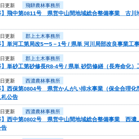
3日更新
飛騨農林事務所
事】飛中第0811号 県営中山間地域総合整備事業 古
3日更新
郡上土木事務所
】単河工第局改5ー5－1号 / 県単 河川局部改良事業
3日更新
郡上土木事務所
】単砂工第砂修長R8-4号 / 県単 砂防修繕（長寿命
3日更新
西濃農林事務所
事】西保第0804号 県営かんがい排水事業（保全合理
入札公告
3日更新
西濃農林事務所
事】西中第0802号 県営中山間地域総合整備事業 西
公告