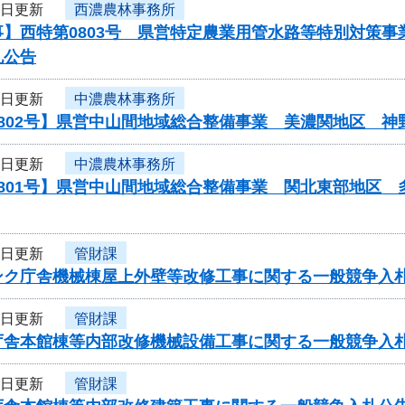
3日更新
西濃農林事務所
事】西特第0803号 県営特定農業用管水路等特別対策
札公告
3日更新
中濃農林事務所
0802号】県営中山間地域総合整備事業 美濃関地区 
3日更新
中濃農林事務所
0801号】県営中山間地域総合整備事業 関北東部地区
3日更新
管財課
ンク庁舎機械棟屋上外壁等改修工事に関する一般競争入
3日更新
管財課
庁舎本館棟等内部改修機械設備工事に関する一般競争入
3日更新
管財課