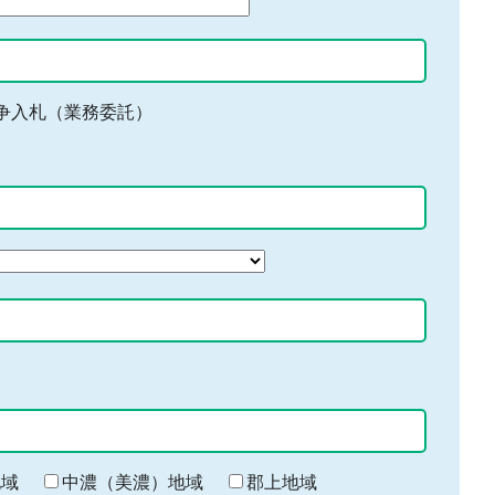
争入札（業務委託）
地域
中濃（美濃）地域
郡上地域