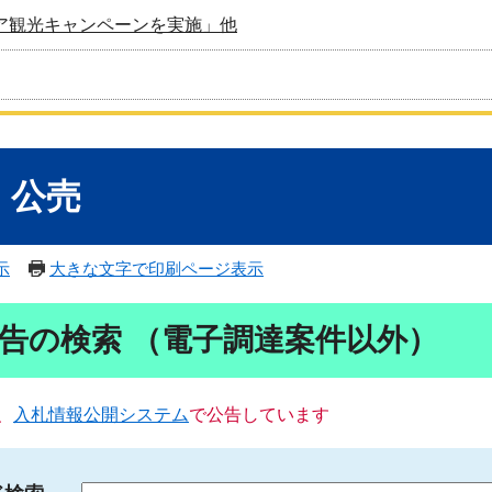
ア観光キャンペーンを実施」他
・公売
示
大きな文字で印刷ページ表示
告の検索 （電子調達案件以外）
、
入札情報公開システム
で公告しています