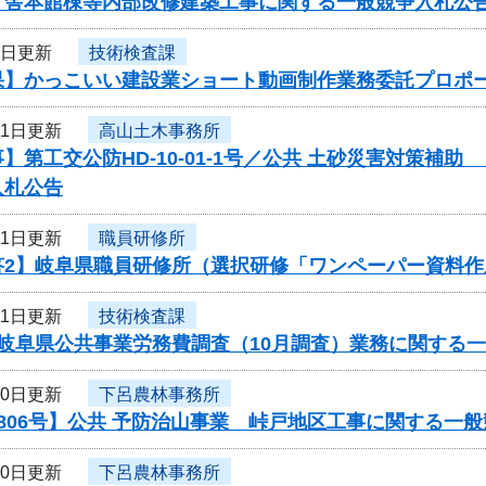
庁舎本館棟等内部改修建築工事に関する一般競争入札公
3日更新
技術検査課
果】かっこいい建設業ショート動画制作業務委託プロポ
31日更新
高山土木事務所
】第工交公防HD-10-01-1号／公共 土砂災害対策補助
入札公告
31日更新
職員研修所
答2】岐阜県職員研修所（選択研修「ワンペーパー資料
31日更新
技術検査課
度岐阜県公共事業労務費調査（10月調査）業務に関する
30日更新
下呂農林事務所
806号】公共 予防治山事業 峠戸地区工事に関する一
30日更新
下呂農林事務所