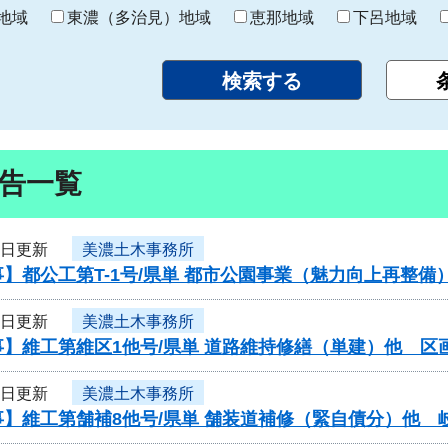
り
地域
東濃（多治見）地域
恵那地域
下呂地域
告一覧
3日更新
美濃土木事務所
】都公工第T-1号/県単 都市公園事業（魅力向上再整備
3日更新
美濃土木事務所
】維工第維区1他号/県単 道路維持修繕（単建）他 区
3日更新
美濃土木事務所
】維工第舗補8他号/県単 舗装道補修（緊自債分）他 