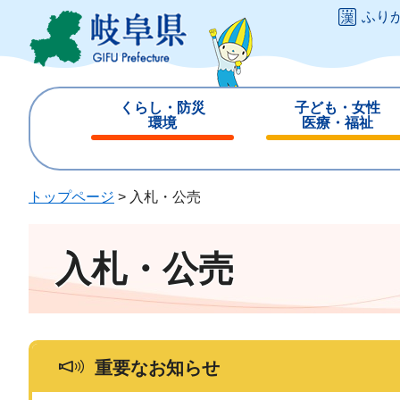
ペ
メ
ふり
ー
ニ
ジ
ュ
の
ー
先
を
くらし・防災
子ども・女性
頭
飛
環境
医療・福祉
で
ば
閉
閉
す
し
じ
じ
。
て
る
る
トップページ
>
入札・公売
本
文
へ
入札・公売
重要なお知らせ