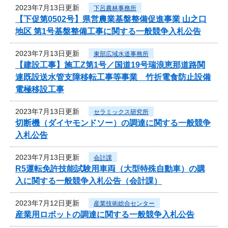
2023年7月13日更新
下呂農林事務所
【下促第0502号】県営農業基盤整備促進事業 山之口
地区 第1号基盤整備工事に関する一般競争入札公告
2023年7月13日更新
東部広域水道事務所
【建設工事】施工Z第1号／国道19号瑞浪恵那道路関
連既設送水管支障移転工事等事業 竹折電食防止設備
電極移設工事
2023年7月13日更新
セラミックス研究所
切断機（ダイヤモンドソー）の調達に関する一般競争
入札公告
2023年7月13日更新
会計課
R5運転免許技能試験用車両（大型特殊自動車）の購
入に関する一般競争入札公告（会計課）
2023年7月12日更新
産業技術総合センター
産業用ロボットの調達に関する一般競争入札公告