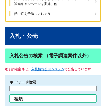
観光キャンペーンを実施」他
熱中症を予防しましょう
本
文
入札・公売
入札公告の検索 （電子調達案件以外）
電子調達案件は、
入札情報公開システム
で公告しています
キーワード検索
検
索
す
種類
る