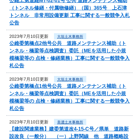
公維工第道維MT-02-01号 公共 道路メンテナンス補助
（トンネル修繕・付属物修繕）（国）365号 上石津
トンネル 非常用設備更新 工事に関する一般競争入札
公告
2023年7月10日更新
大垣土木事務所
公維委第橋点2他号公共 道路メンテナンス補助（ト
ンネル・橋梁等点検調査）委託（MEを活用した小規
模橋梁等の 点検・修繕業務）工事に関する一般競争入
札公告
2023年7月10日更新
大垣土木事務所
公維委第橋点1他号公共 道路メンテナンス補助（ト
ンネル・橋梁等点検調査）委託（MEを活用した小規
模橋梁等の 点検・修繕業務）工事に関する一般競争入
札公告
2023年7月10日更新
美濃土木事務所
【建設関連業務】建委第道改4-15-C号／県単 道路新
設改良（一般分） （一）上野関線 他 道路概略設