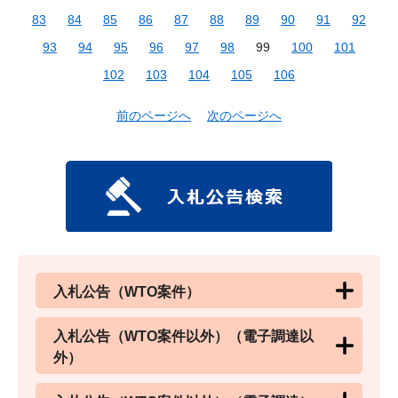
83
84
85
86
87
88
89
90
91
92
93
94
95
96
97
98
99
100
101
102
103
104
105
106
前のページへ
次のページへ
入札公告（WTO案件）
入札公告（WTO案件以外）（電子調達以
外）