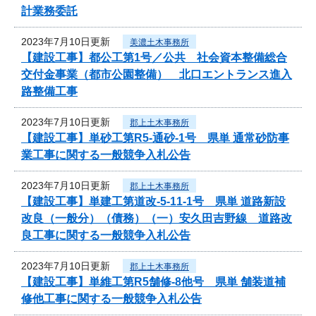
計業務委託
2023年7月10日更新
美濃土木事務所
【建設工事】都公工第1号／公共 社会資本整備総合
交付金事業（都市公園整備） 北口エントランス進入
路整備工事
2023年7月10日更新
郡上土木事務所
【建設工事】単砂工第R5-通砂-1号 県単 通常砂防事
業工事に関する一般競争入札公告
2023年7月10日更新
郡上土木事務所
【建設工事】単建工第道改-5-11-1号 県単 道路新設
改良（一般分）（債務）（一）安久田吉野線 道路改
良工事に関する一般競争入札公告
2023年7月10日更新
郡上土木事務所
【建設工事】単維工第R5舗修-8他号 県単 舗装道補
修他工事に関する一般競争入札公告