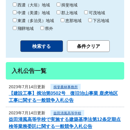
り
西濃（大垣）地域
揖斐地域
中濃（美濃）地域
郡上地域
可茂地域
東濃（多治見）地域
恵那地域
下呂地域
飛騨地域
県外
入札公告一覧
2023年7月14日更新
揖斐農林事務所
【建設工事】揖治第0502号 復旧治山事業 鹿虎地区
工事に関する一般競争入札公告
2023年7月14日更新
益田清風高等学校
益田清風高等学校で実施する建築基準法第12条定期点
検等業務委託に関する一般競争入札公告