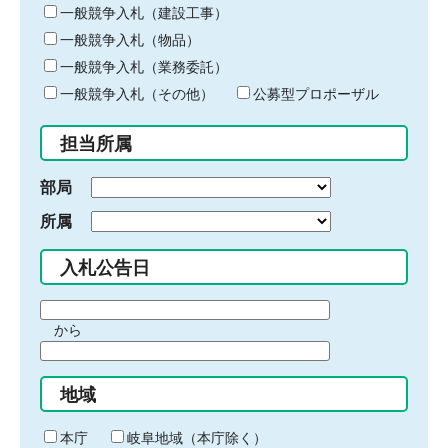
キ
一般競争入札（建設工事）
ー
一般競争入札（物品）
ワ
一般競争入札（業務委託）
ー
ド
一般競争入札（その他）
公募型プロポーザル
を
入
担当所属
力
部局
所属
入札公告日
期
から
間
期
の
間
始
地域
の
ま
終
り
わ
本庁
岐阜地域（本庁除く）