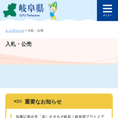
ペ
メ
このページの本文へ
ー
ニ
メ
ジ
ュ
ニ
の
ー
ュ
先
を
ー
頭
飛
トップページ
>
入札・公売
で
ば
す
し
入札・公売
。
て
本
文
へ
重要なお知らせ
知事記者会見「楽しすぎるぞ岐阜！岐阜県アウトドア