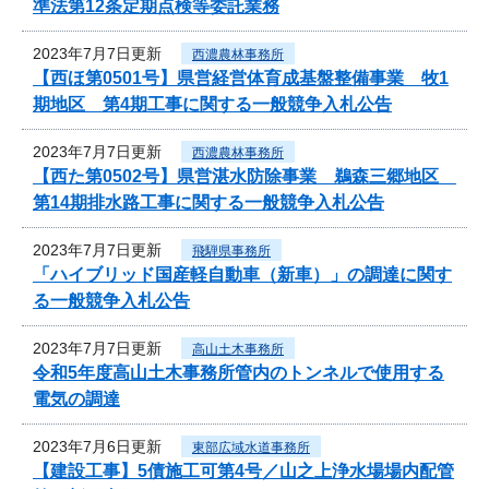
準法第12条定期点検等委託業務
2023年7月7日更新
西濃農林事務所
【西ほ第0501号】県営経営体育成基盤整備事業 牧1
期地区 第4期工事に関する一般競争入札公告
2023年7月7日更新
西濃農林事務所
【西た第0502号】県営湛水防除事業 鵜森三郷地区
第14期排水路工事に関する一般競争入札公告
2023年7月7日更新
飛騨県事務所
「ハイブリッド国産軽自動車（新車）」の調達に関す
る一般競争入札公告
2023年7月7日更新
高山土木事務所
令和5年度高山土木事務所管内のトンネルで使用する
電気の調達
2023年7月6日更新
東部広域水道事務所
【建設工事】5債施工可第4号／山之上浄水場場内配管