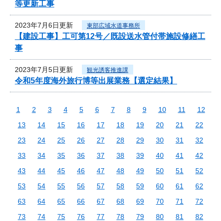
等更新工事
2023年7月6日更新
東部広域水道事務所
【建設工事】工可第12号／既設送水管付帯施設修繕工
事
2023年7月5日更新
観光誘客推進課
令和5年度海外旅行博等出展業務【選定結果】
1
2
3
4
5
6
7
8
9
10
11
12
13
14
15
16
17
18
19
20
21
22
23
24
25
26
27
28
29
30
31
32
33
34
35
36
37
38
39
40
41
42
43
44
45
46
47
48
49
50
51
52
53
54
55
56
57
58
59
60
61
62
63
64
65
66
67
68
69
70
71
72
73
74
75
76
77
78
79
80
81
82