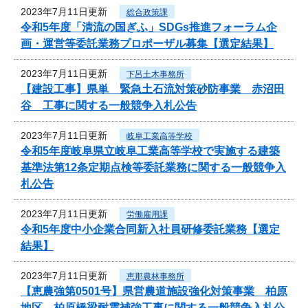
2023年7月11日更新
総合政策課
令和5年度「清流の国ぎふ」SDGs推進フォーラム企
画・運営等委託業務プロポーザル募集【選定結果】
2023年7月11日更新
下呂土木事務所
【建設工事】県単 緊急土石流対策砂防事業 赤沼田
谷 工事に関する一般競争入札公告
2023年7月11日更新
岐阜工業高等学校
令和5年度岐阜県立岐阜工業高等学校で実施する建築
基準法第12条定期点検等委託業務に関する一般競争入
札公告
2023年7月11日更新
労働雇用課
令和5年度中小企業合同新入社員研修委託業務【選定
結果】
2023年7月11日更新
恵那農林事務所
【恵農強第0501号】県営農道施設強化対策事業 柏原
地区 柏原橋梁耐震補強工事に関する一般競争入札公