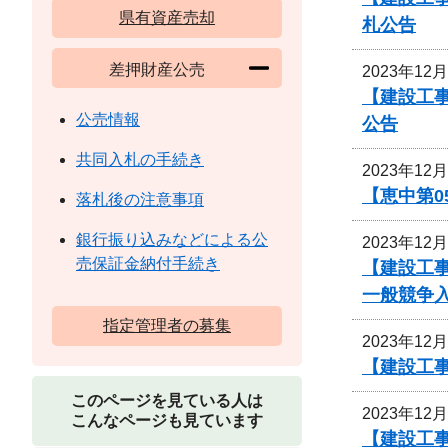
県有資産売却
札公告
差押財産公売
2023年12
【建設工
公売情報
公告
共同入札の手続き
2023年12
【恵中第
落札後の注意事項
銀行振り込みなどによる公
2023年12
売保証金納付手続き
【建設工
一般競争
指定管理者の募集
2023年12
【建設工事
このページを見ている人は
2023年12
こんなページも見ています
【建設工