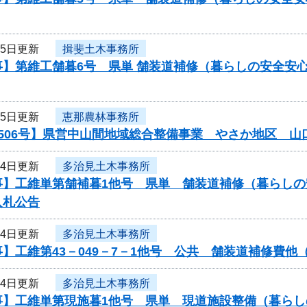
月5日更新
揖斐土木事務所
事】第維工舗暮6号 県単 舗装道補修（暮らしの安全安
月5日更新
恵那農林事務所
0506号】県営中山間地域総合整備事業 やさか地区 
月4日更新
多治見土木事務所
事】工維単第舗補暮1他号 県単 舗装道補修（暮らし
入札公告
月4日更新
多治見土木事務所
】工維第43－049－7－1他号 公共 舗装道補修費
月4日更新
多治見土木事務所
事】工維単第現施暮1他号 県単 現道施設整備（暮ら