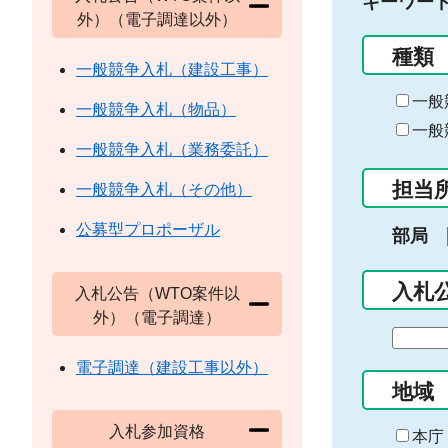
キーワー
外）（電子調達以外）
種類
一般競争入札（建設工事）
一般
一般競争入札（物品）
一般
一般競争入札（業務委託）
担当
一般競争入札（その他）
公募型プロポーザル
部局
入札
入札公告（WTO案件以
外）（電子調達）
期
間
電子調達（建設工事以外）
の
地域
始
入札参加資格
ま
本庁