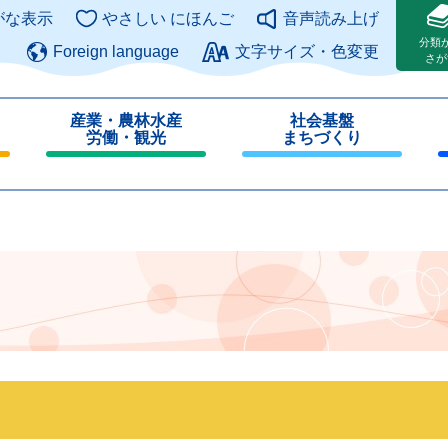
このページの本文へ
がな表示
やさしい にほんご
音声読み上げ
分類
Foreign language
文字サイズ・色変更
さが
産業・農林水産
社会基盤
労働・観光
まちづくり
閉
閉
じ
じ
る
る