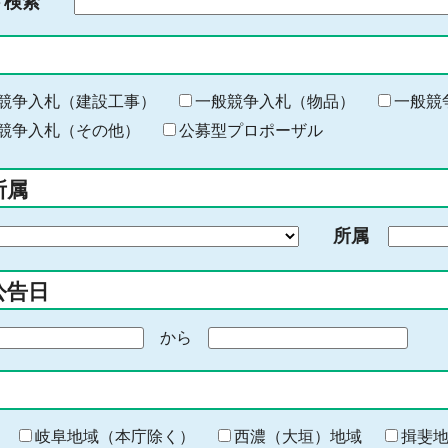
ド検索
検
索
す
る
キ
競争入札（建設工事）
一般競争入札（物品）
一般競
ー
競争入札（その他）
公募型プロポーザル
ワ
ー
所属
ド
を
所属
入
力
公告日
から
期
間
の
終
わ
岐阜地域（本庁除く）
西濃（大垣）地域
揖斐