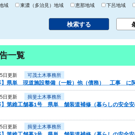
り
地域
東濃（多治見）地域
恵那地域
下呂地域
告一覧
月5日更新
可茂土木事務所
事】県単 現道施設整備（一般）他（債務） 工事 に
月5日更新
揖斐土木事務所
事】第維工舗暮1号 県単 舗装道補修（暮らしの安全
月5日更新
揖斐土木事務所
事】第維工舗暮3号 県単 舗装道補修（暮らしの安全