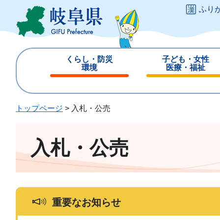
ペ
メ
ふり
ー
ニ
ジ
ュ
の
ー
先
を
くらし・防災
子ども・女性
頭
飛
環境
医療・福祉
で
ば
閉
閉
す
し
じ
じ
。
て
る
る
トップページ
>
入札・公売
本
文
へ
入札・公売
重要なお知らせ