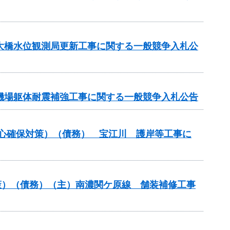
坂大橋水位観測局更新工事に関する一般競争入札公
水機場躯体耐震補強工事に関する一般競争入札公告
安心確保対策）（債務） 宝江川 護岸等工事に
策）（債務）（主）南濃関ケ原線 舗装補修工事