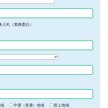
争入札（業務委託）
地域
中濃（美濃）地域
郡上地域