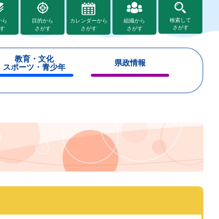
検索して
から
目的から
カレンダーから
組織から
さがす
す
さがす
さがす
さがす
教育・文化
県政情報
スポーツ・青少年
閉
閉
じ
じ
る
る