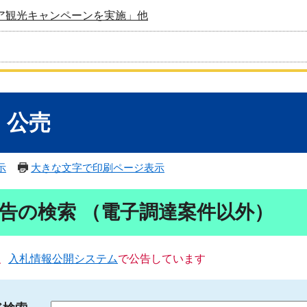
ア観光キャンペーンを実施」他
・公売
示
大きな文字で印刷ページ表示
告の検索 （電子調達案件以外）
、
入札情報公開システム
で公告しています