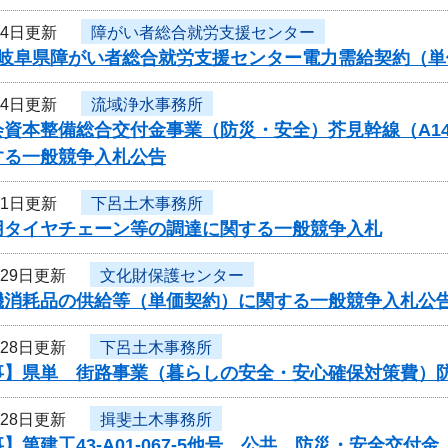
月4日更新
障がい者総合就労支援センター
度岐阜県障がい者総合就労支援センター電力需給契約（
月4日更新
流域浄水事務所
資本整備総合交付金事業（防災・安全）芥見幹線（A14）
する一般競争入札公告
月1日更新
下呂土木事務所
用タイヤチェーン等の調達に関する一般競争入札
月29日更新
文化財保護センター
機消耗品の供給等（単価契約）に関する一般競争入札公
月28日更新
下呂土木事務所
事】県単 街路事業（暮らしの安全・安心確保対策費）
月28日更新
揖斐土木事務所
】第建工43-A01-067-5他号 公共 防災・安全交