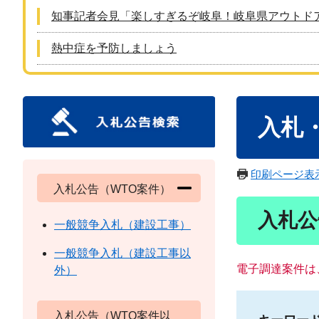
知事記者会見「楽しすぎるぞ岐阜！岐阜県アウトド
熱中症を予防しましょう
本
入札
文
印刷ページ表
入札公告（WTO案件）
入札公
一般競争入札（建設工事）
一般競争入札（建設工事以
電子調達案件は
外）
入札公告（WTO案件以