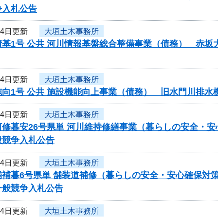
争入札公告
月4日更新
大垣土木事務所
情基1号 公共 河川情報基盤総合整備事業（債務） 赤
月4日更新
大垣土木事務所
施向1号 公共 施設機能向上事業（債務） 旧水門川排
月4日更新
大垣土木事務所
河修暮安26号県単 河川維持修繕事業（暮らしの安全・
般競争入札公告
月4日更新
大垣土木事務所
舗補暮6号県単 舗装道補修（暮らしの安全・安心確保対
一般競争入札公告
月4日更新
大垣土木事務所