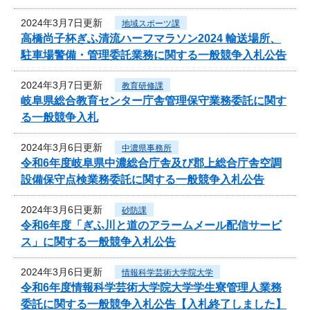
2024年3月7日更新
地域スポーツ課
高橋尚子杯ぎふ清流ハーフマラソン2024 輸送場所、
駐車場警備・管理委託業務に関する一般競争入札公告
2024年3月7日更新
教育研修課
岐阜県総合教育センター庁舎管理保守業務委託に関す
る一般競争入札
2024年3月6日更新
中濃県事務所
令和6年度岐阜県中濃総合庁舎及び郡上総合庁舎空調
設備保守点検業務委託に関する一般競争入札公告
2024年3月6日更新
砂防課
令和6年度「ぎふ川と道のアラームメール配信サービ
ス」に関する一般競争入札公告
2024年3月6日更新
情報科学芸術大学院大学
令和6年度情報科学芸術大学院大学学生寮管理人業務
委託に関する一般競争入札公告【入札終了しました】