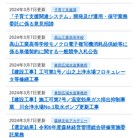
2024年3月7日更新
子育て支援課
「子育て支援関連システム」開発及び運用・保守業務
委託に係る意見招請
2024年3月7日更新
高山工業高等学校
高山工業高等学校モノクロ電子複写機消耗品供給等に
係る単価契約に関する一般競争入札公告
2024年3月7日更新
東部広域水道事務所
【建設工事】工可第1号／山之上浄水場フロキュレー
タ等修繕工事
2024年3月7日更新
東部広域水道事務所
【建設工事】施工可第7号／温室効果ガス排出抑制事
業 川合浄水場No.1取水ポンプ更新工事
2024年3月7日更新
森林文化アカデミー
【選定結果】令和6年度森林経営管理総合研修実施委
託業務