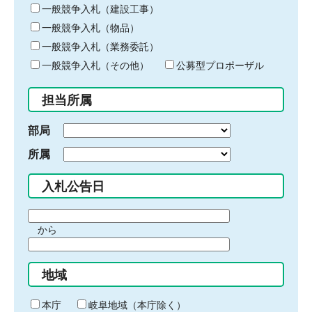
キ
一般競争入札（建設工事）
ー
一般競争入札（物品）
ワ
一般競争入札（業務委託）
ー
ド
一般競争入札（その他）
公募型プロポーザル
を
入
担当所属
力
部局
所属
入札公告日
期
から
間
期
の
間
始
地域
の
ま
終
り
わ
本庁
岐阜地域（本庁除く）