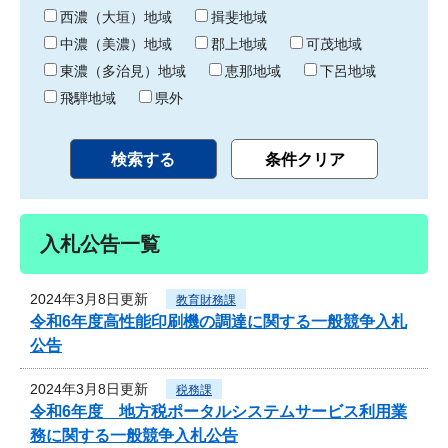
り
西濃（大垣）地域
揖斐地域
中濃（美濃）地域
郡上地域
可茂地域
東濃（多治見）地域
恵那地域
下呂地域
飛騨地域
県外
入札公告一覧
2024年3月8日更新
教育財務課
令和6年度高性能印刷機の調達に関する一般競争入札
公告
2024年3月8日更新
税務課
令和6年度 地方税ポータルシステムサービス利用業
務に関する一般競争入札公告