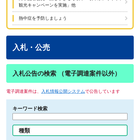
観光キャンペーンを実施」他
熱中症を予防しましょう
本
文
入札・公売
入札公告の検索 （電子調達案件以外）
電子調達案件は、
入札情報公開システム
で公告しています
キーワード検索
検
索
す
種類
る