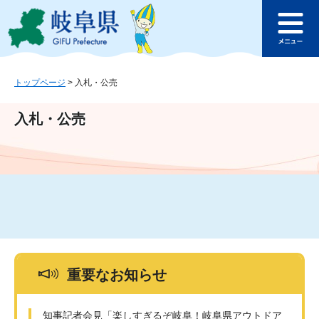
ペ
メ
このページの本文へ
ー
ニ
メ
ジ
ュ
ニ
の
ー
ュ
先
を
ー
頭
飛
トップページ
>
入札・公売
で
ば
す
し
入札・公売
。
て
本
文
へ
重要なお知らせ
知事記者会見「楽しすぎるぞ岐阜！岐阜県アウトドア