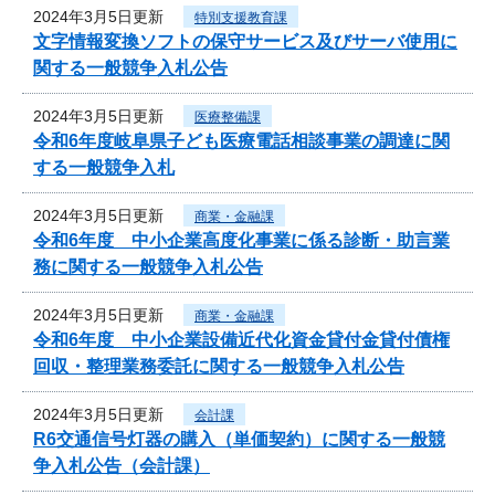
2024年3月5日更新
特別支援教育課
文字情報変換ソフトの保守サービス及びサーバ使用に
関する一般競争入札公告
2024年3月5日更新
医療整備課
令和6年度岐阜県子ども医療電話相談事業の調達に関
する一般競争入札
2024年3月5日更新
商業・金融課
令和6年度 中小企業高度化事業に係る診断・助言業
務に関する一般競争入札公告
2024年3月5日更新
商業・金融課
令和6年度 中小企業設備近代化資金貸付金貸付債権
回収・整理業務委託に関する一般競争入札公告
2024年3月5日更新
会計課
R6交通信号灯器の購入（単価契約）に関する一般競
争入札公告（会計課）