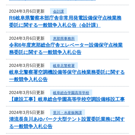
2024年3月6日更新
会計課
R6岐阜県警察本部庁舎非常用発電設備保守点検業務
委託に関する一般競争入札公告（会計課）
2024年3月6日更新
恵那県事務所
令和6年度恵那総合庁舎エレベーター設備保守点検業
務委託に関する一般競争入札公告
2024年3月5日更新
岐阜北警察署
岐阜北警察署空調機設備等保守点検業務委託に関する
一般競争入札公告
2024年3月5日更新
岐阜総合学園高等学校
【建設工事】岐阜総合学園高等学校空調設備移設工事
2024年3月5日更新
里川・水産振興課
清流長良川あゆパーク大型テント設置委託業務に関す
る一般競争入札公告