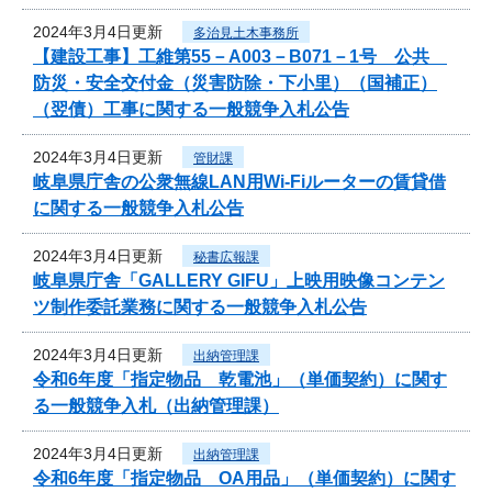
2024年3月4日更新
多治見土木事務所
【建設工事】工維第55－A003－B071－1号 公共
防災・安全交付金（災害防除・下小里）（国補正）
（翌債）工事に関する一般競争入札公告
2024年3月4日更新
管財課
岐阜県庁舎の公衆無線LAN用Wi-Fiルーターの賃貸借
に関する一般競争入札公告
2024年3月4日更新
秘書広報課
岐阜県庁舎「GALLERY GIFU」上映用映像コンテン
ツ制作委託業務に関する一般競争入札公告
2024年3月4日更新
出納管理課
令和6年度「指定物品 乾電池」（単価契約）に関す
る一般競争入札（出納管理課）
2024年3月4日更新
出納管理課
令和6年度「指定物品 OA用品」（単価契約）に関す