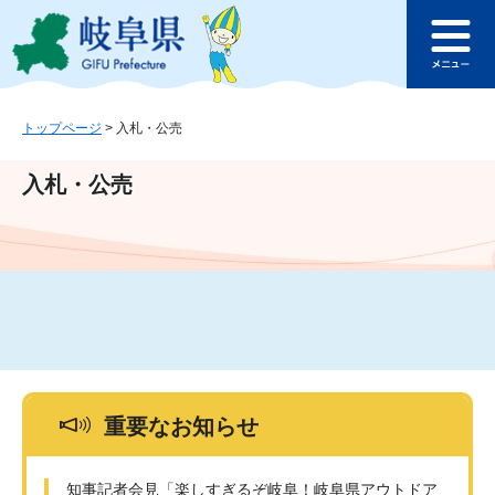
ペ
メ
このページの本文へ
ー
ニ
メ
ジ
ュ
ニ
の
ー
ュ
先
を
ー
頭
飛
トップページ
>
入札・公売
で
ば
す
し
入札・公売
。
て
本
文
へ
重要なお知らせ
知事記者会見「楽しすぎるぞ岐阜！岐阜県アウトドア