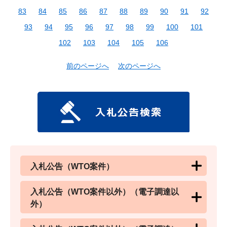
83
84
85
86
87
88
89
90
91
92
93
94
95
96
97
98
99
100
101
102
103
104
105
106
前のページへ
次のページへ
入札公告（WTO案件）
入札公告（WTO案件以外）（電子調達以
外）