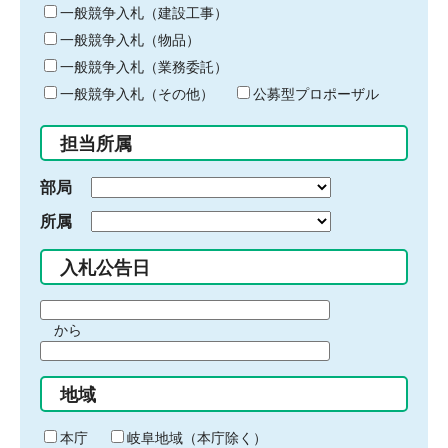
キ
一般競争入札（建設工事）
ー
一般競争入札（物品）
ワ
一般競争入札（業務委託）
ー
ド
一般競争入札（その他）
公募型プロポーザル
を
入
担当所属
力
部局
所属
入札公告日
期
から
間
期
の
間
始
地域
の
ま
終
り
わ
本庁
岐阜地域（本庁除く）