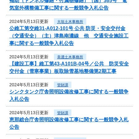
補助（トンネル修繕・付属物修繕）（国）365号 電
気室外構整備工事に関する一般競争入札公告
2024年5月13日更新
大垣土木事務所
公維工第交維31-A012-101号 公共 防災・安全交付金
（交通安全）（主）津島南濃線 他 交通安全施設工
事に関する一般競争入札公告
2024年5月13日更新
美濃土木事務所
【建設工事】維工第43-A101B-04号／公共 防災安全
交付金（雪寒事業）板取除雪基地整備第2期工事
2024年5月13日更新
管財課
シンクタンク庁舎照明設備改修工事に関する一般競争
入札公告
2024年5月13日更新
管財課
恵那総合庁舎照明設備改修工事に関する一般競争入札
公告