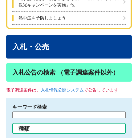
観光キャンペーンを実施」他
熱中症を予防しましょう
本
文
入札・公売
入札公告の検索 （電子調達案件以外）
電子調達案件は、
入札情報公開システム
で公告しています
キーワード検索
検
索
す
種類
る