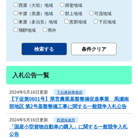
り
西濃（大垣）地域
揖斐地域
中濃（美濃）地域
郡上地域
可茂地域
東濃（多治見）地域
恵那地域
下呂地域
飛騨地域
県外
入札公告一覧
2024年5月16日更新
下呂農林事務所
【下促第0601号】県営農業基盤整備促進事業 馬瀬南
部地区 第2号基盤整備工事に関する一般競争入札公告
2024年5月16日更新
西濃保健所
「国産小型貨物自動車の購入」に関する一般競争入札
公告