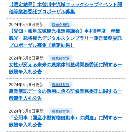
【選定結果】木曽川中流域フラッグシップイベント開
催等業務委託プロポーザル募集
2024年5月8日更新
観光企画課
【愛知・岐阜広域観光推進協議会】令和6年度 産業
観光・武将観光デジタルスタンプラリー運営業務委託
プロポーザル募集【選定結果】
2024年5月8日更新
農業経営課
女性が変える未来の農業体制整備業務委託に関する一
般競争入札公告
2024年5月8日更新
農業経営課
農業簿記データの活用に係る研修業務委託に関する一
般競争入札公告
2024年5月8日更新
農業経営課
「公用車（国産小型貨物自動車）の調達」に関する一
般競争入札公告