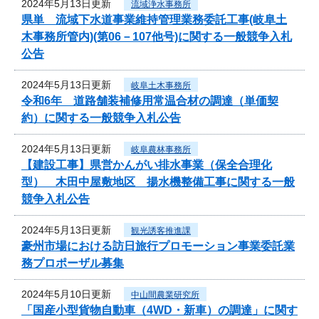
2024年5月13日更新
流域浄水事務所
県単 流域下水道事業維持管理業務委託工事(岐阜土
木事務所管内)(第06－107他号)に関する一般競争入札
公告
2024年5月13日更新
岐阜土木事務所
令和6年 道路舗装補修用常温合材の調達（単価契
約）に関する一般競争入札公告
2024年5月13日更新
岐阜農林事務所
【建設工事】県営かんがい排水事業（保全合理化
型） 木田中屋敷地区 揚水機整備工事に関する一般
競争入札公告
2024年5月13日更新
観光誘客推進課
豪州市場における訪日旅行プロモーション事業委託業
務プロポーザル募集
2024年5月10日更新
中山間農業研究所
「国産小型貨物自動車（4WD・新車）の調達」に関す