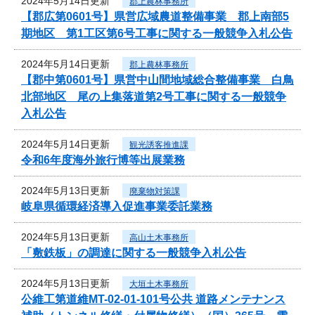
2024年5月14日更新
郡上農林事務所
【郡広第0601号】県営広域農道整備事業 郡上南部5
期地区 第1工区第6号工事に関する一般競争入札公告
2024年5月14日更新
郡上農林事務所
【郡中第0601号】県営中山間地域総合整備事業 白鳥
北部地区 尾の上集落道第2号工事に関する一般競争
入札公告
2024年5月14日更新
観光誘客推進課
令和6年度海外旅行博等出展業務
2024年5月13日更新
廃棄物対策課
岐阜県循環経済導入促進事業委託業務
2024年5月13日更新
高山土木事務所
「敷鉄板」の調達に関する一般競争入札公告
2024年5月13日更新
大垣土木事務所
公維工第道維MT-02-01-101号公共 道路メンテナンス