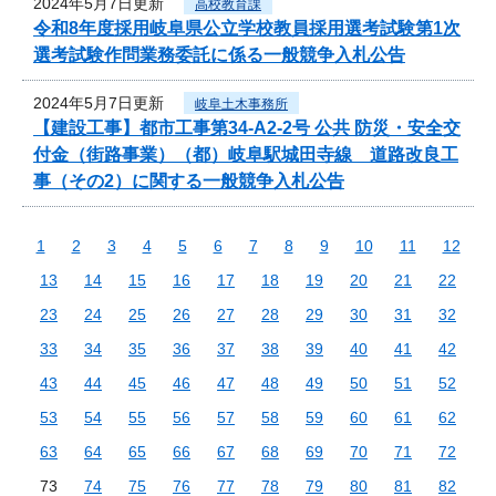
2024年5月7日更新
高校教育課
令和8年度採用岐阜県公立学校教員採用選考試験第1次
選考試験作問業務委託に係る一般競争入札公告
2024年5月7日更新
岐阜土木事務所
【建設工事】都市工事第34-A2-2号 公共 防災・安全交
付金（街路事業）（都）岐阜駅城田寺線 道路改良工
事（その2）に関する一般競争入札公告
1
2
3
4
5
6
7
8
9
10
11
12
13
14
15
16
17
18
19
20
21
22
23
24
25
26
27
28
29
30
31
32
33
34
35
36
37
38
39
40
41
42
43
44
45
46
47
48
49
50
51
52
53
54
55
56
57
58
59
60
61
62
63
64
65
66
67
68
69
70
71
72
73
74
75
76
77
78
79
80
81
82