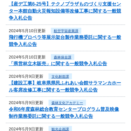
【産デ工第6-25号】テクノプラザものづくり支援セン
ター本館自動火災報知設備等改修工事に関する一般競
争入札公告
2024年5月10日更新
航空宇宙産業課
飛行機プロペラ等展示架台製作業務委託に関する一般
競争入札公告
2024年5月10日更新
森林保全課
「県営林立木販売」に関する一般競争入札公告
2024年5月9日更新
文化創造課
【建設工事】岐阜県県民ふれあい会館サラマンカホー
ル客席改修工事に関する一般競争入札公告
2024年5月9日更新
森林文化アカデミー
令和6年度森林総合教育センタープログラム普及映像
制作業務委託に関する一般競争入札公告
2024年5月9日更新
観光企画課