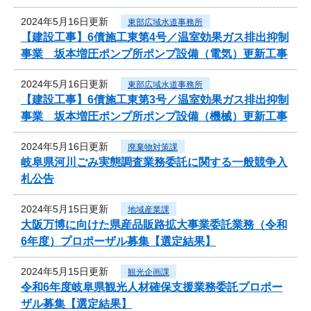
2024年5月16日更新
東部広域水道事務所
【建設工事】6債施工東第4号／温室効果ガス排出抑制
事業 坂本増圧ポンプ所ポンプ設備（電気）更新工事
2024年5月16日更新
東部広域水道事務所
【建設工事】6債施工東第3号／温室効果ガス排出抑制
事業 坂本増圧ポンプ所ポンプ設備（機械）更新工事
2024年5月16日更新
廃棄物対策課
岐阜県河川ごみ実態調査業務委託に関する一般競争入
札公告
2024年5月15日更新
地域産業課
大阪万博に向けた県産品販路拡大事業委託業務（令和
6年度）プロポーザル募集【選定結果】
2024年5月15日更新
観光企画課
令和6年度岐阜県観光人材確保支援業務委託プロポー
ザル募集【選定結果】