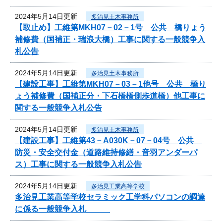
2024年5月14日更新
多治見土木事務所
【取止め】工維第MKH07－02－1号 公共 橋りょう
補修費（国補正・瑞浪大橋）工事に関する一般競争入
札公告
2024年5月14日更新
多治見土木事務所
【建設工事】工維第MKH07－03－1他号 公共 橋り
ょう補修費（国補正分・下石橋橋側歩道橋）他工事に
関する一般競争入札公告
2024年5月14日更新
多治見土木事務所
【建設工事】工維第43－A030K－07－04号 公共
防災・安全交付金（道路維持修繕・音羽アンダーパ
ス）工事に関する一般競争入札公告
2024年5月14日更新
多治見工業高等学校
多治見工業高等学校セラミック工学科パソコンの調達
に係る一般競争入札