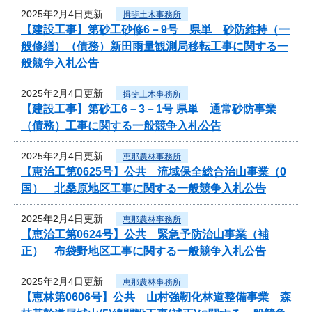
2025年2月4日更新
揖斐土木事務所
【建設工事】第砂工砂修6－9号 県単 砂防維持（一
般修繕）（債務）新田雨量観測局移転工事に関する一
般競争入札公告
2025年2月4日更新
揖斐土木事務所
【建設工事】第砂工6－3－1号 県単 通常砂防事業
（債務）工事に関する一般競争入札公告
2025年2月4日更新
恵那農林事務所
【恵治工第0625号】公共 流域保全総合治山事業（0
国） 北桑原地区工事に関する一般競争入札公告
2025年2月4日更新
恵那農林事務所
【恵治工第0624号】公共 緊急予防治山事業（補
正） 布袋野地区工事に関する一般競争入札公告
2025年2月4日更新
恵那農林事務所
【恵林第0606号】公共 山村強靭化林道整備事業 森