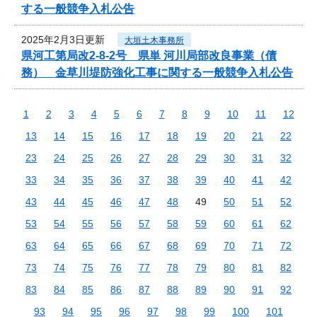
する一般競争入札公告
2025年2月3日更新
大垣土木事務所
県河工第局改2-8-2号 県単 河川局部改良事業（債
務） 金草川堤防強化工事に関する一般競争入札公告
1
2
3
4
5
6
7
8
9
10
11
12
13
14
15
16
17
18
19
20
21
22
23
24
25
26
27
28
29
30
31
32
33
34
35
36
37
38
39
40
41
42
43
44
45
46
47
48
49
50
51
52
53
54
55
56
57
58
59
60
61
62
63
64
65
66
67
68
69
70
71
72
73
74
75
76
77
78
79
80
81
82
83
84
85
86
87
88
89
90
91
92
93
94
95
96
97
98
99
100
101