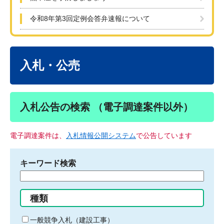
令和8年第3回定例会答弁速報について
本
文
入札・公売
入札公告の検索 （電子調達案件以外）
電子調達案件は、
入札情報公開システム
で公告しています
キーワード検索
検
索
す
種類
る
キ
一般競争入札（建設工事）