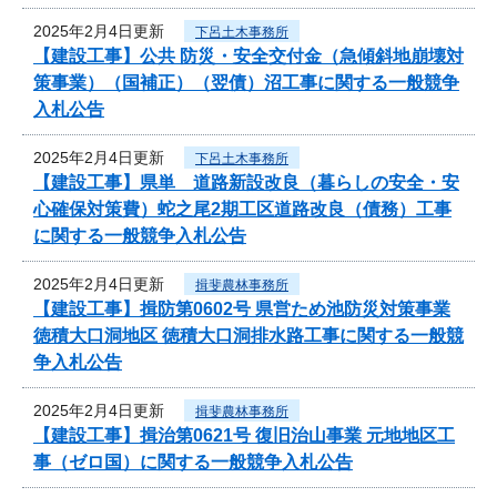
2025年2月4日更新
下呂土木事務所
【建設工事】公共 防災・安全交付金（急傾斜地崩壊対
策事業）（国補正）（翌債）沼工事に関する一般競争
入札公告
2025年2月4日更新
下呂土木事務所
【建設工事】県単 道路新設改良（暮らしの安全・安
心確保対策費）蛇之尾2期工区道路改良（債務）工事
に関する一般競争入札公告
2025年2月4日更新
揖斐農林事務所
【建設工事】揖防第0602号 県営ため池防災対策事業
徳積大口洞地区 徳積大口洞排水路工事に関する一般競
争入札公告
2025年2月4日更新
揖斐農林事務所
【建設工事】揖治第0621号 復旧治山事業 元地地区工
事（ゼロ国）に関する一般競争入札公告