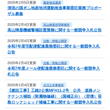
2025年2月5日更新
農産物流通課
清流の国ぎふ地産地消運動推進事業委託業務プロポー
ザル募集
2025年2月4日更新
高山陣屋管理事務所
高山陣屋機械警備設置業務に関する一般競争入札公告
2025年2月4日更新
法務・情報公開課
令和7年度宅配便配達業務委託に関する一般競争入札
公告
2025年2月4日更新
法務・情報公開課
令和7年度メール便配達業務委託に関する一般競争入
札公告
2025年2月4日更新
古川土木事務所
【建設工事】工維2公第MFH11-2号 公共 道路メン
テナンス補助（附属物修繕）（国補正分）（翌債）笹
島ロックシェッド補修工事に関する一般競争入札公告