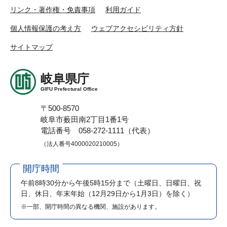
リンク・著作権・免責事項
利用ガイド
個人情報保護の考え方
ウェブアクセシビリティ方針
サイトマップ
岐阜県庁
GIFU Prefectural Office
〒500-8570
岐阜市薮田南2丁目1番1号
電話番号 058-272-1111（代表）
（法人番号4000020210005）
開庁時間
午前8時30分から午後5時15分まで
（土曜日、日曜日、祝
日、休日、年末年始（12月29日から1月3日）を除く）
※一部、開庁時間の異なる機関、施設があります。