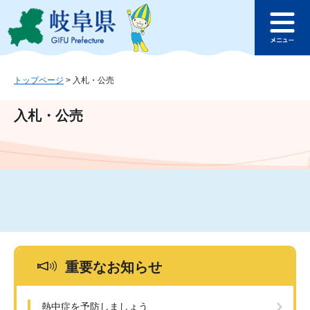
ペ
メ
このページの本文へ
ー
ニ
メ
ジ
ュ
ニ
の
ー
ュ
先
を
ー
頭
飛
トップページ
>
入札・公売
で
ば
す
し
入札・公売
。
て
本
文
へ
重要なお知らせ
熱中症を予防しましょう