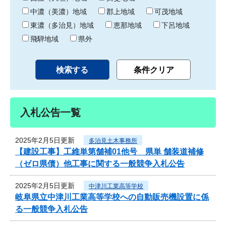
中濃（美濃）地域
郡上地域
可茂地域
東濃（多治見）地域
恵那地域
下呂地域
飛騨地域
県外
入札公告一覧
2025年2月5日更新
多治見土木事務所
【建設工事】工維単第舗補01他号 県単 舗装道補修
（ゼロ県債）他工事に関する一般競争入札公告
2025年2月5日更新
中津川工業高等学校
岐阜県立中津川工業高等学校への自動販売機設置に係
る一般競争入札公告