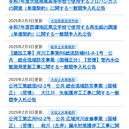
令和7年度大垣商業高等学校で使用するプロパンガス
の調達（単価契約）に関する一般競争入札公告
2025年2月3日更新
大垣商業高等学校
令和7年度西濃地区県立学校で使用する再生紙の調達
（単価契約）に関する一般競争入札公告
2025年2月3日更新
岐阜土木事務所
【建設工事】河川工事第R6総流防補H1-A-1号 公
共 総合流域防災事業（国補正分）【翌債】管内水位
観測局更新工事に関する一般競争入札公告
2025年2月3日更新
大垣土木事務所
公河工第総流H2-1号 公共 総合流域防災事業（国補
正）（翌債） 大江川 矢板護岸工工事に関する一般
競争入札公告
2025年2月3日更新
大垣土木事務所
公河工第広河H2-2号 公共 広域河川改修事業（国補
正）（翌債） 相川（左岸）漏水対策護岸工工事に関