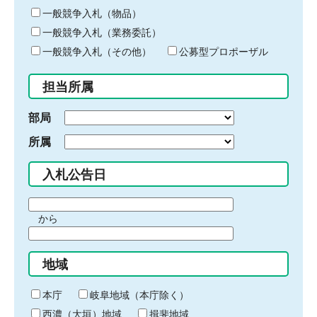
ー
一般競争入札（物品）
ワ
一般競争入札（業務委託）
ー
ド
一般競争入札（その他）
公募型プロポーザル
を
入
担当所属
力
部局
所属
入札公告日
期
から
間
期
の
間
始
地域
の
ま
終
り
わ
本庁
岐阜地域（本庁除く）
り
西濃（大垣）地域
揖斐地域