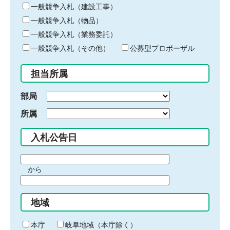
キ
一般競争入札（建設工事）
ー
一般競争入札（物品）
ワ
一般競争入札（業務委託）
ー
ド
一般競争入札（その他）
公募型プロポーザル
を
入
担当所属
力
部局
所属
入札公告日
期
から
間
期
の
間
始
地域
の
ま
終
り
わ
本庁
岐阜地域（本庁除く）