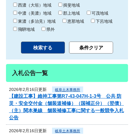
り
西濃（大垣）地域
揖斐地域
中濃（美濃）地域
郡上地域
可茂地域
東濃（多治見）地域
恵那地域
下呂地域
飛騨地域
県外
入札公告一覧
2026年2月16日更新
岐阜土木事務所
【建設工事】維持工事第R7-43-047H-1-3号 公共 防
災・安全交付金（舗装道補修）（国補正分）（翌債）
（主）関本巣線 舗装補修工事に関する一般競争入札
公告
2026年2月16日更新
岐阜土木事務所