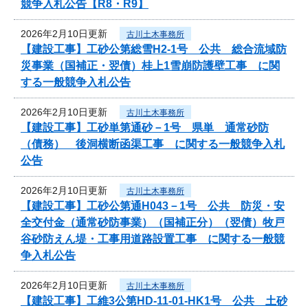
競争入札公告【R8・R9】
2026年2月10日更新
古川土木事務所
【建設工事】工砂公第総雪H2-1号 公共 総合流域防
災事業（国補正・翌債）桂上1雪崩防護壁工事 に関
する一般競争入札公告
2026年2月10日更新
古川土木事務所
【建設工事】工砂単第通砂－1号 県単 通常砂防
（債務） 後洞横断函渠工事 に関する一般競争入札
公告
2026年2月10日更新
古川土木事務所
【建設工事】工砂公第通H043－1号 公共 防災・安
全交付金（通常砂防事業）（国補正分）（翌債）牧戸
谷砂防えん堤・工事用道路設置工事 に関する一般競
争入札公告
2026年2月10日更新
古川土木事務所
【建設工事】工維3公第HD-11-01-HK1号 公共 土砂