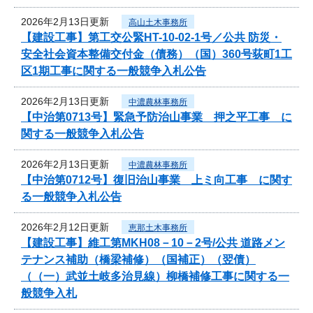
2026年2月13日更新
高山土木事務所
【建設工事】第工交公緊HT-10-02-1号／公共 防災・
安全社会資本整備交付金（債務）（国）360号荻町1工
区1期工事に関する一般競争入札公告
2026年2月13日更新
中濃農林事務所
【中治第0713号】緊急予防治山事業 押之平工事 に
関する一般競争入札公告
2026年2月13日更新
中濃農林事務所
【中治第0712号】復旧治山事業 上ミ向工事 に関す
る一般競争入札公告
2026年2月12日更新
恵那土木事務所
【建設工事】維工第MKH08－10－2号/公共 道路メン
テナンス補助（橋梁補修）（国補正）（翌債）
（（一）武並土岐多治見線）柳橋補修工事に関する一
般競争入札