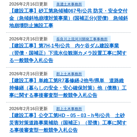
2026年2月16日更新
美濃土木事務所
【建設工事】砂工第急傾補067号/公共 防災・安全交付
金（急傾斜地崩壊対策事業）(国補正分)(翌債) 急傾斜
地崩壊防止施設工事
2026年2月16日更新
長良川上流河川開発工事事務所
【建設工事】第7H-1号/公共 内ケ谷ダム建設事業
（翌債・国補正）下流水位観測カメラ設置工事に関す
る一般競争入札公告
2026年2月16日更新
郡上土木事務所
【建設工事】単維工第R7暮修繕-2他号/県単 道路維
持修繕（暮らしの安全・安心確保対策）他（債務）工
事に関する事後審査型一般競争入札公告
2026年2月16日更新
郡上土木事務所
【建設工事】公交工第HD－05－03－h号/公共 土砂
災害対策道路事業補助（国補正）（翌債）工事に関す
る事後審査型一般競争入札公告