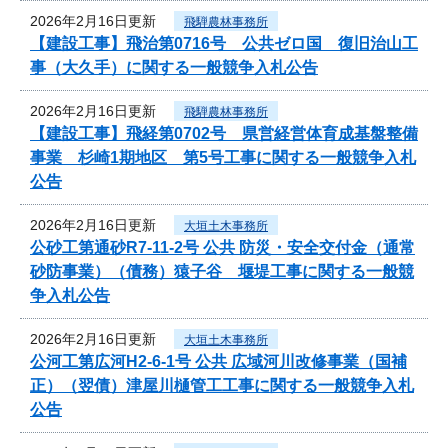
2026年2月16日更新
飛騨農林事務所
【建設工事】飛治第0716号 公共ゼロ国 復旧治山工
事（大久手）に関する一般競争入札公告
2026年2月16日更新
飛騨農林事務所
【建設工事】飛経第0702号 県営経営体育成基盤整備
事業 杉崎1期地区 第5号工事に関する一般競争入札
公告
2026年2月16日更新
大垣土木事務所
公砂工第通砂R7-11-2号 公共 防災・安全交付金（通常
砂防事業）（債務）猿子谷 堰堤工事に関する一般競
争入札公告
2026年2月16日更新
大垣土木事務所
公河工第広河H2-6-1号 公共 広域河川改修事業（国補
正）（翌債）津屋川樋管工工事に関する一般競争入札
公告