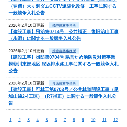
（翌債）大ヶ洞ダムCCTV遠隔化改修 工事に関する
一般競争入札公告
2026年2月10日更新
飛騨農林事務所
【建設工事】飛治第0714号 公共補正 復旧治山工事
（歩洞）に関する一般競争入札公告
2026年2月10日更新
揖斐農林事務所
【建設工事】揖防第0704号 県営ため池防災対策事業
揖斐川東部地区 深坂排水路工事に関する一般競争入札
公告
2026年2月10日更新
可茂農林事務所
【建設工事】可林工第0703号／公共林道開設工事（尾
城山線2-4工区）（R7補正）に関する一般競争入札公
告
1
2
3
4
5
6
7
8
9
10
11
12