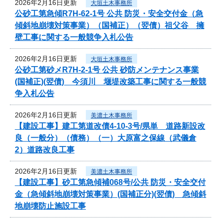
2026年2月16日更新
大垣土木事務所
公砂工第急傾R7H-62-1号 公共 防災・安全交付金（急
傾斜地崩壊対策事業）（国補正）（翌債）祖父谷 擁
壁工事に関する一般競争入札公告
2026年2月16日更新
大垣土木事務所
公砂工第砂メR7H-2-1号 公共 砂防メンテナンス事業
(国補正)(翌債) 今須川 堰堤改築工事に関する一般競
争入札公告
2026年2月16日更新
美濃土木事務所
【建設工事】建工第道改債4-10-3号/県単 道路新設改
良（一般分）（債務）（一）大原富之保線（武儀倉
2）道路改良工事
2026年2月16日更新
美濃土木事務所
【建設工事】砂工第急傾補068号/公共 防災・安全交付
金（急傾斜地崩壊対策事業）(国補正分)(翌債) 急傾斜
地崩壊防止施設工事