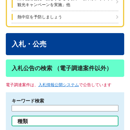
観光キャンペーンを実施」他
熱中症を予防しましょう
本
文
入札・公売
入札公告の検索 （電子調達案件以外）
電子調達案件は、
入札情報公開システム
で公告しています
キーワード検索
検
索
す
種類
る