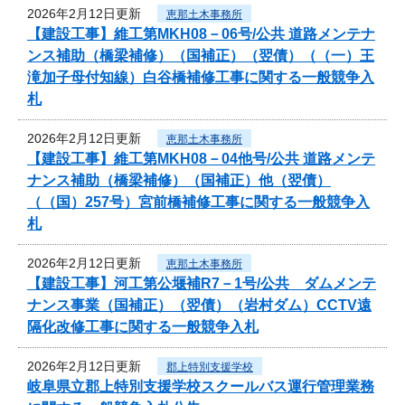
2026年2月12日更新
恵那土木事務所
【建設工事】維工第MKH08－06号/公共 道路メンテナ
ンス補助（橋梁補修）（国補正）（翌債）（（一）王
滝加子母付知線）白谷橋補修工事に関する一般競争入
札
2026年2月12日更新
恵那土木事務所
【建設工事】維工第MKH08－04他号/公共 道路メンテ
ナンス補助（橋梁補修）（国補正）他（翌債）
（（国）257号）宮前橋補修工事に関する一般競争入
札
2026年2月12日更新
恵那土木事務所
【建設工事】河工第公堰補R7－1号/公共 ダムメンテ
ナンス事業（国補正）（翌債）（岩村ダム）CCTV遠
隔化改修工事に関する一般競争入札
2026年2月12日更新
郡上特別支援学校
岐阜県立郡上特別支援学校スクールバス運行管理業務