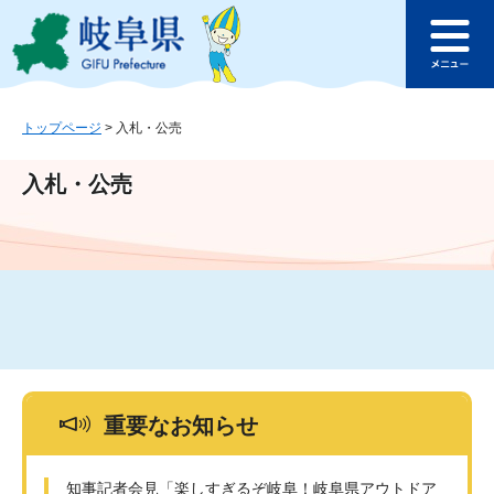
ペ
メ
このページの本文へ
ー
ニ
メ
ジ
ュ
ニ
の
ー
ュ
先
を
ー
頭
飛
トップページ
>
入札・公売
で
ば
す
し
入札・公売
。
て
本
文
へ
重要なお知らせ
知事記者会見「楽しすぎるぞ岐阜！岐阜県アウトドア