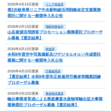
2026年4月14日更新
リニア推進課
第2次岐阜県リニア中央新幹線活用戦略改定支援業務
委託に関する一般競争入札公告
2026年4月13日更新
飛騨県事務所
山岳資源活用誘客プロモーション業務委託プロポーザ
ル募集【選定結果】
2026年4月13日更新
林政課
令和8年度空中写真撮影及びデジタルオルソ作成委託
業務に関する一般競争入札公告
2026年4月10日更新
労働雇用課
【選定結果】令和8年度非正規雇用労働者等職業訓練
プロポーザル募集
2026年4月10日更新
農産物流通課
輸出事業者育成による県産農畜水産物等輸出拡大事業
業務委託プロポーザル募集【選定結果】