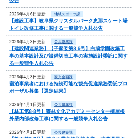
公告
2026年4月6日更新
地域スポーツ課
【建設工事】岐阜県クリスタルパーク恵那スケート場
トイレ改修工事に関する一般競争入札公告
2026年4月3日更新
公共建築課
【建設関連業務】【子家委第8-6号】白鳩学園改築工
事の基本設計及び設備切替工事の実施設計委託に関す
る一般競争入札公告
2026年4月3日更新
観光企画課
宿泊事業者における持続可能な観光促進業務委託プロ
ポーザル募集【選定結果】
2026年4月1日更新
公共建築課
【林工第8-8号】森林文化アカデミーセンター棟屋根
外壁内部改修工事に関する一般競争入札公告
2026年4月1日更新
公共建築課