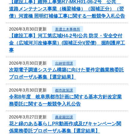
【建設工事】維持工事第R7-MKH01-06-2号 公共
道路メンテナンス事業（橋梁補修）（国補正分）（翌
債）河渡橋 照明灯補修工事に関する一般競争入札公告
2026年3月30日更新
美濃土木事務所
【建設工事】河工第広域H4-2号/公共 防災・安全交付
金（広域河川改修事業）(国補正分)(翌債) 掘削護岸工
事
2026年3月30日更新
出納管理課
次期電子調達システム構築に向けた要件定義業務委託
プロポーザル募集【選定結果】
2026年3月30日更新
都市政策課
令和8年度 岐阜県都市計画に関する基本方針改定業
務委託に関する一般競争入札公告
2026年3月27日更新
農産園芸課
花と緑のある暮らしPR動画作成及びキャンペーン関
係業務委託プロポーザル募集【選定結果】