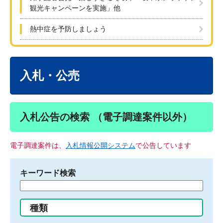
観光キャンペーンを実施」他
熱中症を予防しましょう
本
文
入札・公売
入札公告の検索 （電子調達案件以外）
電子調達案件は、
入札情報公開システム
で公告しています
キーワード検索
検
索
す
種類
る