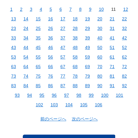
1
2
3
4
5
6
7
8
9
10
11
12
13
14
15
16
17
18
19
20
21
22
23
24
25
26
27
28
29
30
31
32
33
34
35
36
37
38
39
40
41
42
43
44
45
46
47
48
49
50
51
52
53
54
55
56
57
58
59
60
61
62
63
64
65
66
67
68
69
70
71
72
73
74
75
76
77
78
79
80
81
82
83
84
85
86
87
88
89
90
91
92
93
94
95
96
97
98
99
100
101
102
103
104
105
106
前のページへ
次のページへ