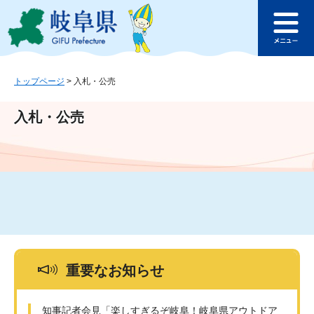
ペ
メ
このページの本文へ
ー
ニ
メ
ジ
ュ
ニ
の
ー
ュ
先
を
ー
頭
飛
トップページ
>
入札・公売
で
ば
す
し
入札・公売
。
て
本
文
へ
重要なお知らせ
知事記者会見「楽しすぎるぞ岐阜！岐阜県アウトドア