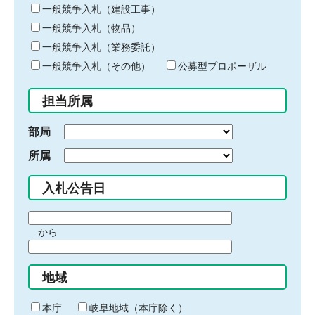
キ
一般競争入札（建設工事）
ー
一般競争入札（物品）
ワ
一般競争入札（業務委託）
ー
ド
一般競争入札（その他）
公募型プロポーザル
を
入
担当所属
力
部局
所属
入札公告日
期
から
間
期
の
間
始
地域
の
ま
終
り
わ
本庁
岐阜地域（本庁除く）