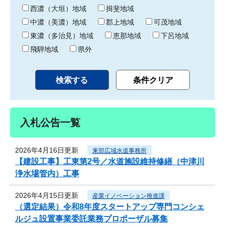
り
西濃（大垣）地域
揖斐地域
中濃（美濃）地域
郡上地域
可茂地域
東濃（多治見）地域
恵那地域
下呂地域
飛騨地域
県外
入札公告一覧
2026年4月16日更新
東部広域水道事務所
【建設工事】工東第2号／水道施設維持修繕（中津川
浄水場管内）工事
2026年4月15日更新
産業イノベーション推進課
（選定結果）令和8年度スタートアップ専門コンシェ
ルジュ設置事業委託業務プロポーザル募集