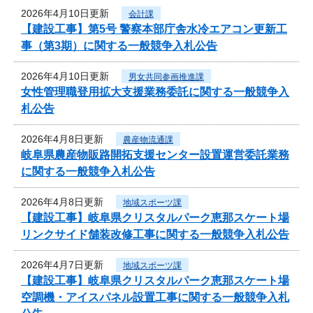
2026年4月10日更新
会計課
【建設工事】第5号 警察本部庁舎水冷エアコン更新工
事（第3期）に関する一般競争入札公告
2026年4月10日更新
男女共同参画推進課
女性管理職登用拡大支援業務委託に関する一般競争入
札公告
2026年4月8日更新
農産物流通課
岐阜県農産物販路開拓支援センター設置運営委託業務
に関する一般競争入札公告
2026年4月8日更新
地域スポーツ課
【建設工事】岐阜県クリスタルパーク恵那スケート場
リンクサイド舗装改修工事に関する一般競争入札公告
2026年4月7日更新
地域スポーツ課
【建設工事】岐阜県クリスタルパーク恵那スケート場
空調機・アイスパネル設置工事に関する一般競争入札