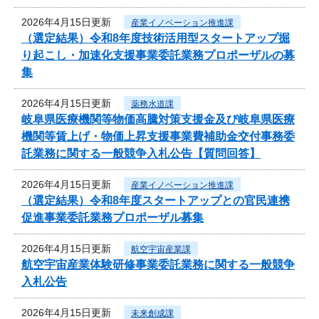
2026年4月15日更新
産業イノベーション推進課
（選定結果）令和8年度技術活用型スタートアップ掘
り起こし・加速化支援事業委託業務プロポーザルの募
集
2026年4月15日更新
薬務水道課
岐阜県医療機関等物価高騰対策支援金及び岐阜県医療
機関等賃上げ・物価上昇支援事業費補助金交付事務委
託業務に関する一般競争入札公告【質問回答】
2026年4月15日更新
産業イノベーション推進課
（選定結果）令和8年度スタートアップとの官民連携
促進事業委託業務プロポーザル募集
2026年4月15日更新
航空宇宙産業課
航空宇宙産業体験研修事業委託業務に関する一般競争
入札公告
2026年4月15日更新
未来創成課