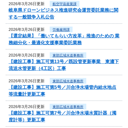
2026年3月26日更新
航空宇宙産業課
岐阜県ドローンビジネス推進研究会運営委託業務に関
する一般競争入札公告
2026年3月26日更新
労働雇用課
【選定結果】「働いてもらい方改革」推進のための 業
務細分化・最適化支援事業委託業務
2026年3月26日更新
東部広域水道事務所
【建設工事】施工可第13号／既設管更新事業 東濃下
流送水管更新（4工区）工事
2026年3月26日更新
東部広域水道事務所
【建設工事】施工可第5号／川合浄水場管内給水地点
等流量計更新工事
2026年3月26日更新
東部広域水道事務所
【建設工事】施工可第7号／川合浄水場水質計器（濁
度計等）更新工事