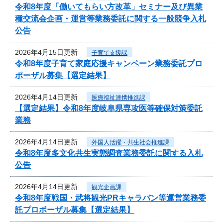
令和8年度「働いてもらい方改革」セミナー及び異業
種交流会企画・運営等業務委託に関する一般競争入札
公告
2026年4月15日更新
子育て支援課
令和8年度子育て家庭応援キャンペーン業務委託プロ
ポーザル募集【選定結果】
2026年4月14日更新
医療福祉連携推進課
【選定結果】令和8年度岐阜県専攻医等確保対策委託
業務
2026年4月14日更新
外国人活躍・共生社会推進課
令和8年度多文化共生実態調査業務委託に関する入札
公告
2026年4月14日更新
観光企画課
令和8年度戦国・武将観光PRキャラバン等運営業務委
託プロポーザル募集【選定結果】