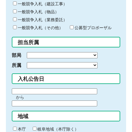
キ
一般競争入札（建設工事）
ー
一般競争入札（物品）
ワ
一般競争入札（業務委託）
ー
ド
一般競争入札（その他）
公募型プロポーザル
を
入
担当所属
力
部局
所属
入札公告日
期
から
間
期
の
間
始
地域
の
ま
終
り
わ
本庁
岐阜地域（本庁除く）