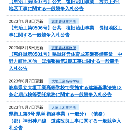
【恵治工第0507号】公共 復旧治山事業 宮の上外1
地区工事に関する一般競争入札公告
2023年8月8日更新
恵那農林事務所
【恵治工第0506号】公共 復旧治山事業 長根地区工
事に関する一般競争入札公告
2023年8月8日更新
恵那農林事務所
【恵経単第0501号】県単経営体育成基盤整備事業 中
野方町地区他 ほ場整備第2期工事に関する一般競争
入札公告
2023年8月7日更新
大垣工業高等学校
岐阜県立大垣工業高等学校で実施する建築基準法第12
条定期点検等委託業務に関する一般競争入札公告
2023年8月7日更新
大垣土木事務所
県街工第8号 県単 街路事業（一般分）（債務）
（都）神田神戸線 道路改良工事に関する一般競争入
札公告