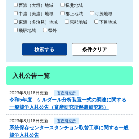
り
西濃（大垣）地域
揖斐地域
中濃（美濃）地域
郡上地域
可茂地域
東濃（多治見）地域
恵那地域
下呂地域
飛騨地域
県外
入札公告一覧
2023年8月18日更新
畜産研究所
令和5年度 ケルダール分析装置一式の調達に関する
一般競争入札公告（畜産研究所酪農研究部）
2023年8月18日更新
畜産研究所
系統保存センタースタンチョン取替工事に関する一般
競争入札公告