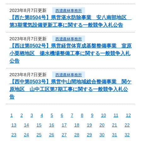
2023年8月7日更新
西濃農林事務所
【西た第0504号】県営湛水防除事業 安八南部地区
第3期電気設備更新工事に関する一般競争入札公告
2023年8月7日更新
西濃農林事務所
【西ほ第0502号】県営経営体育成基盤整備事業 室原
小栗栖地区 揚水機場整備工事に関する一般競争入札
公告
2023年8月7日更新
西濃農林事務所
【西中第0503号】県営中山間地域総合整備事業 関ケ
原地区 山中工区第7期工事に関する一般競争入札公
告
1
2
3
4
5
6
7
8
9
10
11
12
13
14
15
16
17
18
19
20
21
22
23
24
25
26
27
28
29
30
31
32