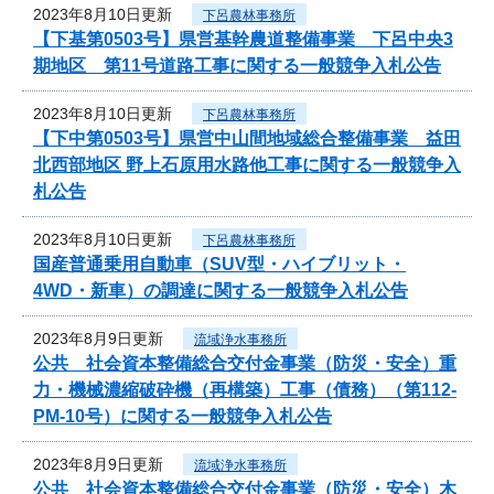
2023年8月10日更新
下呂農林事務所
【下基第0503号】県営基幹農道整備事業 下呂中央3
期地区 第11号道路工事に関する一般競争入札公告
2023年8月10日更新
下呂農林事務所
【下中第0503号】県営中山間地域総合整備事業 益田
北西部地区 野上石原用水路他工事に関する一般競争入
札公告
2023年8月10日更新
下呂農林事務所
国産普通乗用自動車（SUV型・ハイブリット・
4WD・新車）の調達に関する一般競争入札公告
2023年8月9日更新
流域浄水事務所
公共 社会資本整備総合交付金事業（防災・安全）重
力・機械濃縮破砕機（再構築）工事（債務）（第112-
PM-10号）に関する一般競争入札公告
2023年8月9日更新
流域浄水事務所
公共 社会資本整備総合交付金事業（防災・安全）木