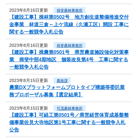
2023年8月16日更新
揖斐農林事務所
【建設工事】揖林第0502号 地方創生道整備推進交付
金事業 林道三倉～上ケ流線（久瀬工区）開設 工事に
関する一般競争入札公告
2023年8月16日更新
揖斐農林事務所
【建設工事】揖農第0501号 県営農道施設強化対策事
業 揖斐中部4期地区 舗装改良第4号 工事に関する
一般競争入札公告
2023年8月15日更新
農政課
農業DXプラットフォームプロトタイプ構築等委託業
務プロポーザル募集【選定結果】
2023年8月15日更新
可茂農林事務所
【建設工事】可経工第0501号／県営経営体育成基盤整
備事業佐見大寺地区第1号工事に関する一般競争入札
公告