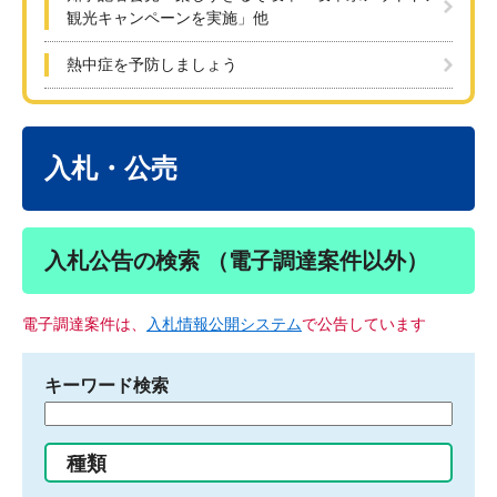
観光キャンペーンを実施」他
熱中症を予防しましょう
本
文
入札・公売
入札公告の検索 （電子調達案件以外）
電子調達案件は、
入札情報公開システム
で公告しています
キーワード検索
検
索
す
種類
る