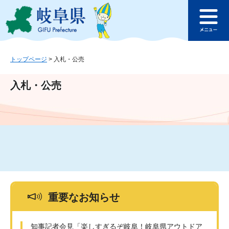
ペ
メ
このページの本文へ
ー
ニ
メ
ジ
ュ
ニ
の
ー
ュ
先
を
ー
頭
飛
トップページ
>
入札・公売
で
ば
す
し
入札・公売
。
て
本
文
へ
重要なお知らせ
知事記者会見「楽しすぎるぞ岐阜！岐阜県アウトドア