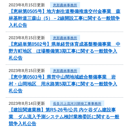
2023年8月15日更新
恵那農林事務所
【恵林第0505号】地方創生道整備推進交付金事業 森
林基幹道三森山（5）－2線開設工事に関する一般競争
入札公告
2023年8月15日更新
恵那農林事務所
【恵経単第0502号】県単経営体育成基盤整備事業 中
野方町地区 ほ場整備第3期工事に関する一般競争入
札公告
2023年8月15日更新
恵那農林事務所
【恵中第0503号】県営中山間地域総合整備事業 岩
村・山岡地区 用水路第5期工事に関する一般競争入
札公告
2023年8月14日更新
長良川上流河川開発工事事務所
【建設関連業務】第R5-26号/公共 内ケ谷ダム建設事
業 ダム流入予測システム検討業務委託に関する一般
競争入札公告