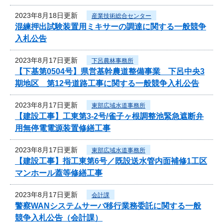
2023年8月18日更新
産業技術総合センター
混練押出試験装置用ミキサーの調達に関する一般競争
入札公告
2023年8月17日更新
下呂農林事務所
【下基第0504号】県営基幹農道整備事業 下呂中央3
期地区 第12号道路工事に関する一般競争入札公告
2023年8月17日更新
東部広域水道事務所
【建設工事】工東第3-2号/雀子ヶ根調整池緊急遮断弁
用無停電電源装置修繕工事
2023年8月17日更新
東部広域水道事務所
【建設工事】指工東第6号／既設送水管内面補修1工区
マンホール蓋等修繕工事
2023年8月17日更新
会計課
警察WANシステムサーバ移行業務委託に関する一般
競争入札公告（会計課）