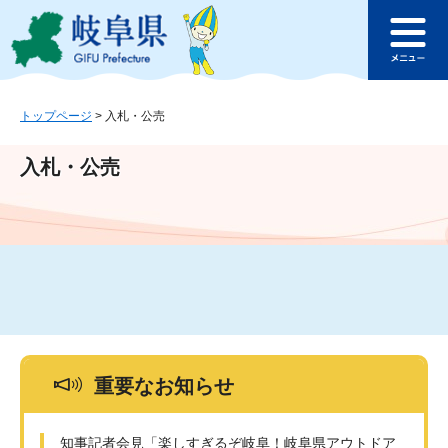
ペ
メ
このページの本文へ
ー
ニ
メ
ジ
ュ
ニ
の
ー
ュ
先
を
ー
頭
飛
トップページ
>
入札・公売
で
ば
す
し
入札・公売
。
て
本
文
へ
重要なお知らせ
知事記者会見「楽しすぎるぞ岐阜！岐阜県アウトドア