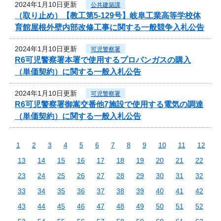
2024年1月10日更新
公共建築課
（取り止め）【教工第5-129号】岐阜工業高等学校体
育館屋根外壁内部改修工事に関する一般競争入札公告
2024年1月10日更新
可児警察署
R6可児警察署本署で使用するプロパンガスの購入
（単価契約）に関する一般入札公告
2024年1月10日更新
可児警察署
R6可児警察署御嵩交番他7施設で使用する電気の調達
（単価契約）に関する一般入札公告
1
2
3
4
5
6
7
8
9
10
11
12
13
14
15
16
17
18
19
20
21
22
23
24
25
26
27
28
29
30
31
32
33
34
35
36
37
38
39
40
41
42
43
44
45
46
47
48
49
50
51
52