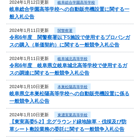
2024年1月12日更新
岐阜総合学園高等学校
岐阜総合学園高等学校への自動販売機設置に関する一
般入札公告
2024年1月11日更新
関警察署
令和6年度 関警察署以下5施設で使用するプロパンガ
スの購入（単価契約）に関する一般競争入札公告
2024年1月11日更新
岐阜城北高等学校
令和6年度 岐阜県立岐阜城北高等学校で使用するガ
スの調達に関する一般競争入札公告
2024年1月10日更新
本巣松陽高等学校
岐阜県立本巣松陽高等学校への自動販売機設置に係る
一般競争入札公告
2024年1月10日更新
東濃実業高等学校
【東実高委5-2】北グラウンド緑地除草・伐採及び防
草シート敷設業務の委託に関する一般競争入札公告