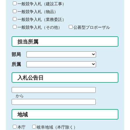
キ
一般競争入札（建設工事）
ー
一般競争入札（物品）
ワ
一般競争入札（業務委託）
ー
ド
一般競争入札（その他）
公募型プロポーザル
を
入
担当所属
力
部局
所属
入札公告日
期
から
間
期
の
間
始
地域
の
ま
終
り
わ
本庁
岐阜地域（本庁除く）