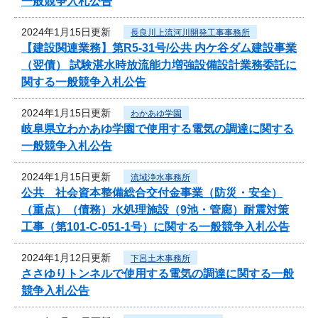
一般競争入札公告
2024年1月15日更新
長良川上流河川開発工事事務所
【建設関連業務】第R5-31号/公共 内ケ谷ダム建設事業
（翌債） 試験湛水時放流能力増強設備設計業務委託に
関する一般競争入札公告
2024年1月15日更新
わかあゆ学園
岐阜県立わかあゆ学園で使用する電気の調達に関する
一般競争入札公告
2024年1月15日更新
流域浄水事務所
公共 社会資本整備総合交付金事業（防災・安全）
（重点）（債務）水処理施設（9池・管廊）耐震対策
工事（第101-C-051-1号）に関する一般競争入札公告
2024年1月12日更新
下呂土木事務所
ささゆりトンネルで使用する電気の調達に関する一般
競争入札公告