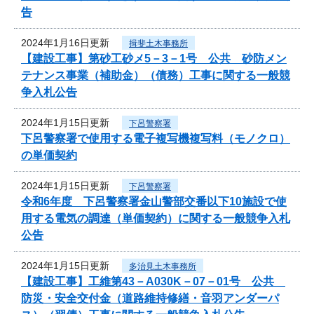
告
2024年1月16日更新
揖斐土木事務所
【建設工事】第砂工砂メ5－3－1号 公共 砂防メン
テナンス事業（補助金）（債務）工事に関する一般競
争入札公告
2024年1月15日更新
下呂警察署
下呂警察署で使用する電子複写機複写料（モノクロ）
の単価契約
2024年1月15日更新
下呂警察署
令和6年度 下呂警察署金山警部交番以下10施設で使
用する電気の調達（単価契約）に関する一般競争入札
公告
2024年1月15日更新
多治見土木事務所
【建設工事】工維第43－A030K－07－01号 公共
防災・安全交付金（道路維持修繕・音羽アンダーパ