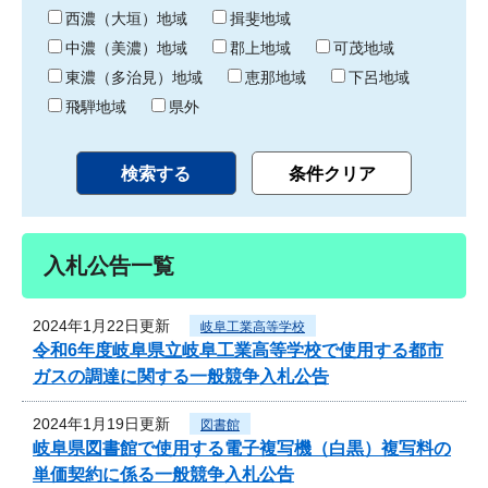
り
西濃（大垣）地域
揖斐地域
中濃（美濃）地域
郡上地域
可茂地域
東濃（多治見）地域
恵那地域
下呂地域
飛騨地域
県外
入札公告一覧
2024年1月22日更新
岐阜工業高等学校
令和6年度岐阜県立岐阜工業高等学校で使用する都市
ガスの調達に関する一般競争入札公告
2024年1月19日更新
図書館
岐阜県図書館で使用する電子複写機（白黒）複写料の
単価契約に係る一般競争入札公告