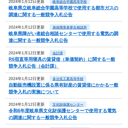
2024年1月12日更新
岐阜総合学園高等学校
岐阜県立岐阜総合学園高等学校で使用する都市ガスの
調達に関する一般競争入札公告
2024年1月12日更新
身体障害者更生相談所
岐阜県障がい者総合相談センターで使用する電気の調
達に関する一般競争入札公告
2024年1月12日更新
会計課
R6宿直等用寝具の賃貸借（単価契約）に関する一般
競争入札公告（会計課）
2024年1月12日更新
多治見工業高等学校
自動販売機設置に係る県有財産の賃貸借にかかる一般
競争入札の実施について
2024年1月12日更新
文化財保護センター
令和6年度岐阜県文化財保護センターで使用する電気
の調達に関する一般競争入札公告