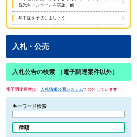
観光キャンペーンを実施」他
熱中症を予防しましょう
本
文
入札・公売
入札公告の検索 （電子調達案件以外）
電子調達案件は、
入札情報公開システム
で公告しています
キーワード検索
検
索
す
種類
る