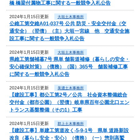
橋 橋梁付属物工事に関する一般競争入札公告
2024年1月15日更新
大垣土木事務所
公維工第交維A01-037号 公共 防災・安全交付金（交
通安全）（翌債）（主）大垣一宮線 他 交通安全施
設工事に関する一般競争入札公告
2024年1月15日更新
大垣土木事務所
県維工第舗補暮7号 県単 舗装道補修（暮らしの安全・
安心確保対策）（債務）（国）365号 舗装補修工事
に関する一般競争入札公告
2024年1月15日更新
美濃土木事務所
【建設工事】都公工第2号／公共 社会資本整備総合
交付金（都市公園）（翌債）岐阜県百年公園北口エン
トランス基盤整備（その1）工事
2024年1月15日更新
郡上土木事務所
【建設工事】単建工第道改く-5-9-1号 県単 道路新設
改良（暮らし安全・安心）（債務）（一）惣則高鷲