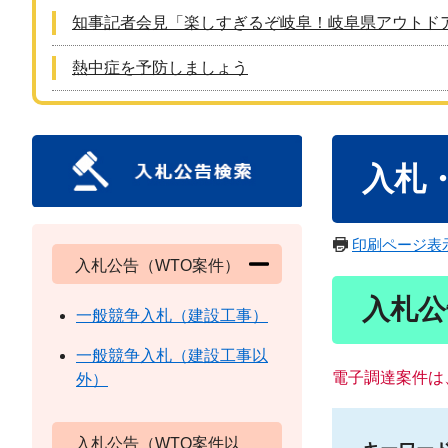
知事記者会見「楽しすぎるぞ岐阜！岐阜県アウトド
熱中症を予防しましょう
本
入札
文
印刷ページ表
入札公告（WTO案件）
入札公
一般競争入札（建設工事）
一般競争入札（建設工事以
電子調達案件は
外）
入札公告（WTO案件以