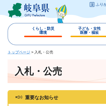
ペ
メ
ふり
ー
ニ
ジ
ュ
の
ー
先
を
くらし・防災
子ども・女性
頭
飛
環境
医療・福祉
で
ば
閉
閉
す
し
じ
じ
。
て
る
る
トップページ
>
入札・公売
本
文
へ
入札・公売
重要なお知らせ