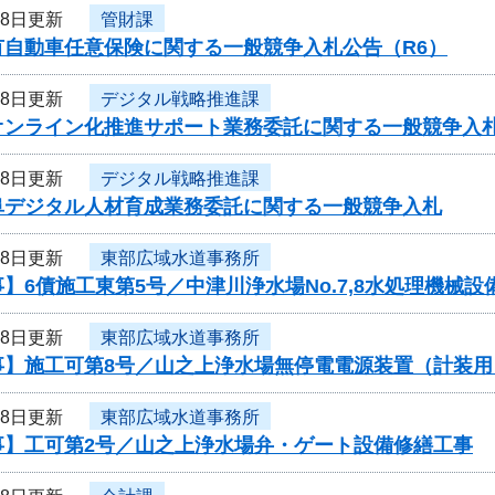
28日更新
管財課
有自動車任意保険に関する一般競争入札公告（R6）
28日更新
デジタル戦略推進課
オンライン化推進サポート業務委託に関する一般競争入
28日更新
デジタル戦略推進課
阜デジタル人材育成業務委託に関する一般競争入札
28日更新
東部広域水道事務所
】6債施工東第5号／中津川浄水場No.7,8水処理機械
28日更新
東部広域水道事務所
事】施工可第8号／山之上浄水場無停電電源装置（計装用
28日更新
東部広域水道事務所
事】工可第2号／山之上浄水場弁・ゲート設備修繕工事