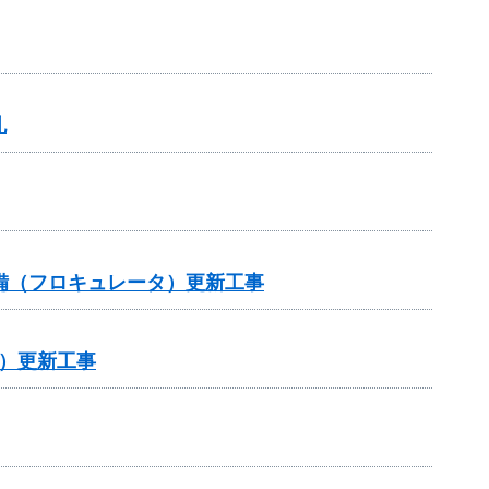
札
設備（フロキュレータ）更新工事
）更新工事