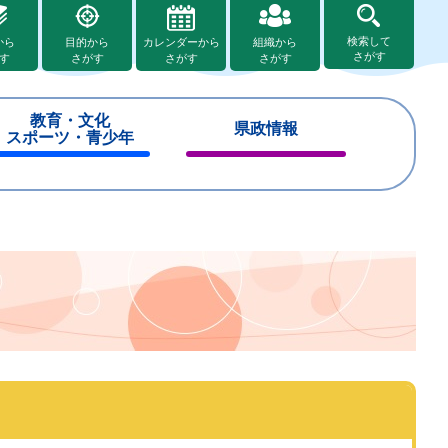
検索して
から
目的から
カレンダーから
組織から
さがす
す
さがす
さがす
さがす
教育・文化
県政情報
スポーツ・青少年
閉
閉
じ
じ
る
る