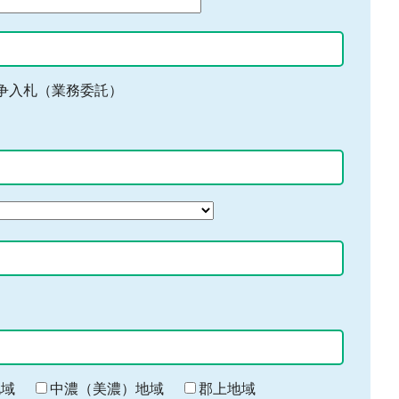
争入札（業務委託）
地域
中濃（美濃）地域
郡上地域