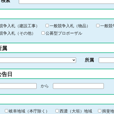
ド検索
検
索
す
る
キ
競争入札（建設工事）
一般競争入札（物品）
一般競
ー
競争入札（その他）
公募型プロポーザル
ワ
ー
所属
ド
を
所属
入
力
公告日
から
期
間
の
終
わ
岐阜地域（本庁除く）
西濃（大垣）地域
揖斐