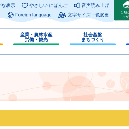
このページの本文へ
がな表示
やさしい にほんご
音声読み上げ
分類
Foreign language
文字サイズ・色変更
さが
産業・農林水産
社会基盤
労働・観光
まちづくり
閉
閉
じ
じ
る
る