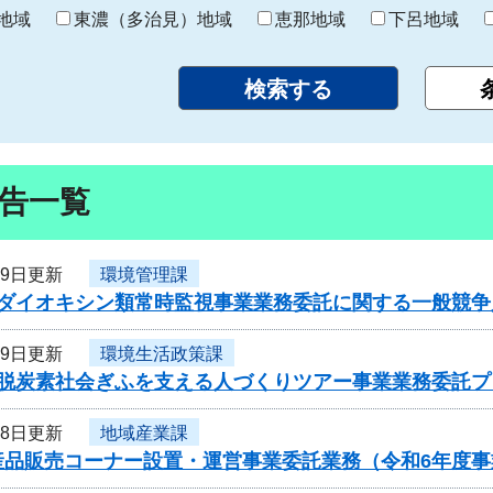
り
地域
東濃（多治見）地域
恵那地域
下呂地域
告一覧
29日更新
環境管理課
度ダイオキシン類常時監視事業業務委託に関する一般競争
29日更新
環境生活政策課
度脱炭素社会ぎふを支える人づくりツアー事業業務委託
28日更新
地域産業課
産品販売コーナー設置・運営事業委託業務（令和6年度