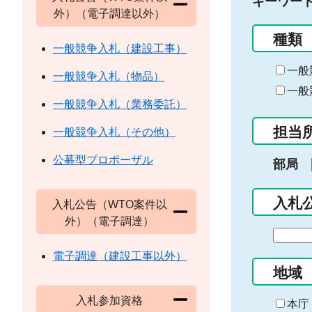
キーワー
外）（電子調達以外）
種類
一般競争入札（建設工事）
一般
一般競争入札（物品）
一般
一般競争入札（業務委託）
担当
一般競争入札（その他）
公募型プロポーザル
部局
入札
入札公告（WTO案件以
外）（電子調達）
期
間
電子調達（建設工事以外）
の
地域
始
入札参加資格
ま
本庁