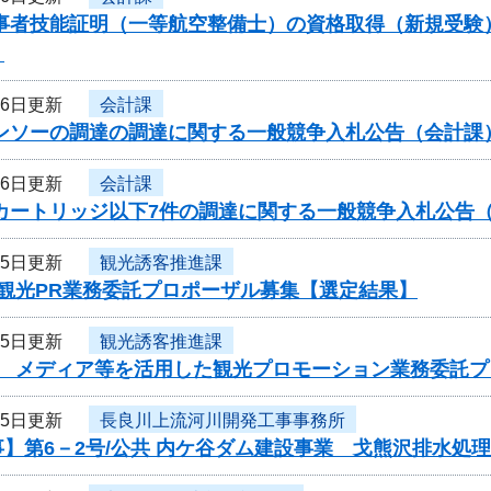
従事者技能証明（一等航空整備士）の資格取得（新規受験
）
26日更新
会計課
ーンソーの調達の調達に関する一般競争入札公告（会計課
26日更新
会計課
ーカートリッジ以下7件の調達に関する一般競争入札公告
25日更新
観光誘客推進課
度観光PR業務委託プロポーザル募集【選定結果】
25日更新
観光誘客推進課
度 メディア等を活用した観光プロモーション業務委託
25日更新
長良川上流河川開発工事事務所
】第6－2号/公共 内ケ谷ダム建設事業 戈熊沢排水処