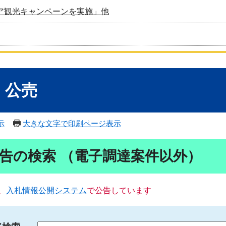
ア観光キャンペーンを実施」他
・公売
示
大きな文字で印刷ページ表示
告の検索 （電子調達案件以外）
、
入札情報公開システム
で公告しています