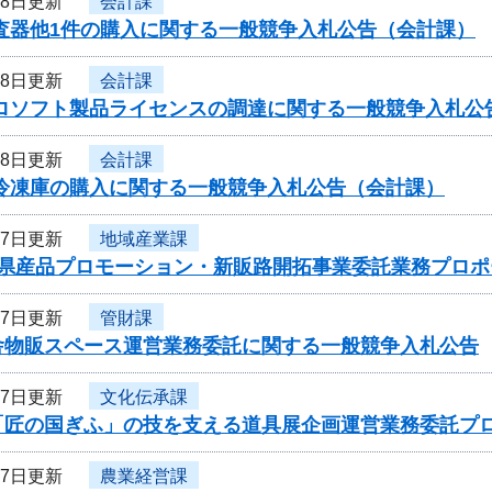
28日更新
会計課
検査器他1件の購入に関する一般競争入札公告（会計課）
28日更新
会計課
クロソフト製品ライセンスの調達に関する一般競争入札公
28日更新
会計課
用冷凍庫の購入に関する一般競争入札公告（会計課）
27日更新
地域産業課
度県産品プロモーション・新販路開拓事業委託業務プロ
27日更新
管財課
舎物販スペース運営業務委託に関する一般競争入札公告
27日更新
文化伝承課
「匠の国ぎふ」の技を支える道具展企画運営業務委託プ
27日更新
農業経営課