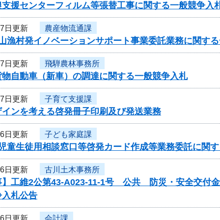
農支援センターフィルム等張替工事に関する一般競争入
27日更新
農産物流通課
農山漁村発イノベーションサポート事業委託業務に関する
27日更新
飛騨農林事務所
貨物自動車（新車）の調達に関する一般競争入札
27日更新
子育て支援課
ザインを考える啓発冊子印刷及び発送業務
26日更新
子ども家庭課
度児童生徒用相談窓口等啓発カード作成等業務委託に関す
26日更新
古川土木事務所
】工維2公第43-A023-11-1号 公共 防災・安全
争入札公告
26日更新
会計課