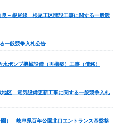
自良～根尾線 根尾工区開設工事に関する一般競
る一般競争入札公告
3汚水ポンプ機械設備（再構築）工事（債務）
敷地区 電気設備更新工事に関する一般競争入札
公園） 岐阜県百年公園北口エントランス基盤整