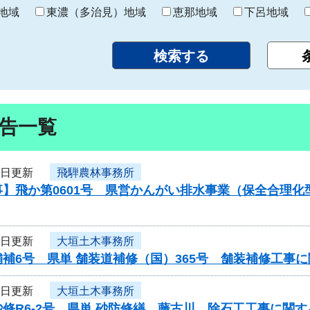
り
地域
東濃（多治見）地域
恵那地域
下呂地域
告一覧
8日更新
飛騨農林事務所
事】飛か第0601号 県営かんがい排水事業（保全合理
8日更新
大垣土木事務所
補6号 県単 舗装道補修（国）365号 舗装補修工事
8日更新
大垣土木事務所
修R6-2号 県単 砂防修繕 藤古川 除石工工事に関