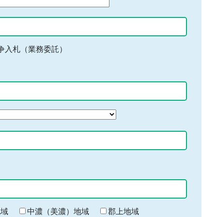
争入札（業務委託）
地域
中濃（美濃）地域
郡上地域