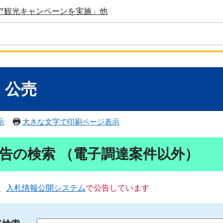
ア観光キャンペーンを実施」他
・公売
示
大きな文字で印刷ページ表示
告の検索 （電子調達案件以外）
、
入札情報公開システム
で公告しています