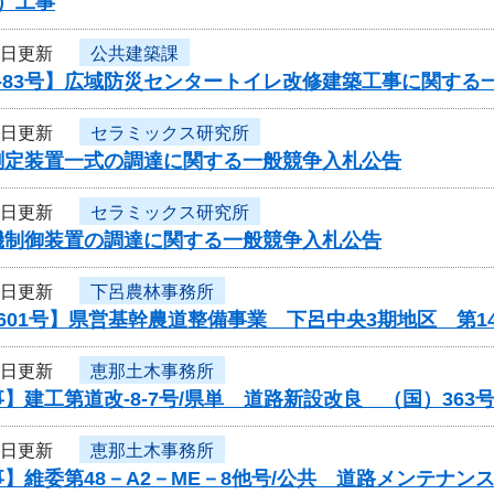
）工事
5日更新
公共建築課
-83号】広域防災センタートイレ改修建築工事に関する
5日更新
セラミックス研究所
測定装置一式の調達に関する一般競争入札公告
5日更新
セラミックス研究所
機制御装置の調達に関する一般競争入札公告
4日更新
下呂農林事務所
601号】県営基幹農道整備事業 下呂中央3期地区 第
4日更新
恵那土木事務所
】建工第道改-8-7号/県単 道路新設改良 （国）36
4日更新
恵那土木事務所
】維委第48－A2－ME－8他号/公共 道路メンテナ