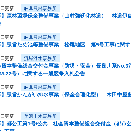
8日更新
岐阜農林事務所
事】森林環境保全整備事業（山村強靭化林道） 林道伊
告
8日更新
岐阜農林事務所
事】県営ため池等整備事業 松尾地区 第5号工事に関す
8日更新
流域浄水事務所
会資本整備総合交付金事業（防災・安全）長良川系No.
-PM-22号）に関する一般競争入札公告
8日更新
岐阜農林事務所
事】県営かんがい排水事業（保全合理化型） 木田中屋
5日更新
美濃土木事務所
事】都公工第1号/公共 社会資本整備総合交付金（都市