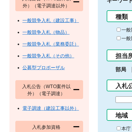
キーワー
外）（電子調達以外）
種類
一般競争入札（建設工事）
一般
一般競争入札（物品）
一般
一般競争入札（業務委託）
担当
一般競争入札（その他）
公募型プロポーザル
部局
入札
入札公告（WTO案件以
外）（電子調達）
期
間
電子調達（建設工事以外）
の
地域
始
入札参加資格
ま
本庁