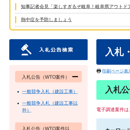
知事記者会見「楽しすぎるぞ岐阜！岐阜県アウトド
熱中症を予防しましょう
本
入札
文
印刷ページ表
入札公告（WTO案件）
入札公
一般競争入札（建設工事）
一般競争入札（建設工事以
電子調達案件は
外）
入札公告（WTO案件以