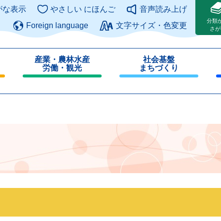
このページの本文へ
がな表示
やさしい にほんご
音声読み上げ
分類
Foreign language
文字サイズ・色変更
さが
産業・農林水産
社会基盤
労働・観光
まちづくり
閉
閉
じ
じ
る
る