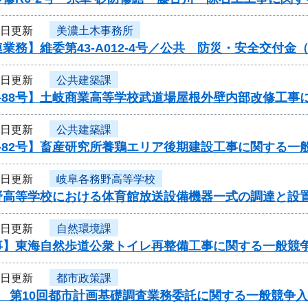
8日更新
美濃土木事務所
業務】維委第43-A012-4号／公共 防災・安全交付
8日更新
公共建築課
-88号】土岐商業高等学校武道場屋根外壁内部改修工事
8日更新
公共建築課
-82号】畜産研究所養鶏エリア後期建設工事に関する一
8日更新
岐阜各務野高等学校
野高等学校における体育館放送設備機器一式の調達と設
8日更新
自然環境課
事】東海自然歩道公衆トイレ再整備工事に関する一般競
8日更新
都市政策課
度 第10回都市計画基礎調査業務委託に関する一般競争