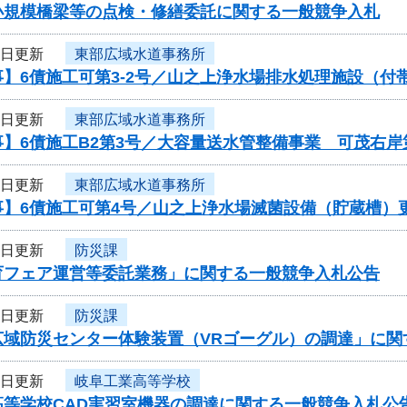
小規模橋梁等の点検・修繕委託に関する一般競争入札
4日更新
東部広域水道事務所
】6債施工可第3-2号／山之上浄水場排水処理施設（付
4日更新
東部広域水道事務所
】6債施工B2第3号／大容量送水管整備事業 可茂右岸
4日更新
東部広域水道事務所
事】6債施工可第4号／山之上浄水場滅菌設備（貯蔵槽）
4日更新
防災課
育フェア運営等委託業務」に関する一般競争入札公告
4日更新
防災課
広域防災センター体験装置（VRゴーグル）の調達」に関
4日更新
岐阜工業高等学校
高等学校CAD実習室機器の調達に関する一般競争入札公