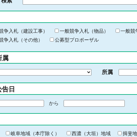
ド検索
検
索
す
る
キ
競争入札（建設工事）
一般競争入札（物品）
一般競
ー
競争入札（その他）
公募型プロポーザル
ワ
ー
所属
ド
を
所属
入
力
公告日
から
期
間
の
終
わ
岐阜地域（本庁除く）
西濃（大垣）地域
揖斐