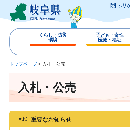
ペ
メ
ふり
ー
ニ
ジ
ュ
の
ー
先
を
くらし・防災
子ども・女性
頭
飛
環境
医療・福祉
で
ば
閉
閉
す
し
じ
じ
。
て
る
る
トップページ
>
入札・公売
本
文
へ
入札・公売
重要なお知らせ