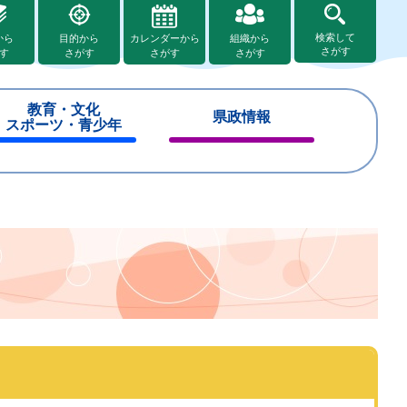
検索して
から
目的から
カレンダーから
組織から
さがす
す
さがす
さがす
さがす
教育・文化
県政情報
スポーツ・青少年
閉
閉
じ
じ
る
る