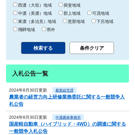
り
西濃（大垣）地域
揖斐地域
中濃（美濃）地域
郡上地域
可茂地域
東濃（多治見）地域
恵那地域
下呂地域
飛騨地域
県外
入札公告一覧
2024年8月30日更新
農業経営課
農業者の経営力向上研修業務委託に関する一般競争入
札公告
2024年8月30日更新
中濃農林事務所
国産軽自動車（ハイブリッド・4WD）の調達に関する
一般競争入札公告