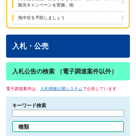
観光キャンペーンを実施」他
熱中症を予防しましょう
本
文
入札・公売
入札公告の検索 （電子調達案件以外）
電子調達案件は、
入札情報公開システム
で公告しています
キーワード検索
検
索
す
種類
る