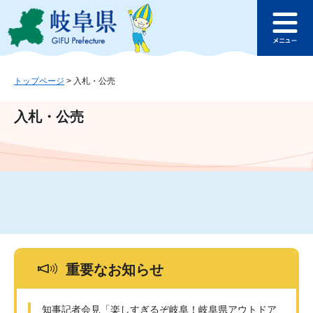
ペ
メ
このページの本文へ
ー
ニ
メ
ジ
ュ
ニ
の
ー
ュ
先
を
ー
頭
飛
トップページ
>
入札・公売
で
ば
す
し
入札・公売
。
て
本
文
へ
重要なお知らせ
知事記者会見「楽しすぎるぞ岐阜！岐阜県アウトドア