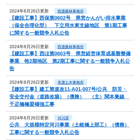
2024年8月26日更新
西濃農林事務所
【建設工事】西保第0602号 県営かんがい排水事業
（保全合理化型） 下立用水東支線地区 第1期工事
に関する一般競争入札公告
2024年8月26日更新
西濃農林事務所
【建設工事】西ほ第0603号 県営経営体育成基盤整備
事業 牧2期地区 第2期工事に関する一般競争入札公
告
2024年8月26日更新
美濃土木事務所
【建設工事】建工第道改11-A01-007号/公共 防災・
安全交付金（道路改築）（債務） （主）関本巣線
千疋橋橋梁補強工事
2024年8月26日更新
河川課
公共 大規模特定河川事業（土岐橋上部工）（債務）
工事に関する一般競争入札公告