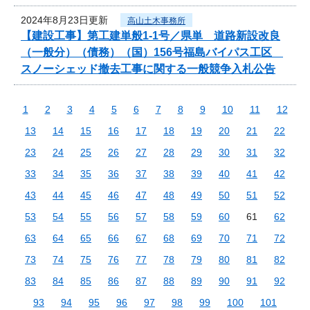
2024年8月23日更新
高山土木事務所
【建設工事】第工建単般1-1号／県単 道路新設改良
（一般分）（債務）（国）156号福島バイパス工区
スノーシェッド撤去工事に関する一般競争入札公告
1
2
3
4
5
6
7
8
9
10
11
12
13
14
15
16
17
18
19
20
21
22
23
24
25
26
27
28
29
30
31
32
33
34
35
36
37
38
39
40
41
42
43
44
45
46
47
48
49
50
51
52
53
54
55
56
57
58
59
60
61
62
63
64
65
66
67
68
69
70
71
72
73
74
75
76
77
78
79
80
81
82
83
84
85
86
87
88
89
90
91
92
93
94
95
96
97
98
99
100
101