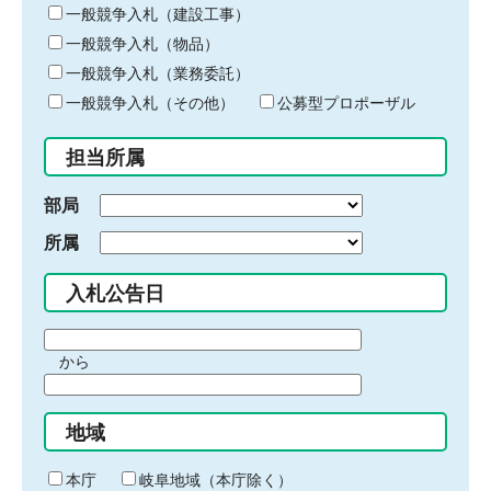
キ
一般競争入札（建設工事）
ー
一般競争入札（物品）
ワ
一般競争入札（業務委託）
ー
ド
一般競争入札（その他）
公募型プロポーザル
を
入
担当所属
力
部局
所属
入札公告日
期
から
間
期
の
間
始
地域
の
ま
終
り
わ
本庁
岐阜地域（本庁除く）