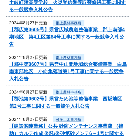
土岐紅陵高等学校 火災受信盤等取替修繕工事に関す
る一般競争入札公告
2024年8月27日更新
郡上農林事務所
【郡広第0605号】県営広域農道整備事業 郡上南部4
期地区 第4工区第84号工事に関する一般競争入札公
告
2024年8月27日更新
郡上農林事務所
【郡中第0607号】県営中山間地域総合整備事業 白鳥
南東部地区 小向集落道第1号工事に関する一般競争
入札公告
2024年8月27日更新
郡上農林事務所
【郡池第0602号】県営ため池等整備事業 西坂地区
第2号工事に関する一般競争入札公告
2024年8月27日更新
可茂土木事務所
【建設関連業務】公共 砂防メンテナンス事業費 （補
助）カルテ作成 委託/委砂第砂メンテ6－1号に関する