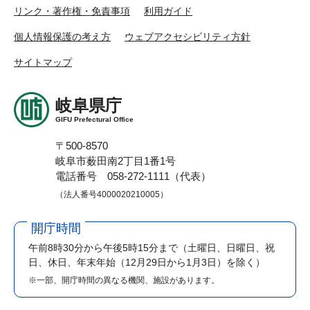
リンク・著作権・免責事項
利用ガイド
個人情報保護の考え方
ウェブアクセシビリティ方針
サイトマップ
岐阜県庁
GIFU Prefectural Office
〒500-8570
岐阜市薮田南2丁目1番1号
電話番号 058-272-1111（代表）
（法人番号4000020210005）
開庁時間
午前8時30分から午後5時15分まで
（土曜日、日曜日、祝
日、休日、年末年始（12月29日から1月3日）を除く）
※一部、開庁時間の異なる機関、施設があります。