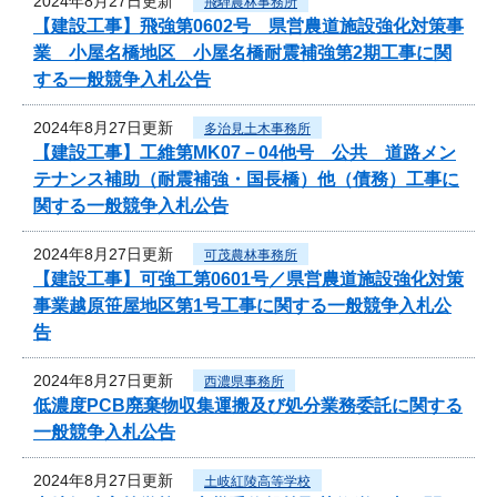
2024年8月27日更新
飛騨農林事務所
【建設工事】飛強第0602号 県営農道施設強化対策事
業 小屋名橋地区 小屋名橋耐震補強第2期工事に関
する一般競争入札公告
2024年8月27日更新
多治見土木事務所
【建設工事】工維第MK07－04他号 公共 道路メン
テナンス補助（耐震補強・国長橋）他（債務）工事に
関する一般競争入札公告
2024年8月27日更新
可茂農林事務所
【建設工事】可強工第0601号／県営農道施設強化対策
事業越原笹屋地区第1号工事に関する一般競争入札公
告
2024年8月27日更新
西濃県事務所
低濃度PCB廃棄物収集運搬及び処分業務委託に関する
一般競争入札公告
2024年8月27日更新
土岐紅陵高等学校