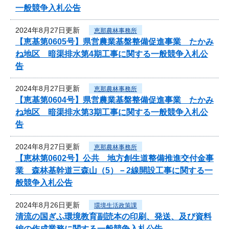
一般競争入札公告
2024年8月27日更新
恵那農林事務所
【恵基第0605号】県営農業基盤整備促進事業 たかみ
ね地区 暗渠排水第4期工事に関する一般競争入札公
告
2024年8月27日更新
恵那農林事務所
【恵基第0604号】県営農業基盤整備促進事業 たかみ
ね地区 暗渠排水第3期工事に関する一般競争入札公
告
2024年8月27日更新
恵那農林事務所
【恵林第0602号】公共 地方創生道整備推進交付金事
業 森林基幹道三森山（5）－2線開設工事に関する一
般競争入札公告
2024年8月26日更新
環境生活政策課
清流の国ぎふ環境教育副読本の印刷、発送、及び資料
編の作成業務に関する一般競争入札公告