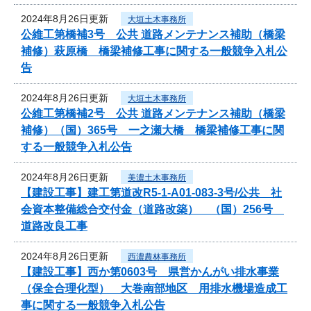
2024年8月26日更新
大垣土木事務所
公維工第橋補3号 公共 道路メンテナンス補助（橋梁
補修）萩原橋 橋梁補修工事に関する一般競争入札公
告
2024年8月26日更新
大垣土木事務所
公維工第橋補2号 公共 道路メンテナンス補助（橋梁
補修）（国）365号 一之瀬大橋 橋梁補修工事に関
する一般競争入札公告
2024年8月26日更新
美濃土木事務所
【建設工事】建工第道改R5-1-A01-083-3号/公共 社
会資本整備総合交付金（道路改築） （国）256号
道路改良工事
2024年8月26日更新
西濃農林事務所
【建設工事】西か第0603号 県営かんがい排水事業
（保全合理化型） 大巻南部地区 用排水機場造成工
事に関する一般競争入札公告