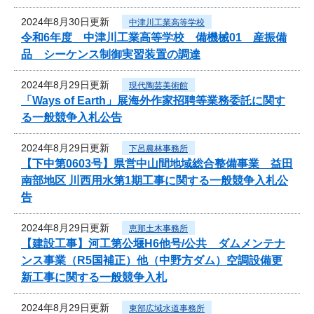
2024年8月30日更新
中津川工業高等学校
令和6年度 中津川工業高等学校 備機械01 産振備
品 シーケンス制御実習装置の調達
2024年8月29日更新
現代陶芸美術館
「Ways of Earth」展海外作家招聘等業務委託に関す
る一般競争入札公告
2024年8月29日更新
下呂農林事務所
【下中第0603号】県営中山間地域総合整備事業 益田
南部地区 川西用水第1期工事に関する一般競争入札公
告
2024年8月29日更新
恵那土木事務所
【建設工事】河工第公堰H6他号/公共 ダムメンテナ
ンス事業（R5国補正）他（中野方ダム）空調設備更
新工事に関する一般競争入札
2024年8月29日更新
東部広域水道事務所