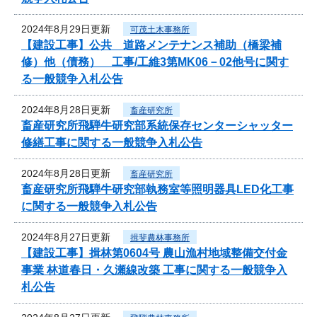
2024年8月29日更新
可茂土木事務所
【建設工事】公共 道路メンテナンス補助（橋梁補
修）他（債務） 工事/工維3第MK06－02他号に関す
る一般競争入札公告
2024年8月28日更新
畜産研究所
畜産研究所飛騨牛研究部系統保存センターシャッター
修繕工事に関する一般競争入札公告
2024年8月28日更新
畜産研究所
畜産研究所飛騨牛研究部執務室等照明器具LED化工事
に関する一般競争入札公告
2024年8月27日更新
揖斐農林事務所
【建設工事】揖林第0604号 農山漁村地域整備交付金
事業 林道春日・久瀬線改築 工事に関する一般競争入
札公告