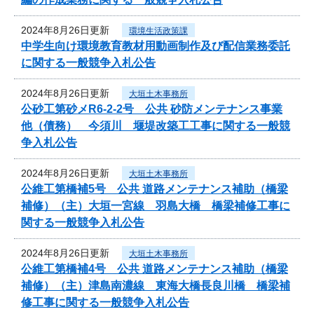
2024年8月26日更新
環境生活政策課
中学生向け環境教育教材用動画制作及び配信業務委託
に関する一般競争入札公告
2024年8月26日更新
大垣土木事務所
公砂工第砂メR6-2-2号 公共 砂防メンテナンス事業
他（債務） 今須川 堰堤改築工工事に関する一般競
争入札公告
2024年8月26日更新
大垣土木事務所
公維工第橋補5号 公共 道路メンテナンス補助（橋梁
補修）（主）大垣一宮線 羽島大橋 橋梁補修工事に
関する一般競争入札公告
2024年8月26日更新
大垣土木事務所
公維工第橋補4号 公共 道路メンテナンス補助（橋梁
補修）（主）津島南濃線 東海大橋長良川橋 橋梁補
修工事に関する一般競争入札公告