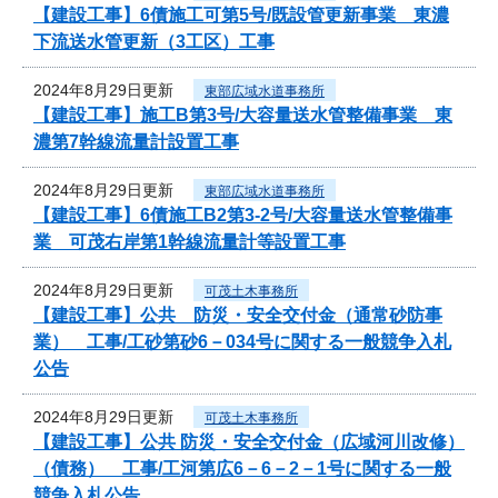
【建設工事】6債施工可第5号/既設管更新事業 東濃
下流送水管更新（3工区）工事
2024年8月29日更新
東部広域水道事務所
【建設工事】施工B第3号/大容量送水管整備事業 東
濃第7幹線流量計設置工事
2024年8月29日更新
東部広域水道事務所
【建設工事】6債施工B2第3-2号/大容量送水管整備事
業 可茂右岸第1幹線流量計等設置工事
2024年8月29日更新
可茂土木事務所
【建設工事】公共 防災・安全交付金（通常砂防事
業） 工事/工砂第砂6－034号に関する一般競争入札
公告
2024年8月29日更新
可茂土木事務所
【建設工事】公共 防災・安全交付金（広域河川改修）
（債務） 工事/工河第広6－6－2－1号に関する一般
競争入札公告