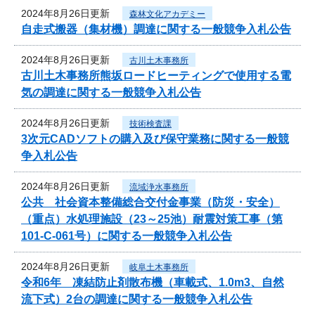
2024年8月26日更新
森林文化アカデミー
自走式搬器（集材機）調達に関する一般競争入札公告
2024年8月26日更新
古川土木事務所
古川土木事務所熊坂ロードヒーティングで使用する電
気の調達に関する一般競争入札公告
2024年8月26日更新
技術検査課
3次元CADソフトの購入及び保守業務に関する一般競
争入札公告
2024年8月26日更新
流域浄水事務所
公共 社会資本整備総合交付金事業（防災・安全）
（重点）水処理施設（23～25池）耐震対策工事（第
101-C-061号）に関する一般競争入札公告
2024年8月26日更新
岐阜土木事務所
令和6年 凍結防止剤散布機（車載式、1.0m3、自然
流下式）2台の調達に関する一般競争入札公告