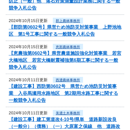
防止（一般）他 落石対策測量設計業務に関する一般
競争入札公告
2024年10月15日更新
郡上農林事務所
【郡防第0602号】県営ため池防災対策事業 上野池地
区 第1号工事に関する一般競争入札公告
2024年10月15日更新
恵那農林事務所
【恵農強第0602号】県営農道施設強化対策事業 若宮
大橋地区 若宮大橋耐震補強第6期工事に関する一般
競争入札公告
2024年10月11日更新
西濃農林事務所
【建設工事】西防第0602号 県営ため池防災対策事
業 入谷馬瀬用水路地区 第2期用水路工事に関する
一般競争入札公告
2024年10月11日更新
美濃土木事務所
【建設工事】建工第道改4-10号/県単 道路新設改良
（一般分）（債務）（一）大原富之保線 他 道路改