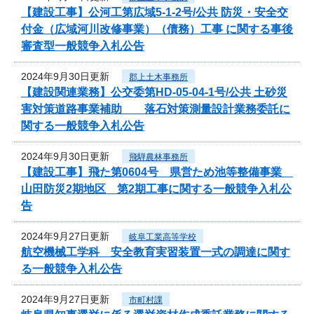
【建設工事】公河工第広域5-1-2号/公共 防災・安全交
付金（広域河川改修事業）（債務）工事 に関する事後
審査型一般競争入札公告
2024年9月30日更新
郡上土木事務所
【建設関連業務】公交委第HD-05-04-1号/公共 土砂災
害対策道路事業補助 落石対策測量設計業務委託に
関する一般競争入札公告
2024年9月30日更新
飛騨農林事務所
【建設工事】飛た第0604号 県営ため池等整備事業
山田防災2期地区 第2期工事に関する一般競争入札公
告
2024年9月27日更新
岐阜工業高等学校
航空機械工学科 安全教育実習装置一式の調達に関す
る一般競争入札公告
2024年9月27日更新
市町村課