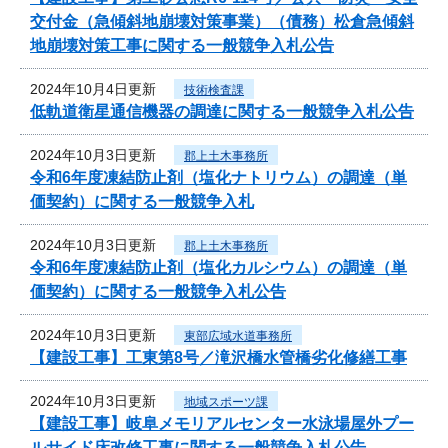
交付金（急傾斜地崩壊対策事業）（債務）松倉急傾斜
地崩壊対策工事に関する一般競争入札公告
2024年10月4日更新
技術検査課
低軌道衛星通信機器の調達に関する一般競争入札公告
2024年10月3日更新
郡上土木事務所
令和6年度凍結防止剤（塩化ナトリウム）の調達（単
価契約）に関する一般競争入札
2024年10月3日更新
郡上土木事務所
令和6年度凍結防止剤（塩化カルシウム）の調達（単
価契約）に関する一般競争入札公告
2024年10月3日更新
東部広域水道事務所
【建設工事】工東第8号／滝沢橋水管橋劣化修繕工事
2024年10月3日更新
地域スポーツ課
【建設工事】岐阜メモリアルセンター水泳場屋外プー
ルサイド床改修工事に関する一般競争入札公告