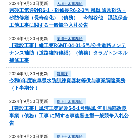
2024年9月30日更新
大垣土木事務所
県砂工第通砂R6-1・砂修長R6-2-3号 県単 通常砂防・
砂防修繕（長寿命化）（債務） 今熊谷他 渓流保全
工他工事に関する一般競争入札公告
2024年9月30日更新
美濃土木事務所
【建設工事】維工第R6MT-04-01-5号/公共道路メンテ
ナンス補助（道路維持修繕）（債務）タラガトンネル
補修工事
2024年9月30日更新
河川課
令和6年度岐阜県水防訓練資器材等供与事業調達業務
（下半期分 ）
2024年9月30日更新
郡上土木事務所
【建設工事】単河工第局改5-5-1号/県単 河川局部改良
事業（債務）工事 に関する事後審査型一般競争入札公
告
2024年9月30日更新
郡上土木事務所