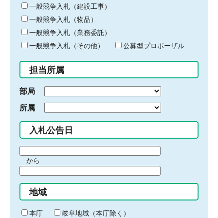
キ
一般競争入札（建設工事）
ー
一般競争入札（物品）
ワ
一般競争入札（業務委託）
ー
ド
一般競争入札（その他）
公募型プロポーザル
を
入
担当所属
力
部局
所属
入札公告日
期
から
間
期
の
間
始
地域
の
ま
終
り
わ
本庁
岐阜地域（本庁除く）