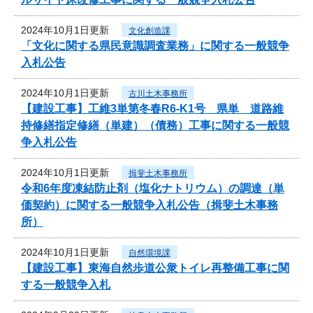
2024年10月1日更新
文化創造課
「文化に関する県民意識調査業務」に関する一般競争
入札公告
2024年10月1日更新
古川土木事務所
【建設工事】工維3単第冬春R6-K1号 県単 道路維
持修繕指定修繕（単建）（債務）工事に関する一般競
争入札公告
2024年10月1日更新
揖斐土木事務所
令和6年度凍結防止剤（塩化ナトリウム）の調達（単
価契約）に関する一般競争入札公告（揖斐土木事務
所）
2024年10月1日更新
自然環境課
【建設工事】東海自然歩道公衆トイレ再整備工事に関
する一般競争入札