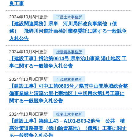
良工事
2024年10月8日更新
下呂土木事務所
【建設関連業務】県単 河川局部改良事業他（債
務） 飛騨川河道計画検討業務委託に関する一般競争
入札公告
2024年10月8日更新
揖斐農林事務所
【建設工事】揖治第0614号 県単治山事業 湯山地区 工
事に関する一般競争入札公告
2024年10月8日更新
可茂農林事務所
【建設工事】可中工第0605号／県営中山間地域総合整
備事業緑と清流の里七宗地区上中切用水第1号工事に
関する一般競争入札公告
2024年10月8日更新
揖斐土木事務所
【建設工事】第維工43－A101-B03-2他号 公共 積
寒対策道路事業（徳山除雪基地）（債務）工事に関す
る一般競争入札公告