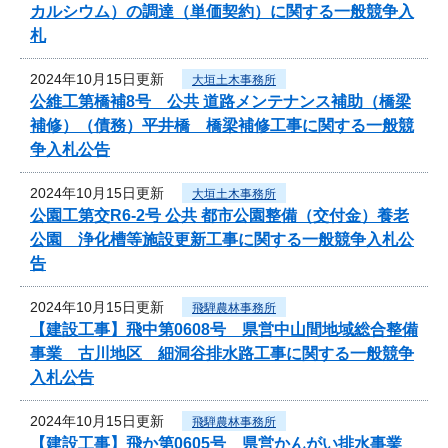
カルシウム）の調達（単価契約）に関する一般競争入
札
2024年10月15日更新
大垣土木事務所
公維工第橋補8号 公共 道路メンテナンス補助（橋梁
補修）（債務）平井橋 橋梁補修工事に関する一般競
争入札公告
2024年10月15日更新
大垣土木事務所
公園工第交R6-2号 公共 都市公園整備（交付金）養老
公園 浄化槽等施設更新工事に関する一般競争入札公
告
2024年10月15日更新
飛騨農林事務所
【建設工事】飛中第0608号 県営中山間地域総合整備
事業 古川地区 細洞谷排水路工事に関する一般競争
入札公告
2024年10月15日更新
飛騨農林事務所
【建設工事】飛か第0605号 県営かんがい排水事業