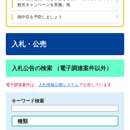
観光キャンペーンを実施」他
熱中症を予防しましょう
本
文
入札・公売
入札公告の検索 （電子調達案件以外）
電子調達案件は、
入札情報公開システム
で公告しています
キーワード検索
検
索
す
種類
る