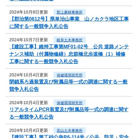
2024年10月8日更新
郡上農林事務所
【郡治第0612号】県単治山事業 山ノカクラ地区工事
に関する一般競争入札公告
2024年10月7日更新
岐阜土木事務所
【建設工事】維持工事第MF01-02号 公共 道路メンテ
ナンス補助（付属物修繕）忠節橋北歩道橋（1）補修
工事に関する一般競争入札公告
2024年10月4日更新
保健環境研究所
閉鎖系ろ過装置及び附属品等一式の調達に関する一般
競争入札公告
2024年10月4日更新
保健環境研究所
リアルタイムPCR装置及び附属品等一式の調達に関す
る一般競争入札公告
2024年10月4日更新
高山土木事務所
【建設工事】第工砂公急R6-114号／公共 防災・安全