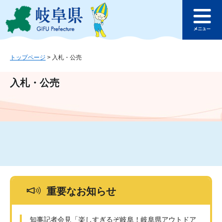
ペ
メ
このページの本文へ
ー
ニ
メ
ジ
ュ
ニ
の
ー
ュ
先
を
ー
頭
飛
トップページ
>
入札・公売
で
ば
す
し
入札・公売
。
て
本
文
へ
重要なお知らせ
知事記者会見「楽しすぎるぞ岐阜！岐阜県アウトドア