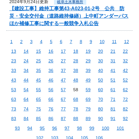
2024年9月24日更新
岐阜土木事務所
【建設工事】維持工事第43-A023-01-2号 公共 防
災・安全交付金（道路維持修繕）上中町アンダーパス
ほか補修工事に関する一般競争入札公告
1
2
3
4
5
6
7
8
9
10
11
12
13
14
15
16
17
18
19
20
21
22
23
24
25
26
27
28
29
30
31
32
33
34
35
36
37
38
39
40
41
42
43
44
45
46
47
48
49
50
51
52
53
54
55
56
57
58
59
60
61
62
63
64
65
66
67
68
69
70
71
72
73
74
75
76
77
78
79
80
81
82
83
84
85
86
87
88
89
90
91
92
93
94
95
96
97
98
99
100
101
102
103
104
105
106