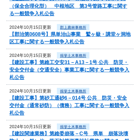
（保全合理化型） 中根地区 第3号管路工事に関す
る一般競争入札公告
2024年10月15日更新
郡上農林事務所
【郡治第0608号】県単治山事業 鷲ヶ嶽・講堂ヶ洞地
区工事に関する一般競争入札公告
2024年10月15日更新
揖斐土木事務所
【建設工事】第維工交安31－A13－1号 公共 防災・
安全交付金（交通安全）事業工事に関する一般競争入
札公告
2024年10月15日更新
揖斐土木事務所
【建設工事】第砂工通砂6－014号 公共 防災・安全
交付金（通常砂防）（債務）工事に関する一般競争入
札公告
2024年10月15日更新
揖斐土木事務所
【建設関連業務】第維委崩落－C号 県単 崩落決壊