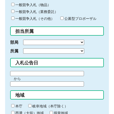
ー
一般競争入札（物品）
ワ
一般競争入札（業務委託）
ー
ド
一般競争入札（その他）
公募型プロポーザル
を
入
担当所属
力
部局
所属
入札公告日
期
から
間
期
の
間
始
地域
の
ま
終
り
わ
本庁
岐阜地域（本庁除く）
り
西濃（大垣）地域
揖斐地域