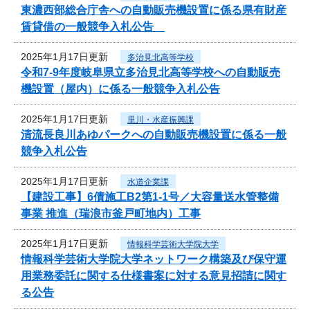
東濃西部総合庁舎への自動販売機設置に係る県有財産
賃貸借の一般競争入札公告
2025年1月17日更新
多治見北高等学校
令和7‐9年度岐阜県立多治見北高等学校への自動販売
機設置（屋内）に係る一般競争入札公告
2025年1月17日更新
里川・水産振興課
清流長良川あゆパークへの自動販売機設置に係る一般
競争入札公告
2025年1月17日更新
水道企業課
【建設工事】6債施工B2第1-1号／大容量送水管整備
事業 推進（瑞浪市釜戸町地内）工事
2025年1月17日更新
情報科学芸術大学院大学
情報科学芸術大学院大学ネットワーク構築及び保守運
用業務委託に関する仕様書案に対する意見招請に関す
る公告