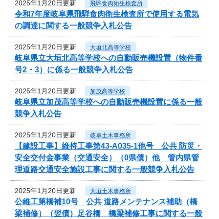
2025年1月20日更新
飛騨食肉衛生検査所
令和7年度岐阜県飛騨食肉衛生検査所で使用する電気
の調達に関する一般競争入札公告
2025年1月20日更新
大垣北高等学校
岐阜県立大垣北高等学校への自動販売機設置（物件番
号2・3）に係る一般競争入札公告
2025年1月20日更新
加茂高等学校
岐阜県立加茂高等学校への自動販売機設置に係る一般
競争入札公告
2025年1月20日更新
岐阜土木事務所
【建設工事】維持工事第43-A035-1他号 公共 防災・
安全交付金事業（交通安全）（0県債）他 管内県管
理道路交通安全施設工事に関する一般競争入札公告
2025年1月20日更新
大垣土木事務所
公維工第橋補10号 公共 道路メンテナンス補助（橋
梁補修）（翌債）足谷橋 橋梁補修工事に関する一般