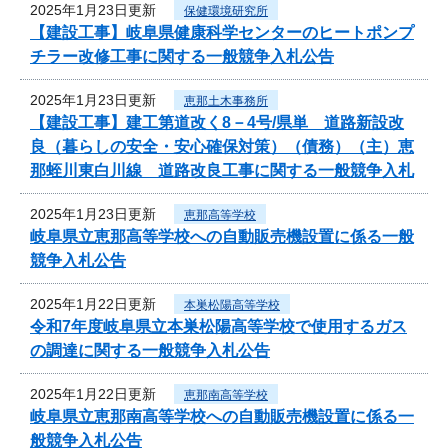
2025年1月23日更新
保健環境研究所
【建設工事】岐阜県健康科学センターのヒートポンプ
チラー改修工事に関する一般競争入札公告
2025年1月23日更新
恵那土木事務所
【建設工事】建工第道改く8－4号/県単 道路新設改
良（暮らしの安全・安心確保対策）（債務）（主）恵
那蛭川東白川線 道路改良工事に関する一般競争入札
2025年1月23日更新
恵那高等学校
岐阜県立恵那高等学校への自動販売機設置に係る一般
競争入札公告
2025年1月22日更新
本巣松陽高等学校
令和7年度岐阜県立本巣松陽高等学校で使用するガス
の調達に関する一般競争入札公告
2025年1月22日更新
恵那南高等学校
岐阜県立恵那南高等学校への自動販売機設置に係る一
般競争入札公告