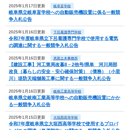
2025年1月17日更新
岐阜盲学校
岐阜県立岐阜盲学校への自動販売機設置に係る一般競
争入札公告
2025年1月16日更新
下呂看護専門学校
令和7年度岐阜県立下呂看護専門学校で使用する電気
の調達に関する一般競争入札公告
2025年1月16日更新
恵那土木事務所
【建設工事】河工第局改暮8－2他号/県単 河川局部
改良（暮らしの安全・安心確保対策）（債務）（小里
川）堤防天端舗装工事に関する一般競争入札公告
2025年1月16日更新
岐南工業高等学校
岐阜県立岐南工業高等学校への自動販売機設置にかか
る一般競争入札公告
2025年1月15日更新
大垣西高等学校
令和7年度岐阜県立大垣西高等学校で使用するプロパ