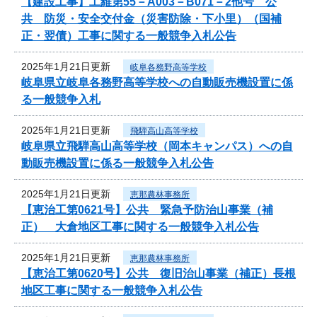
【建設工事】工維第55－A003－B071－2他号 公
共 防災・安全交付金（災害防除・下小里）（国補
正・翌債）工事に関する一般競争入札公告
2025年1月21日更新
岐阜各務野高等学校
岐阜県立岐阜各務野高等学校への自動販売機設置に係
る一般競争入札
2025年1月21日更新
飛騨高山高等学校
岐阜県立飛騨高山高等学校（岡本キャンパス）への自
動販売機設置に係る一般競争入札公告
2025年1月21日更新
恵那農林事務所
【恵治工第0621号】公共 緊急予防治山事業（補
正） 大倉地区工事に関する一般競争入札公告
2025年1月21日更新
恵那農林事務所
【恵治工第0620号】公共 復旧治山事業（補正）長根
地区工事に関する一般競争入札公告