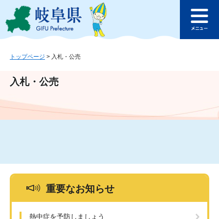
ペ
メ
このページの本文へ
ー
ニ
メ
ジ
ュ
ニ
の
ー
ュ
先
を
ー
頭
飛
トップページ
>
入札・公売
で
ば
す
し
入札・公売
。
て
本
文
へ
重要なお知らせ
熱中症を予防しましょう