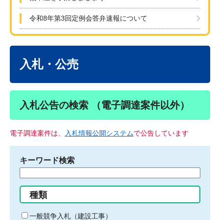
令和8年第3回定例会答弁速報について
本
文
入札・公売
入札公告の検索 （電子調達案件以外）
電子調達案件は、
入札情報公開システム
で公告しています
キーワード検索
検
索
す
種類
る
キ
一般競争入札（建設工事）