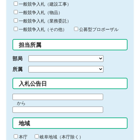
キ
一般競争入札（建設工事）
ー
一般競争入札（物品）
ワ
一般競争入札（業務委託）
ー
ド
一般競争入札（その他）
公募型プロポーザル
を
入
担当所属
力
部局
所属
入札公告日
期
から
間
期
の
間
始
地域
の
ま
終
り
わ
本庁
岐阜地域（本庁除く）