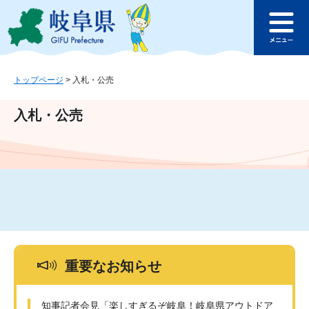
ペ
メ
このページの本文へ
ー
ニ
メ
ジ
ュ
ニ
の
ー
ュ
先
を
ー
頭
飛
トップページ
>
入札・公売
で
ば
す
し
入札・公売
。
て
本
文
へ
重要なお知らせ
知事記者会見「楽しすぎるぞ岐阜！岐阜県アウトドア