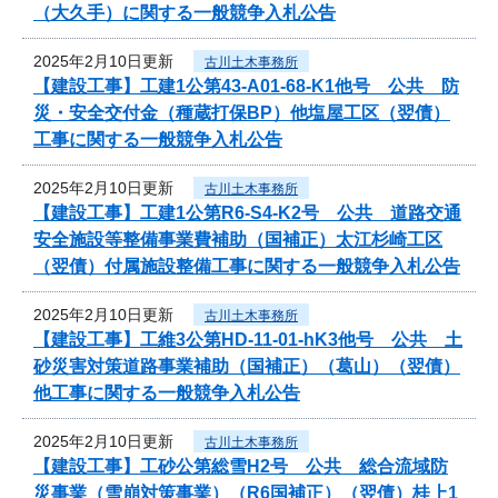
（大久手）に関する一般競争入札公告
2025年2月10日更新
古川土木事務所
【建設工事】工建1公第43-A01-68-K1他号 公共 防
災・安全交付金（種蔵打保BP）他塩屋工区（翌債）
工事に関する一般競争入札公告
2025年2月10日更新
古川土木事務所
【建設工事】工建1公第R6-S4-K2号 公共 道路交通
安全施設等整備事業費補助（国補正）太江杉崎工区
（翌債）付属施設整備工事に関する一般競争入札公告
2025年2月10日更新
古川土木事務所
【建設工事】工維3公第HD-11-01-hK3他号 公共 土
砂災害対策道路事業補助（国補正）（葛山）（翌債）
他工事に関する一般競争入札公告
2025年2月10日更新
古川土木事務所
【建設工事】工砂公第総雪H2号 公共 総合流域防
災事業（雪崩対策事業）（R6国補正）（翌債）桂上1