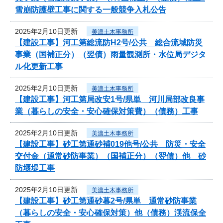
雪崩防護壁工事に関する一般競争入札公告
2025年2月10日更新
美濃土木事務所
【建設工事】河工第総流防H2号/公共 総合流域防災
事業（国補正分）（翌債）雨量観測所・水位局デジタ
ル化更新工事
2025年2月10日更新
美濃土木事務所
【建設工事】河工第局改安1号/県単 河川局部改良事
業（暮らしの安全・安心確保対策費）（債務）工事
2025年2月10日更新
美濃土木事務所
【建設工事】砂工第通砂補019他号/公共 防災・安全
交付金（通常砂防事業）（国補正分）（翌債）他 砂
防堰堤工事
2025年2月10日更新
美濃土木事務所
【建設工事】砂工第通砂暮2号/県単 通常砂防事業
（暮らしの安全・安心確保対策）他（債務）渓流保全