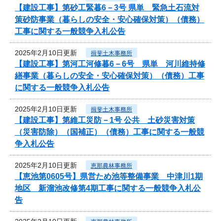
【建設工事】第砂工緊暮6－3号 県単 緊急土石流対
策砂防事業（暮らしの安全・安心確保対策）（債務）
工事に関する一般競争入札公告
2025年2月10日更新
揖斐土木事務所
【建設工事】第河工河修暮6－6号 県単 河川維持修
繕事業（暮らしの安全・安心確保対策）（債務）工事
に関する一般競争入札公告
2025年2月10日更新
揖斐土木事務所
【建設工事】第維工災防－1号 公共 土砂災害対策
（災害防除）（国補正）（債務）工事に関する一般競
争入札公告
2025年2月10日更新
恵那農林事務所
【恵池第0605号】県営ため池等整備事業 中津川1期
地区 新溜池改修第4期工事に関する一般競争入札公
告