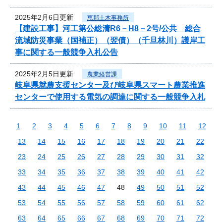
2025年2月6日更新
恵那土木事務所
【建設工事】河工第公総清R6－H8－2号/公共 総合
流域防災事業（国補正）（翌債）（千旦林川）護岸工
事に関する一般競争入札公告
2025年2月5日更新
農業経営課
岐阜県就農支援センター及び岐阜県スマート農業推進
センターで使用する電気の調達に関する一般競争入札
1
2
3
4
5
6
7
8
9
10
11
12
13
14
15
16
17
18
19
20
21
22
23
24
25
26
27
28
29
30
31
32
33
34
35
36
37
38
39
40
41
42
43
44
45
46
47
48
49
50
51
52
53
54
55
56
57
58
59
60
61
62
63
64
65
66
67
68
69
70
71
72