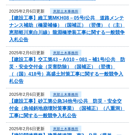
2025年2月6日更新
恵那土木事務所
【建設工事】維工第MKH08－05号/公共 道路メンテ
ナンス補助（橋梁補修）（国補正）（翌債）（（主）
恵那蛭川東白川線）龍淵橋塗装工事に関する一般競争
入札公告
2025年2月6日更新
恵那土木事務所
【建設工事】交工第43－A010－081－補1号/公共 防
災・安全交付金（災害防除）（国補正）（翌債）
（（国）418号）高盛土対策工事に関する一般競争入
札公告
2025年2月6日更新
恵那土木事務所
【建設工事】砂工第公急34他号/公共 防災・安全交
付金（急傾斜地崩壊対策事業）（国補正）（八重洞）
工事に関する一般競争入札公告
2025年2月6日更新
恵那土木事務所