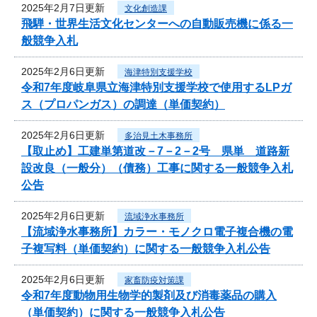
2025年2月7日更新
文化創造課
飛騨・世界生活文化センターへの自動販売機に係る一
般競争入札
2025年2月6日更新
海津特別支援学校
令和7年度岐阜県立海津特別支援学校で使用するLPガ
ス（プロパンガス）の調達（単価契約）
2025年2月6日更新
多治見土木事務所
【取止め】工建単第道改－7－2－2号 県単 道路新
設改良（一般分）（債務）工事に関する一般競争入札
公告
2025年2月6日更新
流域浄水事務所
【流域浄水事務所】カラー・モノクロ電子複合機の電
子複写料（単価契約）に関する一般競争入札公告
2025年2月6日更新
家畜防疫対策課
令和7年度動物用生物学的製剤及び消毒薬品の購入
（単価契約）に関する一般競争入札公告