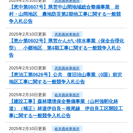
2025年2月10日更新
恵那農林事務所
【恵中第0607号】県営中山間地域総合整備事業 岩
村・山岡地区 農地防災第2期他工事に関する一般競
争入札公告
2025年2月10日更新
恵那農林事務所
【恵か第0602号】県営かんがい排水事業（保全合理化
型） 小郷地区 第4期工事に関する一般競争入札公
告
2025年2月10日更新
恵那農林事務所
【恵治工第0626号】公共 復旧治山事業（0国）前沢
地区工事に関する一般競争入札公告
2025年2月10日更新
岐阜農林事務所
【建設工事】森林環境保全整備事業（山村強靭化林
道）（補正）林道伊自良～根尾線 伊自良工区開設工
事に関する一般競争入札公告
2025年2月10日更新
岐阜農林事務所