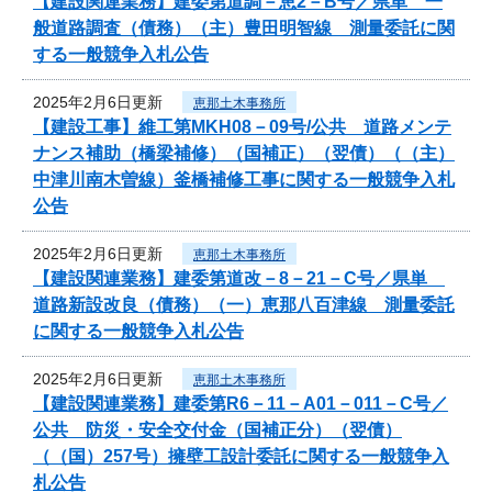
【建設関連業務】建委第道調－恵2－B号／県単 一
般道路調査（債務）（主）豊田明智線 測量委託に関
する一般競争入札公告
2025年2月6日更新
恵那土木事務所
【建設工事】維工第MKH08－09号/公共 道路メンテ
ナンス補助（橋梁補修）（国補正）（翌債）（（主）
中津川南木曽線）釜橋補修工事に関する一般競争入札
公告
2025年2月6日更新
恵那土木事務所
【建設関連業務】建委第道改－8－21－C号／県単
道路新設改良（債務）（一）恵那八百津線 測量委託
に関する一般競争入札公告
2025年2月6日更新
恵那土木事務所
【建設関連業務】建委第R6－11－A01－011－C号／
公共 防災・安全交付金（国補正分）（翌債）
（（国）257号）擁壁工設計委託に関する一般競争入
札公告