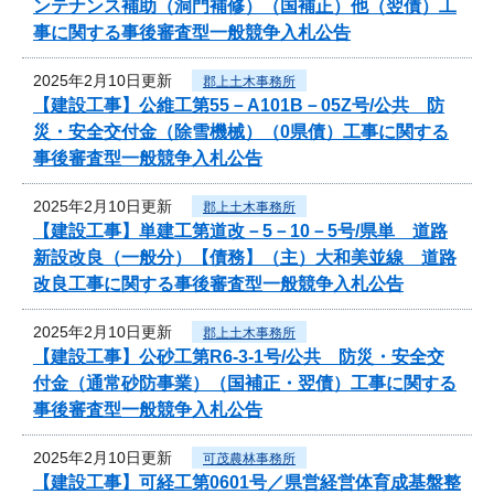
ンテナンス補助（洞門補修）（国補正）他（翌債）工
事に関する事後審査型一般競争入札公告
2025年2月10日更新
郡上土木事務所
【建設工事】公維工第55－A101B－05Z号/公共 防
災・安全交付金（除雪機械）（0県債）工事に関する
事後審査型一般競争入札公告
2025年2月10日更新
郡上土木事務所
【建設工事】単建工第道改－5－10－5号/県単 道路
新設改良（一般分）【債務】（主）大和美並線 道路
改良工事に関する事後審査型一般競争入札公告
2025年2月10日更新
郡上土木事務所
【建設工事】公砂工第R6-3-1号/公共 防災・安全交
付金（通常砂防事業）（国補正・翌債）工事に関する
事後審査型一般競争入札公告
2025年2月10日更新
可茂農林事務所
【建設工事】可経工第0601号／県営経営体育成基盤整