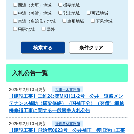
り
西濃（大垣）地域
揖斐地域
中濃（美濃）地域
郡上地域
可茂地域
東濃（多治見）地域
恵那地域
下呂地域
飛騨地域
県外
入札公告一覧
2025年2月10日更新
古川土木事務所
【建設工事】工維2公第MKH11-2号 公共 道路メン
テナンス補助（橋梁修繕）（国補正分）（翌債）細越
橋修繕工事に関する一般競争入札公告
2025年2月10日更新
飛騨農林事務所
【建設工事】飛治第0623号 公共補正 復旧治山工事