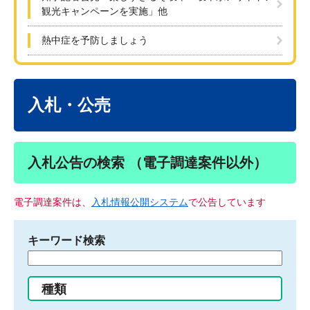
観光キャンペーンを実施」他
熱中症を予防しましょう
本
文
入札・公売
入札公告の検索 （電子調達案件以外）
電子調達案件は、
入札情報公開システム
で公告しています
キーワード検索
検
索
す
種類
る