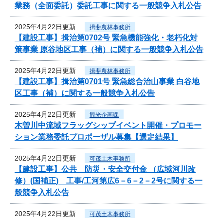
業務（全面委託）委託工事に関する一般競争入札公告
2025年4月22日更新
揖斐農林事務所
【建設工事】揖治第0702号 緊急機能強化・老朽化対
策事業 原谷地区工事（補）に関する一般競争入札公告
2025年4月22日更新
揖斐農林事務所
【建設工事】揖治第0701号 緊急総合治山事業 白谷地
区工事（補）に関する一般競争入札公告
2025年4月22日更新
観光企画課
木曽川中流域フラッグシップイベント開催・プロモー
ション業務委託プロポーザル募集【選定結果】
2025年4月22日更新
可茂土木事務所
【建設工事】公共 防災・安全交付金 （広域河川改
修）(国補正) 工事/工河第広6－6－2－2号に関する一
般競争入札公告
2025年4月22日更新
可茂土木事務所