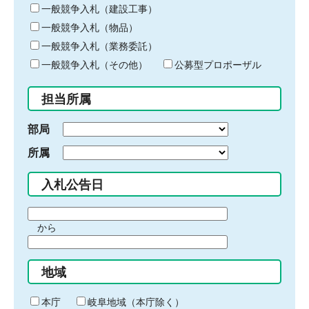
キ
一般競争入札（建設工事）
ー
一般競争入札（物品）
ワ
一般競争入札（業務委託）
ー
ド
一般競争入札（その他）
公募型プロポーザル
を
入
担当所属
力
部局
所属
入札公告日
期
から
間
期
の
間
始
地域
の
ま
終
り
わ
本庁
岐阜地域（本庁除く）