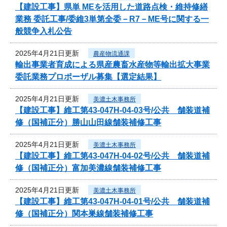
【建設工事】県単 MEを活用した道路点検・維持修繕
業務 委託工事/委維3単第全委－R7－ME号に関する一
般競争入札公告
2025年4月21日更新
農産物流通課
輸出事業者育成による県産農畜水産物等輸出拡大事業
委託業務プロポーザル募集【選定結果】
2025年4月21日更新
美濃土木事務所
【建設工事】維工第43-047H-04-03号/公共 舗装道補
修（国補正分）勝山山田線舗装補修工事
2025年4月21日更新
美濃土木事務所
【建設工事】維工第43-047H-04-02号/公共 舗装道補
修（国補正分）富加美濃線舗装補修工事
2025年4月21日更新
美濃土木事務所
【建設工事】維工第43-047H-04-01号/公共 舗装道補
修（国補正分）関本巣線舗装補修工事