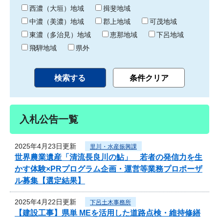
り
西濃（大垣）地域
揖斐地域
中濃（美濃）地域
郡上地域
可茂地域
東濃（多治見）地域
恵那地域
下呂地域
飛騨地域
県外
入札公告一覧
2025年4月23日更新
里川・水産振興課
世界農業遺産「清流長良川の鮎」 若者の発信力を生
かす体験×PRプログラム企画・運営等業務プロポーザ
ル募集【選定結果】
2025年4月22日更新
下呂土木事務所
【建設工事】県単 MEを活用した道路点検・維持修繕