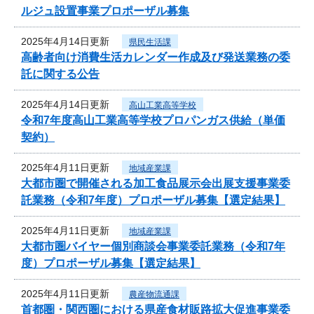
ルジュ設置事業プロポーザル募集
2025年4月14日更新
県民生活課
高齢者向け消費生活カレンダー作成及び発送業務の委
託に関する公告
2025年4月14日更新
高山工業高等学校
令和7年度高山工業高等学校プロパンガス供給（単価
契約）
2025年4月11日更新
地域産業課
大都市圏で開催される加工食品展示会出展支援事業委
託業務（令和7年度）プロポーザル募集【選定結果】
2025年4月11日更新
地域産業課
大都市圏バイヤー個別商談会事業委託業務（令和7年
度）プロポーザル募集【選定結果】
2025年4月11日更新
農産物流通課
首都圏・関西圏における県産食材販路拡大促進事業委