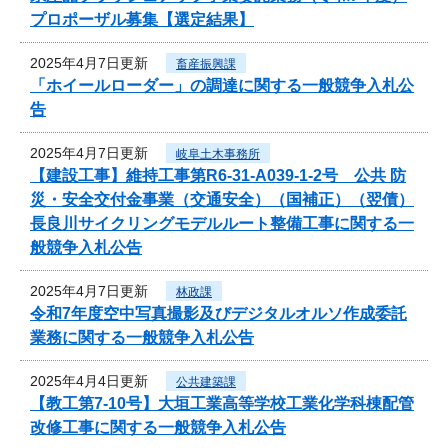
プロポーザル募集【選定結果】
2025年4月7日更新
畜産振興課
「ホイールローダー」の調達に関する一般競争入札公
告
2025年4月7日更新
岐阜土木事務所
【建設工事】維持工事第R6-31-A039-1-2号 公共 防
災・安全交付金事業（交通安全）（国補正）（翌債）
長良川サイクリングモデルルート整備工事に関する一
般競争入札公告
2025年4月7日更新
林政課
令和7年度空中写真撮影及びデジタルオルソ作成委託
業務に関する一般競争入札公告
2025年4月4日更新
公共建築課
【教工第7-10号】大垣工業高等学校工業化学科棟配管
改修工事に関する一般競争入札公告