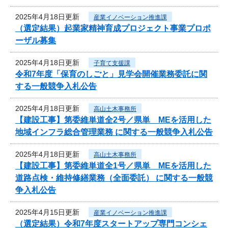
2025年4月18日更新
産業イノベーション推進課
（選定結果）起業家精神育成プロジェクト事業プロポ
ーザル募集
2025年4月18日更新
子育て支援課
令和7年度「保育のしごと」見学会開催業務委託に関
する一般競争入札公告
2025年4月18日更新
高山土木事務所
【建設工事】第委維単道全2号／県単 MEを活用した
地域インフラ総合管理業務 に関する一般競争入札公告
2025年4月18日更新
高山土木事務所
【建設工事】第委維単道全1号／県単 MEを活用した
道路点検・維持修繕業務（全面委託） に関する一般競
争入札公告
2025年4月15日更新
産業イノベーション推進課
（選定結果）令和7年度スタートアップ専門コンシェ