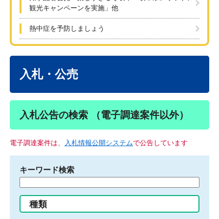
観光キャンペーンを実施」他
熱中症を予防しましょう
本
文
入札・公売
入札公告の検索 （電子調達案件以外）
電子調達案件は、
入札情報公開システム
で公告しています
キーワード検索
検
索
す
種類
る