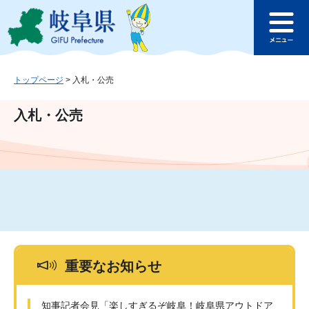
ペ
メ
このページの本文へ
ー
ニ
メ
ジ
ュ
ニ
の
ー
ュ
先
を
ー
頭
飛
トップページ
>
入札・公売
で
ば
す
し
入札・公売
。
て
本
文
へ
重要なお知らせ
知事記者会見「楽しすぎるぞ岐阜！岐阜県アウトドア