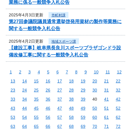
業務に係る一般競争入札公告
2025年4月3日更新
市町村課
第27回参議院議員通常選挙啓発用資材の製作等業務に
関する一般競争入札公告
2025年4月2日更新
地域スポーツ課
【建設工事】岐阜県長良川スポーツプラザゴンドラ設
備改修工事に関する一般競争入札公告
1
2
3
4
5
6
7
8
9
10
11
12
13
14
15
16
17
18
19
20
21
22
23
24
25
26
27
28
29
30
31
32
33
34
35
36
37
38
39
40
41
42
43
44
45
46
47
48
49
50
51
52
53
54
55
56
57
58
59
60
61
62
63
64
65
66
67
68
69
70
71
72