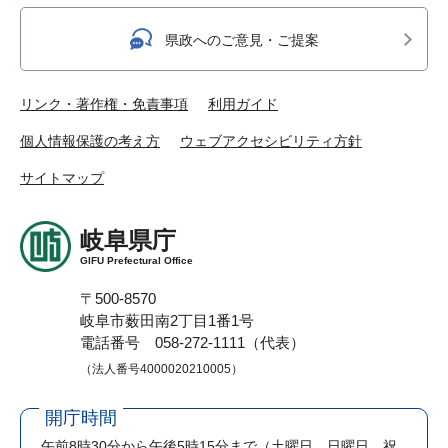
県政へのご意見・ご提案
リンク・著作権・免責事項
利用ガイド
個人情報保護の考え方
ウェブアクセシビリティ方針
サイトマップ
岐阜県庁
GIFU Prefectural Office
〒500-8570
岐阜市薮田南2丁目1番1号
電話番号 058-272-1111（代表）
（法人番号4000020210005）
開庁時間
午前8時30分から午後5時15分まで
（土曜日、日曜日、祝