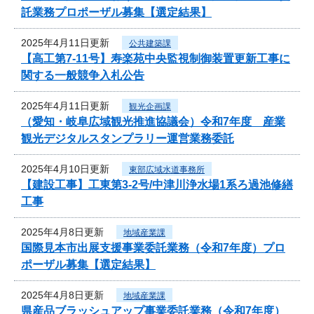
託業務プロポーザル募集【選定結果】
2025年4月11日更新
公共建築課
【高工第7-11号】寿楽苑中央監視制御装置更新工事に
関する一般競争入札公告
2025年4月11日更新
観光企画課
（愛知・岐阜広域観光推進協議会）令和7年度 産業
観光デジタルスタンプラリー運営業務委託
2025年4月10日更新
東部広域水道事務所
【建設工事】工東第3-2号/中津川浄水場1系ろ過池修繕
工事
2025年4月8日更新
地域産業課
国際見本市出展支援事業委託業務（令和7年度）プロ
ポーザル募集【選定結果】
2025年4月8日更新
地域産業課
県産品ブラッシュアップ事業委託業務（令和7年度）