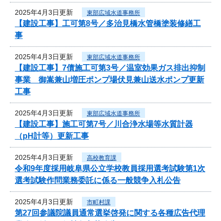
2025年4月3日更新
東部広域水道事務所
【建設工事】工可第8号／多治見橋水管橋塗装修繕工
事
2025年4月3日更新
東部広域水道事務所
【建設工事】7債施工可第3号／温室効果ガス排出抑制
事業 御嵩兼山増圧ポンプ場伏見兼山送水ポンプ更新
工事
2025年4月3日更新
東部広域水道事務所
【建設工事】施工可第7号／川合浄水場等水質計器
（pH計等）更新工事
2025年4月3日更新
高校教育課
令和9年度採用岐阜県公立学校教員採用選考試験第1次
選考試験作問業務委託に係る一般競争入札公告
2025年4月3日更新
市町村課
第27回参議院議員通常選挙啓発に関する各種広告代理