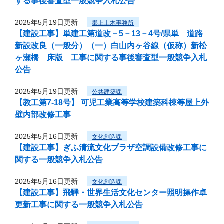
する事後審査型一般競争入札公告
2025年5月19日更新
郡上土木事務所
【建設工事】単建工第道改－5－13－4号/県単 道路
新設改良（一般分）（一）白山内ヶ谷線（仮称）新松
ヶ瀬橋 床版 工事に関する事後審査型一般競争入札
公告
2025年5月19日更新
公共建築課
【教工第7-18号】 可児工業高等学校建築科棟等屋上外
壁内部改修工事
2025年5月16日更新
文化創造課
【建設工事】ぎふ清流文化プラザ空調設備改修工事に
関する一般競争入札公告
2025年5月16日更新
文化創造課
【建設工事】飛騨・世界生活文化センター照明操作卓
更新工事に関する一般競争入札公告