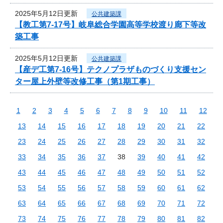
2025年5月12日更新
公共建築課
【教工第7-17号】岐阜総合学園高等学校渡り廊下等改
築工事
2025年5月12日更新
公共建築課
【産デ工第7-16号】テクノプラザものづくり支援セン
ター屋上外壁等改修工事（第1期工事）
1
2
3
4
5
6
7
8
9
10
11
12
13
14
15
16
17
18
19
20
21
22
23
24
25
26
27
28
29
30
31
32
33
34
35
36
37
38
39
40
41
42
43
44
45
46
47
48
49
50
51
52
53
54
55
56
57
58
59
60
61
62
63
64
65
66
67
68
69
70
71
72
73
74
75
76
77
78
79
80
81
82