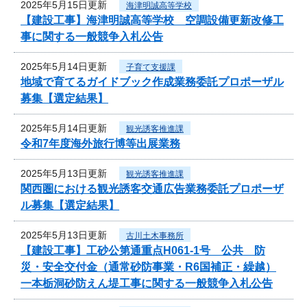
2025年5月15日更新
海津明誠高等学校
【建設工事】海津明誠高等学校 空調設備更新改修工
事に関する一般競争入札公告
2025年5月14日更新
子育て支援課
地域で育てるガイドブック作成業務委託プロポーザル
募集【選定結果】
2025年5月14日更新
観光誘客推進課
令和7年度海外旅行博等出展業務
2025年5月13日更新
観光誘客推進課
関西圏における観光誘客交通広告業務委託プロポーザ
ル募集【選定結果】
2025年5月13日更新
古川土木事務所
【建設工事】工砂公第通重点H061-1号 公共 防
災・安全交付金（通常砂防事業・R6国補正・繰越）
一本栃洞砂防えん堤工事に関する一般競争入札公告