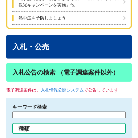
観光キャンペーンを実施」他
熱中症を予防しましょう
本
文
入札・公売
入札公告の検索 （電子調達案件以外）
電子調達案件は、
入札情報公開システム
で公告しています
キーワード検索
検
索
す
種類
る