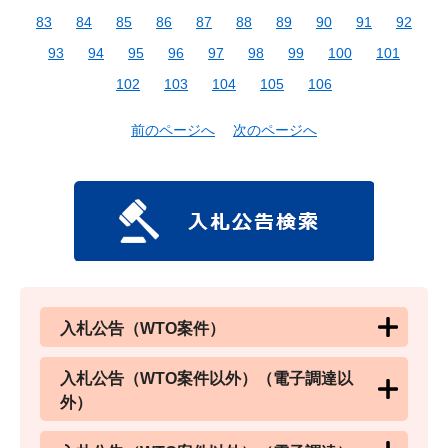
83
84
85
86
87
88
89
90
91
92
93
94
95
96
97
98
99
100
101
102
103
104
105
106
前のページへ
次のページへ
入札公告（WTO案件）
入札公告（WTO案件以外）（電子調達以
外）