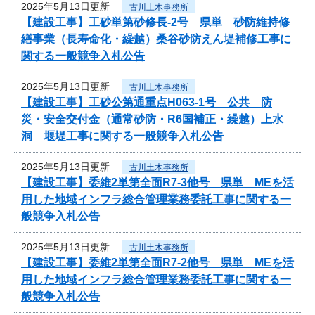
2025年5月13日更新
古川土木事務所
【建設工事】工砂単第砂修長‐2号 県単 砂防維持修
繕事業（長寿命化・繰越）桑谷砂防えん堤補修工事に
関する一般競争入札公告
2025年5月13日更新
古川土木事務所
【建設工事】工砂公第通重点H063-1号 公共 防
災・安全交付金（通常砂防・R6国補正・繰越）上水
洞 堰堤工事に関する一般競争入札公告
2025年5月13日更新
古川土木事務所
【建設工事】委維2単第全面R7-3他号 県単 MEを活
用した地域インフラ総合管理業務委託工事に関する一
般競争入札公告
2025年5月13日更新
古川土木事務所
【建設工事】委維2単第全面R7-2他号 県単 MEを活
用した地域インフラ総合管理業務委託工事に関する一
般競争入札公告