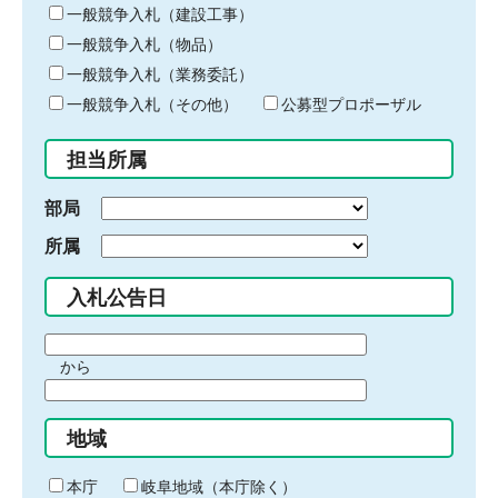
キ
一般競争入札（建設工事）
ー
一般競争入札（物品）
ワ
一般競争入札（業務委託）
ー
ド
一般競争入札（その他）
公募型プロポーザル
を
入
担当所属
力
部局
所属
入札公告日
期
から
間
期
の
間
始
地域
の
ま
終
り
わ
本庁
岐阜地域（本庁除く）