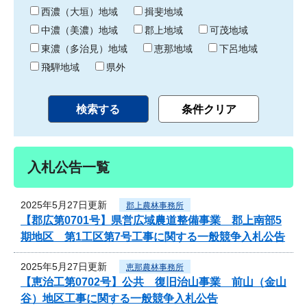
り
西濃（大垣）地域
揖斐地域
中濃（美濃）地域
郡上地域
可茂地域
東濃（多治見）地域
恵那地域
下呂地域
飛騨地域
県外
入札公告一覧
2025年5月27日更新
郡上農林事務所
【郡広第0701号】県営広域農道整備事業 郡上南部5
期地区 第1工区第7号工事に関する一般競争入札公告
2025年5月27日更新
恵那農林事務所
【恵治工第0702号】公共 復旧治山事業 前山（金山
谷）地区工事に関する一般競争入札公告