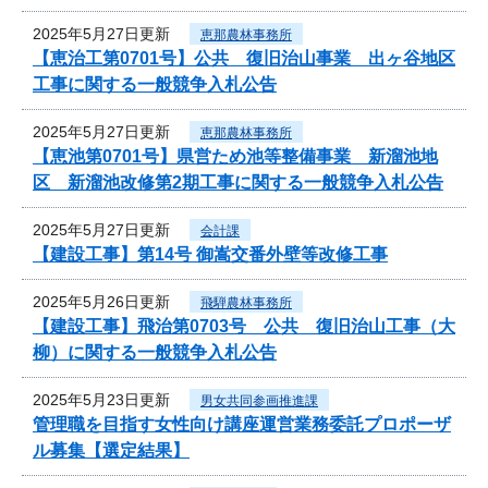
2025年5月27日更新
恵那農林事務所
【恵治工第0701号】公共 復旧治山事業 出ヶ谷地区
工事に関する一般競争入札公告
2025年5月27日更新
恵那農林事務所
【恵池第0701号】県営ため池等整備事業 新溜池地
区 新溜池改修第2期工事に関する一般競争入札公告
2025年5月27日更新
会計課
【建設工事】第14号 御嵩交番外壁等改修工事
2025年5月26日更新
飛騨農林事務所
【建設工事】飛治第0703号 公共 復旧治山工事（大
柳）に関する一般競争入札公告
2025年5月23日更新
男女共同参画推進課
管理職を目指す女性向け講座運営業務委託プロポーザ
ル募集【選定結果】