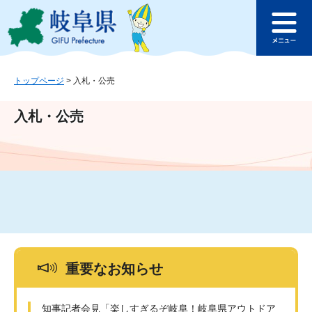
ペ
メ
このページの本文へ
ー
ニ
メ
ジ
ュ
ニ
の
ー
ュ
先
を
ー
頭
飛
トップページ
>
入札・公売
で
ば
す
し
入札・公売
。
て
本
文
へ
重要なお知らせ
知事記者会見「楽しすぎるぞ岐阜！岐阜県アウトドア