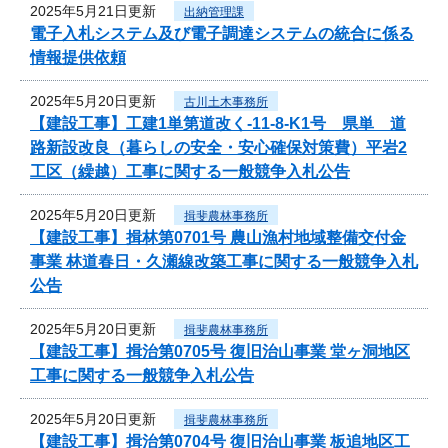
2025年5月21日更新
出納管理課
電子入札システム及び電子調達システムの統合に係る
情報提供依頼
2025年5月20日更新
古川土木事務所
【建設工事】工建1単第道改く-11-8-K1号 県単 道
路新設改良（暮らしの安全・安心確保対策費）平岩2
工区（繰越）工事に関する一般競争入札公告
2025年5月20日更新
揖斐農林事務所
【建設工事】揖林第0701号 農山漁村地域整備交付金
事業 林道春日・久瀬線改築工事に関する一般競争入札
公告
2025年5月20日更新
揖斐農林事務所
【建設工事】揖治第0705号 復旧治山事業 堂ヶ洞地区
工事に関する一般競争入札公告
2025年5月20日更新
揖斐農林事務所
【建設工事】揖治第0704号 復旧治山事業 板追地区工