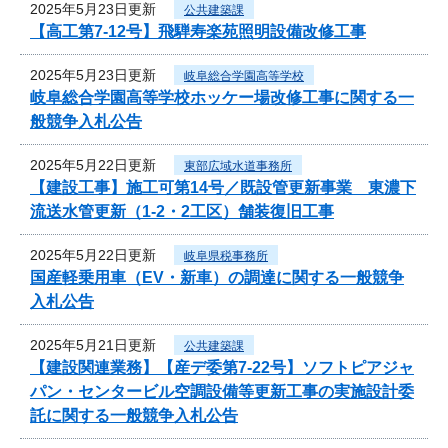
2025年5月23日更新
公共建築課
【高工第7-12号】飛騨寿楽苑照明設備改修工事
2025年5月23日更新
岐阜総合学園高等学校
岐阜総合学園高等学校ホッケー場改修工事に関する一
般競争入札公告
2025年5月22日更新
東部広域水道事務所
【建設工事】施工可第14号／既設管更新事業 東濃下
流送水管更新（1-2・2工区）舗装復旧工事
2025年5月22日更新
岐阜県税事務所
国産軽乗用車（EV・新車）の調達に関する一般競争
入札公告
2025年5月21日更新
公共建築課
【建設関連業務】【産デ委第7-22号】ソフトピアジャ
パン・センタービル空調設備等更新工事の実施設計委
託に関する一般競争入札公告