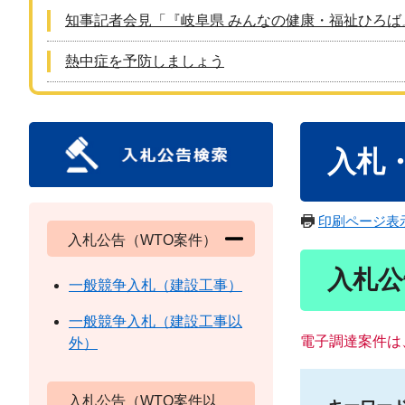
知事記者会見「『岐阜県 みんなの健康・福祉ひろば
熱中症を予防しましょう
本
入札
文
印刷ページ表
入札公告（WTO案件）
入札公
一般競争入札（建設工事）
一般競争入札（建設工事以
電子調達案件は
外）
入札公告（WTO案件以