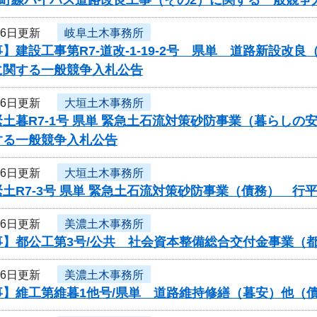
26日更新
岐阜土木事務所
】建設工事第R7-道改-1-19-2号 県単 道路新設
に関する一般競争入札公告
26日更新
大垣土木事務所
土暮R7-1号 県単 緊急土石流対策砂防事業（暮らし
する一般競争入札公告
26日更新
大垣土木事務所
土R7-3号 県単 緊急土石流対策砂防事業（債務） 
26日更新
美濃土木事務所
事】都公工第3号/公共 社会資本整備総合交付金事業（
26日更新
美濃土木事務所
事】維工第維暮1他号/県単 道路維持修繕（暮安）他（