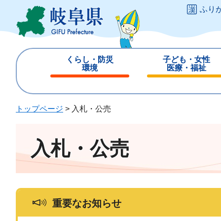
ペ
メ
ふり
ー
ニ
ジ
ュ
の
ー
先
を
くらし・防災
子ども・女性
頭
飛
環境
医療・福祉
で
ば
閉
閉
す
し
じ
じ
。
て
る
る
トップページ
>
入札・公売
本
文
へ
入札・公売
重要なお知らせ