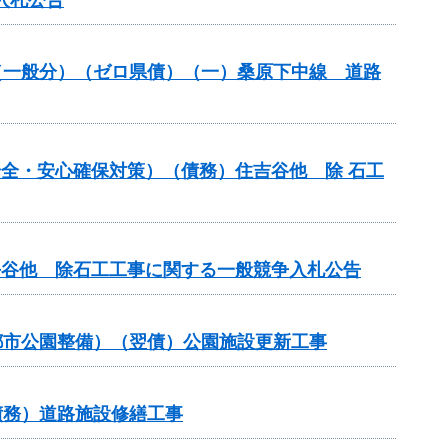
改良（一般分）（ゼロ県債）（一）桑原下中線 道路
の安全・安心確保対策）（債務）住吉谷他 除 石工
行平谷他 除石工工事に関する一般競争入札公告
都市公園整備）（翌債）公園施設更新工事
債務）道路施設修繕工事