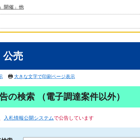
』開催」他
・公売
示
大きな文字で印刷ページ表示
告の検索 （電子調達案件以外）
、
入札情報公開システム
で公告しています