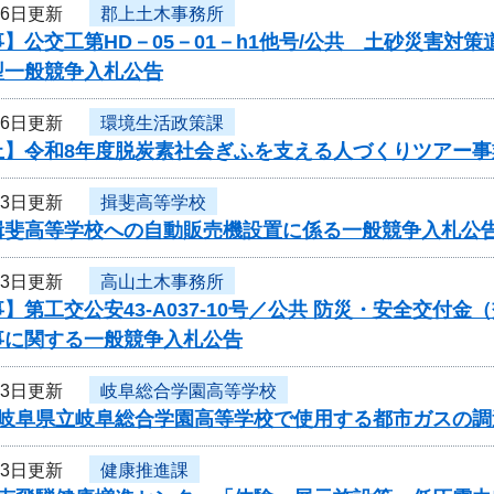
26日更新
郡上土木事務所
】公交工第HD－05－01－h1他号/公共 土砂災害
型一般競争入札公告
26日更新
環境生活政策課
止】令和8年度脱炭素社会ぎふを支える人づくりツアー
23日更新
揖斐高等学校
揖斐高等学校への自動販売機設置に係る一般競争入札公
23日更新
高山土木事務所
】第工交公安43-A037-10号／公共 防災・安全交付
事に関する一般競争入札公告
23日更新
岐阜総合学園高等学校
度岐阜県立岐阜総合学園高等学校で使用する都市ガスの
23日更新
健康推進課