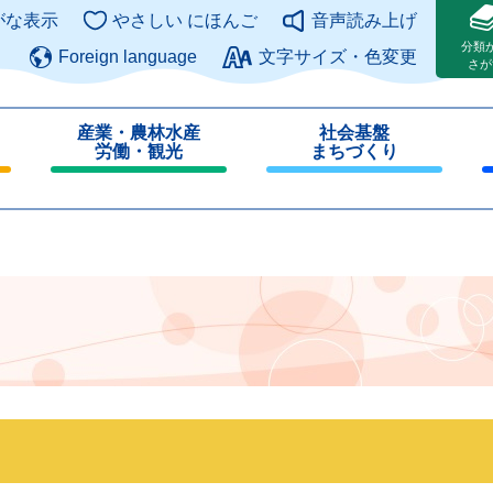
このページの本文へ
がな表示
やさしい にほんご
音声読み上げ
分類
Foreign language
文字サイズ・色変更
さが
産業・農林水産
社会基盤
労働・観光
まちづくり
閉
閉
じ
じ
る
る