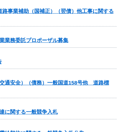
対策道路事業補助（国補正）（翌債）他工事に関する
事業業務委託プロポーザル募集
告
金（交通安全）（債務）一般国道158号他 道路標
調達に関する一般競争入札