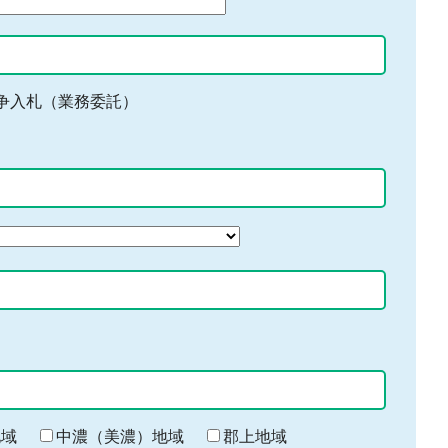
争入札（業務委託）
地域
中濃（美濃）地域
郡上地域