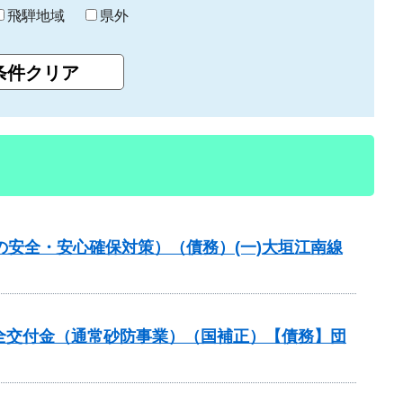
飛騨地域
県外
の安全・安心確保対策）（債務）(一)大垣江南線
安全交付金（通常砂防事業）（国補正）【債務】団