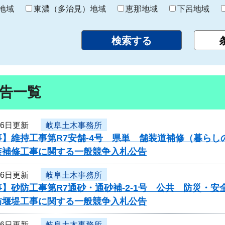
り
地域
東濃（多治見）地域
恵那地域
下呂地域
告一覧
26日更新
岐阜土木事務所
】維持工事第R7安舗-4号 県単 舗装道補修（暮らし
装補修工事に関する一般競争入札公告
26日更新
岐阜土木事務所
】砂防工事第R7通砂・通砂補-2-1号 公共 防災・
防堰堤工事に関する一般競争入札公告
26日更新
岐阜土木事務所