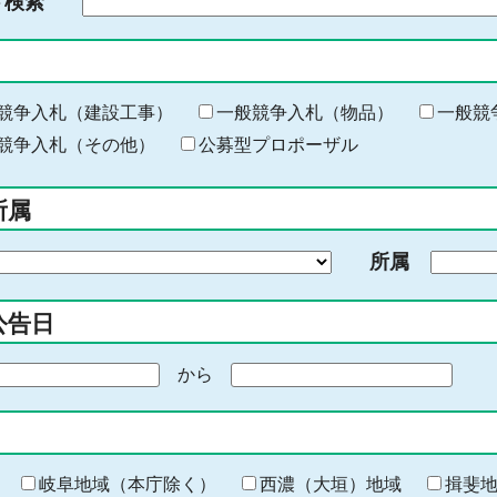
ド検索
検
索
す
る
キ
競争入札（建設工事）
一般競争入札（物品）
一般競
ー
競争入札（その他）
公募型プロポーザル
ワ
ー
所属
ド
を
所属
入
力
公告日
から
期
間
の
終
わ
岐阜地域（本庁除く）
西濃（大垣）地域
揖斐