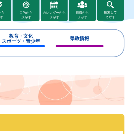
検索して
から
目的から
カレンダーから
組織から
さがす
す
さがす
さがす
さがす
教育・文化
県政情報
スポーツ・青少年
閉
閉
じ
じ
る
る