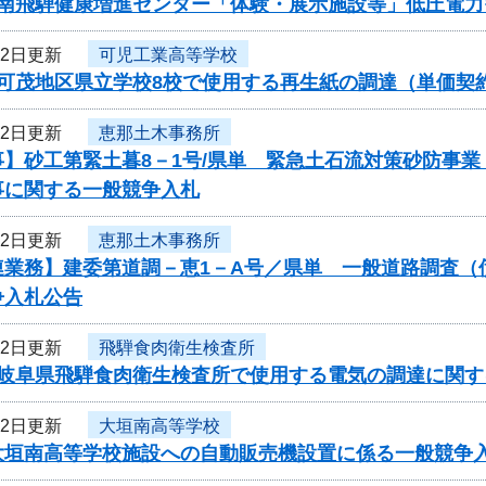
度南飛騨健康増進センター「体験・展示施設等」低圧電
22日更新
可児工業高等学校
度可茂地区県立学校8校で使用する再生紙の調達（単価契
22日更新
恵那土木事務所
事】砂工第緊土暮8－1号/県単 緊急土石流対策砂防事
事に関する一般競争入札
22日更新
恵那土木事務所
連業務】建委第道調－恵1－A号／県単 一般道路調査（
争入札公告
22日更新
飛騨食肉衛生検査所
度岐阜県飛騨食肉衛生検査所で使用する電気の調達に関す
22日更新
大垣南高等学校
大垣南高等学校施設への自動販売機設置に係る一般競争