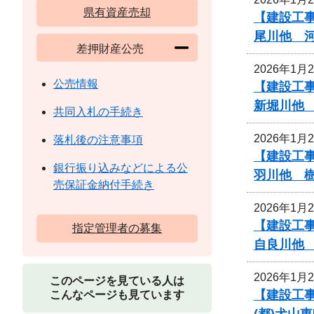
県有資産売却
【建設工
尾川他 
差押財産公売
2026年1月
公売情報
【建設工
新堀川他
共同入札の手続き
2026年1月
落札後の注意事項
【建設工
銀行振り込みなどによる公
羽川他 
売保証金納付手続き
2026年1月
【建設工
指定管理者の募集
自良川他
2026年1月
このページを見ている人は
【建設工事
こんなページも見ています
(都)犬山