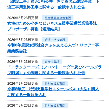
【建設工事】第8-1号/公共 内ケ谷ダム建設事業 下
流工事用道路工事に関する一般競争入札公告
2026年3月23日更新
男女共同参画推進課
女性のための小さなビジネス支援事業運営業務委託
プロポーザル募集【選定結果】
2026年3月23日更新
環境生活政策課
令和8年度脱炭素社会ぎふを支える人づくりツアー事
業業務委託
2026年3月23日更新
畜産振興課
「トラクター 一式（フロントローダー及びベールグラ
ブ附属）」の調達に関する一般競争入札公告
2026年3月23日更新
特別支援教育課
令和8年度 特別支援学校スクールバス（大型）購入
に関する一般競争入札
2026年3月23日更新
特別支援教育課