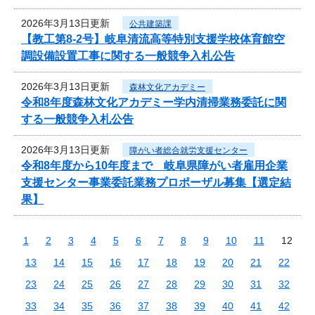
2026年3月13日更新
公共建築課
【教工第8-2号】岐阜清流高等特別支援学校体育館空
調設備設置工事に関する一般競争入札公告
2026年3月13日更新
森林文化アカデミー
令和8年度森林文化アカデミー学内清掃業務委託に関
する一般競争入札公告
2026年3月13日更新
障がい者総合就労支援センター
令和8年度から10年度まで 岐阜県障がい者雇用企業
支援センター事業委託業務プロポーザル募集【選定結
果】
1
2
3
4
5
6
7
8
9
10
11
12
13
14
15
16
17
18
19
20
21
22
23
24
25
26
27
28
29
30
31
32
33
34
35
36
37
38
39
40
41
42