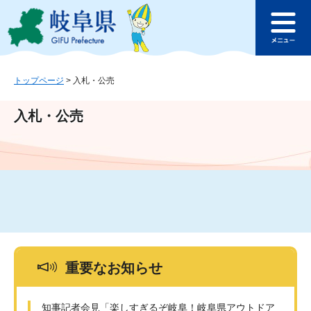
ペ
メ
このページの本文へ
ー
ニ
メ
ジ
ュ
ニ
の
ー
ュ
先
を
ー
頭
飛
トップページ
>
入札・公売
で
ば
す
し
入札・公売
。
て
本
文
へ
重要なお知らせ
知事記者会見「楽しすぎるぞ岐阜！岐阜県アウトドア