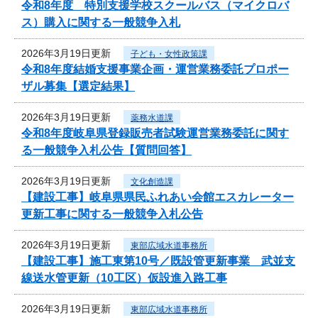
令和8年度 特別支援学校スクールバス（マイクロバ
ス）購入に関する一般競争入札
2026年3月19日更新
子ども・女性政策課
令和8年度結婚支援事業企画・運営業務委託プロポー
ザル募集【選定結果】
2026年3月19日更新
薬務水道課
令和8年度岐阜県登録販売者試験運営業務委託に関す
る一般競争入札公告【質問回答】
2026年3月19日更新
文化創造課
【建設工事】岐阜県県民ふれあい会館エスカレーター
更新工事に関する一般競争入札公告
2026年3月19日更新
東部広域水道事務所
【建設工事】施工東第10号／既設管更新事業 武並支
線送水管更新（10工区）仮設進入路工事
2026年3月19日更新
東部広域水道事務所