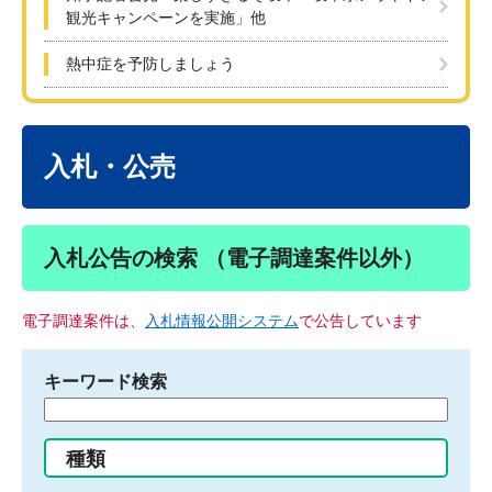
観光キャンペーンを実施」他
熱中症を予防しましょう
本
文
入札・公売
入札公告の検索 （電子調達案件以外）
電子調達案件は、
入札情報公開システム
で公告しています
キーワード検索
検
索
す
種類
る