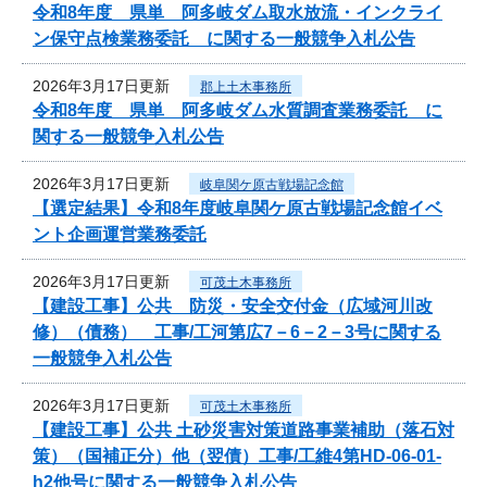
令和8年度 県単 阿多岐ダム取水放流・インクライ
ン保守点検業務委託 に関する一般競争入札公告
2026年3月17日更新
郡上土木事務所
令和8年度 県単 阿多岐ダム水質調査業務委託 に
関する一般競争入札公告
2026年3月17日更新
岐阜関ケ原古戦場記念館
【選定結果】令和8年度岐阜関ケ原古戦場記念館イベ
ント企画運営業務委託
2026年3月17日更新
可茂土木事務所
【建設工事】公共 防災・安全交付金（広域河川改
修）（債務） 工事/工河第広7－6－2－3号に関する
一般競争入札公告
2026年3月17日更新
可茂土木事務所
【建設工事】公共 土砂災害対策道路事業補助（落石対
策）（国補正分）他（翌債）工事/工維4第HD-06-01-
h2他号に関する一般競争入札公告