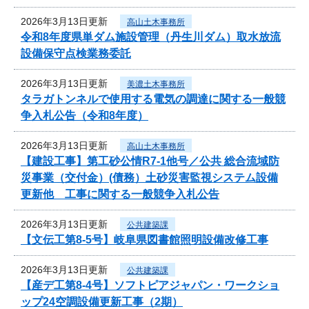
2026年3月13日更新
高山土木事務所
令和8年度県単ダム施設管理（丹生川ダム）取水放流
設備保守点検業務委託
2026年3月13日更新
美濃土木事務所
タラガトンネルで使用する電気の調達に関する一般競
争入札公告（令和8年度）
2026年3月13日更新
高山土木事務所
【建設工事】第工砂公情R7-1他号／公共 総合流域防
災事業（交付金）(債務）土砂災害監視システム設備
更新他 工事に関する一般競争入札公告
2026年3月13日更新
公共建築課
【文伝工第8-5号】岐阜県図書館照明設備改修工事
2026年3月13日更新
公共建築課
【産デ工第8-4号】ソフトピアジャパン・ワークショ
ップ24空調設備更新工事（2期）