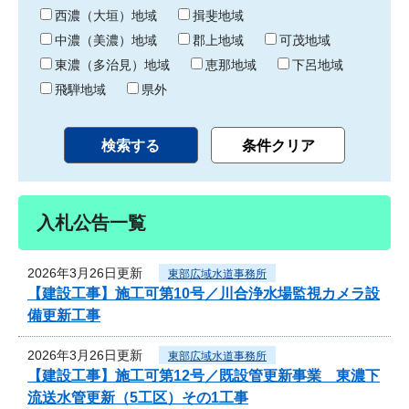
り
西濃（大垣）地域
揖斐地域
中濃（美濃）地域
郡上地域
可茂地域
東濃（多治見）地域
恵那地域
下呂地域
飛騨地域
県外
入札公告一覧
2026年3月26日更新
東部広域水道事務所
【建設工事】施工可第10号／川合浄水場監視カメラ設
備更新工事
2026年3月26日更新
東部広域水道事務所
【建設工事】施工可第12号／既設管更新事業 東濃下
流送水管更新（5工区）その1工事