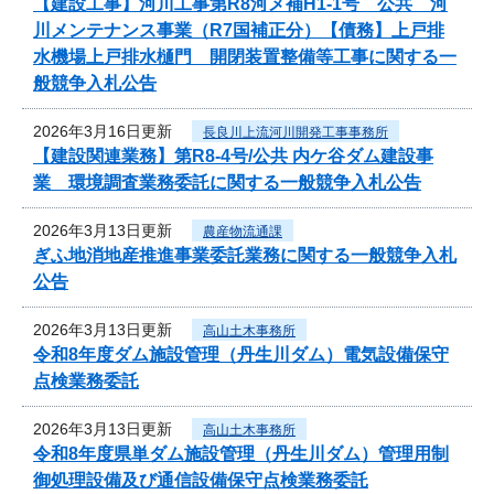
【建設工事】河川工事第R8河メ補H1-1号 公共 河
川メンテナンス事業（R7国補正分）【債務】上戸排
水機場上戸排水樋門 開閉装置整備等工事に関する一
般競争入札公告
2026年3月16日更新
長良川上流河川開発工事事務所
【建設関連業務】第R8-4号/公共 内ケ谷ダム建設事
業 環境調査業務委託に関する一般競争入札公告
2026年3月13日更新
農産物流通課
ぎふ地消地産推進事業委託業務に関する一般競争入札
公告
2026年3月13日更新
高山土木事務所
令和8年度ダム施設管理（丹生川ダム）電気設備保守
点検業務委託
2026年3月13日更新
高山土木事務所
令和8年度県単ダム施設管理（丹生川ダム）管理用制
御処理設備及び通信設備保守点検業務委託