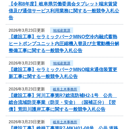
【令和8年度】岐阜県労働委員会タブレット端末賃貸
借及び通信サービス利用業務に関する一般競争入札公
告
2026年3月23日更新
地域産業課
【建設工事】セラミックパークMINO空冷内融式蓄熱
ヒートポンプユニット内圧縮機入替及び主電動機分解
整備工事に関する一般競争入札公告
2026年3月23日更新
地域産業課
【建設工事】セラミックパークMINO端末通信装置更
新工事に関する一般競争入札公告
2026年3月23日更新
岐阜土木事務所
【建設工事】河川工事第R7総流防補H2-1号 公共
総合流域防災事業（防災・安全） （国補正分）【翌
債】荒田川護岸工事に関する一般競争入札公告
2026年3月23日更新
岐阜土木事務所
【建設工事】維持工事第R7-MKH01-08号 公共 道路