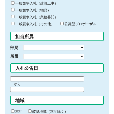
キ
一般競争入札（建設工事）
ー
一般競争入札（物品）
ワ
一般競争入札（業務委託）
ー
ド
一般競争入札（その他）
公募型プロポーザル
を
入
担当所属
力
部局
所属
入札公告日
期
から
間
期
の
間
始
地域
の
ま
終
り
わ
本庁
岐阜地域（本庁除く）