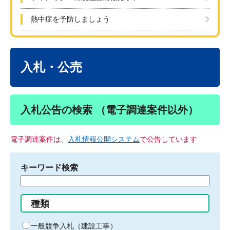
熱中症を予防しましょう
本
文
入札・公売
入札公告の検索 （電子調達案件以外）
電子調達案件は、
入札情報公開システム
で公告しています
キーワード検索
検
索
す
種類
る
キ
一般競争入札（建設工事）