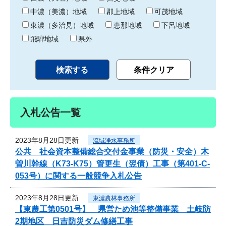
中濃（美濃）地域
郡上地域
可茂地域
東濃（多治見）地域
恵那地域
下呂地域
飛騨地域
県外
入札公告一覧
2023年8月28日更新
流域浄水事務所
公共 社会資本整備総合交付金事業（防災・安全）木
曽川幹線（K73-K75）管更生（翌債）工事（第401-C-
053号）に関する一般競争入札公告
2023年8月28日更新
東濃農林事務所
【東農工第0501号】 県営ため池等整備事業 土岐防
2期地区 日吉防災ダム修繕工事