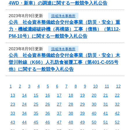
4WD・新車）の調達に関する一般競争入札公告
2023年8月9日更新
流域浄水事務所
公共 社会資本整備総合交付金事業（防災・安全）重
力・機械濃縮破砕機（再構築）工事（債務）（第112-
PM-10号）に関する一般競争入札公告
2023年8月9日更新
流域浄水事務所
公共 社会資本整備総合交付金事業（防災・安全）木
曽川幹線（K66）人孔防食被覆工事（第401-C-055号
他）に関する一般競争入札公告
1
2
3
4
5
6
7
8
9
10
11
12
13
14
15
16
17
18
19
20
21
22
23
24
25
26
27
28
29
30
31
32
33
34
35
36
37
38
39
40
41
42
43
44
45
46
47
48
49
50
51
52