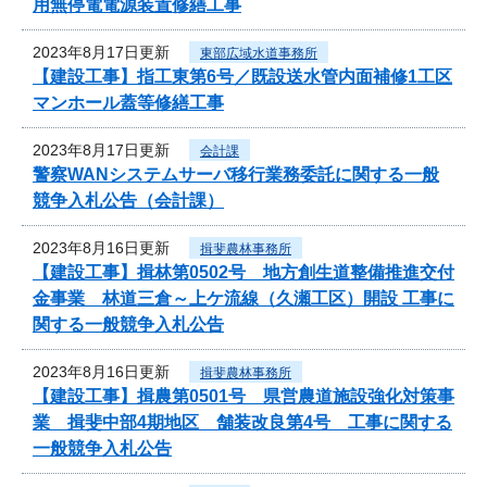
用無停電電源装置修繕工事
2023年8月17日更新
東部広域水道事務所
【建設工事】指工東第6号／既設送水管内面補修1工区
マンホール蓋等修繕工事
2023年8月17日更新
会計課
警察WANシステムサーバ移行業務委託に関する一般
競争入札公告（会計課）
2023年8月16日更新
揖斐農林事務所
【建設工事】揖林第0502号 地方創生道整備推進交付
金事業 林道三倉～上ケ流線（久瀬工区）開設 工事に
関する一般競争入札公告
2023年8月16日更新
揖斐農林事務所
【建設工事】揖農第0501号 県営農道施設強化対策事
業 揖斐中部4期地区 舗装改良第4号 工事に関する
一般競争入札公告