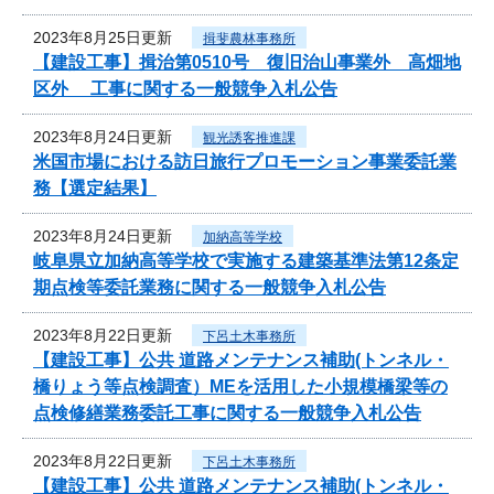
2023年8月25日更新
揖斐農林事務所
【建設工事】揖治第0510号 復旧治山事業外 高畑地
区外 工事に関する一般競争入札公告
2023年8月24日更新
観光誘客推進課
米国市場における訪日旅行プロモーション事業委託業
務【選定結果】
2023年8月24日更新
加納高等学校
岐阜県立加納高等学校で実施する建築基準法第12条定
期点検等委託業務に関する一般競争入札公告
2023年8月22日更新
下呂土木事務所
【建設工事】公共 道路メンテナンス補助(トンネル・
橋りょう等点検調査）MEを活用した小規模橋梁等の
点検修繕業務委託工事に関する一般競争入札公告
2023年8月22日更新
下呂土木事務所
【建設工事】公共 道路メンテナンス補助(トンネル・