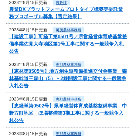
2023年8月15日更新
農政課
農業DXプラットフォームプロトタイプ構築等委託業
務プロポーザル募集【選定結果】
2023年8月15日更新
可茂農林事務所
【建設工事】可経工第0501号／県営経営体育成基盤整
備事業佐見大寺地区第1号工事に関する一般競争入札
公告
2023年8月15日更新
恵那農林事務所
【恵林第0505号】地方創生道整備推進交付金事業 森
林基幹道三森山（5）－2線開設工事に関する一般競争
入札公告
2023年8月15日更新
恵那農林事務所
【恵経単第0502号】県単経営体育成基盤整備事業 中
野方町地区 ほ場整備第3期工事に関する一般競争入
札公告
2023年8月15日更新
恵那農林事務所