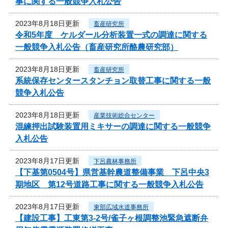
事に関する一般競争入札公告
2023年8月18日更新
畜産研究所
令和5年度 ケルダール分析装置一式の調達に関する
一般競争入札公告（畜産研究所酪農研究部）
2023年8月18日更新
畜産研究所
系統保存センタースタンチョン取替工事に関する一般
競争入札公告
2023年8月18日更新
産業技術総合センター
混練押出試験装置用ミキサーの調達に関する一般競争
入札公告
2023年8月17日更新
下呂農林事務所
【下基第0504号】県営基幹農道整備事業 下呂中央3
期地区 第12号道路工事に関する一般競争入札公告
2023年8月17日更新
東部広域水道事務所
【建設工事】工東第3-2号/雀子ヶ根調整池緊急遮断弁