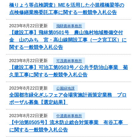
橋りょう等点検調査）MEを活用した小規模橋梁等の
点検修繕業務委託工事に関する一般競争入札公告
2023年8月22日更新
飛騨農林事務所
【建設工事】飛林第0501号 農山漁村地域整備交付
金 山のみち 宮・高山線開設工事（一之宮工区）に
関する一般競争入札公告
2023年8月22日更新
可茂農林事務所
【建設工事】可治工第0503号／公共予防治山事業 菊
久里工事に関する一般競争入札公告
2023年8月22日更新
公園緑地課
全国都市緑化ぎふフェア会場実施計画策定業務 プロ
ポーザル募集【選定結果】
2023年8月22日更新
中濃農林事務所
【中治第0505号】流木防止総合対策事業 有谷工事
に関する一般競争入札公告