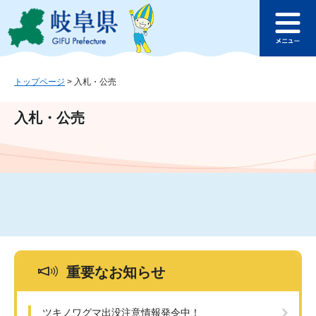
ペ
メ
このページの本文へ
ー
ニ
メ
ジ
ュ
ニ
の
ー
ュ
先
を
ー
頭
飛
トップページ
>
入札・公売
で
ば
す
し
入札・公売
。
て
本
文
へ
重要なお知らせ
ツキノワグマ出没注意情報発令中！