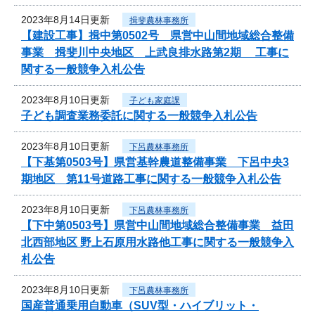
2023年8月14日更新
揖斐農林事務所
【建設工事】揖中第0502号 県営中山間地域総合整備
事業 揖斐川中央地区 上武良排水路第2期 工事に
関する一般競争入札公告
2023年8月10日更新
子ども家庭課
子ども調査業務委託に関する一般競争入札公告
2023年8月10日更新
下呂農林事務所
【下基第0503号】県営基幹農道整備事業 下呂中央3
期地区 第11号道路工事に関する一般競争入札公告
2023年8月10日更新
下呂農林事務所
【下中第0503号】県営中山間地域総合整備事業 益田
北西部地区 野上石原用水路他工事に関する一般競争入
札公告
2023年8月10日更新
下呂農林事務所
国産普通乗用自動車（SUV型・ハイブリット・