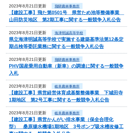
2023年8月21日更新
飛騨農林事務所
【建設工事】飛た第0501号 県営ため池等整備事業
山田防災地区 第2期工事に関する一般競争入札公告
2023年8月21日更新
海津明誠高等学校
県立海津明誠高等学校で実施する建築基準法第12条定
期点検等委託業務に関する一般競争入札公告
2023年8月21日更新
飛騨農林事務所
PHV国産乗用自動車（新車）の調達に関する一般競争
入札
2023年8月21日更新
岐阜農林事務所
【建設工事】県営経営体育成基盤整備事業 下城田寺
1期地区 第2号工事に関する一般競争入札公告
2023年8月21日更新
岐阜農林事務所
【建設工事】県営かんがい排水事業（保全合理化
型） 桑原揚水機場1期地区 3号ポンプ吸水槽改修工