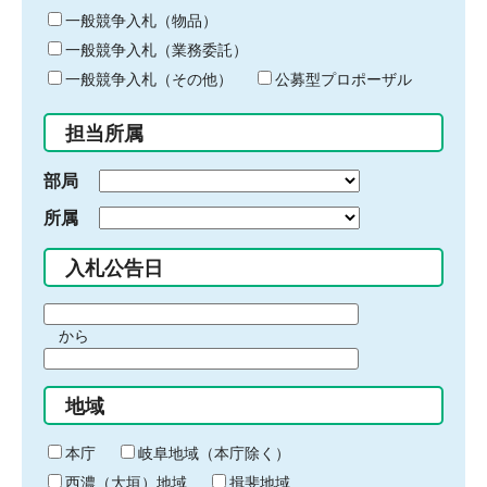
ー
一般競争入札（物品）
ワ
一般競争入札（業務委託）
ー
ド
一般競争入札（その他）
公募型プロポーザル
を
入
担当所属
力
部局
所属
入札公告日
期
から
間
期
の
間
始
地域
の
ま
終
り
わ
本庁
岐阜地域（本庁除く）
り
西濃（大垣）地域
揖斐地域