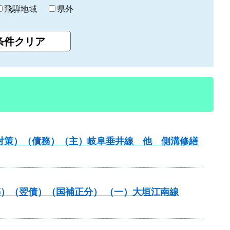
飛騨地域
県外
保対策）（債務）（主）岐阜垂井線 他 側溝修繕
（改築）（翌債）（国補正分） （一）大垣江南線