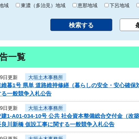
り
地域
東濃（多治見）地域
恵那地域
下呂地域
告一覧
19日更新
大垣土木事務所
道維暮1号 県単 道路維持修繕（暮らしの安全・安心確
する一般競争入札公告
19日更新
大垣土木事務所
建1-A01-034-10号 公共 社会資本整備総合交付金
長良川新橋 仮設工事に関する一般競争入札公告
19日更新
大垣土木事務所