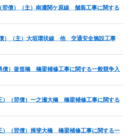
正）（翌債）（主）南濃関ケ原線 舗装工事に関する
（翌債）（主）大垣環状線 他 交通安全施設工事
ロ県債）釜笛橋 橋梁補修工事に関する一般競争入
補正）（翌債）一之瀬大橋 橋梁補修工事に関する
補正）（翌債）揖斐大橋 橋梁補修工事に関する一