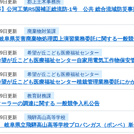
19日更新
郡上土木事務所
】公河工第R5国補正総流防-1号 公共 総合流域防災
19日更新
廃棄物対策課
度岐阜県災害廃棄物処理図上演習業務委託に関する一般競
19日更新
希望が丘こども医療福祉センター
希望が丘こども医療福祉センター自家用電気工作物保安
19日更新
希望が丘こども医療福祉センター
希望が丘こども医療福祉センター植栽管理業務委託にか
19日更新
教育財務課
クーラーの調達に関する 一般競争入札公告
19日更新
飛騨高山高等学校
度 岐阜県立飛騨高山高等学校プロパンガス（ボンベ）単