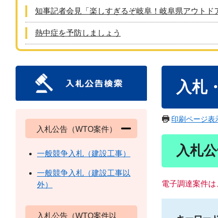
知事記者会見「楽しすぎるぞ岐阜！岐阜県アウトド
熱中症を予防しましょう
本
入札
文
印刷ページ表
入札公告（WTO案件）
入札公
一般競争入札（建設工事）
一般競争入札（建設工事以
電子調達案件は
外）
入札公告（WTO案件以