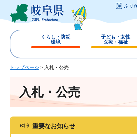
ペ
メ
ふり
ー
ニ
ジ
ュ
の
ー
先
を
くらし・防災
子ども・女性
頭
飛
環境
医療・福祉
で
ば
閉
閉
す
し
じ
じ
。
て
る
る
トップページ
>
入札・公売
本
文
へ
入札・公売
重要なお知らせ