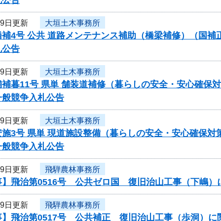
19日更新
大垣土木事務所
橋補4号 公共 道路メンテナンス補助（橋梁補修）（国
札公告
19日更新
大垣土木事務所
舗補暮11号 県単 舗装道補修（暮らしの安全・安心確保
一般競争入札公告
19日更新
大垣土木事務所
安施3号 県単 現道施設整備（暮らしの安全・安心確保
一般競争入札公告
19日更新
飛騨農林事務所
事】飛治第0516号 公共ゼロ国 復旧治山工事（下嶋
19日更新
飛騨農林事務所
事】飛治第0517号 公共補正 復旧治山工事（歩洞）