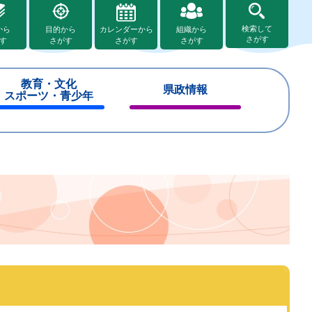
検索して
から
目的から
カレンダーから
組織から
さがす
す
さがす
さがす
さがす
教育・文化
県政情報
スポーツ・青少年
閉
閉
じ
じ
る
る