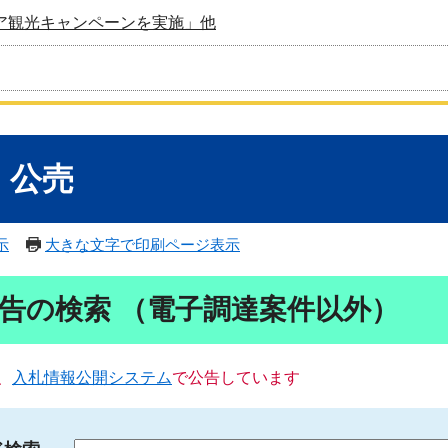
ア観光キャンペーンを実施」他
・公売
示
大きな文字で印刷ページ表示
告の検索 （電子調達案件以外）
、
入札情報公開システム
で公告しています