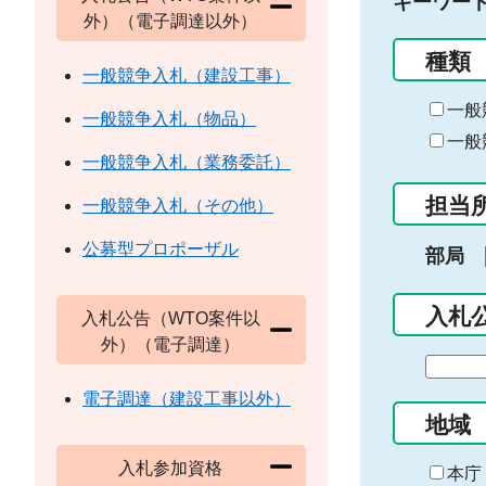
キーワー
外）（電子調達以外）
種類
一般競争入札（建設工事）
一般
一般競争入札（物品）
一般
一般競争入札（業務委託）
担当
一般競争入札（その他）
公募型プロポーザル
部局
入札
入札公告（WTO案件以
外）（電子調達）
期
間
電子調達（建設工事以外）
の
地域
始
入札参加資格
ま
本庁