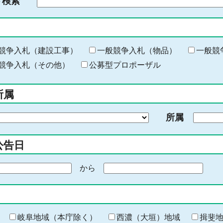
ド検索
検
索
す
る
キ
競争入札（建設工事）
一般競争入札（物品）
一般競
ー
競争入札（その他）
公募型プロポーザル
ワ
ー
所属
ド
を
所属
入
力
公告日
から
期
間
の
終
わ
岐阜地域（本庁除く）
西濃（大垣）地域
揖斐