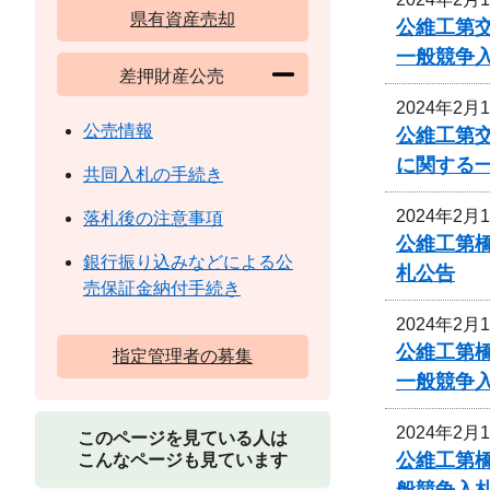
県有資産売却
公維工第交
一般競争
差押財産公売
2024年2月
公売情報
公維工第交
に関する
共同入札の手続き
2024年2月
落札後の注意事項
公維工第
銀行振り込みなどによる公
札公告
売保証金納付手続き
2024年2月
公維工第
指定管理者の募集
一般競争
2024年2月
このページを見ている人は
公維工第
こんなページも見ています
般競争入