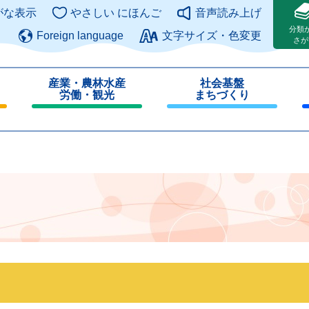
このページの本文へ
がな表示
やさしい にほんご
音声読み上げ
分類
Foreign language
文字サイズ・色変更
さが
産業・農林水産
社会基盤
労働・観光
まちづくり
閉
閉
じ
じ
る
る