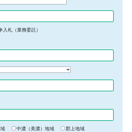
争入札（業務委託）
地域
中濃（美濃）地域
郡上地域