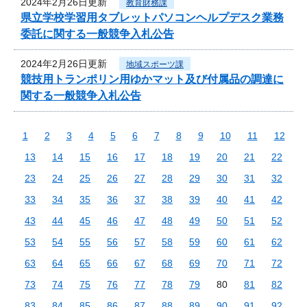
2024年2月26日更新
教育財務課
県立学校学習用タブレットパソコンヘルプデスク業務
委託に関する一般競争入札公告
2024年2月26日更新
地域スポーツ課
競技用トランポリン用ゆかマット及び付属品の調達に
関する一般競争入札公告
1
2
3
4
5
6
7
8
9
10
11
12
13
14
15
16
17
18
19
20
21
22
23
24
25
26
27
28
29
30
31
32
33
34
35
36
37
38
39
40
41
42
43
44
45
46
47
48
49
50
51
52
53
54
55
56
57
58
59
60
61
62
63
64
65
66
67
68
69
70
71
72
73
74
75
76
77
78
79
80
81
82
83
84
85
86
87
88
89
90
91
92