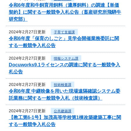
令和6年度和牛飼育用飼料（濃厚飼料）の調達【単価
契約】に関する一般競争入札公告（畜産研究所飛騨牛
研究部）
2024年2月27日更新
子育て支援課
令和6年度「保育のしごと」見学会開催業務委託に関
する一般競争入札公告
2024年2月27日更新
情報システム課
Docuworks9.1ライセンスの調達に関する一般競争入
札公告
2024年2月27日更新
技術検査課
令和6年度 中継映像を用いた現場遠隔確認システム委
託業務に関する一般競争入札（技術検査課）
2024年2月27日更新
公共建築課
【教工第6-1号】加茂高等学校第1棟改築建築工事に関
する一般競争入札公告