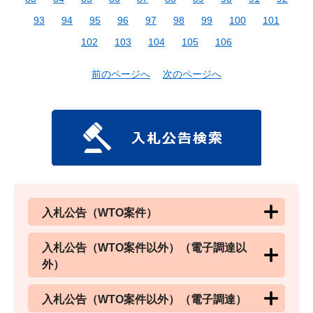
93
94
95
96
97
98
99
100
101
102
103
104
105
106
前のページへ
次のページへ
入札公告（WTO案件）
入札公告（WTO案件以外）（電子調達以
外）
入札公告（WTO案件以外）（電子調達）