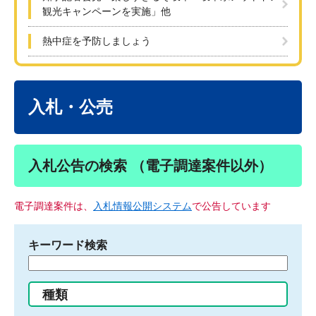
観光キャンペーンを実施」他
熱中症を予防しましょう
本
文
入札・公売
入札公告の検索 （電子調達案件以外）
電子調達案件は、
入札情報公開システム
で公告しています
キーワード検索
検
索
す
種類
る