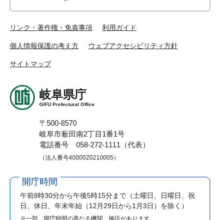
リンク・著作権・免責事項
利用ガイド
個人情報保護の考え方
ウェブアクセシビリティ方針
サイトマップ
岐阜県庁
GIFU Prefectural Office
〒500-8570
岐阜市薮田南2丁目1番1号
電話番号 058-272-1111（代表）
（法人番号4000020210005）
開庁時間
午前8時30分から午後5時15分まで
（土曜日、日曜日、祝
日、休日、年末年始（12月29日から1月3日）を除く）
※一部、開庁時間の異なる機関、施設があります。