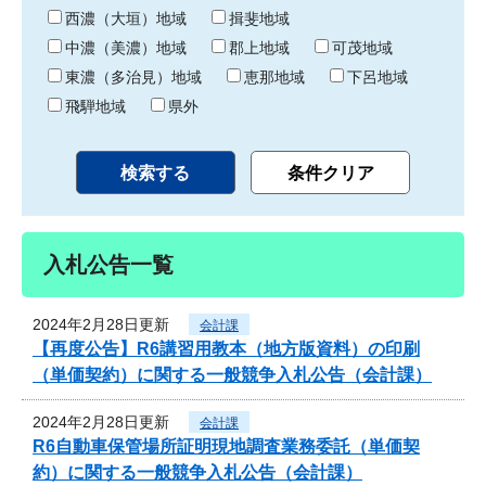
り
西濃（大垣）地域
揖斐地域
中濃（美濃）地域
郡上地域
可茂地域
東濃（多治見）地域
恵那地域
下呂地域
飛騨地域
県外
入札公告一覧
2024年2月28日更新
会計課
【再度公告】R6講習用教本（地方版資料）の印刷
（単価契約）に関する一般競争入札公告（会計課）
2024年2月28日更新
会計課
R6自動車保管場所証明現地調査業務委託（単価契
約）に関する一般競争入札公告（会計課）