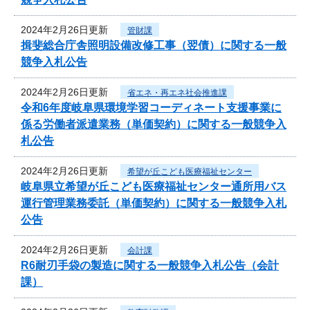
2024年2月26日更新
管財課
揖斐総合庁舎照明設備改修工事（翌債）に関する一般
競争入札公告
2024年2月26日更新
省エネ・再エネ社会推進課
令和6年度岐阜県環境学習コーディネート支援事業に
係る労働者派遣業務（単価契約）に関する一般競争入
札公告
2024年2月26日更新
希望が丘こども医療福祉センター
岐阜県立希望が丘こども医療福祉センター通所用バス
運行管理業務委託（単価契約）に関する一般競争入札
公告
2024年2月26日更新
会計課
R6耐刃手袋の製造に関する一般競争入札公告（会計
課）