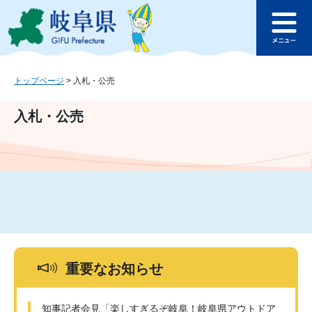
ペ
メ
このページの本文へ
ー
ニ
メ
ジ
ュ
ニ
の
ー
ュ
先
を
ー
頭
飛
トップページ
>
入札・公売
で
ば
す
し
入札・公売
。
て
本
文
へ
重要なお知らせ
知事記者会見「楽しすぎるぞ岐阜！岐阜県アウトドア