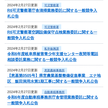
2024年2月27日更新
可児警察署
R6可児警察署庁舎清掃業務委託に関する一般競争入
札公告
2024年2月27日更新
可児警察署
R6可児警察署空調設備保守点検業務委託に関する一
般競争入札公告
2024年2月27日更新
私学振興課
令和6年度岐阜県被害青少年支援センター夜間等電話
相談委託業務に関する一般競争入札公告
2024年2月27日更新
恵那農林事務所
【恵基第0505号】県営農業基盤整備促進事業 エナ地
区 飯田洞用水第1期工事に関する一般競争入札公告
2024年2月27日更新
自動車税事務所
令和6年度自動車税事務所庁舎管理業務委託に関する
一般競争入札公告