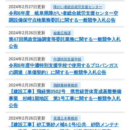
2024年2月27日更新
障がい者総合就労支援センター
令和6年度 岐阜県障がい者総合就労支援センター空
調設備保守点検業務委託に関する一般競争入札公告
2024年2月26日更新
秘書広報課
第47回県政世論調査等委託業務に関する一般競争入札
公告
2024年2月26日更新
中濃特別支援学校
令和6年度中濃特別支援学校で使用するプロパンガス
の調達（単価契約）に関する一般競争入札公告
2024年2月26日更新
飛騨農林事務所
【建設工事】飛経第0502号 県営経営体育成基盤整備
事業 杉崎1期地区 第1号工事に関する一般競争入札
公告
2024年2月26日更新
美濃土木事務所
【建設工事】砂工第砂メ補4-1号/公共 砂防メンテナ