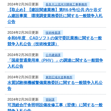
2024年2月26日更新
長良川上流河川開発工事事務所
【取止め】【建設関連業務】第R6-9号/公共 内ケ谷ダ
ム建設事業 環境調査業務委託に関する一般競争入札
公告
2024年2月26日更新
技術検査課
令和6年度 CADソフトの保守委託業務に関する一般
競争入札公告（技術検査課）
2024年2月26日更新
公共建築課
「国産普通乗用車（PHV）」の調達に関する一般競争
入札公告
2024年2月26日更新
東部広域水道事務所
水質試験棟機械警備業務委託に関する一般競争入札公
告
2024年2月26日更新
管財課
可茂総合庁舎照明設備改修工事（翌債）に関する一般
競争入札公告