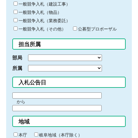
キ
一般競争入札（建設工事）
ー
一般競争入札（物品）
ワ
一般競争入札（業務委託）
ー
ド
一般競争入札（その他）
公募型プロポーザル
を
入
担当所属
力
部局
所属
入札公告日
期
から
間
期
の
間
始
地域
の
ま
終
り
わ
本庁
岐阜地域（本庁除く）