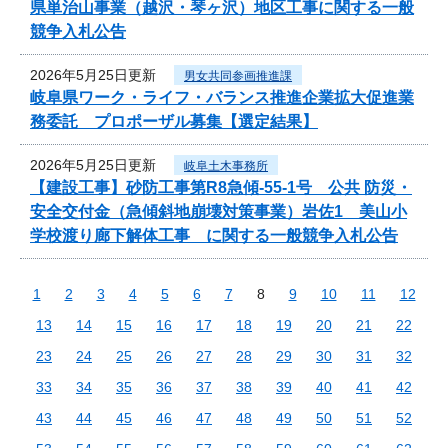
県単治山事業（越沢・琴ヶ沢）地区工事に関する一般
競争入札公告
2026年5月25日更新
男女共同参画推進課
岐阜県ワーク・ライフ・バランス推進企業拡大促進業
務委託 プロポーザル募集【選定結果】
2026年5月25日更新
岐阜土木事務所
【建設工事】砂防工事第R8急傾-55-1号 公共 防災・
安全交付金（急傾斜地崩壊対策事業）岩佐1 美山小
学校渡り廊下解体工事 に関する一般競争入札公告
1
2
3
4
5
6
7
8
9
10
11
12
13
14
15
16
17
18
19
20
21
22
23
24
25
26
27
28
29
30
31
32
33
34
35
36
37
38
39
40
41
42
43
44
45
46
47
48
49
50
51
52