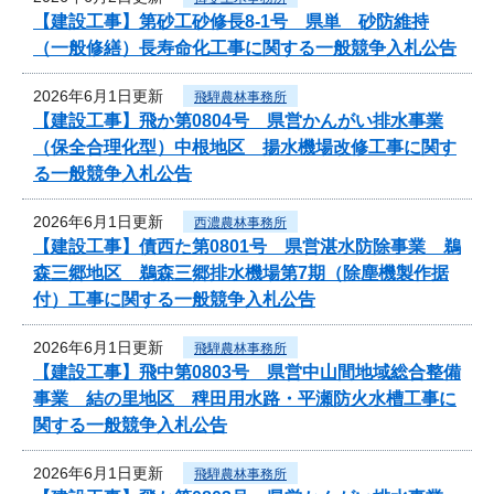
【建設工事】第砂工砂修長8-1号 県単 砂防維持
（一般修繕）長寿命化工事に関する一般競争入札公告
2026年6月1日更新
飛騨農林事務所
【建設工事】飛か第0804号 県営かんがい排水事業
（保全合理化型）中根地区 揚水機場改修工事に関す
る一般競争入札公告
2026年6月1日更新
西濃農林事務所
【建設工事】債西た第0801号 県営湛水防除事業 鵜
森三郷地区 鵜森三郷排水機場第7期（除塵機製作据
付）工事に関する一般競争入札公告
2026年6月1日更新
飛騨農林事務所
【建設工事】飛中第0803号 県営中山間地域総合整備
事業 結の里地区 稗田用水路・平瀬防火水槽工事に
関する一般競争入札公告
2026年6月1日更新
飛騨農林事務所