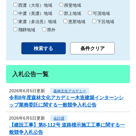
り
西濃（大垣）地域
揖斐地域
中濃（美濃）地域
郡上地域
可茂地域
東濃（多治見）地域
恵那地域
下呂地域
飛騨地域
県外
入札公告一覧
2026年6月5日更新
森林文化アカデミー
令和8年度森林文化アカデミー木造建築インターンシ
ップ業務委託に関する一般競争入札公告
2026年6月5日更新
会計課
【建設工事】第8-112号 道路標示施工工事に関する一
般競争入札公告