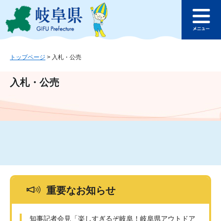
ペ
メ
このページの本文へ
ー
ニ
メ
ジ
ュ
ニ
の
ー
ュ
先
を
ー
頭
飛
トップページ
>
入札・公売
で
ば
す
し
入札・公売
。
て
本
文
へ
重要なお知らせ
知事記者会見「楽しすぎるぞ岐阜！岐阜県アウトドア