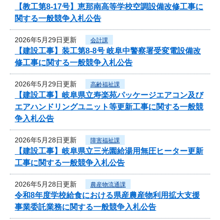
【教工第8-17号】恵那南高等学校空調設備改修工事に
関する一般競争入札公告
2026年5月29日更新
会計課
【建設工事】装工第8-8号 岐阜中警察署受変電設備改
修工事に関する一般競争入札公告
2026年5月29日更新
高齢福祉課
【建設工事】岐阜県立寿楽苑パッケージエアコン及び
エアハンドリングユニット等更新工事に関する一般競
争入札公告
2026年5月28日更新
障害福祉課
【建設工事】岐阜県立三光園給湯用無圧ヒーター更新
工事に関する一般競争入札公告
2026年5月28日更新
農産物流通課
令和8年度学校給食における県産農産物利用拡大支援
事業委託業務に関する一般競争入札公告