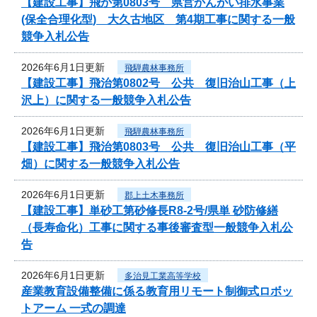
【建設工事】飛か第0803号 県営かんがい排水事業
(保全合理化型) 大久古地区 第4期工事に関する一般
競争入札公告
2026年6月1日更新
飛騨農林事務所
【建設工事】飛治第0802号 公共 復旧治山工事（上
沢上）に関する一般競争入札公告
2026年6月1日更新
飛騨農林事務所
【建設工事】飛治第0803号 公共 復旧治山工事（平
畑）に関する一般競争入札公告
2026年6月1日更新
郡上土木事務所
【建設工事】単砂工第砂修長R8-2号/県単 砂防修繕
（長寿命化）工事に関する事後審査型一般競争入札公
告
2026年6月1日更新
多治見工業高等学校
産業教育設備整備に係る教育用リモート制御式ロボッ
トアーム 一式の調達