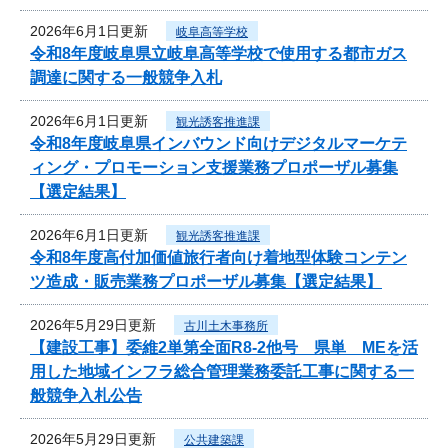
2026年6月1日更新
岐阜高等学校
令和8年度岐阜県立岐阜高等学校で使用する都市ガス
調達に関する一般競争入札
2026年6月1日更新
観光誘客推進課
令和8年度岐阜県インバウンド向けデジタルマーケテ
ィング・プロモーション支援業務プロポーザル募集
【選定結果】
2026年6月1日更新
観光誘客推進課
令和8年度高付加価値旅行者向け着地型体験コンテン
ツ造成・販売業務プロポーザル募集【選定結果】
2026年5月29日更新
古川土木事務所
【建設工事】委維2単第全面R8-2他号 県単 MEを活
用した地域インフラ総合管理業務委託工事に関する一
般競争入札公告
2026年5月29日更新
公共建築課