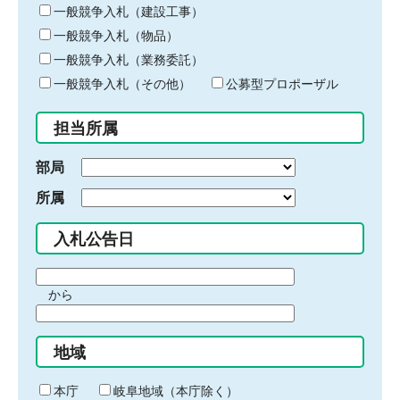
キ
一般競争入札（建設工事）
ー
一般競争入札（物品）
ワ
一般競争入札（業務委託）
ー
ド
一般競争入札（その他）
公募型プロポーザル
を
入
担当所属
力
部局
所属
入札公告日
期
から
間
期
の
間
始
地域
の
ま
終
り
わ
本庁
岐阜地域（本庁除く）