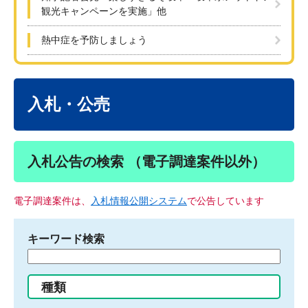
観光キャンペーンを実施」他
熱中症を予防しましょう
本
文
入札・公売
入札公告の検索 （電子調達案件以外）
電子調達案件は、
入札情報公開システム
で公告しています
キーワード検索
検
索
す
種類
る