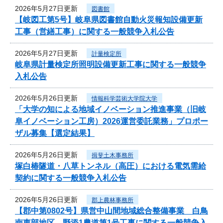
2026年5月27日更新
図書館
【岐図工第5号】岐阜県図書館自動火災報知設備更新
工事（営繕工事）に関する一般競争入札公告
2026年5月27日更新
計量検定所
岐阜県計量検定所照明設備更新工事に関する一般競争
入札公告
2026年5月26日更新
情報科学芸術大学院大学
「大学の知による地域イノベーション推進事業（旧岐
阜イノベーション工房）2026運営委託業務」プロポー
ザル募集【選定結果】
2026年5月26日更新
揖斐土木事務所
塚白椿隧道・八草トンネル（高圧）における電気需給
契約に関する一般競争入札公告
2026年5月26日更新
郡上農林事務所
【郡中第0802号】県営中山間地域総合整備事業 白鳥
南東部地区 野添1農道第1号工事に関する一般競争入