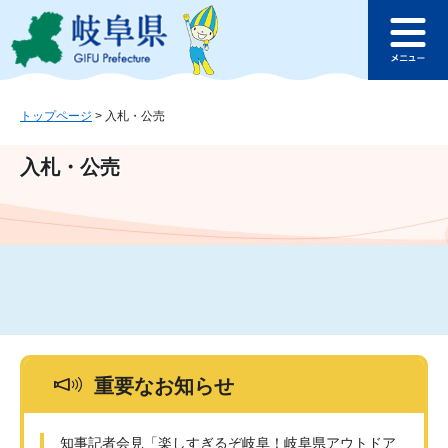
ペ
メ
このページの本文へ
ー
ニ
メ
ジ
ュ
ニ
の
ー
ュ
先
を
ー
頭
飛
トップページ
>
入札・公売
で
ば
す
し
入札・公売
。
て
本
文
へ
重要なお知らせ
知事記者会見「楽しすぎるぞ岐阜！岐阜県アウトドア