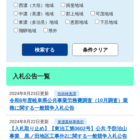
り
西濃（大垣）地域
揖斐地域
中濃（美濃）地域
郡上地域
可茂地域
東濃（多治見）地域
恵那地域
下呂地域
飛騨地域
県外
入札公告一覧
2024年8月23日更新
技術検査課
令和6年度岐阜県公共事業労務費調査（10月調査）業
務に関する一般競争入札公告
2024年8月22日更新
東濃農林事務所
【入札取り止め】【東治工第0602号】公共 予防治山
事業 黒ノ田地区工事外2に関する一般競争入札公告