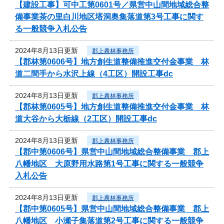
【建設工事】可中工第0601号／県営中山間地域総合整
備事業茶の里白川地区塔洞奥集落道第3号工事に関す
る一般競争入札公告
2024年8月13日更新
郡上農林事務所
【郡林第0606号】地方創生道整備推進交付金事業 林
道二間手から水沢上線（4工区）開設工事dc
2024年8月13日更新
郡上農林事務所
【郡林第0605号】地方創生道整備推進交付金事業 林
道大谷から大栃線（2工区）開設工事dc
2024年8月13日更新
郡上農林事務所
【郡中第0606号】県営中山間地域総合整備事業 郡上
八幡地区 大原野用水路第1号工事に関する一般競争
入札公告
2024年8月13日更新
郡上農林事務所
【郡中第0605号】県営中山間地域総合整備事業 郡上
八幡地区 小瀬子集落道第2号工事に関する一般競争