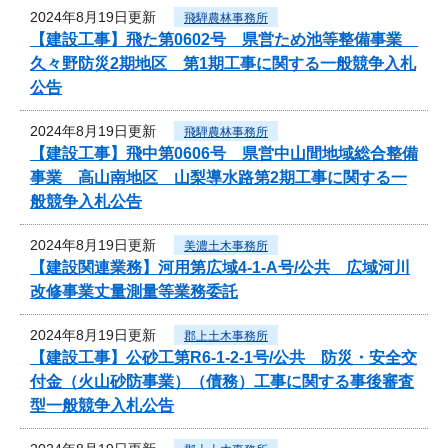
2024年8月19日更新
飛騨農林事務所
【建設工事】飛た第0602号 県営ため池等整備事業
久々野防災2期地区 第1期工事に関する一般競争入札
公告
2024年8月19日更新
飛騨農林事務所
【建設工事】飛中第0606号 県営中山間地域総合整備
事業 高山南地区 山梨導水路第2期工事に関する一
般競争入札公告
2024年8月19日更新
美濃土木事務所
【建設関連業務】河用第広域4-1-A号/公共 広域河川
改修事業丈量測量等業務委託
2024年8月19日更新
郡上土木事務所
【建設工事】公砂工第R6-1-2-1号/公共 防災・安全交
付金（火山砂防事業）（債務）工事に関する事後審査
型一般競争入札公告