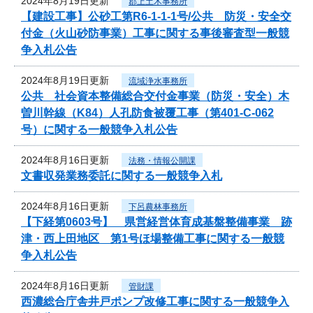
2024年8月19日更新
郡上土木事務所
【建設工事】公砂工第R6-1-1-1号/公共 防災・安全交
付金（火山砂防事業）工事に関する事後審査型一般競
争入札公告
2024年8月19日更新
流域浄水事務所
公共 社会資本整備総合交付金事業（防災・安全）木
曽川幹線（K84）人孔防食被覆工事（第401-C-062
号）に関する一般競争入札公告
2024年8月16日更新
法務・情報公開課
文書収発業務委託に関する一般競争入札
2024年8月16日更新
下呂農林事務所
【下経第0603号】 県営経営体育成基盤整備事業 跡
津・西上田地区 第1号ほ場整備工事に関する一般競
争入札公告
2024年8月16日更新
管財課
西濃総合庁舎井戸ポンプ改修工事に関する一般競争入