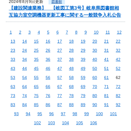
2024年8月9日更新
図書館
【建設関連業務】 【岐図工第3号】岐阜県図書館相
互協力室空調機器更新工事に関する一般競争入札公告
1
2
3
4
5
6
7
8
9
10
11
12
13
14
15
16
17
18
19
20
21
22
23
24
25
26
27
28
29
30
31
32
33
34
35
36
37
38
39
40
41
42
43
44
45
46
47
48
49
50
51
52
53
54
55
56
57
58
59
60
61
62
63
64
65
66
67
68
69
70
71
72
73
74
75
76
77
78
79
80
81
82
83
84
85
86
87
88
89
90
91
92
93
94
95
96
97
98
99
100
101
102
103
104
105
106