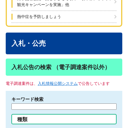
観光キャンペーンを実施」他
熱中症を予防しましょう
本
文
入札・公売
入札公告の検索 （電子調達案件以外）
電子調達案件は、
入札情報公開システム
で公告しています
キーワード検索
検
索
す
種類
る