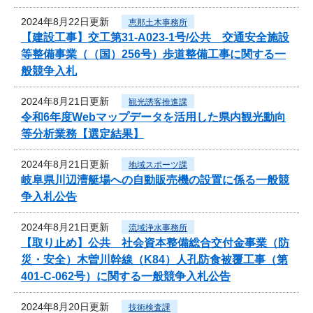
2024年8月22日更新
恵那土木事務所
【建設工事】交工第31-A023-1号/公共 交通安全施設
等整備事業（（国）256号）歩道整備工事に関する一
般競争入札
2024年8月21日更新
観光誘客推進課
令和6年度Webマップデータを活用した県内観光動向
等分析業務【選定結果】
2024年8月21日更新
地域スポーツ課
岐阜県川辺漕艇場への自動販売機の設置に係る一般競
争入札公告
2024年8月21日更新
流域浄水事務所
【取り止め】公共 社会資本整備総合交付金事業（防
災・安全）木曽川幹線（K84）人孔防食被覆工事（第
401-C-062号）に関する一般競争入札公告
2024年8月20日更新
技術検査課