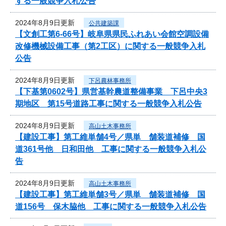
する一般競争入札公告
2024年8月9日更新
公共建築課
【文創工第6-66号】岐阜県県民ふれあい会館空調設備
改修機械設備工事（第2工区）に関する一般競争入札
公告
2024年8月9日更新
下呂農林事務所
【下基第0602号】県営基幹農道整備事業 下呂中央3
期地区 第15号道路工事に関する一般競争入札公告
2024年8月9日更新
高山土木事務所
【建設工事】第工維単舗4号／県単 舗装道補修 国
道361号他 日和田他 工事に関する一般競争入札公
告
2024年8月9日更新
高山土木事務所
【建設工事】第工維単舗3号／県単 舗装道補修 国
道156号 保木脇他 工事に関する一般競争入札公告