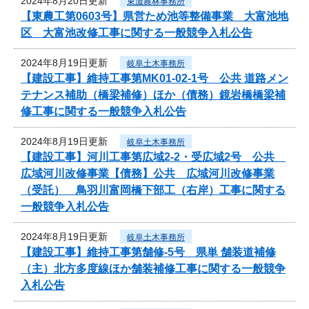
2024年8月20日更新
東濃農林事務所
【東農工第0603号】県営ため池等整備事業 大富池地
区 大富池改修工事に関する一般競争入札公告
2024年8月19日更新
岐阜土木事務所
【建設工事】維持工事第MK01-02-1号 公共 道路メン
テナンス補助（橋梁補修）ほか（債務）鏡岩橋橋梁補
修工事に関する一般競争入札公告
2024年8月19日更新
岐阜土木事務所
【建設工事】河川工事第広域2-2・受広域2号 公共
広域河川改修事業【債務】公共 広域河川改修事業
（受託） 鳥羽川富岡橋下部工（右岸）工事に関する
一般競争入札公告
2024年8月19日更新
岐阜土木事務所
【建設工事】維持工事第舗修-5号 県単 舗装道補修
（主）北方多度線ほか舗装補修工事に関する一般競争
入札公告