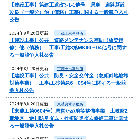
【建設工事】第建工道改3-1-1他号 県単 道路新設
改良（一般分）他（債務）工事に関する一般競争入札
公告
2024年8月20日更新
可茂土木事務所
【建設工事】公共 道路メンテナンス補助（橋梁補
修）他（債務） 工事/工維3第MK06－04他号に関す
る一般競争入札公告
2024年8月20日更新
可茂土木事務所
【建設工事】公共 防災・安全交付金（急傾斜地崩壊
対策事業） 工事/工砂第急6－094号に関する一般競
争入札公告
2024年8月20日更新
東濃農林事務所
【東農工第0604号】県営ため池等整備事業 土岐防2
期地区 逆川防災ダム・竹折防災ダム修繕工事に関す
る一般競争入札公告