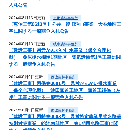
入札公告
2024年8月13日更新
恵那農林事務所
【恵治工第0613号】公共 復旧治山事業 大巻地区工
事に関する一般競争入札公告
2024年8月13日更新
岐阜農林事務所
【建設工事】県営かんがい排水事業（保全合理化
型） 桑原揚水機場1期地区 電気設備第1号工事に関
する一般競争入札公告
2024年8月9日更新
西濃農林事務所
【建設工事】西保第0601号 県営かんがい排水事業
（保全合理化型） 池田頭首工地区 頭首工補修（左
岸）工事に関する一般競争入札公告
2024年8月9日更新
西濃農林事務所
【建設工事】西特第0603号 県営特定農業用管水路等
特別対策事業 蛇池南部地区 第1期用水路工事に関