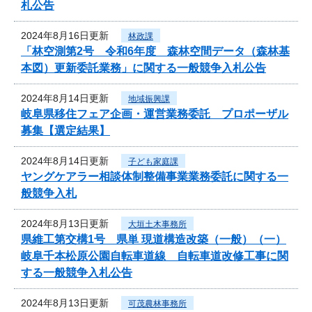
札公告
2024年8月16日更新
林政課
「林空測第2号 令和6年度 森林空間データ（森林基
本図）更新委託業務」に関する一般競争入札公告
2024年8月14日更新
地域振興課
岐阜県移住フェア企画・運営業務委託 プロポーザル
募集【選定結果】
2024年8月14日更新
子ども家庭課
ヤングケアラー相談体制整備事業業務委託に関する一
般競争入札
2024年8月13日更新
大垣土木事務所
県維工第交構1号 県単 現道構造改築（一般）（一）
岐阜千本松原公園自転車道線 自転車道改修工事に関
する一般競争入札公告
2024年8月13日更新
可茂農林事務所