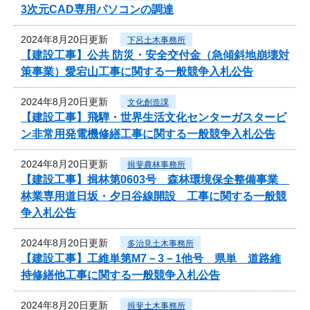
3次元CAD専用パソコンの調達
2024年8月20日更新
下呂土木事務所
【建設工事】公共 防災・安全交付金（急傾斜地崩壊対
策事業）愛宕山工事に関する一般競争入札公告
2024年8月20日更新
文化創造課
【建設工事】飛騨・世界生活文化センターガスタービ
ン非常用発電機修繕工事に関する一般競争入札公告
2024年8月20日更新
揖斐農林事務所
【建設工事】揖林第0603号 森林環境保全整備事業
林業専用道日坂・夕日谷線開設 工事に関する一般競
争入札公告
2024年8月20日更新
多治見土木事務所
【建設工事】工維単第M7－3－1他号 県単 道路維
持修繕他工事に関する一般競争入札公告
2024年8月20日更新
揖斐土木事務所