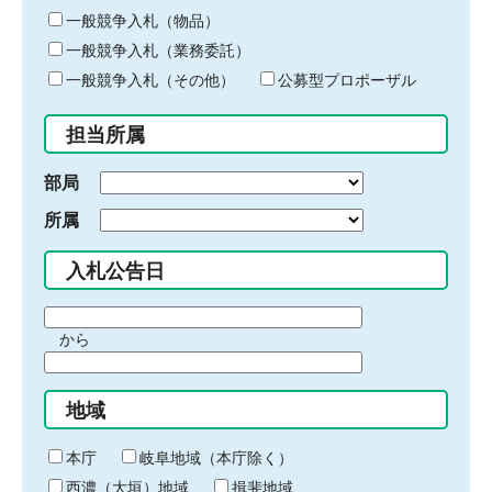
ー
一般競争入札（物品）
ワ
一般競争入札（業務委託）
ー
ド
一般競争入札（その他）
公募型プロポーザル
を
入
担当所属
力
部局
所属
入札公告日
期
から
間
期
の
間
始
地域
の
ま
終
り
わ
本庁
岐阜地域（本庁除く）
り
西濃（大垣）地域
揖斐地域