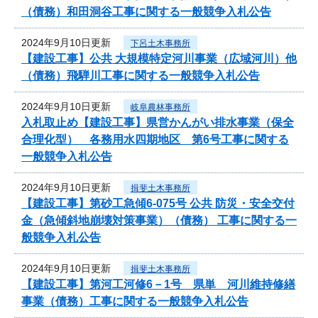
（債務）和田洞谷工事に関する一般競争入札公告
2024年9月10日更新
下呂土木事務所
【建設工事】公共 大規模特定河川事業（広域河川）他
（債務）飛騨川工事に関する一般競争入札公告
2024年9月10日更新
岐阜農林事務所
入札取止め【建設工事】県営かんがい排水事業（保全
合理化型） 各務用水四期地区 第6号工事に関する
一般競争入札公告
2024年9月10日更新
揖斐土木事務所
【建設工事】第砂工急傾6-075号 公共 防災・安全交付
金（急傾斜地崩壊対策事業）（債務） 工事に関する一
般競争入札公告
2024年9月10日更新
揖斐土木事務所
【建設工事】第河工河修6－1号 県単 河川維持修繕
事業（債務）工事に関する一般競争入札公告