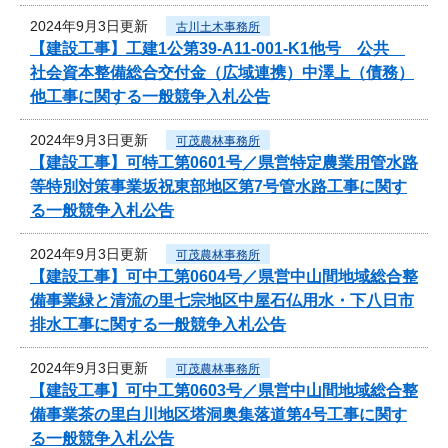
2024年9月3日更新
古川土木事務所
【建設工事】工建1公第39-A11-001-K1他号 公共
社会資本整備総合交付金（広域連携）中澤上（債務）
他工事に関する一般競争入札公告
2024年9月3日更新
可茂農林事務所
【建設工事】可特工第0601号／県営特定農業用管水路
等特別対策事業坂祝東部地区第7号管水路工事に関す
る一般競争入札公告
2024年9月3日更新
可茂農林事務所
【建設工事】可中工第0604号／県営中山間地域総合整
備事業緑と清流の里七宗地区中屋石仏用水・下八日市
排水工事に関する一般競争入札公告
2024年9月3日更新
可茂農林事務所
【建設工事】可中工第0603号／県営中山間地域総合整
備事業茶の里白川地区塔洞奥集落道第4号工事に関す
る一般競争入札公告