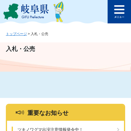
ペ
メ
このページの本文へ
ー
ニ
メ
ジ
ュ
ニ
の
ー
ュ
先
を
ー
頭
飛
トップページ
>
入札・公売
で
ば
す
し
入札・公売
。
て
本
文
へ
重要なお知らせ
ツキノワグマ出没注意情報発令中！