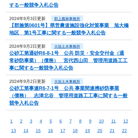
する一般競争入札公告
2024年9月3日更新
郡上農林事務所
【郡施第0601号】県営農道施設強化対策事業 旭大橋
地区 第1号工事に関する一般競争入札公告
2024年9月2日更新
大垣土木事務所
公砂工第通砂R6-8-1号 公共 防災・安全交付金（通
常砂防事業）（債務） 宮代西山田 管理用道路工工
事に関する一般競争入札公告
2024年9月2日更新
大垣土木事務所
公砂工第事連R6-7-1号 公共 事業間連携砂防事業
（債務） 志津北谷 管理用道路工工事に関する一般
競争入札公告
1
2
3
4
5
6
7
8
9
10
11
12
13
14
15
16
17
18
19
20
21
22