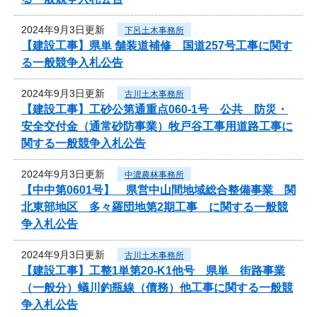
2024年9月3日更新
下呂土木事務所
【建設工事】県単 舗装道補修 国道257号工事に関す
る一般競争入札公告
2024年9月3日更新
古川土木事務所
【建設工事】工砂公第通重点060-1号 公共 防災・
安全交付金（通常砂防事業）牧戸谷工事用道路工事に
関する一般競争入札公告
2024年9月3日更新
中濃農林事務所
【中中第0601号】 県営中山間地域総合整備事業 関
北東部地区 多々羅団地第2期工事 に関する一般競
争入札公告
2024年9月3日更新
古川土木事務所
【建設工事】工整1単第20-K1他号 県単 街路事業
（一般分）蟻川釣瓶線（債務）他工事に関する一般競
争入札公告