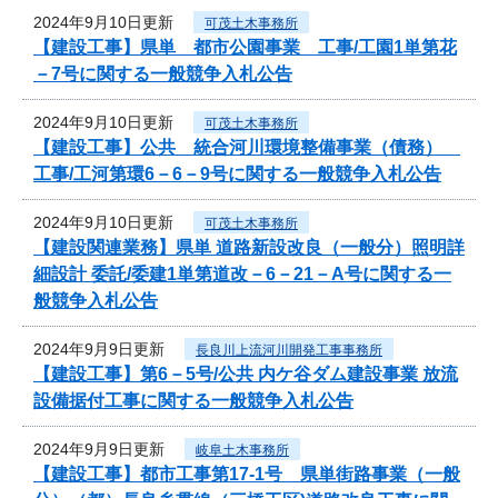
2024年9月10日更新
可茂土木事務所
【建設工事】県単 都市公園事業 工事/工園1単第花
－7号に関する一般競争入札公告
2024年9月10日更新
可茂土木事務所
【建設工事】公共 統合河川環境整備事業（債務）
工事/工河第環6－6－9号に関する一般競争入札公告
2024年9月10日更新
可茂土木事務所
【建設関連業務】県単 道路新設改良（一般分）照明詳
細設計 委託/委建1単第道改－6－21－A号に関する一
般競争入札公告
2024年9月9日更新
長良川上流河川開発工事事務所
【建設工事】第6－5号/公共 内ケ谷ダム建設事業 放流
設備据付工事に関する一般競争入札公告
2024年9月9日更新
岐阜土木事務所
【建設工事】都市工事第17-1号 県単街路事業（一般