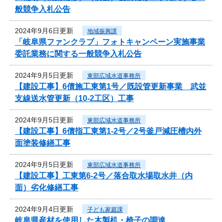
般競争入札公告
2024年9月6日更新
地域振興課
「岐阜県ファンクラブ」フォトキャンペーン実施事業
委託業務に関する一般競争入札公告
2024年9月5日更新
東部広域水道事務所
【建設工事】6債施工東第1号／既設管更新事業 武並
支線送水管更新（10-2工区）工事
2024年9月5日更新
東部広域水道事務所
【建設工事】6債指工東第1-2号／2号釜戸減圧槽内外
面塗装修繕工事
2024年9月5日更新
東部広域水道事務所
【建設工事】工東第6-2号／落合取水場取水井（内
面）劣化修繕工事
2024年9月4日更新
子ども家庭課
岐阜県産材を使用した木製机・椅子の調達