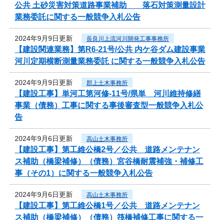
公共 土砂災害対策道路事業補助 落石対策測量設計
業務委託に関する一般競争入札公告
2024年9月9日更新
長良川上流河川開発工事事務所
【建設関連業務】第R6-21号/公共 内ケ谷ダム建設事業
河川定期横断測量業務委託 に関する一般競争入札公告
2024年9月9日更新
郡上土木事務所
【建設工事】単河工第河修-11号/県単 河川維持修繕
事業（債務）工事に関する事後審査型一般競争入札公
告
2024年9月6日更新
高山土木事務所
【建設工事】第工維公橋2号／公共 道路メンテナン
ス補助（橋梁補修）（債務）宮谷橋耐震補強・補修工
事（その1）に関する一般競争入札公告
2024年9月6日更新
高山土木事務所
【建設工事】第工維公橋1号／公共 道路メンテナン
ス補助（橋梁補修）（債務）筏橋補修工事に関する一