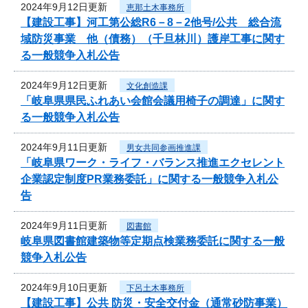
2024年9月12日更新
恵那土木事務所
【建設工事】河工第公総R6－8－2他号/公共 総合流
域防災事業 他（債務）（千旦林川）護岸工事に関す
る一般競争入札公告
2024年9月12日更新
文化創造課
「岐阜県県民ふれあい会館会議用椅子の調達」に関す
る一般競争入札公告
2024年9月11日更新
男女共同参画推進課
「岐阜県ワーク・ライフ・バランス推進エクセレント
企業認定制度PR業務委託」に関する一般競争入札公
告
2024年9月11日更新
図書館
岐阜県図書館建築物等定期点検業務委託に関する一般
競争入札公告
2024年9月10日更新
下呂土木事務所
【建設工事】公共 防災・安全交付金（通常砂防事業）