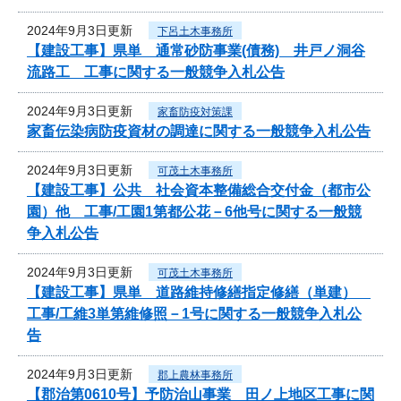
2024年9月3日更新
下呂土木事務所
【建設工事】県単 通常砂防事業(債務) 井戸ノ洞谷
流路工 工事に関する一般競争入札公告
2024年9月3日更新
家畜防疫対策課
家畜伝染病防疫資材の調達に関する一般競争入札公告
2024年9月3日更新
可茂土木事務所
【建設工事】公共 社会資本整備総合交付金（都市公
園）他 工事/工園1第都公花－6他号に関する一般競
争入札公告
2024年9月3日更新
可茂土木事務所
【建設工事】県単 道路維持修繕指定修繕（単建）
工事/工維3単第維修照－1号に関する一般競争入札公
告
2024年9月3日更新
郡上農林事務所
【郡治第0610号】予防治山事業 田ノ上地区工事に関