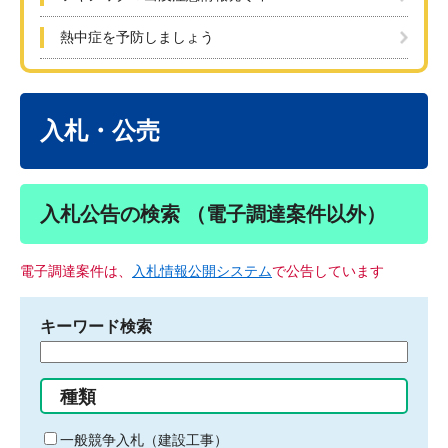
熱中症を予防しましょう
本
文
入札・公売
入札公告の検索 （電子調達案件以外）
電子調達案件は、
入札情報公開システム
で公告しています
キーワード検索
検
索
す
種類
る
キ
一般競争入札（建設工事）