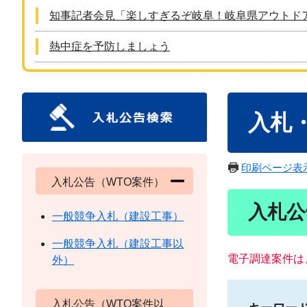
知事記者会見「楽しすぎるぞ岐阜！岐阜県アウトド
熱中症を予防しましょう
本
入札
文
印刷ページ表
入札公告（WTO案件）
入札公
一般競争入札（建設工事）
一般競争入札（建設工事以
電子調達案件は
外）
入札公告（WTO案件以