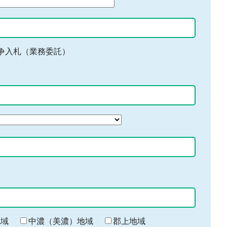
争入札（業務委託）
地域
中濃（美濃）地域
郡上地域