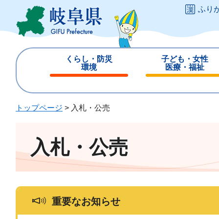
ペ
メ
ふり
ー
ニ
ジ
ュ
の
ー
先
を
くらし・防災
子ども・女性
頭
飛
環境
医療・福祉
で
ば
閉
閉
す
し
じ
じ
。
て
る
る
トップページ
>
入札・公売
本
文
へ
入札・公売
重要なお知らせ