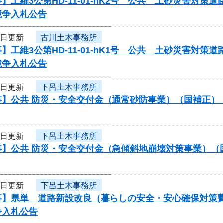
】工維3公第HD-11-01-hK2号 公共 土砂災害対
競争入札公告
4日更新
古川土木事務所
】工維3公第HD-11-01-hK1号 公共 土砂災害対
競争入札公告
4日更新
下呂土木事務所
事】公共 防災・安全交付金（通常砂防事業）（国補正）
4日更新
下呂土木事務所
事】公共 防災・安全交付金（急傾斜地崩壊対策事業）（
4日更新
下呂土木事務所
事】県単 道路新設改良（暮らしの安全・安心確保対策
争入札公告