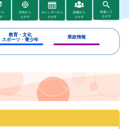
検索して
から
目的から
カレンダーから
組織から
さがす
す
さがす
さがす
さがす
教育・文化
県政情報
スポーツ・青少年
閉
閉
じ
じ
る
る