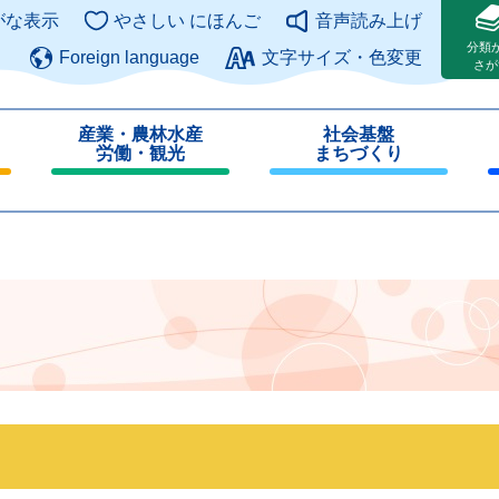
このページの本文へ
がな表示
やさしい にほんご
音声読み上げ
分類
Foreign language
文字サイズ・色変更
さが
産業・農林水産
社会基盤
労働・観光
まちづくり
閉
閉
じ
じ
る
る