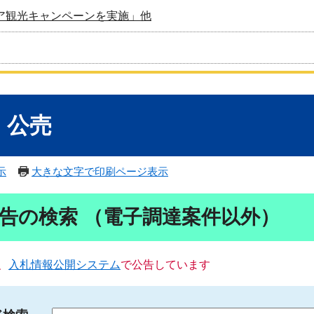
ア観光キャンペーンを実施」他
・公売
示
大きな文字で印刷ページ表示
告の検索 （電子調達案件以外）
、
入札情報公開システム
で公告しています