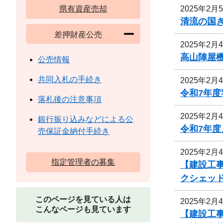
2025年2月
県有資産売却
清流の国
差押財産公売
2025年2月
高山陣屋
公売情報
共同入札の手続き
2025年2月
令和7年
落札後の注意事項
2025年2月
銀行振り込みなどによる公
令和7年
売保証金納付手続き
2025年2月
指定管理者の募集
【建設工事
クシェッ
このページを見ている人は
2025年2月
こんなページも見ています
【建設工