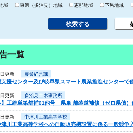
り
地域
東濃（多治見）地域
恵那地域
下呂地域
告一覧
5日更新
農業経営課
農支援センター及び岐阜県スマート農業推進センターで
5日更新
多治見土木事務所
事】工維単第舗補01他号 県単 舗装道補修（ゼロ県債
5日更新
中津川工業高等学校
中津川工業高等学校への自動販売機設置に係る一般競争