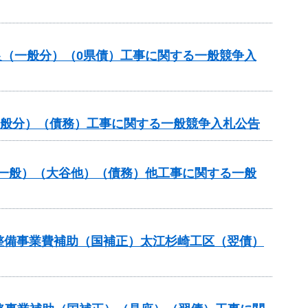
良（一般分）（0県債）工事に関する一般競争入
一般分）（債務）工事に関する一般競争入札公告
備（一般）（大谷他）（債務）他工事に関する一般
設等整備事業費補助（国補正）太江杉崎工区（翌債）