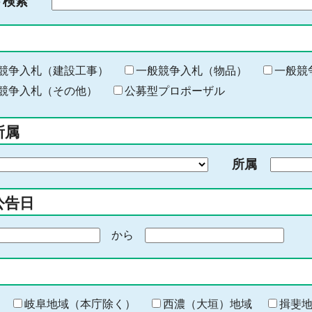
ド検索
検
索
す
る
キ
競争入札（建設工事）
一般競争入札（物品）
一般競
ー
競争入札（その他）
公募型プロポーザル
ワ
ー
所属
ド
を
所属
入
力
公告日
から
期
間
の
終
わ
岐阜地域（本庁除く）
西濃（大垣）地域
揖斐