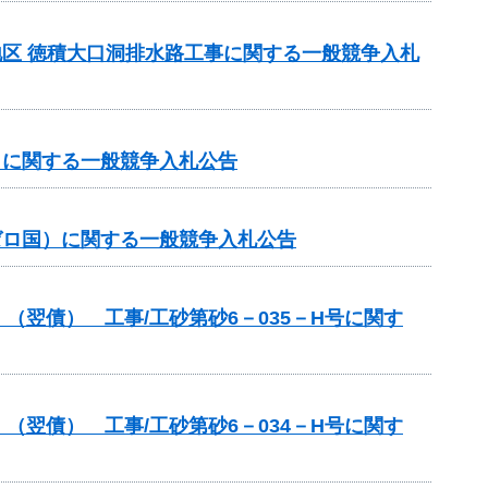
洞地区 徳積大口洞排水路工事に関する一般競争入札
国）に関する一般競争入札公告
（ゼロ国）に関する一般競争入札公告
翌債） 工事/工砂第砂6－035－H号に関す
翌債） 工事/工砂第砂6－034－H号に関す