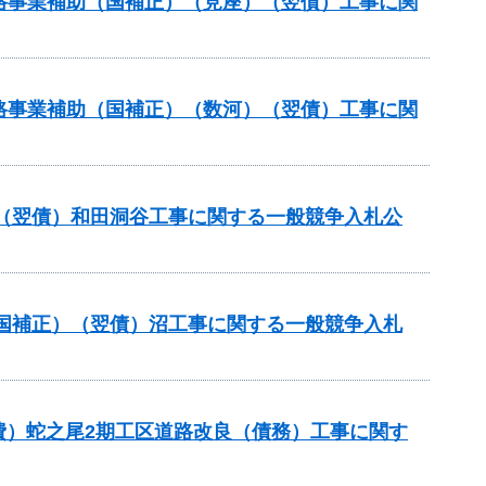
策道路事業補助（国補正）（見座）（翌債）工事に関
策道路事業補助（国補正）（数河）（翌債）工事に関
（翌債）和田洞谷工事に関する一般競争入札公
国補正）（翌債）沼工事に関する一般競争入札
費）蛇之尾2期工区道路改良（債務）工事に関す