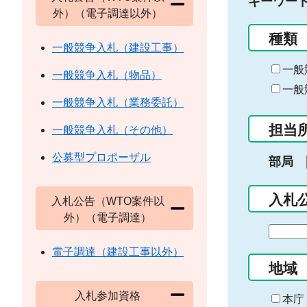
キーワー
外）（電子調達以外）
種類
一般競争入札（建設工事）
一般
一般競争入札（物品）
一般
一般競争入札（業務委託）
担当
一般競争入札（その他）
公募型プロポーザル
部局
入札
入札公告（WTO案件以
外）（電子調達）
期
間
電子調達（建設工事以外）
の
地域
始
入札参加資格
ま
本庁