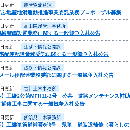
5日更新
農産物流通課
ぎふ地産地消運動推進事業委託業務プロポーザル募集
4日更新
高山陣屋管理事務所
機械警備設置業務に関する一般競争入札公告
4日更新
法務・情報公開課
度宅配便配達業務委託に関する一般競争入札公告
4日更新
法務・情報公開課
度メール便配達業務委託に関する一般競争入札公告
4日更新
古川土木事務所
】工維2公第MFH11-2号 公共 道路メンテナンス
ド補修工事に関する一般競争入札公告
4日更新
多治見土木事務所
事】工維単第舗補暮6他号 県単 舗装道補修（暮らし