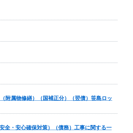
補助（附属物修繕）（国補正分）（翌債）笹島ロッ
の安全・安心確保対策）（債務）工事に関する一