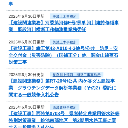
事
2025年6月30日更新
美濃土木事務所
【建設関連業務】河委第河修F号/県単 河川維持修繕事
業 既設河川横断工作物測量業務委託
2025年6月30日更新
美濃土木事務所
【建設工事】維工第43-A010-4-3他号/公共 防災・安
全交付金（災害防除）（国補正分）他 関金山線落石
対策工事
2025年6月30日更新
長良川上流河川開発工事事務所
【建設関連業務】第R7-20号/公共 内ケ谷ダム建設事
業 グラウチングデータ解析等業務（その2）委託に
関する一般競争入札公告
2025年6月30日更新
西濃農林事務所
【建設工事】西特第0703号 県営特定農業用管水路等
特別対策事業 蛇池南部地区 第2期用水路工事に関
する一般競争入札公告