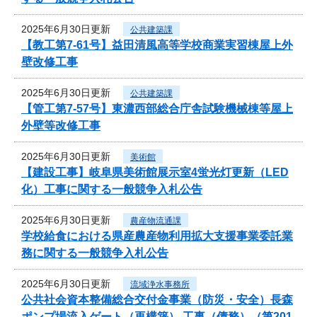
2025年6月30日更新
公共建築課
【教工第7-61号】益田清風高等学校商業実習棟屋上外
壁改修工事
2025年6月30日更新
公共建築課
【管工第7-57号】東濃西部総合庁舎試験機械棟等屋上
外壁等改修工事
2025年6月30日更新
美術館
【建設工事】岐阜県美術館展示室4蛍光灯更新（LED
化）工事に関する一般競争入札公告
2025年6月30日更新
農産物流通課
学校給食における県産農産物利用拡大支援事業委託業
務に関する一般競争入札公告
2025年6月30日更新
流域浄水事務所
公共社会資本整備総合交付金事業（防災・安全）長森
ポンプ場流入ゲート（再構築） 工事（債務）（第201-