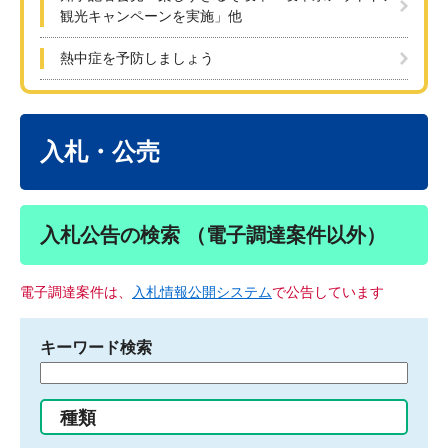
観光キャンペーンを実施」他
熱中症を予防しましょう
本
文
入札・公売
入札公告の検索 （電子調達案件以外）
電子調達案件は、
入札情報公開システム
で公告しています
キーワード検索
検
索
す
種類
る