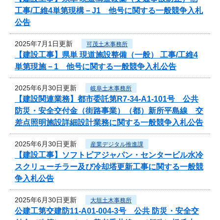
工事/工維4単第現構－J1 他号に関する一般競争入札
公告
2025年7月1日更新
可茂土木事務所
【建設工事】県単 現道施設整備（一般） 工事/工維4
単第現施－1 他号に関する一般競争入札公告
2025年6月30日更新
岐阜土木事務所
【建設関連業務】都市委託第R7-34-A1-101号 公共
防災・安全交付金（街路事業）（都）新所平島線 交
差点照明施設詳細設計業務に関する一般競争入札公告
2025年6月30日更新
産業デジタル推進課
【建設工事】ソフトピアジャパン・センタービル水冷
スクリューチラー及び冷却塔更新工事に関する一般競
争入札公告
2025年6月30日更新
大垣土木事務所
公建工第交建防11-A01-004-3号 公共 防災・安全交