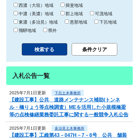
り
西濃（大垣）地域
揖斐地域
中濃（美濃）地域
郡上地域
可茂地域
東濃（多治見）地域
恵那地域
下呂地域
飛騨地域
県外
入札公告一覧
2025年7月1日更新
下呂土木事務所
【建設工事】公共 道路メンテナンス補助(トンネ
ル・橋りょう等点検調査）MEを活用した小規模橋梁
等の点検修繕業務委託工事に関する一般競争入札公告
2025年7月1日更新
多治見土木事務所
【建設工事】工維第43－047H－7－6号 公共 舗装