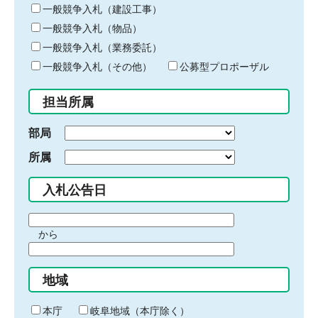
キ
一般競争入札（建設工事）
ー
一般競争入札（物品）
ワ
一般競争入札（業務委託）
ー
ド
一般競争入札（その他）
公募型プロポーザル
を
入
担当所属
力
部局
所属
入札公告日
期
から
間
期
の
間
始
地域
の
ま
終
り
わ
本庁
岐阜地域（本庁除く）