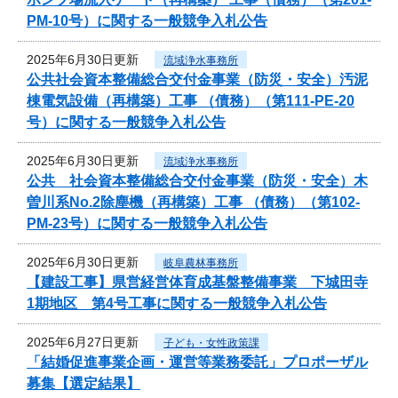
PM-10号）に関する一般競争入札公告
2025年6月30日更新
流域浄水事務所
公共社会資本整備総合交付金事業（防災・安全）汚泥
棟電気設備（再構築）工事 （債務）（第111-PE-20
号）に関する一般競争入札公告
2025年6月30日更新
流域浄水事務所
公共 社会資本整備総合交付金事業（防災・安全）木
曽川系No.2除塵機（再構築）工事 （債務）（第102-
PM-23号）に関する一般競争入札公告
2025年6月30日更新
岐阜農林事務所
【建設工事】県営経営体育成基盤整備事業 下城田寺
1期地区 第4号工事に関する一般競争入札公告
2025年6月27日更新
子ども・女性政策課
「結婚促進事業企画・運営等業務委託」プロポーザル
募集【選定結果】