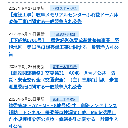
2025年6月27日更新
地域スポーツ課
【建設工事】岐阜メモリアルセンターふれ愛ドーム床
改修工事に関する一般競争入札公告
2025年6月26日更新
下呂農林事務所
【下経第0701号】 県営経営体育成基盤整備事業 羽
根地区 第13号ほ場整備工事に関する一般競争入札公
告
2025年6月26日更新
恵那土木事務所
【建設関連業務】交委第31－A048－A号／公共 防
災・安全交付金（交通安全）（主）恵那白川線 歩道
測量委託に関する一般競争入札公告
2025年6月26日更新
恵那土木事務所
維委第48－A2－ME－8他号/公共 道路メンテナンス
補助（トンネル・橋梁等点検調査）他 MEを活用し
た小規模橋梁等の点検・修繕委託に関する一般競争入
札公告