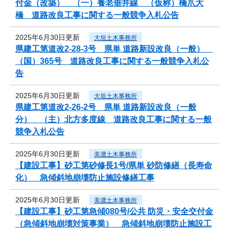
付金（改築） （一）養老垂井線 （仮称）橋爪大
橋 道路改良工事に関する一般競争入札公告
2025年6月30日更新
大垣土木事務所
県建工第道改2-28-3号 県単 道路新設改良（一般）
（国）365号 道路改良工事に関する一般競争入札公
告
2025年6月30日更新
大垣土木事務所
県建工第道改2-26-2号 県単 道路新設改良（一般
分） （主）北方多度線 道路改良工事に関する一般
競争入札公告
2025年6月30日更新
美濃土木事務所
【建設工事】砂工第砂修長1号/県単 砂防修繕（長寿命
化） 急傾斜地崩壊防止施設修繕工事
2025年6月30日更新
美濃土木事務所
【建設工事】砂工第急傾080号/公共 防災・安全交付金
（急傾斜地崩壊対策事業） 急傾斜地崩壊防止施設工