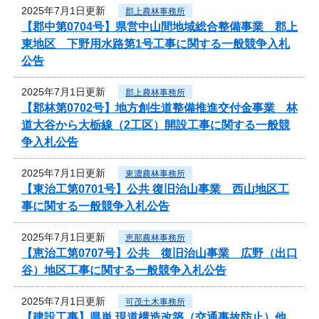
2025年7月1日更新
郡上農林事務所
【郡中第0704号】県営中山間地域総合整備事業 郡上
東地区 下野用水路第1号工事に関する一般競争入札
公告
2025年7月1日更新
郡上農林事務所
【郡林第0702号】地方創生道整備推進交付金事業 林
道大谷から大栃線（2工区）開設工事に関する一般競
争入札公告
2025年7月1日更新
東濃農林事務所
【東治工第0701号】公共 復旧治山事業 西山地区工
事に関する一般競争入札公告
2025年7月1日更新
恵那農林事務所
【恵治工第0707号】公共 復旧治山事業 広野（出口
谷）地区工事に関する一般競争入札公告
2025年7月1日更新
可茂土木事務所
【建設工事】県単 現道構造改築（交通事故防止）他