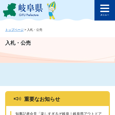
ペ
メ
このページの本文へ
ー
ニ
メ
ジ
ュ
ニ
の
ー
ュ
先
を
ー
頭
飛
トップページ
>
入札・公売
で
ば
す
し
入札・公売
。
て
本
文
へ
重要なお知らせ
知事記者会見「楽しすぎるぞ岐阜！岐阜県アウトドア