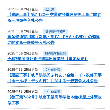
2025年6月26日更新
会計課
【建設工事】第7-122号 交通信号機改良等工事に関す
る一般競争入札公告
2025年6月26日更新
岐阜農林事務所
国産普通乗用車（新車・SUV・PHV・4WD）の調達
に関する一般競争入札公告
2025年6月25日更新
観光誘客推進課
令和7年度海外旅行博等出展業務【選定結果】
2025年6月25日更新
文化創造課
【建設工事】岐阜県県民ふれあい会館トイレ改修工事
（ホール棟・デッキ棟）に関する一般競争入札公告
2025年6月25日更新
公共建築課
【教工第7-62号】岐南工業高等学校本館棟屋上外壁改
修工事