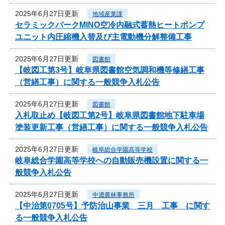
2025年6月27日更新
地域産業課
セラミックパークMINO空冷内融式蓄熱ヒートポンプ
ユニット内圧縮機入替及び主電動機分解整備工事
2025年6月27日更新
図書館
【岐図工第3号】岐阜県図書館空気調和機等修繕工事
（営繕工事）に関する一般競争入札公告
2025年6月27日更新
図書館
入札取止め【岐図工第2号】岐阜県図書館地下駐車場
塗装更新工事（営繕工事）に関する一般競争入札公告
2025年6月27日更新
岐阜総合学園高等学校
岐阜総合学園高等学校への自動販売機設置に関する一
般競争入札公告
2025年6月27日更新
中濃農林事務所
【中治第0705号】予防治山事業 三月 工事 に関す
る一般競争入札公告