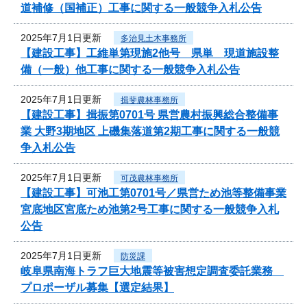
道補修（国補正）工事に関する一般競争入札公告
2025年7月1日更新
多治見土木事務所
【建設工事】工維単第現施2他号 県単 現道施設整
備（一般）他工事に関する一般競争入札公告
2025年7月1日更新
揖斐農林事務所
【建設工事】揖振第0701号 県営農村振興総合整備事
業 大野3期地区 上磯集落道第2期工事に関する一般競
争入札公告
2025年7月1日更新
可茂農林事務所
【建設工事】可池工第0701号／県営ため池等整備事業
宮底地区宮底ため池第2号工事に関する一般競争入札
公告
2025年7月1日更新
防災課
岐阜県南海トラフ巨大地震等被害想定調査委託業務
プロポーザル募集【選定結果】