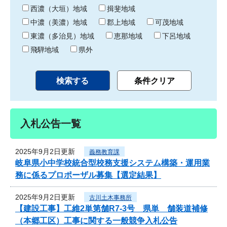
り
西濃（大垣）地域
揖斐地域
中濃（美濃）地域
郡上地域
可茂地域
東濃（多治見）地域
恵那地域
下呂地域
飛騨地域
県外
入札公告一覧
2025年9月2日更新
義務教育課
岐阜県小中学校統合型校務支援システム構築・運用業
務に係るプロポーザル募集【選定結果】
2025年9月2日更新
古川土木事務所
【建設工事】工維2単第舗R7-3号 県単 舗装道補修
（本郷工区）工事に関する一般競争入札公告