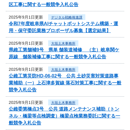
区工事に関する一般競争入札公告
2025年9月1日更新
デジタル戦略推進課
令和7年度岐阜県AIチャットボットシステム構築・運
用・保守委託業務プロポーザル募集【選定結果】
2025年9月1日更新
大垣土木事務所
県維工第舗補9号 県単 舗装道補修 （主）岐阜関ケ
原線 舗装補修工事に関する一般競争入札公告
2025年9月1日更新
大垣土木事務所
公維工第災防HD-06-02号 公共 土砂災害対策道路事
業補助（一）上石津多賀線 落石対策工事に関する一般
競争入札公告
2025年9月1日更新
大垣土木事務所
公維委第橋点3号 公共 道路メンテナンス補助（トン
ネル・橋梁等点検調査）橋梁点検業務委託に関する一
般競争入札公告