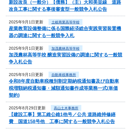
新設改良（一般分）【債務】（主）大和美並線 道路
改良工事に関する事後審査型一般競争入札公告
2025年9月1日更新
土岐商業高等学校
産業教育設備整備に係る国際経済総合実践実習装置機
器の調達に関する一般競争入札
2025年9月1日更新
加茂農林高等学校
加茂農林高等学校 醸造実習設備の調達に関する一般競
争入札公告
2025年9月1日更新
自動車税事務所
令和8年度自動車税種別割定期納税通知書及び自動車
税増額納税通知書・減額通知書作成等業務一式(単価
契約)
2025年8月29日更新
高山土木事務所
【建設工事】第工維公維1他号／公共 道路維持修繕
費 国道158号他 工事に関する一般競争入札公告