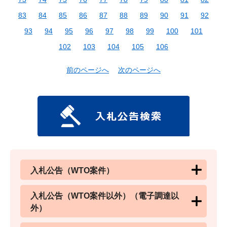
83
84
85
86
87
88
89
90
91
92
93
94
95
96
97
98
99
100
101
102
103
104
105
106
前のページへ
次のページへ
入札公告（WTO案件）
入札公告（WTO案件以外）（電子調達以
外）