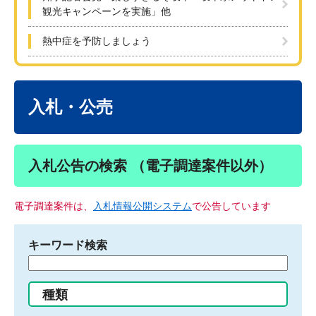
観光キャンペーンを実施」他
熱中症を予防しましょう
本
文
入札・公売
入札公告の検索 （電子調達案件以外）
電子調達案件は、
入札情報公開システム
で公告しています
キーワード検索
検
索
す
種類
る