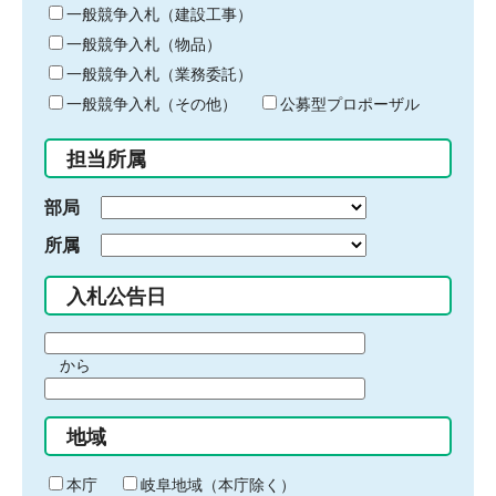
キ
一般競争入札（建設工事）
ー
一般競争入札（物品）
ワ
一般競争入札（業務委託）
ー
ド
一般競争入札（その他）
公募型プロポーザル
を
入
担当所属
力
部局
所属
入札公告日
期
から
間
期
の
間
始
地域
の
ま
終
り
わ
本庁
岐阜地域（本庁除く）