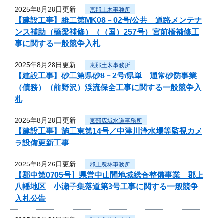
2025年8月28日更新
恵那土木事務所
【建設工事】維工第MK08－02号/公共 道路メンテナ
ンス補助（橋梁補修）（（国）257号）宮前橋補修工
事に関する一般競争入札
2025年8月28日更新
恵那土木事務所
【建設工事】砂工第県砂8－2号/県単 通常砂防事業
（債務）（前野沢）渓流保全工事に関する一般競争入
札
2025年8月28日更新
東部広域水道事務所
【建設工事】施工東第14号／中津川浄水場等監視カメ
ラ設備更新工事
2025年8月26日更新
郡上農林事務所
【郡中第0705号】県営中山間地域総合整備事業 郡上
八幡地区 小瀬子集落道第3号工事に関する一般競争
入札公告