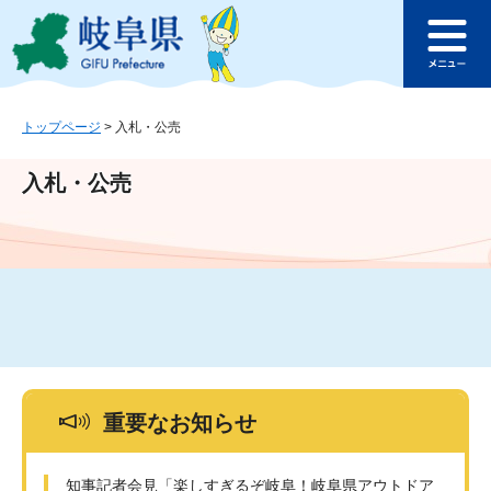
ペ
メ
このページの本文へ
ー
ニ
メ
ジ
ュ
ニ
の
ー
ュ
先
を
ー
頭
飛
トップページ
>
入札・公売
で
ば
す
し
入札・公売
。
て
本
文
へ
重要なお知らせ
知事記者会見「楽しすぎるぞ岐阜！岐阜県アウトドア