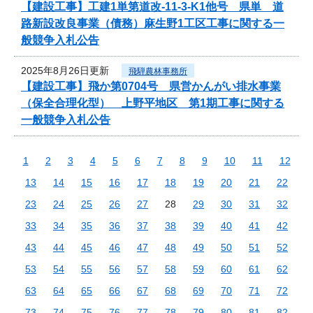
【建設工事】工建1単第道改-11-3-K1他号 県単 道
路新設改良事業（債務）麻生野1工区工事に関する一
般競争入札公告
2025年8月26日更新
飛騨農林事務所
【建設工事】飛か第0704号 県営かんがい排水事業
（保全合理化型） 上野平地区 第1期工事に関する
一般競争入札公告
1
2
3
4
5
6
7
8
9
10
11
12
13
14
15
16
17
18
19
20
21
22
23
24
25
26
27
28
29
30
31
32
33
34
35
36
37
38
39
40
41
42
43
44
45
46
47
48
49
50
51
52
53
54
55
56
57
58
59
60
61
62
63
64
65
66
67
68
69
70
71
72
73
74
75
76
77
78
79
80
81
82