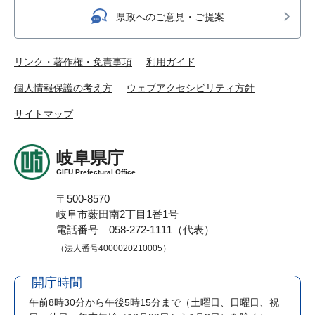
県政へのご意見・ご提案
リンク・著作権・免責事項
利用ガイド
個人情報保護の考え方
ウェブアクセシビリティ方針
サイトマップ
岐阜県庁
GIFU Prefectural Office
〒500-8570
岐阜市薮田南2丁目1番1号
電話番号 058-272-1111（代表）
（法人番号4000020210005）
開庁時間
午前8時30分から午後5時15分まで
（土曜日、日曜日、祝