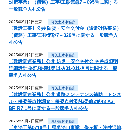
対策事業）（債務）工事/工砂第急7－095号に関する
一般競争入札公告
2025年9月2日更新
可茂土木事務所
【建設工事】公共 防災・安全交付金（通常砂防事業）
（債務）工事/工砂第砂7－029号に関する一般競争入
札公告
2025年9月2日更新
可茂土木事務所
【建設関連業務】公共 防災・安全交付金 交差点照明
詳細設計 委託/委建1第11-A01-011-A号に関する一般
競争入札公告
2025年9月2日更新
可茂土木事務所
【建設関連業務】公共 道路メンテナンス補助（トンネ
ル・橋梁等点検調査）橋梁点検委託/委維3第48-A2-
BR-R7-1号に関する一般競争入札公告
2025年9月2日更新
恵那農林事務所
【恵治工第0710号】県単治山事業 條ヶ坂・洗井沢地