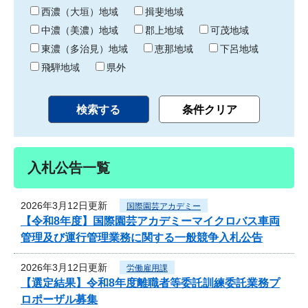
り
西濃（大垣）地域
揖斐地域
中濃（美濃）地域
郡上地域
可茂地域
東濃（多治見）地域
恵那地域
下呂地域
飛騨地域
県外
入札公告一覧
2026年3月12日更新
国際園芸アカデミー
【令和8年度】国際園芸アカデミーマイクロバス車両
管理及び運行管理業務に関する一般競争入札公告
2026年3月12日更新
労働雇用課
【選定結果】令和8年度離職者等委託訓練委託業務プ
ロポーザル募集