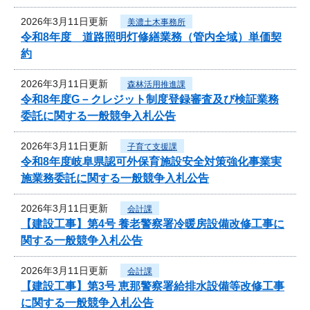
2026年3月11日更新
美濃土木事務所
令和8年度 道路照明灯修繕業務（管内全域）単価契
約
2026年3月11日更新
森林活用推進課
令和8年度G－クレジット制度登録審査及び検証業務
委託に関する一般競争入札公告
2026年3月11日更新
子育て支援課
令和8年度岐阜県認可外保育施設安全対策強化事業実
施業務委託に関する一般競争入札公告
2026年3月11日更新
会計課
【建設工事】第4号 養老警察署冷暖房設備改修工事に
関する一般競争入札公告
2026年3月11日更新
会計課
【建設工事】第3号 恵那警察署給排水設備等改修工事
に関する一般競争入札公告