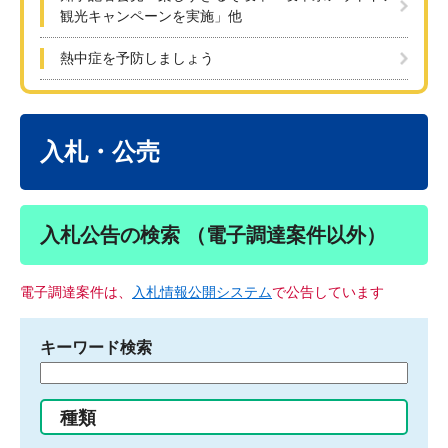
観光キャンペーンを実施」他
熱中症を予防しましょう
本
文
入札・公売
入札公告の検索 （電子調達案件以外）
電子調達案件は、
入札情報公開システム
で公告しています
キーワード検索
検
索
す
種類
る