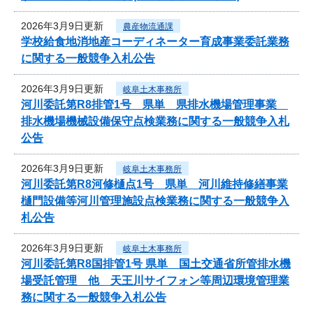
2026年3月9日更新
農産物流通課
学校給食地消地産コーディネーター育成事業委託業務
に関する一般競争入札公告
2026年3月9日更新
岐阜土木事務所
河川委託第R8排管1号 県単 県排水機場管理事業
排水機場機械設備保守点検業務に関する一般競争入札
公告
2026年3月9日更新
岐阜土木事務所
河川委託第R8河修樋点1号 県単 河川維持修繕事業
樋門設備等河川管理施設点検業務に関する一般競争入
札公告
2026年3月9日更新
岐阜土木事務所
河川委託第R8国排管1号 県単 国土交通省所管排水機
場受託管理 他 天王川サイフォン等周辺環境管理業
務に関する一般競争入札公告