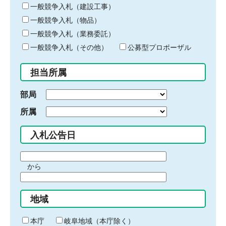
キ
一般競争入札（建設工事）
ー
一般競争入札（物品）
ワ
一般競争入札（業務委託）
ー
ド
一般競争入札（その他）
公募型プロポーザル
を
入
担当所属
力
部局
所属
入札公告日
期
から
間
期
の
間
始
地域
の
ま
終
り
わ
本庁
岐阜地域（本庁除く）