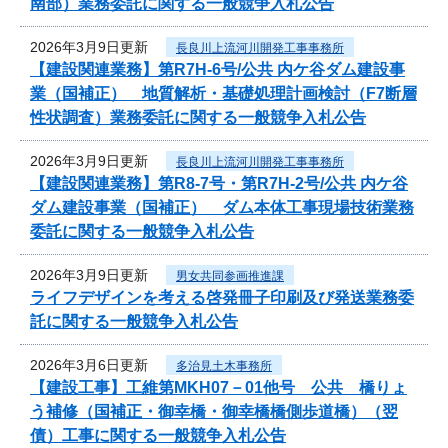
南部）業務委託に関する一般競争入札公告
2026年3月9日更新
長良川上流河川開発工事事務所
【建設関連業務】第R7H-6号/公共 内ケ谷ダム建設事
業（国補正） 地質解析・基礎処理計画検討（F7断層
性状調査）業務委託に関する一般競争入札公告
2026年3月9日更新
長良川上流河川開発工事事務所
【建設関連業務】第R8-7号・第R7H-2号/公共 内ケ谷
ダム建設事業（国補正） ダム本体工事現場技術業務
委託に関する一般競争入札公告
2026年3月9日更新
男女共同参画推進課
ライフデザインを考える啓発冊子印刷及び発送業務委
託に関する一般競争入札公告
2026年3月6日更新
多治見土木事務所
【建設工事】工維第MKH07－01他号 公共 橋りょ
う補修（国補正・御幸橋・御幸橋橋側歩道橋）（翌
債）工事に関する一般競争入札公告