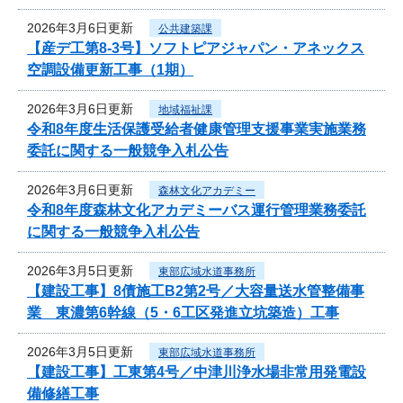
2026年3月6日更新
公共建築課
【産デ工第8-3号】ソフトピアジャパン・アネックス
空調設備更新工事（1期）
2026年3月6日更新
地域福祉課
令和8年度生活保護受給者健康管理支援事業実施業務
委託に関する一般競争入札公告
2026年3月6日更新
森林文化アカデミー
令和8年度森林文化アカデミーバス運行管理業務委託
に関する一般競争入札公告
2026年3月5日更新
東部広域水道事務所
【建設工事】8債施工B2第2号／大容量送水管整備事
業 東濃第6幹線（5・6工区発進立坑築造）工事
2026年3月5日更新
東部広域水道事務所
【建設工事】工東第4号／中津川浄水場非常用発電設
備修繕工事