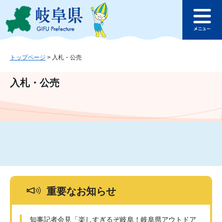
ペ
メ
このページの本文へ
ー
ニ
メ
ジ
ュ
ニ
の
ー
ュ
先
を
ー
頭
飛
トップページ
>
入札・公売
で
ば
す
し
入札・公売
。
て
本
文
へ
重要なお知らせ
知事記者会見「楽しすぎるぞ岐阜！岐阜県アウトドア