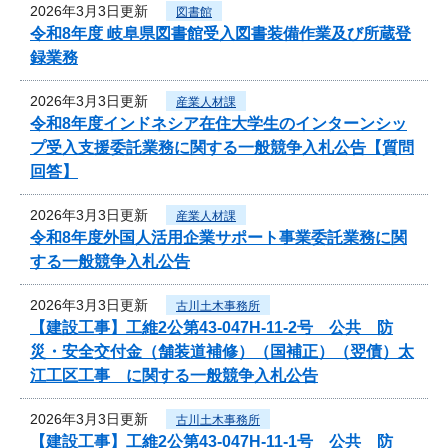
2026年3月3日更新
図書館
令和8年度 岐阜県図書館受入図書装備作業及び所蔵登
録業務
2026年3月3日更新
産業人材課
令和8年度インドネシア在住大学生のインターンシッ
プ受入支援委託業務に関する一般競争入札公告【質問
回答】
2026年3月3日更新
産業人材課
令和8年度外国人活用企業サポート事業委託業務に関
する一般競争入札公告
2026年3月3日更新
古川土木事務所
【建設工事】工維2公第43-047H-11-2号 公共 防
災・安全交付金（舗装道補修）（国補正）（翌債）太
江工区工事 に関する一般競争入札公告
2026年3月3日更新
古川土木事務所
【建設工事】工維2公第43-047H-11-1号 公共 防