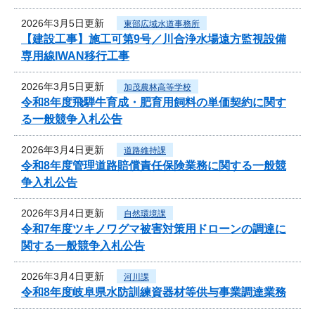
2026年3月5日更新
東部広域水道事務所
【建設工事】施工可第9号／川合浄水場遠方監視設備
専用線IWAN移行工事
2026年3月5日更新
加茂農林高等学校
令和8年度飛騨牛育成・肥育用飼料の単価契約に関す
る一般競争入札公告
2026年3月4日更新
道路維持課
令和8年度管理道路賠償責任保険業務に関する一般競
争入札公告
2026年3月4日更新
自然環境課
令和7年度ツキノワグマ被害対策用ドローンの調達に
関する一般競争入札公告
2026年3月4日更新
河川課
令和8年度岐阜県水防訓練資器材等供与事業調達業務