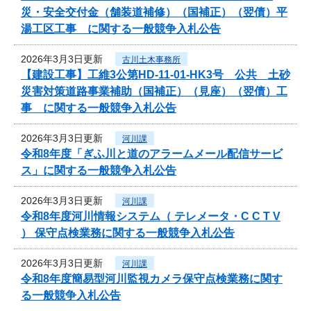
災・安全交付金（舗装道補修）（国補正）（翌債）平
湯工区工事 に関する一般競争入札公告
2026年3月3日更新
古川土木事務所
【建設工事】工維3公第HD-11-01-HK3号 公共 土砂
災害対策道路事業補助（国補正）（見座）（翌債）工
事 に関する一般競争入札公告
2026年3月3日更新
河川課
令和8年度「ぎふ川と道のアラームメール配信サービ
ス」に関する一般競争入札公告
2026年3月3日更新
河川課
令和8年度河川情報システム（ テレメータ・C C T V
） 保守点検業務に関する一般競争入札公告
2026年3月3日更新
河川課
令和8年度簡易型河川監視カメラ保守点検業務に関す
る一般競争入札公告