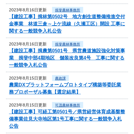
2023年8月16日更新
揖斐農林事務所
【建設工事】揖林第0502号 地方創生道整備推進交付
金事業 林道三倉～上ケ流線（久瀬工区）開設 工事に
関する一般競争入札公告
2023年8月16日更新
揖斐農林事務所
【建設工事】揖農第0501号 県営農道施設強化対策事
業 揖斐中部4期地区 舗装改良第4号 工事に関する
一般競争入札公告
2023年8月15日更新
農政課
農業DXプラットフォームプロトタイプ構築等委託業
務プロポーザル募集【選定結果】
2023年8月15日更新
可茂農林事務所
【建設工事】可経工第0501号／県営経営体育成基盤整
備事業佐見大寺地区第1号工事に関する一般競争入札
公告