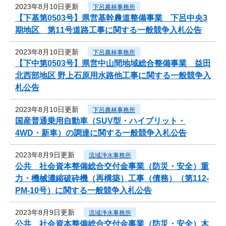
2023年8月10日更新
下呂農林事務所
【下基第0503号】県営基幹農道整備事業 下呂中央3
期地区 第11号道路工事に関する一般競争入札公告
2023年8月10日更新
下呂農林事務所
【下中第0503号】県営中山間地域総合整備事業 益田
北西部地区 野上石原用水路他工事に関する一般競争入
札公告
2023年8月10日更新
下呂農林事務所
国産普通乗用自動車（SUV型・ハイブリット・
4WD・新車）の調達に関する一般競争入札公告
2023年8月9日更新
流域浄水事務所
公共 社会資本整備総合交付金事業（防災・安全）重
力・機械濃縮破砕機（再構築）工事（債務）（第112-
PM-10号）に関する一般競争入札公告
2023年8月9日更新
流域浄水事務所
公共 社会資本整備総合交付金事業（防災・安全）木