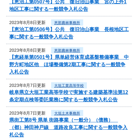
【恵治工第0507号】公共 復旧治山事業 宮の上外1
地区工事に関する一般競争入札公告
2023年8月8日更新
恵那農林事務所
【恵治工第0506号】公共 復旧治山事業 長根地区工
事に関する一般競争入札公告
2023年8月8日更新
恵那農林事務所
【恵経単第0501号】県単経営体育成基盤整備事業 中
野方町地区他 ほ場整備第2期工事に関する一般競争
入札公告
2023年8月7日更新
大垣工業高等学校
岐阜県立大垣工業高等学校で実施する建築基準法第12
条定期点検等委託業務に関する一般競争入札公告
2023年8月7日更新
大垣土木事務所
県街工第8号 県単 街路事業（一般分）（債務）
（都）神田神戸線 道路改良工事に関する一般競争入
札公告