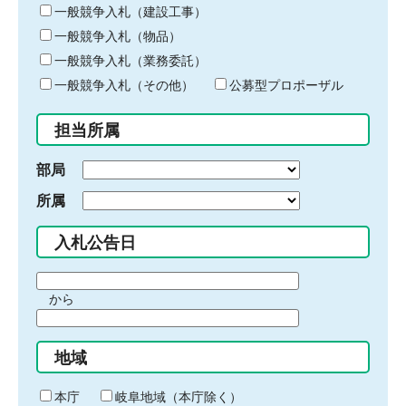
キ
一般競争入札（建設工事）
ー
一般競争入札（物品）
ワ
一般競争入札（業務委託）
ー
ド
一般競争入札（その他）
公募型プロポーザル
を
入
担当所属
力
部局
所属
入札公告日
期
から
間
期
の
間
始
地域
の
ま
終
り
わ
本庁
岐阜地域（本庁除く）