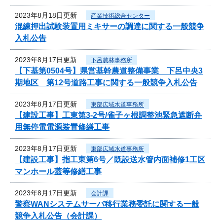
2023年8月18日更新
産業技術総合センター
混練押出試験装置用ミキサーの調達に関する一般競争
入札公告
2023年8月17日更新
下呂農林事務所
【下基第0504号】県営基幹農道整備事業 下呂中央3
期地区 第12号道路工事に関する一般競争入札公告
2023年8月17日更新
東部広域水道事務所
【建設工事】工東第3-2号/雀子ヶ根調整池緊急遮断弁
用無停電電源装置修繕工事
2023年8月17日更新
東部広域水道事務所
【建設工事】指工東第6号／既設送水管内面補修1工区
マンホール蓋等修繕工事
2023年8月17日更新
会計課
警察WANシステムサーバ移行業務委託に関する一般
競争入札公告（会計課）