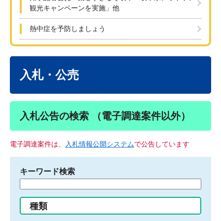
観光キャンペーンを実施」他
熱中症を予防しましょう
本
文
入札・公売
入札公告の検索 （電子調達案件以外）
電子調達案件は、
入札情報公開システム
で公告しています
キーワード検索
検
索
す
種類
る