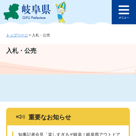
ペ
メ
このページの本文へ
ー
ニ
メ
ジ
ュ
ニ
の
ー
ュ
先
を
ー
頭
飛
トップページ
>
入札・公売
で
ば
す
し
入札・公売
。
て
本
文
へ
重要なお知らせ
知事記者会見「楽しすぎるぞ岐阜！岐阜県アウトドア