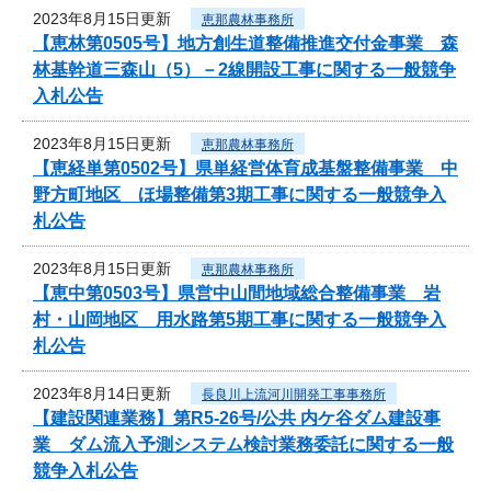
2023年8月15日更新
恵那農林事務所
【恵林第0505号】地方創生道整備推進交付金事業 森
林基幹道三森山（5）－2線開設工事に関する一般競争
入札公告
2023年8月15日更新
恵那農林事務所
【恵経単第0502号】県単経営体育成基盤整備事業 中
野方町地区 ほ場整備第3期工事に関する一般競争入
札公告
2023年8月15日更新
恵那農林事務所
【恵中第0503号】県営中山間地域総合整備事業 岩
村・山岡地区 用水路第5期工事に関する一般競争入
札公告
2023年8月14日更新
長良川上流河川開発工事事務所
【建設関連業務】第R5-26号/公共 内ケ谷ダム建設事
業 ダム流入予測システム検討業務委託に関する一般
競争入札公告