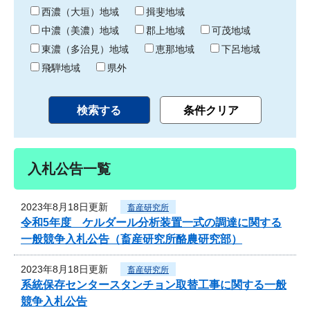
り
西濃（大垣）地域
揖斐地域
中濃（美濃）地域
郡上地域
可茂地域
東濃（多治見）地域
恵那地域
下呂地域
飛騨地域
県外
入札公告一覧
2023年8月18日更新
畜産研究所
令和5年度 ケルダール分析装置一式の調達に関する
一般競争入札公告（畜産研究所酪農研究部）
2023年8月18日更新
畜産研究所
系統保存センタースタンチョン取替工事に関する一般
競争入札公告