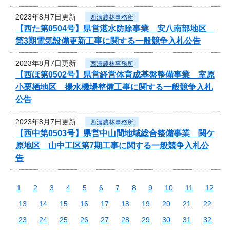
2023年8月7日更新
西濃農林事務所
【西た第0504号】県営湛水防除事業 安八南部地区
第3期電気設備更新工事に関する一般競争入札公告
2023年8月7日更新
西濃農林事務所
【西ほ第0502号】県営経営体育成基盤整備事業 室原
小栗栖地区 揚水機場整備工事に関する一般競争入札
公告
2023年8月7日更新
西濃農林事務所
【西中第0503号】県営中山間地域総合整備事業 関ケ
原地区 山中工区第7期工事に関する一般競争入札公
告
1
2
3
4
5
6
7
8
9
10
11
12
13
14
15
16
17
18
19
20
21
22
23
24
25
26
27
28
29
30
31
32