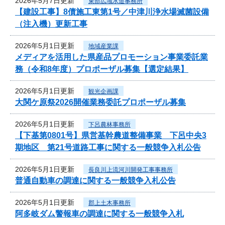
2026年5月7日更新
東部広域水道事務所
【建設工事】8債施工東第1号／中津川浄水場滅菌設備
（注入機）更新工事
2026年5月1日更新
地域産業課
メディアを活用した県産品プロモーション事業委託業
務（令和8年度）プロポーザル募集【選定結果】
2026年5月1日更新
観光企画課
大関ケ原祭2026開催業務委託プロポーザル募集
2026年5月1日更新
下呂農林事務所
【下基第0801号】県営基幹農道整備事業 下呂中央3
期地区 第21号道路工事に関する一般競争入札公告
2026年5月1日更新
長良川上流河川開発工事事務所
普通自動車の調達に関する一般競争入札公告
2026年5月1日更新
郡上土木事務所
阿多岐ダム警報車の調達に関する一般競争入札