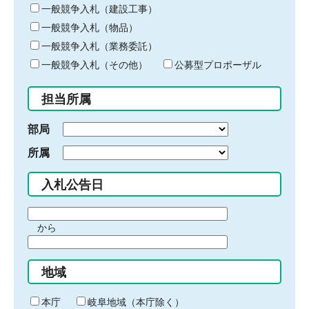
キ
一般競争入札（建設工事）
ー
一般競争入札（物品）
ワ
一般競争入札（業務委託）
ー
ド
一般競争入札（その他）
公募型プロポーザル
を
入
担当所属
力
部局
所属
入札公告日
期
から
間
期
の
間
始
地域
の
ま
終
り
わ
本庁
岐阜地域（本庁除く）