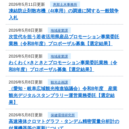
2026年5月11日更新
恵那土木事務所
凍結防止剤散布機（4t車用）の調達に関する一般競争
入札
2026年5月8日更新
地域産業課
次世代を担う若者活用県産品プロモーション事業委託
業務（令和8年度）プロポーザル募集【選定結果】
2026年5月8日更新
地域産業課
わくわく×きときとプロモーション事業委託業務（令
和8年度）プロポーザル募集【選定結果】
2026年5月8日更新
観光企画課
（愛知・岐阜広域観光推進協議会）令和8年度 産業
観光デジタルスタンプラリー運営業務委託【選定結
果】
2026年5月8日更新
保健環境研究所
高速液体クロマトグラフ・タンデム精密質量分析計の
付属機器等の更新について