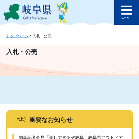
ペ
メ
このページの本文へ
ー
ニ
メ
ジ
ュ
ニ
の
ー
ュ
先
を
ー
頭
飛
トップページ
>
入札・公売
で
ば
す
し
入札・公売
。
て
本
文
へ
重要なお知らせ
知事記者会見「楽しすぎるぞ岐阜！岐阜県アウトドア