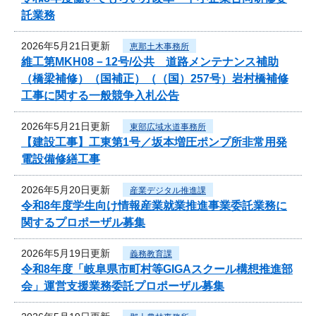
託業務
2026年5月21日更新
恵那土木事務所
維工第MKH08－12号/公共 道路メンテナンス補助
（橋梁補修）（国補正）（（国）257号）岩村橋補修
工事に関する一般競争入札公告
2026年5月21日更新
東部広域水道事務所
【建設工事】工東第1号／坂本増圧ポンプ所非常用発
電設備修繕工事
2026年5月20日更新
産業デジタル推進課
令和8年度学生向け情報産業就業推進事業委託業務に
関するプロポーザル募集
2026年5月19日更新
義務教育課
令和8年度「岐阜県市町村等GIGAスクール構想推進部
会」運営支援業務委託プロポーザル募集