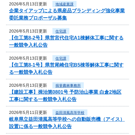
2026年5月13日更新
地域産業課
企業タイアップによる県産品ブランディング強化事業
委託業務プロポーザル募集
2026年5月13日更新
住宅課
【住工第8-2号】県営宮代住宅A1棟解体工事に関する
一般競争入札公告
2026年5月13日更新
住宅課
【住工第8-1号】県営尾崎住宅B5棟等解体工事に関す
る一般競争入札公告
2026年5月13日更新
揖斐農林事務所
【建設工事】揖治第0801号 予防治山事業 白倉2地区
工事に関する一般競争入札公告
2026年5月11日更新
益田清風高等学校
岐阜県立益田清風高等学校への自動販売機（アイス）
設置に係る一般競争入札公告