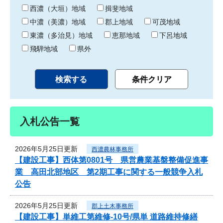
り
西濃（大垣）地域
揖斐地域
中濃（美濃）地域
郡上地域
可茂地域
東濃（多治見）地域
恵那地域
下呂地域
飛騨地域
県外
入札公告一覧
2026年5月25日更新
西濃農林事務所
【建設工事】西体第0801号 県営農業基盤整備促進事
業 高田北部地区 第2期工事に関する一般競争入札
公告
2026年5月25日更新
郡上土木事務所
【建設工事】単維工第維修-10号/県単 道路維持修繕