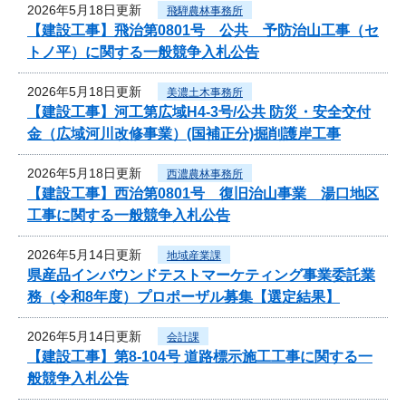
2026年5月18日更新
飛騨農林事務所
【建設工事】飛治第0801号 公共 予防治山工事（セ
トノ平）に関する一般競争入札公告
2026年5月18日更新
美濃土木事務所
【建設工事】河工第広域H4-3号/公共 防災・安全交付
金（広域河川改修事業）(国補正分)掘削護岸工事
2026年5月18日更新
西濃農林事務所
【建設工事】西治第0801号 復旧治山事業 湯口地区
工事に関する一般競争入札公告
2026年5月14日更新
地域産業課
県産品インバウンドテストマーケティング事業委託業
務（令和8年度）プロポーザル募集【選定結果】
2026年5月14日更新
会計課
【建設工事】第8-104号 道路標示施工工事に関する一
般競争入札公告