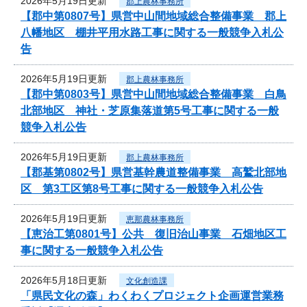
2026年5月19日更新
郡上農林事務所
【郡中第0807号】県営中山間地域総合整備事業 郡上
八幡地区 棚井平用水路工事に関する一般競争入札公
告
2026年5月19日更新
郡上農林事務所
【郡中第0803号】県営中山間地域総合整備事業 白鳥
北部地区 神社・芝原集落道第5号工事に関する一般
競争入札公告
2026年5月19日更新
郡上農林事務所
【郡基第0802号】県営基幹農道整備事業 高鷲北部地
区 第3工区第8号工事に関する一般競争入札公告
2026年5月19日更新
恵那農林事務所
【恵治工第0801号】公共 復旧治山事業 石畑地区工
事に関する一般競争入札公告
2026年5月18日更新
文化創造課
「県民文化の森」わくわくプロジェクト企画運営業務