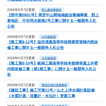
2026年5月7日更新
郡上農林事務所
【郡中第0801号】県営中山間地域総合整備事業 郡上
東地区 中切用水路第2号工事に関する一般競争入札
公告
2026年5月7日更新
公共建築課
【教工第8-12号】益田清風高等学校商業実習棟内部改
修工事に関する一般競争入札公告
2026年5月7日更新
公共建築課
【教工第8-10号】岐南工業高等学校本館棟等屋上外壁
内部改修工事（第1期工事）に関する一般競争入札公
告
2026年5月7日更新
東部広域水道事務所
【建設工事】施工可第11号／山之上浄水場計装設備
（水質計器・流量計・水位計）更新工事