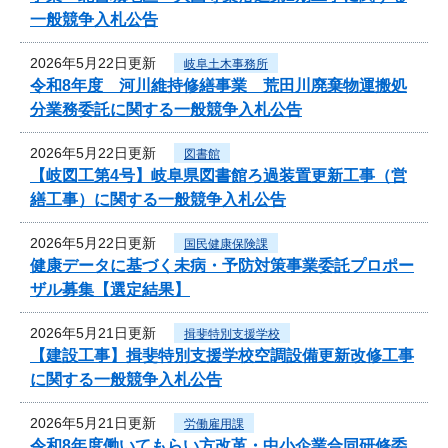
一般競争入札公告
2026年5月22日更新
岐阜土木事務所
令和8年度 河川維持修繕事業 荒田川廃棄物運搬処
分業務委託に関する一般競争入札公告
2026年5月22日更新
図書館
【岐図工第4号】岐阜県図書館ろ過装置更新工事（営
繕工事）に関する一般競争入札公告
2026年5月22日更新
国民健康保険課
健康データに基づく未病・予防対策事業委託プロポー
ザル募集【選定結果】
2026年5月21日更新
揖斐特別支援学校
【建設工事】揖斐特別支援学校空調設備更新改修工事
に関する一般競争入札公告
2026年5月21日更新
労働雇用課
令和8年度働いてもらい方改革・中小企業合同研修委