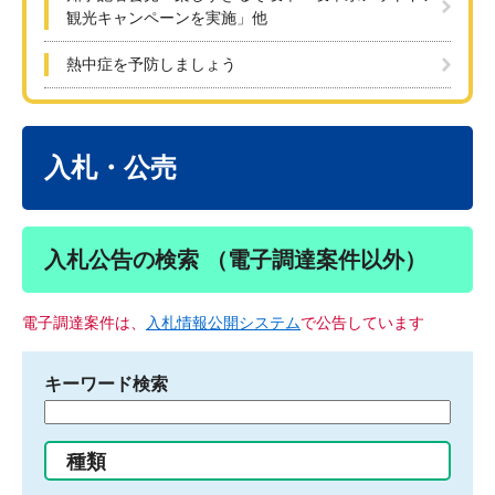
観光キャンペーンを実施」他
熱中症を予防しましょう
本
文
入札・公売
入札公告の検索 （電子調達案件以外）
電子調達案件は、
入札情報公開システム
で公告しています
キーワード検索
検
索
す
種類
る