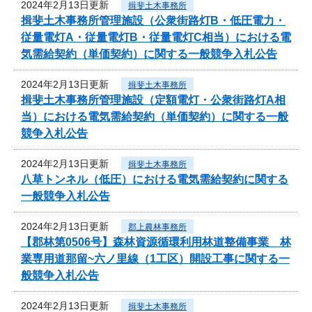
2024年2月13日更新
揖斐土木事務所
揖斐土木事務所管理施設（公衆街路灯B・低圧電力・
従量電灯A・従量電灯B・従量電灯C相当）における電
気需給契約（単価契約）に関する一般競争入札公告
2024年2月13日更新
揖斐土木事務所
揖斐土木事務所管理施設（定額電灯・公衆街路灯A相
当）における電気需給契約（単価契約）に関する一般
競争入札公告
2024年2月13日更新
揖斐土木事務所
八草トンネル（低圧）における電気需給契約に関する
一般競争入札公告
2024年2月13日更新
郡上農林事務所
【郡林第0506号】森林資源循環利用林道整備事業 林
業専用道那留~六ノ里線（1工区）開設工事に関する一
般競争入札公告
2024年2月13日更新
揖斐土木事務所