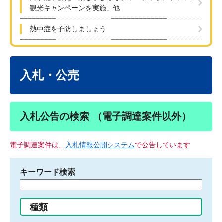
観光キャンペーンを実施」他
熱中症を予防しましょう
本
文
入札・公売
入札公告の検索 （電子調達案件以外）
電子調達案件は、
入札情報公開システム
で公告しています
キーワード検索
検
索
す
種類
る