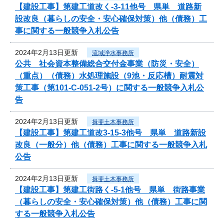
【建設工事】第建工道改く-3-11他号 県単 道路新
設改良（暮らしの安全・安心確保対策）他（債務）工
事に関する一般競争入札公告
2024年2月13日更新
流域浄水事務所
公共 社会資本整備総合交付金事業（防災・安全）
（重点）（債務）水処理施設（9池・反応槽）耐震対
策工事（第101-C-051-2号）に関する一般競争入札公
告
2024年2月13日更新
揖斐土木事務所
【建設工事】第建工道改3-15-3他号 県単 道路新設
改良（一般分）他（債務）工事に関する一般競争入札
公告
2024年2月13日更新
揖斐土木事務所
【建設工事】第建工街路く-5-1他号 県単 街路事業
（暮らしの安全・安心確保対策）他（債務）工事に関
する一般競争入札公告