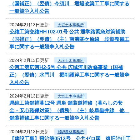
（国補正）（翌債）今須川 堰堤改築工工事に関する
一般競争入札公告
2024年2月13日更新
大垣土木事務所
公維工第交維HHT02-01号 公共 通学路緊急対策補助
（国補正）（翌債）（主）南濃関ケ原線 歩道整備工
事に関する一般競争入札公告
2024年2月13日更新
大垣土木事務所
公河工第広河H2-5号 公共 広域河川改修事業（国補
正）（翌債）水門川 掘削護岸工事に関する一般競争
入札公告
2024年2月13日更新
大垣土木事務所
県維工第舗補暮12号 県単 舗装道補修（暮らしの安
全・安心確保対策）（債務）（主）岐阜垂井線 他
舗装補修工事に関する一般競争入札公告
2024年2月13日更新
飛騨農林事務所
【建設工事】飛治第0513号 公共ゼロ国 復旧治山工