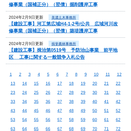
修事業（国補正分）（翌債）掘削護岸工事
2024年2月9日更新
美濃土木事務所
【建設工事】河工第広域H4-1-2号/公共 広域河川改
修事業（国補正分）（翌債）築堤護岸工事
2024年2月9日更新
揖斐農林事務所
【建設工事】揖治第0519号 予防治山事業 前平地
区 工事に関する一般競争入札公告
1
2
3
4
5
6
7
8
9
10
11
12
13
14
15
16
17
18
19
20
21
22
23
24
25
26
27
28
29
30
31
32
33
34
35
36
37
38
39
40
41
42
43
44
45
46
47
48
49
50
51
52
53
54
55
56
57
58
59
60
61
62
63
64
65
66
67
68
69
70
71
72