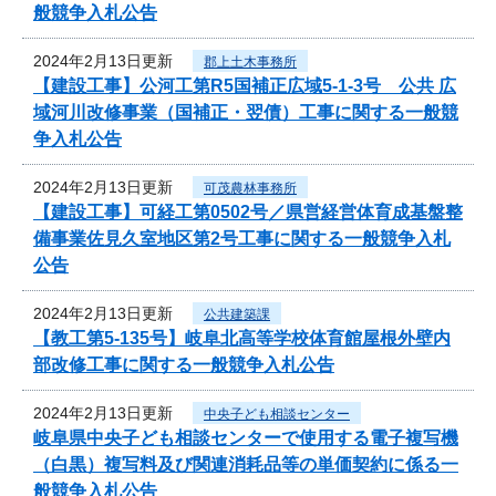
般競争入札公告
2024年2月13日更新
郡上土木事務所
【建設工事】公河工第R5国補正広域5-1-3号 公共 広
域河川改修事業（国補正・翌債）工事に関する一般競
争入札公告
2024年2月13日更新
可茂農林事務所
【建設工事】可経工第0502号／県営経営体育成基盤整
備事業佐見久室地区第2号工事に関する一般競争入札
公告
2024年2月13日更新
公共建築課
【教工第5-135号】岐阜北高等学校体育館屋根外壁内
部改修工事に関する一般競争入札公告
2024年2月13日更新
中央子ども相談センター
岐阜県中央子ども相談センターで使用する電子複写機
（白黒）複写料及び関連消耗品等の単価契約に係る一
般競争入札公告