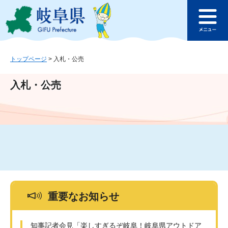
ペ
メ
このページの本文へ
ー
ニ
メ
ジ
ュ
ニ
の
ー
ュ
先
を
ー
頭
飛
トップページ
>
入札・公売
で
ば
す
し
入札・公売
。
て
本
文
へ
重要なお知らせ
知事記者会見「楽しすぎるぞ岐阜！岐阜県アウトドア