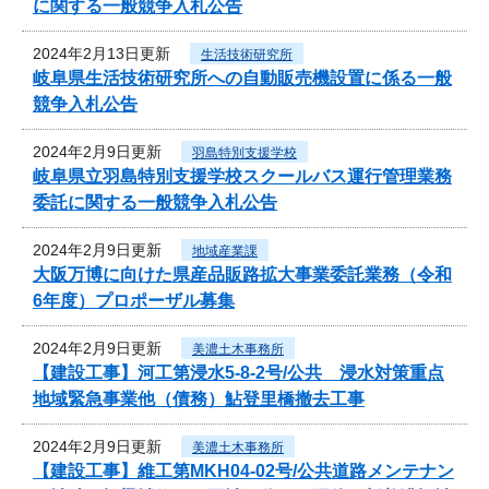
に関する一般競争入札公告
2024年2月13日更新
生活技術研究所
岐阜県生活技術研究所への自動販売機設置に係る一般
競争入札公告
2024年2月9日更新
羽島特別支援学校
岐阜県立羽島特別支援学校スクールバス運行管理業務
委託に関する一般競争入札公告
2024年2月9日更新
地域産業課
大阪万博に向けた県産品販路拡大事業委託業務（令和
6年度）プロポーザル募集
2024年2月9日更新
美濃土木事務所
【建設工事】河工第浸水5-8-2号/公共 浸水対策重点
地域緊急事業他（債務）鮎登里橋撤去工事
2024年2月9日更新
美濃土木事務所
【建設工事】維工第MKH04-02号/公共道路メンテナン