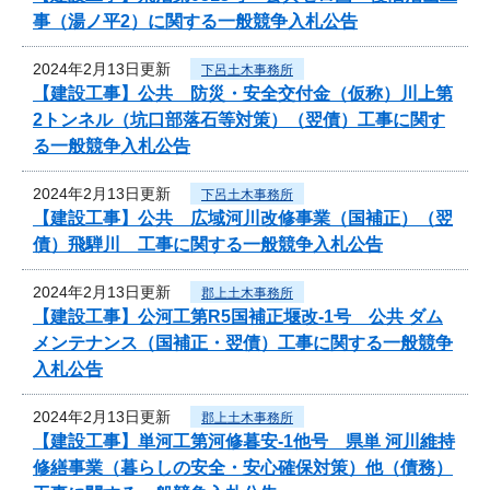
事（湯ノ平2）に関する一般競争入札公告
2024年2月13日更新
下呂土木事務所
【建設工事】公共 防災・安全交付金（仮称）川上第
2トンネル（坑口部落石等対策）（翌債）工事に関す
る一般競争入札公告
2024年2月13日更新
下呂土木事務所
【建設工事】公共 広域河川改修事業（国補正）（翌
債）飛騨川 工事に関する一般競争入札公告
2024年2月13日更新
郡上土木事務所
【建設工事】公河工第R5国補正堰改-1号 公共 ダム
メンテナンス（国補正・翌債）工事に関する一般競争
入札公告
2024年2月13日更新
郡上土木事務所
【建設工事】単河工第河修暮安-1他号 県単 河川維持
修繕事業（暮らしの安全・安心確保対策）他（債務）