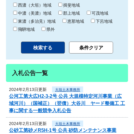
り
西濃（大垣）地域
揖斐地域
中濃（美濃）地域
郡上地域
可茂地域
東濃（多治見）地域
恵那地域
下呂地域
飛騨地域
県外
入札公告一覧
2024年2月13日更新
大垣土木事務所
公河工第大広H2-3-2号 公共 大規模特定河川事業（広
域河川）（国補正）（翌債）大谷川 ヤード整備工 工
事に関する一般競争入札公告
2024年2月13日更新
大垣土木事務所
公砂工第砂メR5H-1号 公共 砂防メンテナンス事業