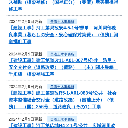
ス補助（橋梁補修）（国補正分）（翌債）新美濃橋補
修工事
2024年2月9日更新
美濃土木事務所
【建設工事】河工第局改安4-5-1号/県単 河川局部改
良事業（暮らしの安全・安心確保対策費）（債務）河
道掘削工事
2024年2月9日更新
美濃土木事務所
【建設工事】建工第道改11-A01-007号/公共 防災・
安全交付金（道路改築）（債務） （主）関本巣線
千疋橋 橋梁補強工事
2024年2月9日更新
美濃土木事務所
【建設工事】建工第道改R5-1-A01-083号/公共 社会
資本整備総合交付金（道路改築）（国補正分）（債
務） （国）256号 道路改良（その1）工事
2024年2月9日更新
美濃土木事務所
【建設工事】河工第広域H4-2-1号/公共 広域河川改