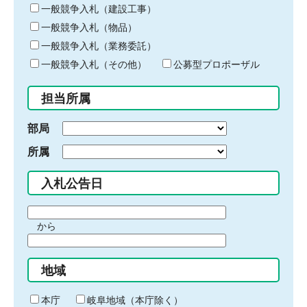
キ
一般競争入札（建設工事）
ー
一般競争入札（物品）
ワ
一般競争入札（業務委託）
ー
ド
一般競争入札（その他）
公募型プロポーザル
を
入
担当所属
力
部局
所属
入札公告日
期
から
間
期
の
間
始
地域
の
ま
終
り
わ
本庁
岐阜地域（本庁除く）