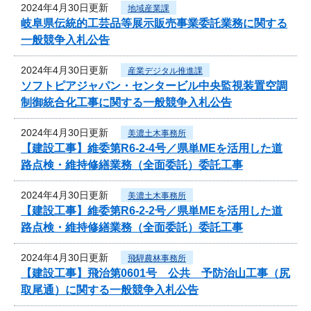
2024年4月30日更新
地域産業課
岐阜県伝統的工芸品等展示販売事業委託業務に関する
一般競争入札公告
2024年4月30日更新
産業デジタル推進課
ソフトピアジャパン・センタービル中央監視装置空調
制御統合化工事に関する一般競争入札公告
2024年4月30日更新
美濃土木事務所
【建設工事】維委第R6-2-4号／県単MEを活用した道
路点検・維持修繕業務（全面委託）委託工事
2024年4月30日更新
美濃土木事務所
【建設工事】維委第R6-2-2号／県単MEを活用した道
路点検・維持修繕業務（全面委託）委託工事
2024年4月30日更新
飛騨農林事務所
【建設工事】飛治第0601号 公共 予防治山工事（尻
取尾通）に関する一般競争入札公告