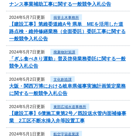
ナンス事業補助工事に関する一般競争入札公告
2024年5月7日更新
揖斐土木事務所
【建設工事】第維委道維A号 県単 MEを活用した道
路点検・維持修繕業務（全面委託）委託工事に関する
一般競争入札公告
2024年5月7日更新
廃棄物対策課
「ぎふ食べきり運動」普及啓発業務委託に関する一般
競争入札公告
2024年5月2日更新
文化創造課
大阪・関西万博における岐阜県催事実施計画策定業務
に関する一般競争入札公告
2024年5月2日更新
東部広域水道事務所
【建設工事】6債施工東第2号／既設送水管内面補修事
業 2工区不断水挿入弁等設置工事
2024年5月1日更新
航空宇宙産業課