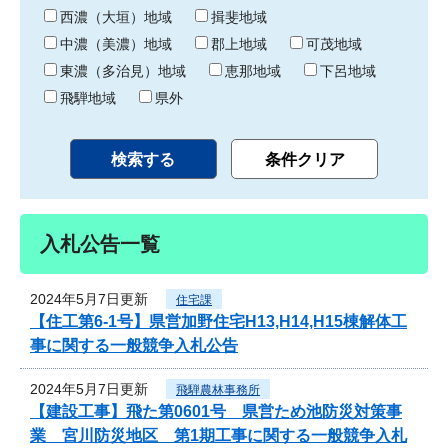
り
西濃（大垣）地域
揖斐地域
中濃（美濃）地域
郡上地域
可茂地域
東濃（多治見）地域
恵那地域
下呂地域
飛騨地域
県外
入札公告一覧
2024年5月7日更新
住宅課
【住工第6-1号】県営加野住宅H13,H14,H15棟解体工
事に関する一般競争入札公告
2024年5月7日更新
飛騨農林事務所
【建設工事】飛た第0601号 県営ため池防災対策事
業 宮川防災地区 第1期工事に関する一般競争入札