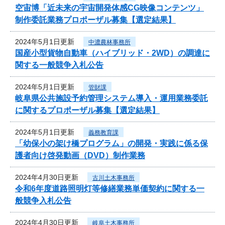
空宙博「近未来の宇宙開発体感CG映像コンテンツ」
制作委託業務プロポーザル募集【選定結果】
2024年5月1日更新
中濃農林事務所
国産小型貨物自動車（ハイブリッド・2WD）の調達に
関する一般競争入札公告
2024年5月1日更新
管財課
岐阜県公共施設予約管理システム導入・運用業務委託
に関するプロポーザル募集【選定結果】
2024年5月1日更新
義務教育課
「幼保小の架け橋プログラム」の開発・実践に係る保
護者向け啓発動画（DVD）制作業務
2024年4月30日更新
古川土木事務所
令和6年度道路照明灯等修繕業務単価契約に関する一
般競争入札公告
2024年4月30日更新
岐阜土木事務所