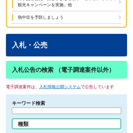
観光キャンペーンを実施」他
熱中症を予防しましょう
本
文
入札・公売
入札公告の検索 （電子調達案件以外）
電子調達案件は、
入札情報公開システム
で公告しています
キーワード検索
検
索
す
種類
る