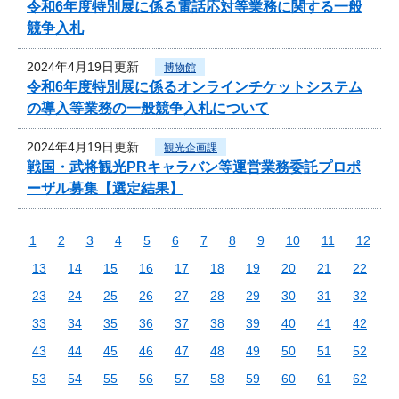
令和6年度特別展に係る電話応対等業務に関する一般
競争入札
2024年4月19日更新
博物館
令和6年度特別展に係るオンラインチケットシステム
の導入等業務の一般競争入札について
2024年4月19日更新
観光企画課
戦国・武将観光PRキャラバン等運営業務委託プロポ
ーザル募集【選定結果】
1
2
3
4
5
6
7
8
9
10
11
12
13
14
15
16
17
18
19
20
21
22
23
24
25
26
27
28
29
30
31
32
33
34
35
36
37
38
39
40
41
42
43
44
45
46
47
48
49
50
51
52
53
54
55
56
57
58
59
60
61
62