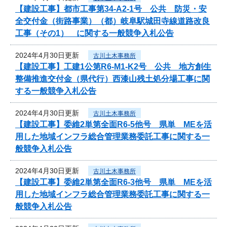
【建設工事】都市工事第34-A2-1号 公共 防災・安
全交付金（街路事業）（都）岐阜駅城田寺線道路改良
工事（その1） に関する一般競争入札公告
2024年4月30日更新
古川土木事務所
【建設工事】工建1公第R6-M1-K2号 公共 地方創生
整備推進交付金（県代行）西漆山残土処分場工事に関
する一般競争入札公告
2024年4月30日更新
古川土木事務所
【建設工事】委維2単第全面R6-5他号 県単 MEを活
用した地域インフラ総合管理業務委託工事に関する一
般競争入札公告
2024年4月30日更新
古川土木事務所
【建設工事】委維2単第全面R6-3他号 県単 MEを活
用した地域インフラ総合管理業務委託工事に関する一
般競争入札公告