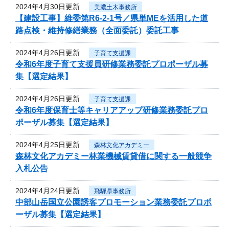
2024年4月30日更新
美濃土木事務所
【建設工事】維委第R6-2-1号／県単MEを活用した道
路点検・維持修繕業務（全面委託）委託工事
2024年4月26日更新
子育て支援課
令和6年度子育て支援員研修業務委託プロポーザル募
集【選定結果】
2024年4月26日更新
子育て支援課
令和6年度保育士等キャリアアップ研修業務委託プロ
ポーザル募集【選定結果】
2024年4月25日更新
森林文化アカデミー
森林文化アカデミー林業機械賃貸借に関する一般競争
入札公告
2024年4月24日更新
飛騨県事務所
中部山岳国立公園誘客プロモーション業務委託プロポ
ーザル募集【選定結果】