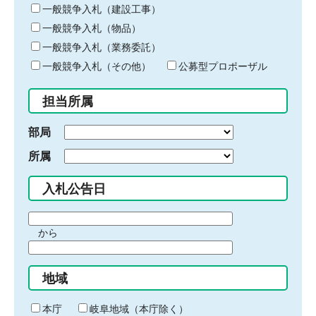
キ
一般競争入札（建設工事）
ー
一般競争入札（物品）
ワ
一般競争入札（業務委託）
ー
ド
一般競争入札（その他）
公募型プロポーザル
を
入
担当所属
力
部局
所属
入札公告日
期
から
間
期
の
間
始
地域
の
ま
終
り
わ
本庁
岐阜地域（本庁除く）