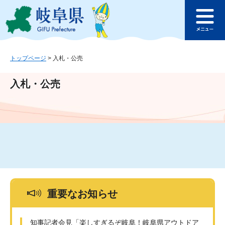
ペ
メ
このページの本文へ
ー
ニ
メ
ジ
ュ
ニ
の
ー
ュ
先
を
ー
頭
飛
トップページ
>
入札・公売
で
ば
す
し
入札・公売
。
て
本
文
へ
重要なお知らせ
知事記者会見「楽しすぎるぞ岐阜！岐阜県アウトドア