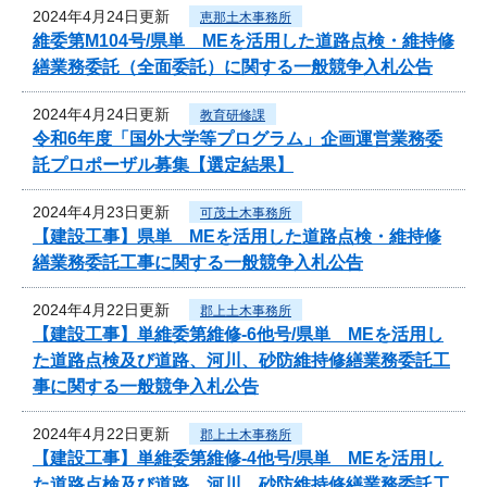
2024年4月24日更新
恵那土木事務所
維委第M104号/県単 MEを活用した道路点検・維持修
繕業務委託（全面委託）に関する一般競争入札公告
2024年4月24日更新
教育研修課
令和6年度「国外大学等プログラム」企画運営業務委
託プロポーザル募集【選定結果】
2024年4月23日更新
可茂土木事務所
【建設工事】県単 MEを活用した道路点検・維持修
繕業務委託工事に関する一般競争入札公告
2024年4月22日更新
郡上土木事務所
【建設工事】単維委第維修‐6他号/県単 MEを活用し
た道路点検及び道路、河川、砂防維持修繕業務委託工
事に関する一般競争入札公告
2024年4月22日更新
郡上土木事務所
【建設工事】単維委第維修‐4他号/県単 MEを活用し
た道路点検及び道路、河川、砂防維持修繕業務委託工